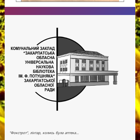
"Фокстрот", ліхтар, колись була аптека...