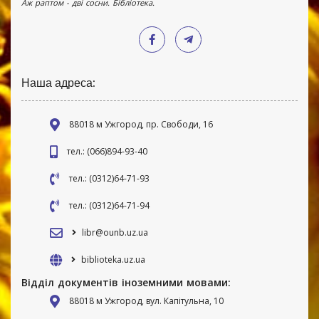
Аж раптом - дві сосни. Бібліотека.
Наша адреса:
88018 м Ужгород, пр. Свободи, 16
тел.: (066)894-93-40
тел.: (0312)64-71-93
тел.: (0312)64-71-94
libr@ounb.uz.ua
biblioteka.uz.ua
Відділ документів іноземними мовами:
88018 м Ужгород, вул. Капітульна, 10