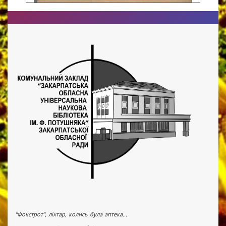
"Фокстрот", ліхтар, колись була аптека...