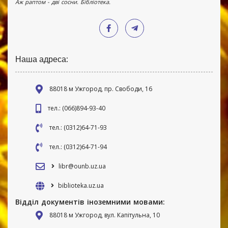
Аж раптом - дві сосни. Бібліотека.
Наша адреса:
88018 м Ужгород, пр. Свободи, 16
тел.: (066)894-93-40
тел.: (0312)64-71-93
тел.: (0312)64-71-94
libr@ounb.uz.ua
biblioteka.uz.ua
Відділ документів іноземними мовами:
88018 м Ужгород, вул. Капітульна, 10