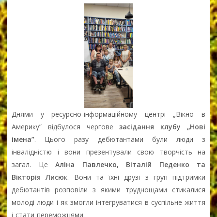
Днями у ресурсно-інформаційному центрі „Вікно в
Америку” відбулося чергове
засідання клубу „Нові
імена”
. Цього разу дебютантами були люди з
інвалідністю і вони презентували свою творчість на
загал. Це
Аліна Павлечко, Віталій Педенко та
Вікторія Лисю
к. Вони та їхні друзі з груп підтримки
дебютантів розповіли з якими труднощами стикалися
молоді люди і як змогли інтегруватися в суспільне життя
і стати переможцями.