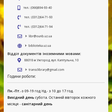
тел.: (066)894-93-40
тел.: (0312)64-71-93
тел.: (0312)64-71-94
libr@ounb.uz.ua
biblioteka.uz.ua
Відділ документів іноземними мовами:
88018 м Ужгород, вул. Капітульна, 10
transclibrary@gmail.com
Години роботи:
Пн.-Пт.
-з 09-19 год Нд.- з 10 до 17 год.
Вихідний день
субота. Останній вівторок кожного
місяця -
санітарний день