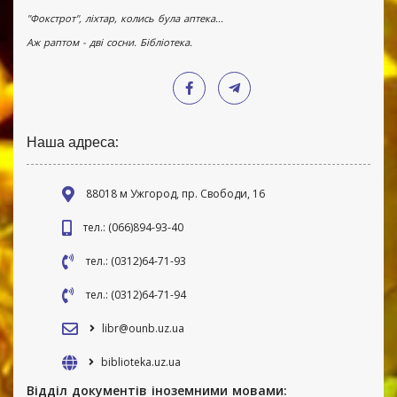
"Фокстрот", ліхтар, колись була аптека...
Аж раптом - дві сосни. Бібліотека.
Наша адреса:
88018 м Ужгород, пр. Свободи, 16
тел.: (066)894-93-40
тел.: (0312)64-71-93
тел.: (0312)64-71-94
libr@ounb.uz.ua
biblioteka.uz.ua
Відділ документів іноземними мовами: