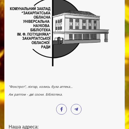
"Фокстрот", ліхтар, колись була аптека...
Аж раптом - дві сосни. Бібліотека.
Наша адреса: