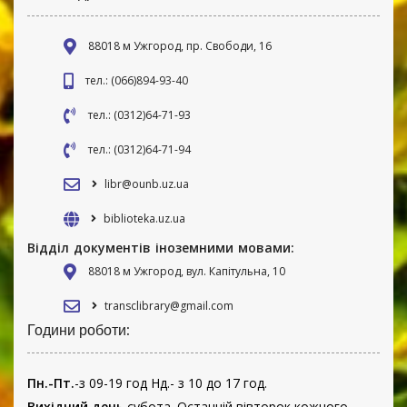
88018 м Ужгород, пр. Свободи, 16
тел.: (066)894-93-40
тел.: (0312)64-71-93
тел.: (0312)64-71-94
libr@ounb.uz.ua
biblioteka.uz.ua
Відділ документів іноземними мовами:
88018 м Ужгород, вул. Капітульна, 10
transclibrary@gmail.com
Години роботи:
Пн.-Пт.
-з 09-19 год Нд.- з 10 до 17 год.
Вихідний день
субота. Останній вівторок кожного