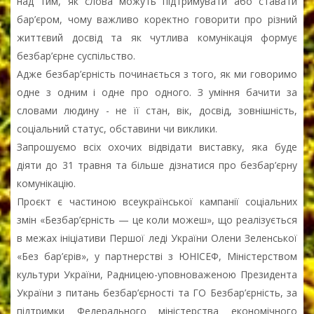
над тим, як слова можуть підтримувати або ставати
бар’єром, чому важливо коректно говорити про різний
життєвий досвід та як чутлива комунікація формує
безбар’єрне суспільство.
Адже безбар’єрність починається з того, як ми говоримо
одне з одним і одне про одного. З уміння бачити за
словами людину - не її стан, вік, досвід, зовнішність,
соціальний статус, обставини чи виклики.
Запрошуємо всіх охочих відвідати виставку, яка буде
діяти до 31 травня та більше дізнатися про безбар’єрну
комунікацію.
Проєкт є частиною всеукраїнської кампанії соціальних
змін «Безбар’єрність — це коли можеш», що реалізується
в межах ініціативи Першої леді України Олени Зеленської
«Без бар’єрів», у партнерстві з ЮНІСЕФ, Міністерством
культури України, Радницею-уповноваженою Президента
України з питань безбар’єрності та ГО Безбар’єрність, за
підтримки Федерального міністерства економічного