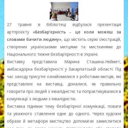
27 травня в бібліотеці відбулася презентація
артпроєкту
«Безбар’єрність - це коли можеш за
словами бачити людину»
, що містить серію ілюстрацій,
створених українськими митцями та мисткинями до
Національного тижня безбар’єрності в Україні.
Виставку представила Марина Сташина-Неймет,
амбасадорка безбар’єрності у Закарпатській області. Під
час заходу присутні ознайомилися з роботами митців, які
представлені на виставці, дізналися, як правильно
говорити про людей з інвалідністю та попрактикувалися в
комунікації з людьми з інвалідністю.
Виставка піднімає тему безбар’єрної комунікації, поваги
та уважного ставлення одне до одного. Через художні
образи й метафори мистецтво допомагає замислитися