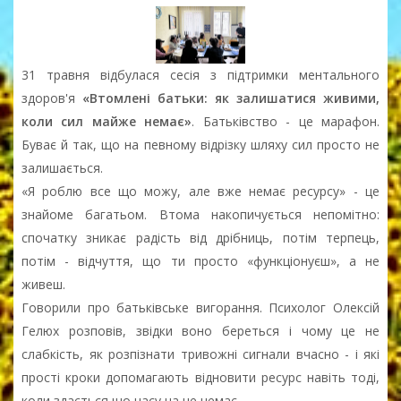
31 травня відбулася сесія з підтримки ментального
здоров'я
«Втомлені батьки: як залишатися живими,
коли сил майже немає»
. Батьківство - це марафон.
Буває й так, що на певному відрізку шляху сил просто не
залишається.
«Я роблю все що можу, але вже немає ресурсу» - це
знайоме багатьом. Втома накопичується непомітно:
спочатку зникає радість від дрібниць, потім терпець,
потім - відчуття, що ти просто «функціонуєш», а не
живеш.
Говорили про батьківське вигорання. Психолог Олексій
Гелюх розповів, звідки воно береться і чому це не
слабкість, як розпізнати тривожні сигнали вчасно - і які
прості кроки допомагають відновити ресурс навіть тоді,
коли здається що часу на це немає.