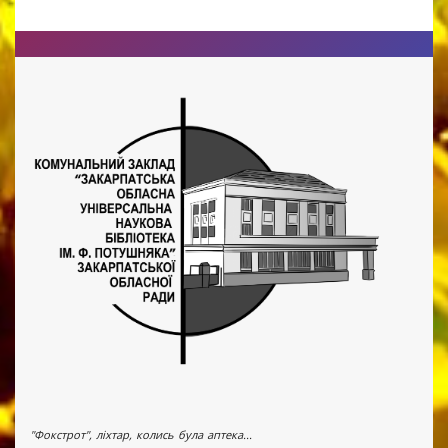
"Фокстрот", ліхтар, колись була аптека...