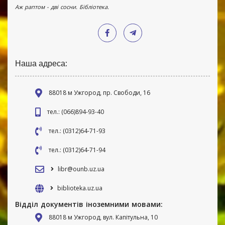
Аж раптом - дві сосни. Бібліотека.
Наша адреса:
88018 м Ужгород, пр. Свободи, 16
тел.: (066)894-93-40
тел.: (0312)64-71-93
тел.: (0312)64-71-94
libr@ounb.uz.ua
biblioteka.uz.ua
Відділ документів іноземними мовами:
88018 м Ужгород, вул. Капітульна, 10