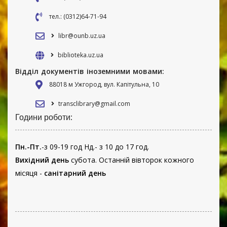
тел.: (0312)64-71-94
libr@ounb.uz.ua
biblioteka.uz.ua
Відділ документів іноземними мовами:
88018 м Ужгород, вул. Капітульна, 10
transclibrary@gmail.com
Години роботи:
Пн.-Пт.
-з 09-19 год Нд.- з 10 до 17 год.
Вихідний день
субота. Останній вівторок кожного
місяця -
санітарний день