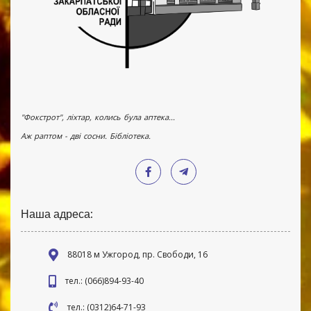
"Фокстрот", ліхтар, колись була аптека...
Аж раптом - дві сосни. Бібліотека.
Наша адреса:
88018 м Ужгород, пр. Свободи, 16
тел.: (066)894-93-40
тел.: (0312)64-71-93