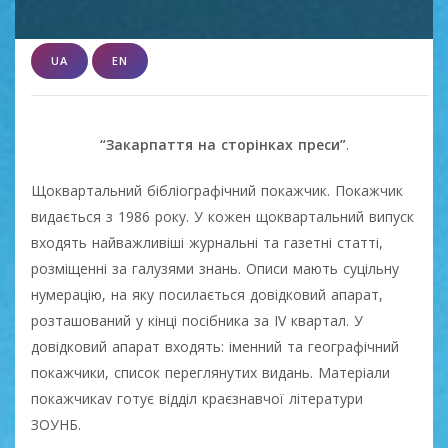
UA
EN
“Закарпаття на сторінках преси”
.
Щоквартальний бібліографічний покажчик. Покажчик
видається з 1986 року. У кожен щоквартальний випуск
входять найважливіші журнальні та газетні статті,
розміщенні за галузями знань. Описи мають суцільну
нумерацію, на яку посилається довідковий апарат,
розташований у кінці посібника за IV квартал. У
довідковий апарат входять: іменний та географічний
покажчики, список переглянутих видань. Матеріали
покажчикаv готує відділ краєзнавчої літератури
ЗОУНБ.