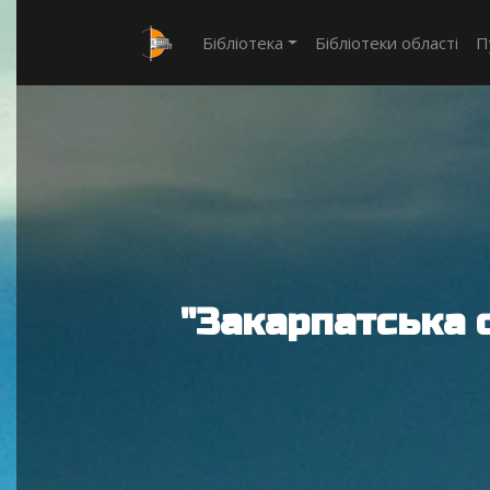
Бібліотека
Бібліотеки області
П
"Закарпатська 