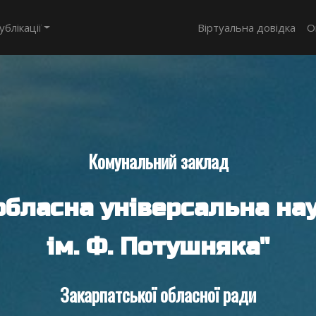
ублікації
Віртуальна довідка
О
Комунальний заклад
обласна універсальна нау
ім. Ф. Потушняка"
Закарпатської обласної ради