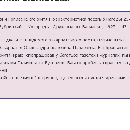
ич : описане єго житя и характеристика поезіъ з нагоды 25
убрицкий. – Ужгородъ : Друкарня оо. Василыян, 1925. – 43 с
та діяльність відомого закарпатського поета, письменника,
 Закарпаття Олександра Івановича Павловича. Він брав актив
житті краю, співпрацював у багатьох газетах і журналах, пі
діячами Галичини та Буковини. Багато зробив у справі культ
нів.
а його поетичної творчості, що супроводжується уривками 