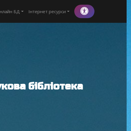
нлайн БД
Інтернет ресурси
кова бібліотека