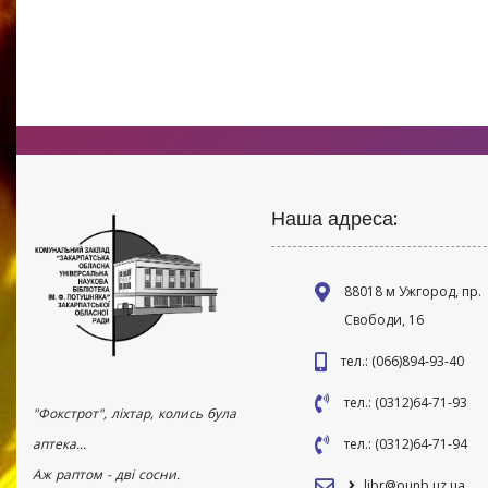
Наша адреса:
88018 м Ужгород, пр.
Свободи, 16
тел.: (066)894-93-40
тел.: (0312)64-71-93
"Фокстрот", ліхтар, колись була
аптека...
тел.: (0312)64-71-94
Аж раптом - дві сосни.
libr@ounb.uz.ua