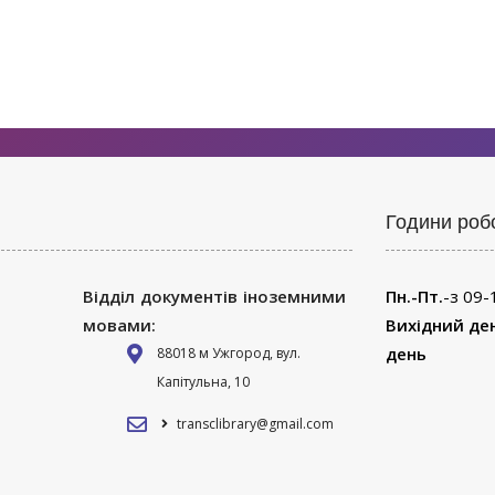
Години роб
Відділ документів іноземними
Пн.-Пт.
-з 09-
мовами:
Вихідний де
день
88018 м Ужгород, вул.
Капітульна, 10
transclibrary@gmail.com