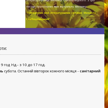
літературознавця Михайла Слабошпицького. З цієї
нагоди пропонуємо вам віртуальну виставку
"Перевізник між літературними світами: Михайло
Слабошпицький".
оти:
19 год Нд.- з 10 до 17 год.
нь
субота. Останній вівторок кожного місяця -
санітарний