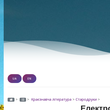
UA
EN
>
>
Краєзнавча література
>
Стародруки
>
Електро