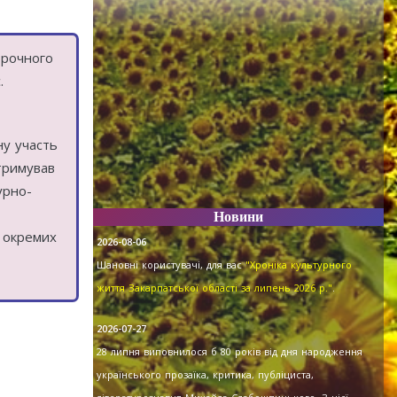
-рочного
.
ну участь
дтримував
урно-
Новини
з окремих
2026-08-06
Шановні користувачі, для вас
"Хроніка культурного
життя Закарпатської області за липень 2026 р."
.
2026-07-27
28 липня виповнилося б 80 років від дня народження
українського прозаїка, критика, публіциста,