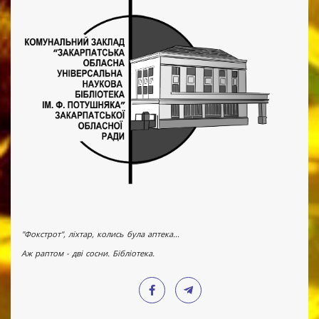
"Фокстрот", ліхтар, колись була аптека...
Аж раптом - дві сосни. Бібліотека.