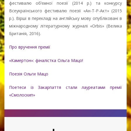
фестивалю об’ємної поезії (2014 р.) та конкурсу
Всеукраїнського фестивалю поезії «Ан-Т-Р-Акт» (2015
р.). Вірші в перекладі на англійську мову опубліковані в
міжнародному літературному журналі «Orbis» (Велика
Британія, 2016).
Про вручення премії
«Камертон»: фіналістка Ольга Мацо!
Поезія Ольги Мацо
Поетеси із Закарпаття стали лауреатами премії
«Смолоскип»