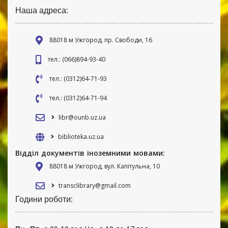
Наша адреса:
88018 м Ужгород, пр. Свободи, 16
тел.: (066)894-93-40
тел.: (0312)64-71-93
тел.: (0312)64-71-94
libr@ounb.uz.ua
biblioteka.uz.ua
Відділ документів іноземними мовами:
88018 м Ужгород, вул. Капітульна, 10
transclibrary@gmail.com
Години роботи: