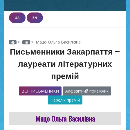
UA
EN
>
> Мацо Ольга Василівна
Письменники Закарпаття –
лауреати літературних
премій
ВСІ ПИСЬМЕНИКИ
Алфавітний покажчик
Перелік премій
Мацо Ольга Василівна