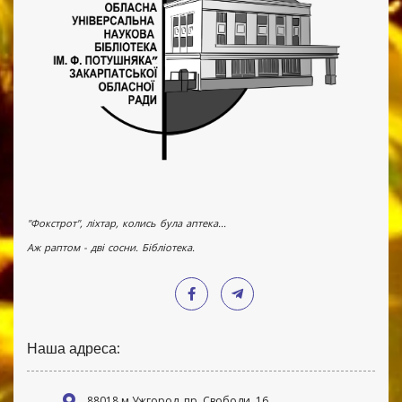
"Фокстрот", ліхтар, колись була аптека...
Аж раптом - дві сосни. Бібліотека.
Наша адреса:
88018 м Ужгород, пр. Свободи, 16