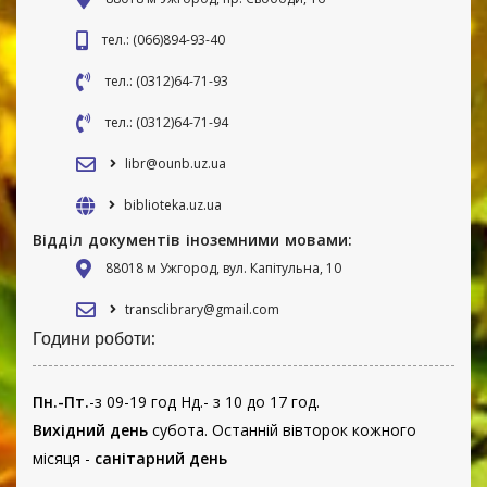
тел.: (066)894-93-40
тел.: (0312)64-71-93
тел.: (0312)64-71-94
libr@ounb.uz.ua
biblioteka.uz.ua
Відділ документів іноземними мовами:
88018 м Ужгород, вул. Капітульна, 10
transclibrary@gmail.com
Години роботи:
Пн.-Пт.
-з 09-19 год Нд.- з 10 до 17 год.
Вихідний день
субота. Останній вівторок кожного
місяця -
санітарний день