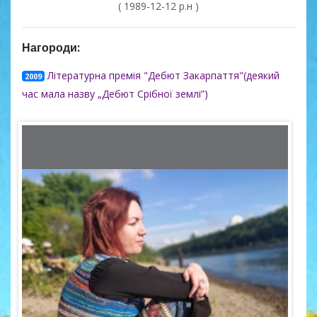
( 1989-12-12 р.н )
Нагороди:
Літературна премія "Дебют Закарпаття"(деякий
2009
час мала назву „Дебют Срібної землі”)