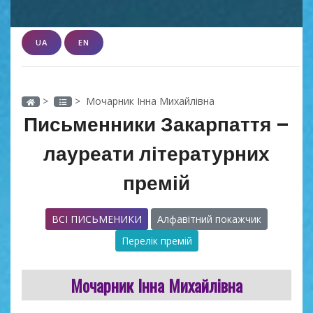
UA
EN
>
> Мочарник Інна Михайлівна
Письменники Закарпаття –
лауреати літературних
премій
ВСІ ПИСЬМЕНИКИ
Алфавітний покажчик
Перелік премій
Мочарник Інна Михайлівна