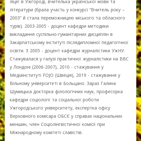
ліцеї в Ужгороді, вчителька української мови та
літератури (брала участь у конкурсі “Вчитель року –
2003” й стала переможницею міського та обласного
турів). 2003-2005 - доцент кафедри методики
викладання суспільно-гуманітарних дисциплін в
Закарпатському інституті післядипломної педагогічної
освіти. З 2005 - доцент кафедри журналістики УжНУ.
Стажувалася у галузі практичної журналістики на BBC
у Лондоні (2006-2007), 2010 - стажування у
Медіаінституті FOJO (Швеція), 2019 - стажування у
Вільному університеті в Больцано. Зараз Галина
Шумицька докторка філологічних наук, професорка
кафедри соціології та соціальної роботи
Ужгородського університету, експертка офісу
Верховного комісара ОБСЄ у справах національних
меншин, член Соціолінгвістичної комісії при
Міжнародному комітеті славістів.