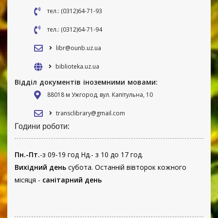
тел.: (0312)64-71-93
тел.: (0312)64-71-94
libr@ounb.uz.ua
biblioteka.uz.ua
Відділ документів іноземними мовами:
88018 м Ужгород, вул. Капітульна, 10
transclibrary@gmail.com
Години роботи:
Пн.-Пт.
-з 09-19 год Нд.- з 10 до 17 год.
Вихідний день
субота. Останній вівторок кожного
місяця -
санітарний день