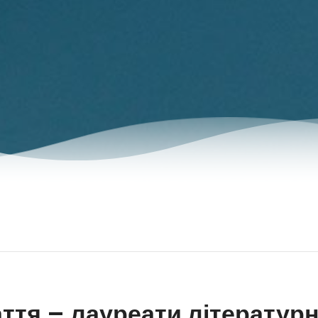
ття – лауреати літератур