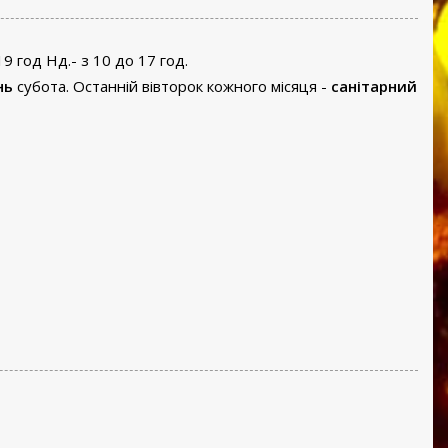
19 год Нд.- з 10 до 17 год.
нь
субота. Останній вівторок кожного місяця -
санітарний