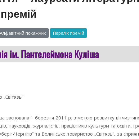
премій
Алфавітний покажчик
Перелік премій
ія ім. Пантелеймона Куліша
о „Світязь”
ша заснована 1 березня 2011 р. з метою розвитку вітчизнян
ів, науковців, журналістів, працівників культури та освіти, г
Оберіг-Чернігів” та Волинське товариство „Світязь”, за сприя