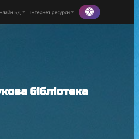
нлайн БД
Інтернет ресурси
кова бібліотека