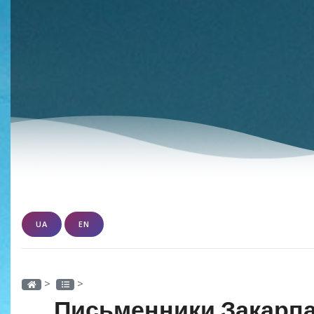
UA
EN
>
>
Письменники Закарпа