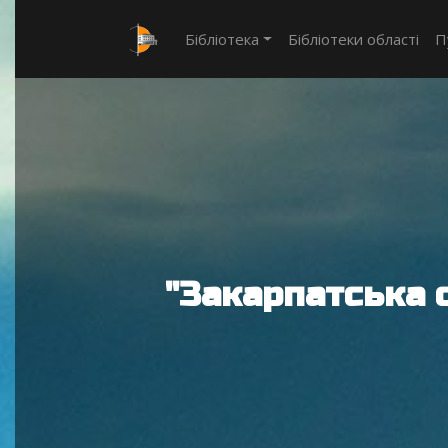
Бібліотека
Бібліотеки області
П
"Закарпатська 