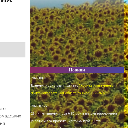
Новини
2026-08-06
Шановні користувачі, для вас
"Хроніка культурного
життя Закарпатської області за липень 2026 р."
.
2026-07-27
ого
28 липня виповнилося б 80 років від дня народження
ромадських
українського прозаїка, критика, публіциста,
ння