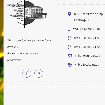
88018 м Ужгород, пр.
Свободи, 16
тел.: (066)894-93-40
тел.: (0312)64-71-93
"Фокстрот", ліхтар, колись була
аптека...
тел.: (0312)64-71-94
Аж раптом - дві сосни.
libr@ounb.uz.ua
Бібліотека.
biblioteka.uz.ua