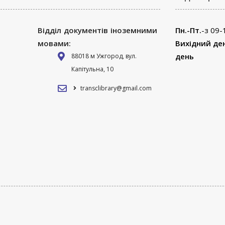
Відділ документів іноземними
Пн.-Пт.
-з 09-
мовами:
Вихідний де
день
88018 м Ужгород, вул.
Капітульна, 10
transclibrary@gmail.com