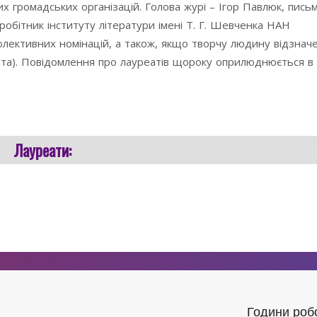
х громадських організацій. Голова журі – Ігор Павлюк, пись
вробітник інституту літератури імені Т. Г. Шевченка НАН
олективних номінацій, а також, якщо творчу людину відзначе
ната). Повідомлення про лауреатів щороку оприлюднюється в
Лауреати:
Години роб