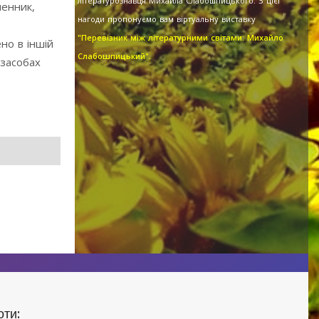
літературознавця Михайла Слабошпицького. З цієї
менник,
нагоди пропонуємо вам віртуальну виставку
"Перевізник між літературними світами: Михайло
но в іншій
Слабошпицький".
 засобах
оти: