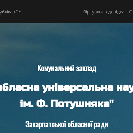
ублікації
Віртуальна довідка
О
Комунальний заклад
обласна універсальна нау
ім. Ф. Потушняка"
Закарпатської обласної ради