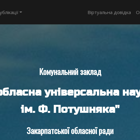
ублікації
Віртуальна довідка
О
Комунальний заклад
обласна універсальна нау
ім. Ф. Потушняка"
Закарпатської обласної ради