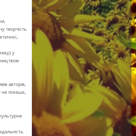
ки,
ну творчіcть
етичної,
ниці) у
авництвом
вів авторів,
 не пізніше,
окультурне
відальність