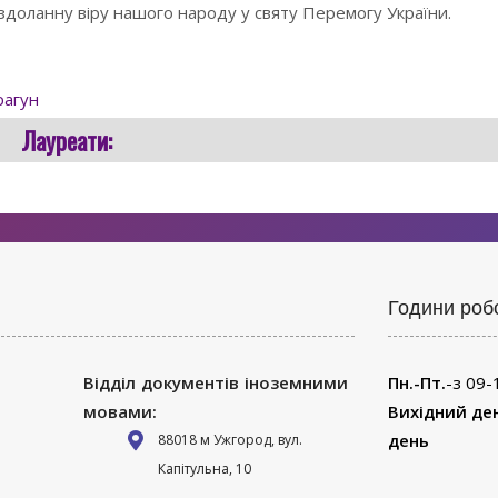
ездоланну віру нашого народу у святу Перемогу України.
Драгун
Лауреати:
Години роб
Відділ документів іноземними
Пн.-Пт.
-з 09-
мовами:
Вихідний де
день
88018 м Ужгород, вул.
Капітульна, 10