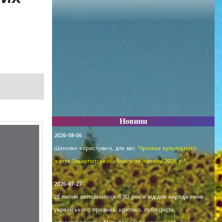
Новини
2026-08-06
Шановні користувачі, для вас
"Хроніка культурного
життя Закарпатської області за липень 2026 р."
.
2026-07-27
28 липня виповнилося б 80 років від дня народження
українського прозаїка, критика, публіциста,