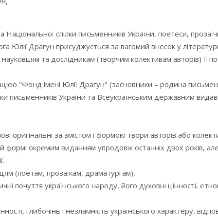
ун,
а Національної спілки письменників України, поетеси, прозаїч
га Юлії Драгун присуджується за вагомий внесок у літератур
 науковцям та дослідникам (творчим колективам авторів) її по
цією "Фонд імені Юлії Драгун" (засновники – родина письмен
пілки письменників України та Всеукраїнським державним вид
і оригінальні за змістом і формою твори авторів або колекти
ій формі окремим виданням упродовж останніх двох років, але
ї.
ям (поетам, прозаїкам, драматургам),
ичні почуття українського народу, його духовні цінності, етн
ності, глибочінь і незламність українського характеру, відпо