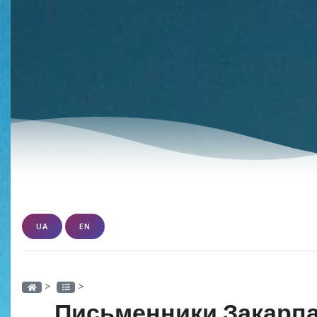
UA
EN
>
>
Письменники Закарпа