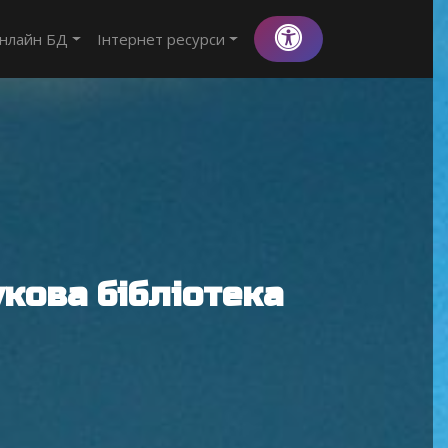
нлайн БД
Інтернет ресурси
кова бібліотека