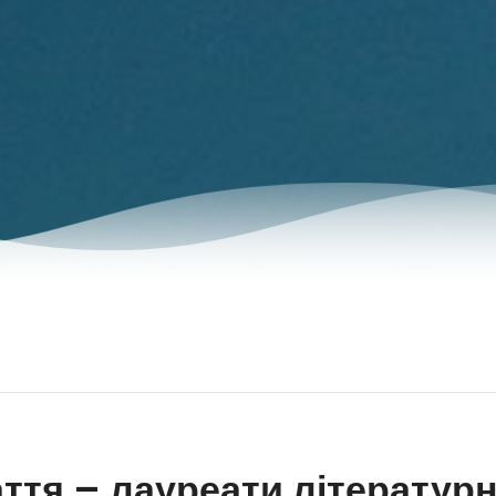
ття – лауреати літератур