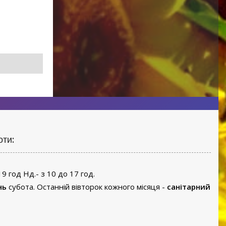
оти:
19 год Нд.- з 10 до 17 год.
нь
субота. Останній вівторок кожного місяця -
санітарний