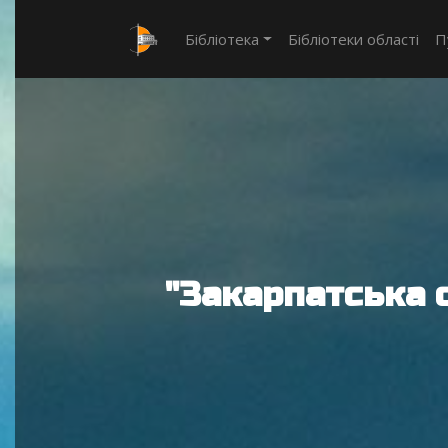
Бібліотека
Бібліотеки області
П
"Закарпатська 