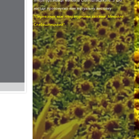
літературознавця Михайла Слабошпицького. З цієї
нагоди пропонуємо вам віртуальну виставку
"Перевізник між літературними світами: Михайло
Слабошпицький".