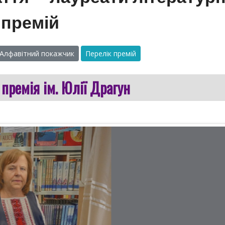
премій
Алфавітний покажчик
Перелік премій
 премія ім. Юлії Драгун