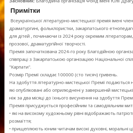
Засновник:
Благодійна організація Фонд імені Юлії Драг
Примітки
Всеукраїнської літературно-мистецької премія імені член
драматургині, фольклористки, закарпатського етнопедаго
для дітей , починаючи із 2024 року окремим літераторам,
прозової, драматургійної творчості.
Премія започаткована 2024-го року Благодійною організа
співпраці з Закарпатською організацією Національної с
"Карпати".
Розмір Премії складає 100000 (сто тисяч) гривень.
На здобуття літературно-мистецької Премії подаються нов
які опубліковані або оприлюднені у завершеній мистецьк
ніж за два місяці до їхнього висунення на здобуття Премі
Премія присуджується професійним та самодіяльним митц
• які на високому художньому рівні відображають патріот
розмаїття;
• прищеплюють юним читачам високі духовні, моральні цін