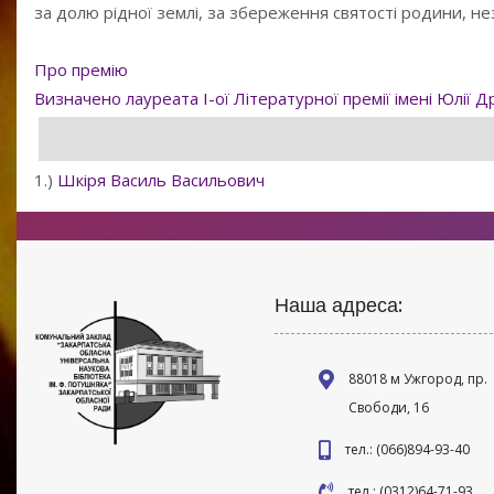
за долю рідної землі, за збереження святості родини, н
Про премію
Визначено лауреата І-ої Літературної премії імені Юлії 
1.)
Шкіря Василь Васильович
Наша адреса:
88018 м Ужгород, пр.
Свободи, 16
тел.: (066)894-93-40
тел.: (0312)64-71-93