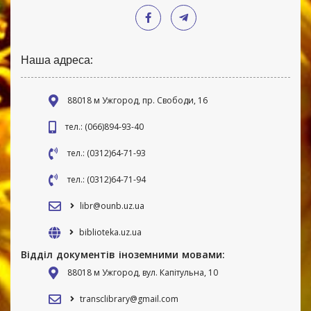
Наша адреса:
88018 м Ужгород, пр. Свободи, 16
тел.: (066)894-93-40
тел.: (0312)64-71-93
тел.: (0312)64-71-94
libr@ounb.uz.ua
biblioteka.uz.ua
Відділ документів іноземними мовами:
88018 м Ужгород, вул. Капітульна, 10
transclibrary@gmail.com