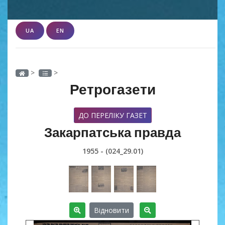
UA
EN
>
>
Ретрогазети
ДО ПЕРЕЛІКУ ГАЗЕТ
Закарпатська правда
1955 - (024_29.01)
Відновити