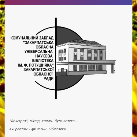
"Фокстрот", ліхтар, колись була аптека...
Аж раптом - дві сосни. Бібліотека.