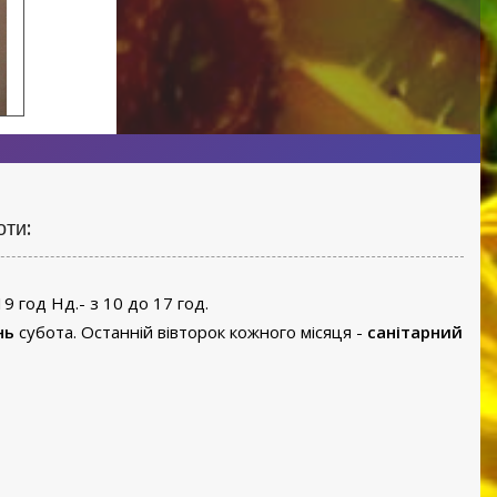
оти:
19 год Нд.- з 10 до 17 год.
нь
субота. Останній вівторок кожного місяця -
санітарний