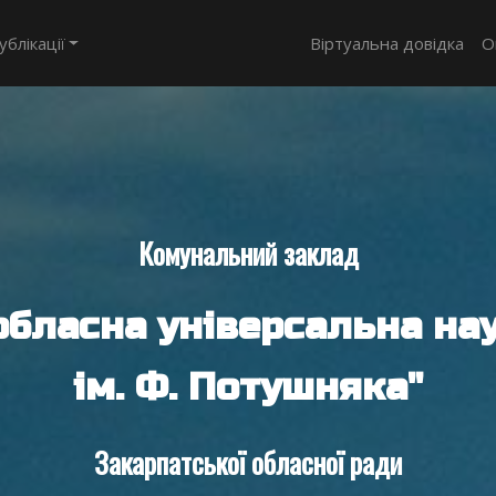
ублікації
Віртуальна довідка
О
Комунальний заклад
обласна універсальна нау
ім. Ф. Потушняка"
Закарпатської обласної ради