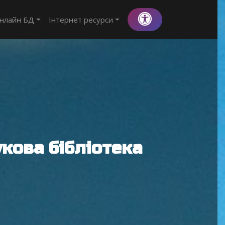
нлайн БД
Інтернет ресурси
кова бібліотека