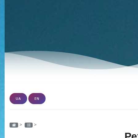
UA
EN
>
>
Ре