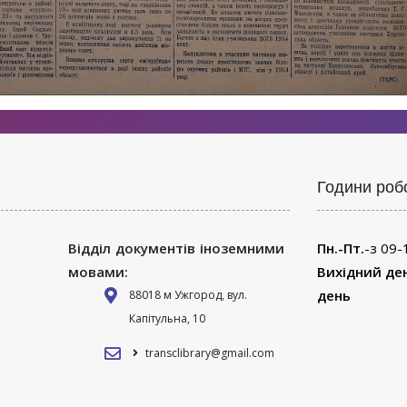
Години роб
Відділ документів іноземними
Пн.-Пт.
-з 09-
мовами:
Вихідний де
день
88018 м Ужгород, вул.
Капітульна, 10
transclibrary@gmail.com