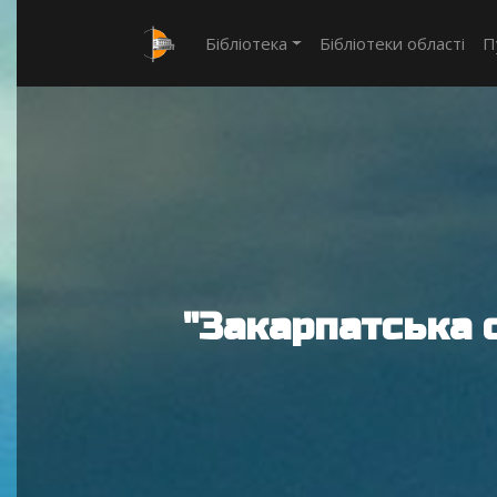
Бібліотека
Бібліотеки області
П
"Закарпатська 