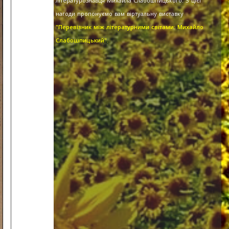
літературознавця Михайла Слабошпицького. З цієї
нагоди пропонуємо вам віртуальну виставку
"Перевізник між літературними світами: Михайло
Слабошпицький".