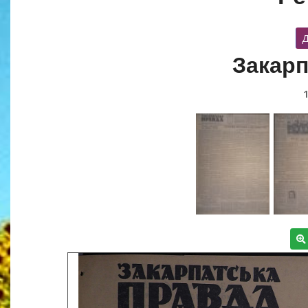
Д
Закарп