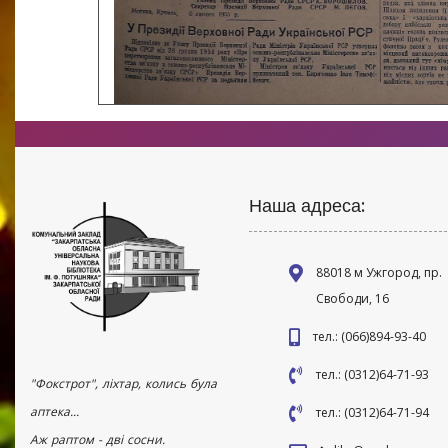
Наша адреса:
88018 м Ужгород, пр.
Свободи, 16
тел.: (066)894-93-40
тел.: (0312)64-71-93
"Фокстрот", ліхтар, колись була
аптека...
тел.: (0312)64-71-94
Аж раптом - дві сосни.