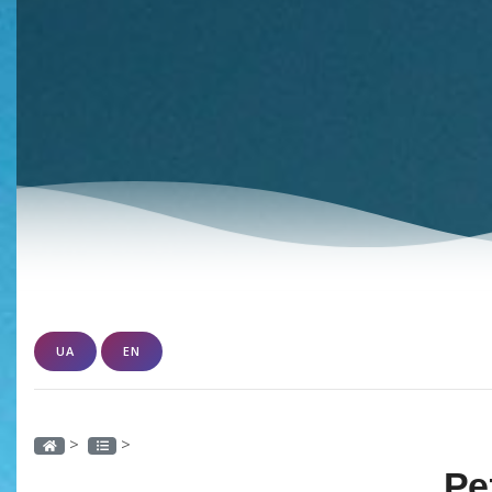
UA
EN
>
>
Ре