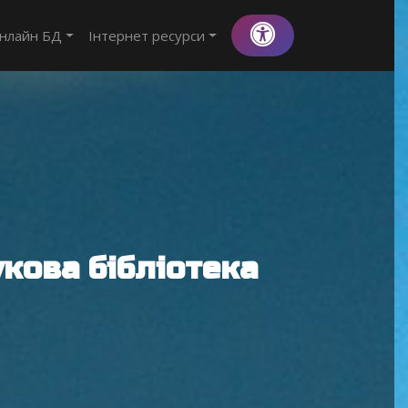
нлайн БД
Інтернет ресурси
кова бібліотека