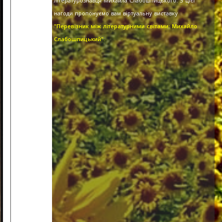
літературознавця Михайла Слабошпицького. З цієї
нагоди пропонуємо вам віртуальну виставку
"Перевізник між літературними світами: Михайло
Слабошпицький".