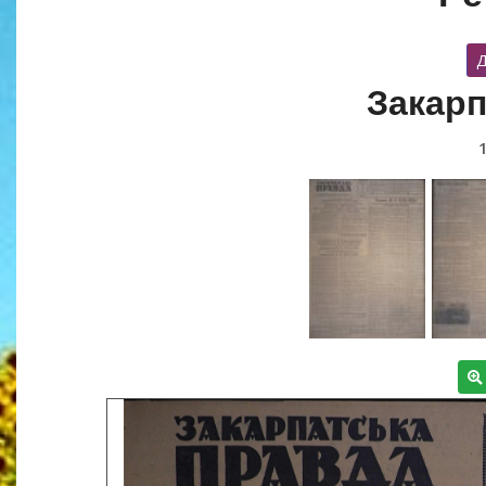
Д
Закарп