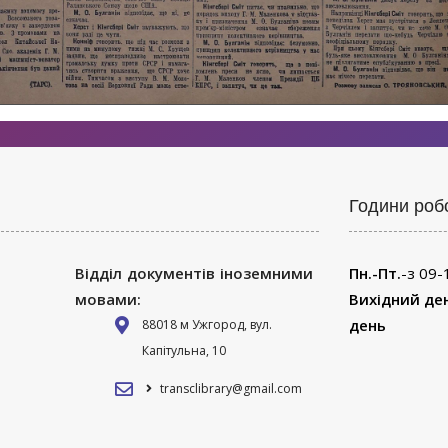
Години роб
Відділ документів іноземними
Пн.-Пт.
-з 09-
мовами:
Вихідний де
день
88018 м Ужгород, вул.
Капітульна, 10
transclibrary@gmail.com