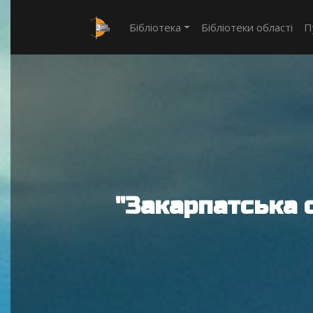
Бібліотека
Бібліотеки області
П
"Закарпатська 