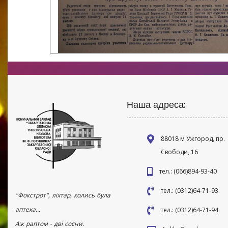
Наша адреса:
88018 м Ужгород, пр.
Свободи, 16
тел.: (066)894-93-40
тел.: (0312)64-71-93
"Фокстрот", ліхтар, колись була
аптека...
тел.: (0312)64-71-94
Аж раптом - дві сосни.