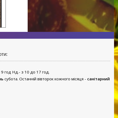
оти:
19 год Нд.- з 10 до 17 год.
нь
субота. Останній вівторок кожного місяця -
санітарний