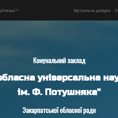
ублікації
Віртуальна довідка
О
Комунальний заклад
обласна універсальна нау
ім. Ф. Потушняка"
Закарпатської обласної ради