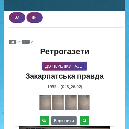
UA
EN
>
>
Ретрогазети
ДО ПЕРЕЛІКУ ГАЗЕТ
Закарпатська правда
1955 - (048_26.02)
Відновити