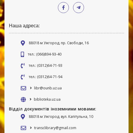
Наша адреса:
88018 м Ужгород, пр. Свободи, 16
тел.: (066)894-93-40
тел.: (0312)64-71-93
тел.: (0312)64-71-94
libr@ounb.uz.ua
biblioteka.uz.ua
Відділ документів іноземними мовами:
88018 м Ужгород, вул. Капітульна, 10
transclibrary@gmail.com