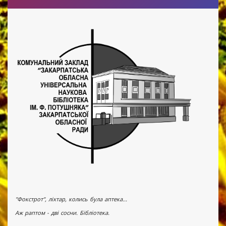
"Фокстрот", ліхтар, колись була аптека...
Аж раптом - дві сосни. Бібліотека.