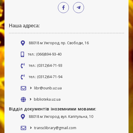
Наша адреса:
88018 м Ужгород, пр. Свободи, 16
тел.: (066)894-93-40
тел.: (0312)64-71-93
тел.: (0312)64-71-94
libr@ounb.uz.ua
biblioteka.uz.ua
Відділ документів іноземними мовами:
88018 м Ужгород, вул. Капітульна, 10
transclibrary@gmail.com