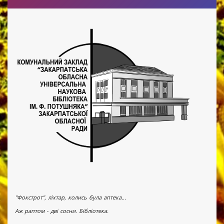
"Фокстрот", ліхтар, колись була аптека...
Аж раптом - дві сосни. Бібліотека.