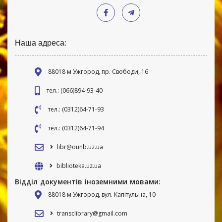
Наша адреса:
88018 м Ужгород, пр. Свободи, 16
тел.: (066)894-93-40
тел.: (0312)64-71-93
тел.: (0312)64-71-94
libr@ounb.uz.ua
biblioteka.uz.ua
Відділ документів іноземними мовами:
88018 м Ужгород, вул. Капітульна, 10
transclibrary@gmail.com