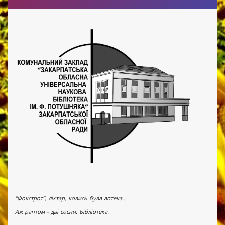
"Фокстрот", ліхтар, колись була аптека...
Аж раптом - дві сосни. Бібліотека.