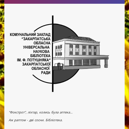
"Фокстрот", ліхтар, колись була аптека...
Аж раптом - дві сосни. Бібліотека.