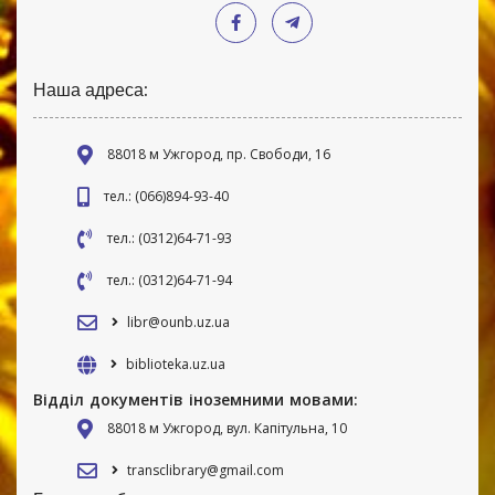
Наша адреса:
88018 м Ужгород, пр. Свободи, 16
тел.: (066)894-93-40
тел.: (0312)64-71-93
тел.: (0312)64-71-94
libr@ounb.uz.ua
biblioteka.uz.ua
Відділ документів іноземними мовами:
88018 м Ужгород, вул. Капітульна, 10
transclibrary@gmail.com