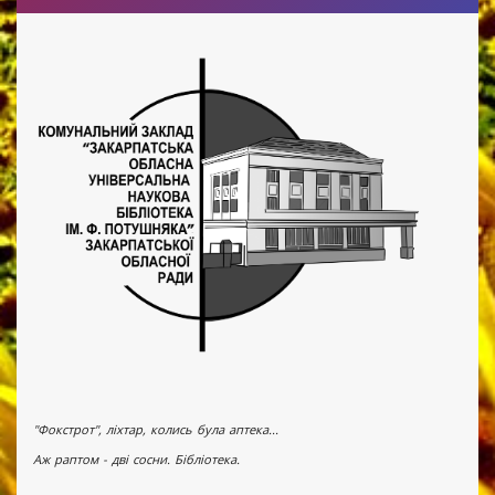
"Фокстрот", ліхтар, колись була аптека...
Аж раптом - дві сосни. Бібліотека.