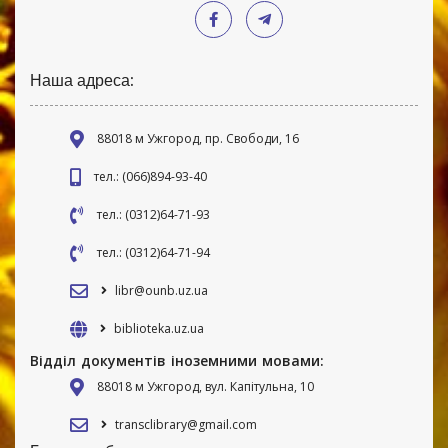
Наша адреса:
88018 м Ужгород, пр. Свободи, 16
тел.: (066)894-93-40
тел.: (0312)64-71-93
тел.: (0312)64-71-94
libr@ounb.uz.ua
biblioteka.uz.ua
Відділ документів іноземними мовами:
88018 м Ужгород, вул. Капітульна, 10
transclibrary@gmail.com