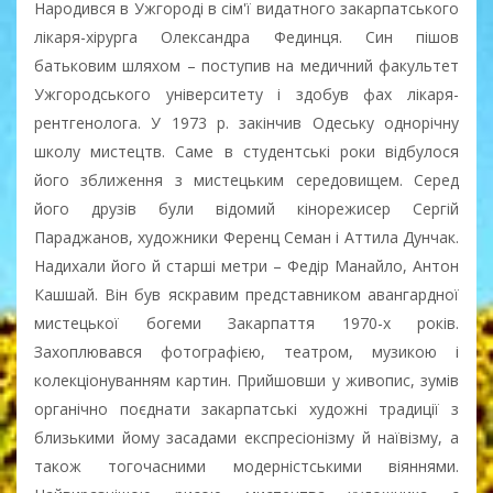
Народився в Ужгороді в сім'ї видатного закарпатського
лікаря-хірурга Олександра Фединця. Син пішов
батьковим шляхом – поступив на медичний факультет
Ужгородського університету і здобув фах лікаря-
рентгенолога. У 1973 р. закінчив Одеську однорічну
школу мистецтв. Саме в студентські роки відбулося
його зближення з мистецьким середовищем. Серед
його друзів були відомий кінорежисер Сергій
Параджанов, художники Ференц Семан і Аттила Дунчак.
Надихали його й старші метри – Федір Манайло, Антон
Кашшай. Він був яскравим представником авангардної
мистецької богеми Закарпаття 1970-х років.
Захоплювався фотографією, театром, музикою і
колекціонуванням картин. Прийшовши у живопис, зумів
органічно поєднати закарпатські художні традиції з
близькими йому засадами експресіонізму й наївізму, а
також тогочасними модерністськими віяннями.