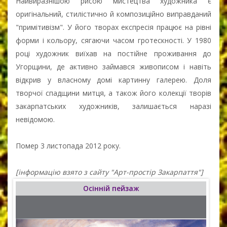
Найвиразнішою рисою мистецтва художника є
оригінальний, стилістично й композиційно виправданий
"примітивізм". У його творах експресія працює на рівні
форми і кольору, сягаючи часом гротескності. У 1980
році художник виїхав на постійне проживання до
Угорщини, де активно займався живописом і навіть
відкрив у власному домі картинну галерею. Доля
творчої спадщини митця, а також його колекції творів
закарпатських художників, залишається наразі
невідомою.
Помер 3 листопада 2012 року.
[інформацію взято з сайту "Арт-простір Закарпаття"]
Осінній пейзаж