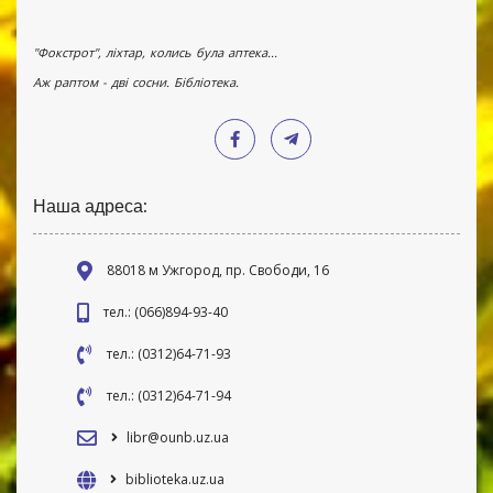
"Фокстрот", ліхтар, колись була аптека...
Аж раптом - дві сосни. Бібліотека.
Наша адреса:
88018 м Ужгород, пр. Свободи, 16
тел.: (066)894-93-40
тел.: (0312)64-71-93
тел.: (0312)64-71-94
libr@ounb.uz.ua
biblioteka.uz.ua