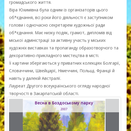
громадського життя.
Віра Юхимівна була одним із організаторів цього
об*єднання, всі роки його діяльності є заступником
голови і одночасно секретарем художньої ради
об*єднання. Має низку подяк, грамот, дипломів від
міської адміністрації за активну участь у міських
художніх виставках та пропаганду образотворчого та
декоративно-прикладного мистецтва в місті.
Її картини зберігаються у приватних колекціях Болгарії,
Словаччини, Швейцарії, Німеччині, Польщі, Франції й
навіть у далекій Австралії.
Лауреат Другого всеукраїнського огляду народної
творчості в Закарпатській області.
Весна в Боздоському парку
2007