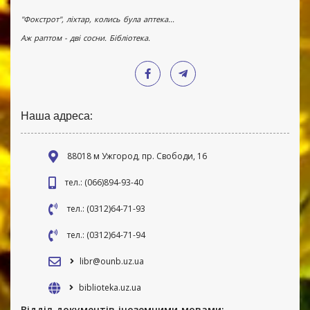
"Фокстрот", ліхтар, колись була аптека...
Аж раптом - дві сосни. Бібліотека.
Наша адреса:
88018 м Ужгород, пр. Свободи, 16
тел.: (066)894-93-40
тел.: (0312)64-71-93
тел.: (0312)64-71-94
libr@ounb.uz.ua
biblioteka.uz.ua
Відділ документів іноземними мовами: