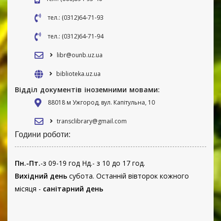
тел.: (0312)64-71-93
тел.: (0312)64-71-94
libr@ounb.uz.ua
biblioteka.uz.ua
Відділ документів іноземними мовами:
88018 м Ужгород, вул. Капітульна, 10
transclibrary@gmail.com
Години роботи:
Пн.-Пт.
-з 09-19 год Нд.- з 10 до 17 год.
Вихідний день
субота. Останній вівторок кожного
місяця -
санітарний день