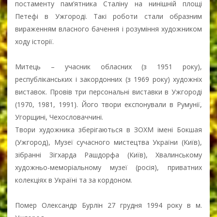
постаменту пам’ятника Сталіну на нинішній площі
Петефі в Ужгороді. Такі роботи стали образним
вираженням власного бачення і розуміння художником
ходу історії.
Митець – учасник обласних (з 1951 року),
республіканських і закордонних (з 1969 року) художніх
виставок. Провів три персональні виставки в Ужгороді
(1970, 1981, 1991). Його твори експонували в Румунії,
Угорщині, Чехословаччині.
Твори художника зберігаються в ЗОХМ імені Бокшая
(Ужгород), Музеї сучасного мистецтва України (Київ),
зібранні Зігхарда Рашдорфа (Київ), Хвалинському
художньо-меморіальному музеї (росія), приватних
колекціях в Україні та за кордоном.
Помер Олександр Бурлін 27 грудня 1994 року в м.