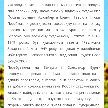
Ужгороді. Саме на Закарпатті митець зміг розвинути
свій творчий дар, навчаючись у видатних художників
Йосипа Бокшая, Адальберта Ерделі, Гаврила Глюка.
Переймаючи досвід колег, зосереджувався на пошуку
власної манери письма. Також Бурлін навчався у
Всесоюзному заочному художньому інституті. У 1946-
1949 роках був художником газети "Радянське
Закарпаття". А з 1949 року працював у виробничих
майстернях Закарпатського відділення Художнього
фонду УРСР.
Перебуваючи на Закарпатті, Олександр Бурлін
виконував переважно пейзажі – цілісні полотна з
єдиним простором, в узагальненій реалістичній манері
та добірній колористичній гамі. Роботи художника по-
юнацьки вайлуваті, але скільки в цих непригладжених
роботах щирості, внутрішнього імпульсу та
скороминущого настрою. Життя складне і суперечливе,