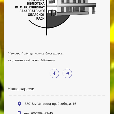
"Фокстрот", ліхтар, колись була аптека...
Аж раптом - дві сосни. Бібліотека.
Наша адреса:
88018 м Ужгород, пр. Свободи, 16
тел.: (066)894-93-40