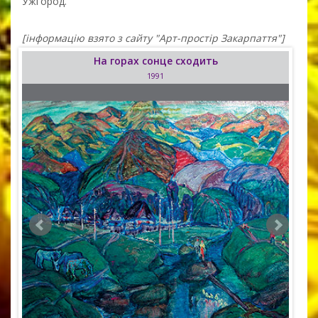
Ужгород.
[інформацію взято з сайту "Арт-простір Закарпаття"]
На горах сонце сходить
1991