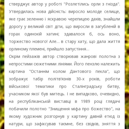
стверджує автор у роботі "Розлетілись орли з гнізда".
Утвердилась нова дійсність: виросло молоде селище,
яке грає зеленню і яскравою черепицею дахів, знайшли
дорогу у великий світ діти, що виросли в загубленій в
горах одинокій хатині; здавалося б, ось воно,
торжество нового! Але… в стару хату, що дала життя
орлиному племені, прийшло запустіння…
Окрім пейзажів автор створював жанрові полотна з
непростими сюжетними лініями. Його пензлю належить
картина "Останнім колом Дантового пекла", що
зображує табір політв’язнів 30-х років, роботи
військової тематики про Сталінградську битву,
учасником якої був митець. І не випадково, очевидно,
на республіканській виставці в 1989 році глядачі
побачили полотно "Знищення міфа про божество", на
якому художник розгорнув у картину давній етюд із
натури, що зафіксував таємне, без свідків, зняття з