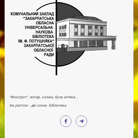
"Фокстрот", ліхтар, колись була аптека...
Аж раптом - дві сосни. Бібліотека.