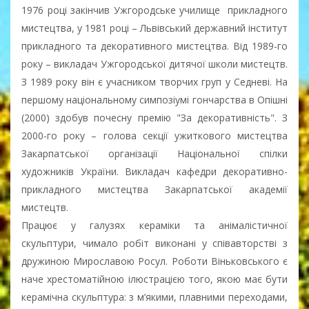
1976 році закінчив Ужгородське училище прикладного
мистецтва, у 1981 році – Львівський державний інститут
прикладного та декоративного мистецтва. Від 1989-го
року – викладач Ужгородської дитячої школи мистецтв.
З 1989 року він є учасником творчих груп у Седневі. На
першому національному симпозіумі гончарства в Опішні
(2000) здобув почесну премію "За декоративність". З
2000-го року – голова секції ужиткового мистецтва
Закарпатської організації Національної спілки
художників України. Викладач кафедри декоративно-
прикладного мистецтва Закарпатської академії
мистецтв.
Працює у галузях кераміки та анімалістичної
скульптури, чимало робіт виконані у співавторстві з
дружиною Мирославою Росул. Роботи Віньковського є
наче хрестоматійною ілюстрацією того, якою має бути
керамічна скульптура: з м’якими, плавними переходами,