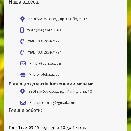
Наша адреса:
88018 м Ужгород, пр. Свободи, 16
тел.: (066)894-93-40
тел.: (0312)64-71-93
тел.: (0312)64-71-94
libr@ounb.uz.ua
biblioteka.uz.ua
Відділ документів іноземними мовами:
88018 м Ужгород, вул. Капітульна, 10
transclibrary@gmail.com
Години роботи:
Пн.-Пт.
-з 09-19 год Нд.- з 10 до 17 год.