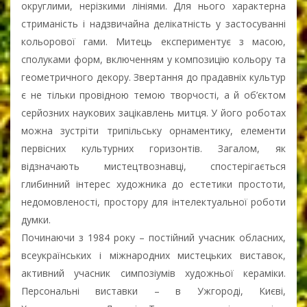
округлими, нерізкими лініями. Для нього характерна
стриманість і надзвичайна делікатність у застосуванні
кольорової гами. Митець експериментує з масою,
сполуками форм, включенням у композицію кольору та
геометричного декору. Звертання до прадавніх культур
є не тільки провідною темою творчості, а й об’єктом
серйозних наукових зацікавлень митця. У його роботах
можна зустріти трипільську орнаментику, елементи
первісних культурних горизонтів. Загалом, як
відзначають мистецтвознавці, спостерігається
глибинний інтерес художника до естетики простоти,
недомовленості, простору для інтелектуальної роботи
думки.
Починаючи з 1984 року – постійний учасник обласних,
всеукраїнських і міжнародних мистецьких виставок,
активний учасник симпозіумів художньої кераміки.
Персональні виставки – в Ужгороді, Києві,