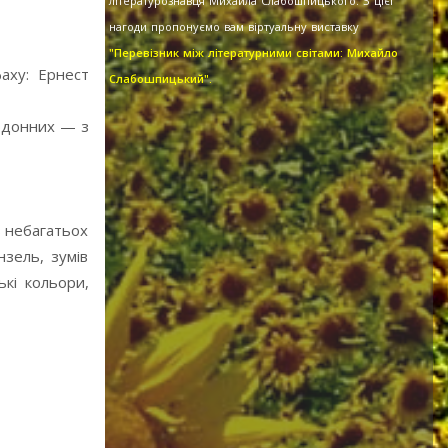
літературознавця Михайла Слабошпицького. З цієї
нагоди пропонуємо вам віртуальну виставку
"Перевізник між літературними світами: Михайло
аху: Ернест
Слабошпицький".
ордонних — з
з небагатьох
зель, зумів
кі кольори,
Ткаля
Осін
1998