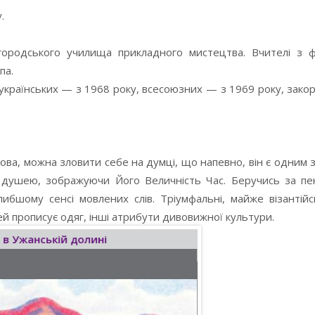
.
городського училища прикладного мистецтва. Вчителі з ф
па.
еукраїнських — з 1968 року, всесоюзних — з 1969 року, зак
ова, можна зловити себе на думці, що напевно, він є одним 
 душею, зображуючи Його Величність Час. Беручись за пен
шому сенсі мовлених слів. Тріумфальні, майже візантійсь
ей прописує одяг, інші атрибути дивовижної культури.
 в Ужанській долині