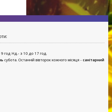
оти:
19 год Нд.- з 10 до 17 год.
нь
субота. Останній вівторок кожного місяця -
санітарний