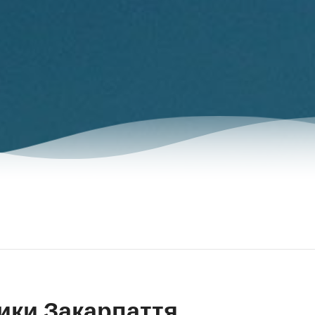
ики Закарпаття