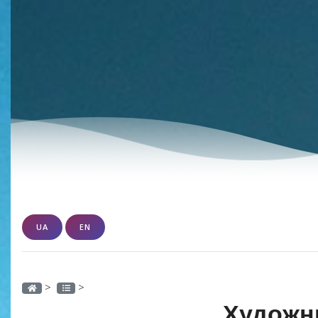
UA
EN
>
>
Художн