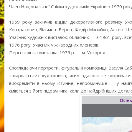
Член Національної Спілки художників України з 1970 року
1959 року закінчив відділ декоративного розпису Уж
Контратович, Вільмош Берец, Федір Манайло, Антон Ше
Учасник художніх виставок: обласних — з 1961 року, вс
1976 року. Учасник міжнародних пленерів.
Персональна виставка: 1975 р. — м. Ужгород.
Споглядаючи портрети, фігуральні композиції Василя Саб
закарпатських художників, яким вдалося не покривати
виокремити в ньому істинне, непроминуще — у найглиб
сміються з його підрамника, коли до найдрібніших детал
Ткаля
Осінь
1998