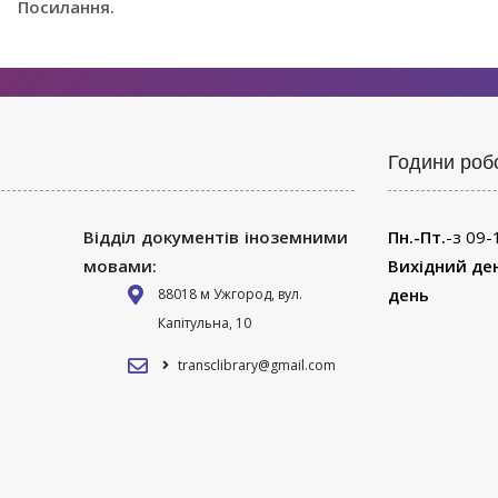
Посилання.
Години роб
Відділ документів іноземними
Пн.-Пт.
-з 09-
мовами:
Вихідний де
день
88018 м Ужгород, вул.
Капітульна, 10
transclibrary@gmail.com