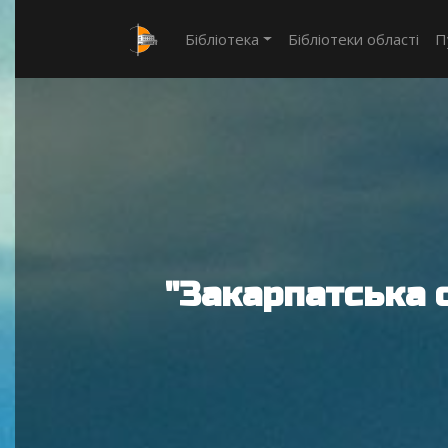
Бібліотека
Бібліотеки області
П
"Закарпатська 