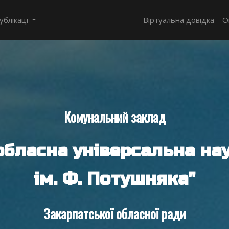
ублікації
Віртуальна довідка
О
Комунальний заклад
обласна універсальна нау
ім. Ф. Потушняка"
Закарпатської обласної ради