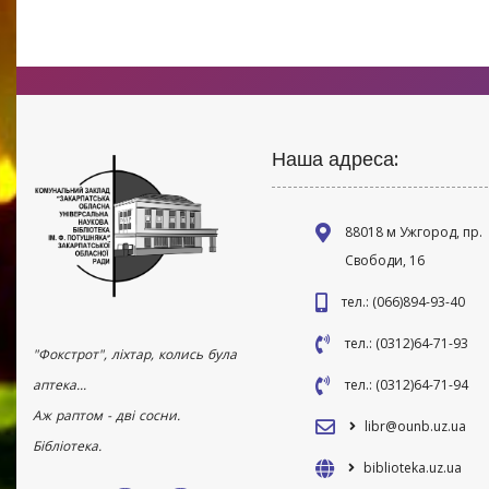
Наша адреса:
88018 м Ужгород, пр.
Свободи, 16
тел.: (066)894-93-40
тел.: (0312)64-71-93
"Фокстрот", ліхтар, колись була
аптека...
тел.: (0312)64-71-94
Аж раптом - дві сосни.
libr@ounb.uz.ua
Бібліотека.
biblioteka.uz.ua