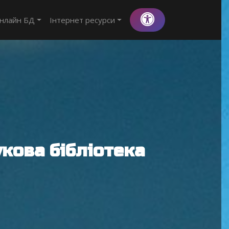
нлайн БД
Інтернет ресурси
кова бібліотека