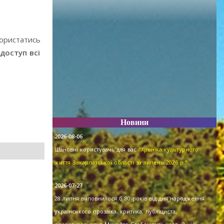
користатись
доступ всі
Новини
2026-08-06
Шановні користувачі, для вас
"Хроніка культурного
життя Закарпатської області за липень 2026 р."
.
2026-07-27
28 липня виповнилося б 80 років від дня народження
українського прозаїка, критика, публіциста,