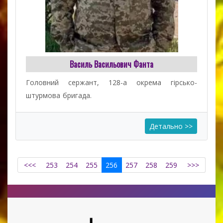
Василь Васильович Фанта
Головний сержант, 128-а окрема гірсько-
штурмова бригада.
Детально >>
<<<
253
254
255
256
257
258
259
>>>