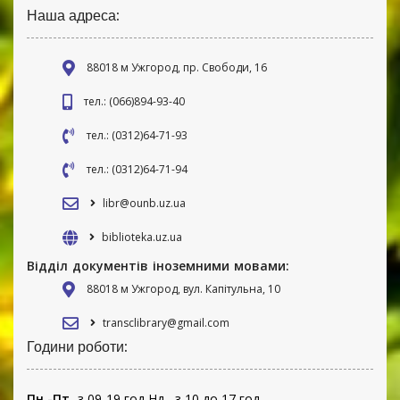
Наша адреса:
88018 м Ужгород, пр. Свободи, 16
тел.: (066)894-93-40
тел.: (0312)64-71-93
тел.: (0312)64-71-94
libr@ounb.uz.ua
biblioteka.uz.ua
Відділ документів іноземними мовами:
88018 м Ужгород, вул. Капітульна, 10
transclibrary@gmail.com
Години роботи:
Пн.-Пт.
-з 09-19 год Нд.- з 10 до 17 год.