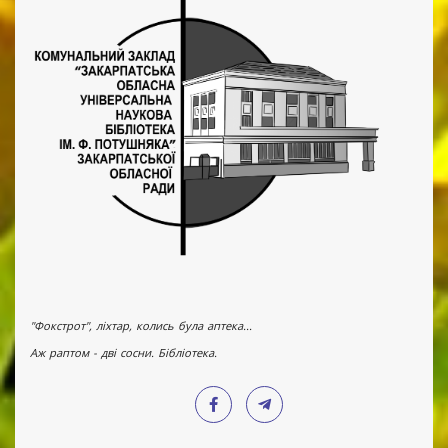
"Фокстрот", ліхтар, колись була аптека...
Аж раптом - дві сосни. Бібліотека.