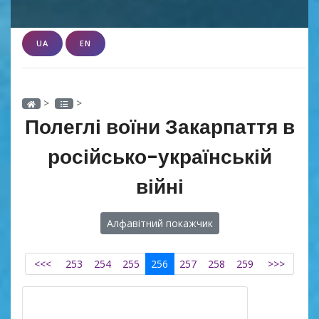
UA
EN
>
>
Полеглі воїни Закарпаття в
російсько-українській
війні
Алфавітний покажчик
<<<
253
254
255
256
257
258
259
>>>