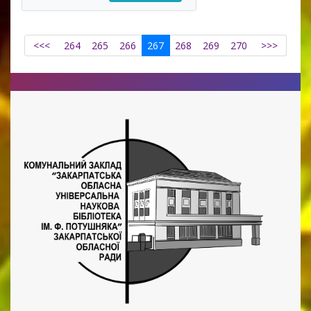
<<<
264
265
266
267
268
269
270
>>>