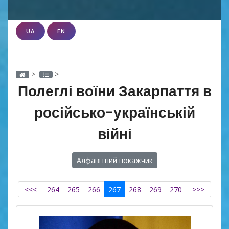
UA
EN
>
>
Полеглі воїни Закарпаття в
російсько-українській
війні
Алфавітний покажчик
<<<
264
265
266
267
268
269
270
>>>