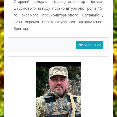
Старший солдат, стрілець-оператор гірсько-
штурмового взводу гірсько-штурмової роти 15-
го окремого гірсько-штурмового батальйону
128-ї окремої гірсько-штурмової Закарпатської
бригади.
Детально >>