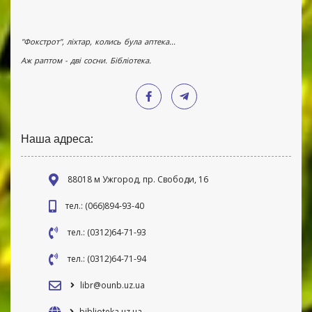
"Фокстрот", ліхтар, колись була аптека...
Аж раптом - дві сосни. Бібліотека.
Наша адреса:
88018 м Ужгород, пр. Свободи, 16
тел.: (066)894-93-40
тел.: (0312)64-71-93
тел.: (0312)64-71-94
libr@ounb.uz.ua
biblioteka.uz.ua