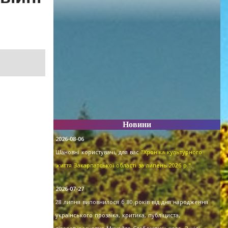
Новини
2026-08-06
Шановні користувачі, для вас
"Хроніка культурного
життя Закарпатської області за липень 2026 р."
.
2026-07-27
28 липня виповнилося б 80 років від дня народження
українського прозаїка, критика, публіциста,