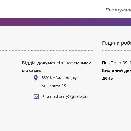
Підготувала
Години роб
Відділ документів іноземними
Пн.-Пт.
-з 09-
мовами:
Вихідний де
день
88018 м Ужгород, вул.
Капітульна, 10
transclibrary@gmail.com