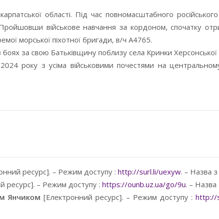
рпатської області. Під час повномасштабного російського
. Пройшовши військове навчання за кордоном, спочатку отр
ремої морської піхотної бригади, в/ч А4765.
в боях за свою Батьківщину поблизу села Кринки Херсонської 
024 року з усіма військовими почестями на центральном
онний ресурс]. – Режим доступу :
http://surl.li/uexyw
. – Назва з
 ресурс]. – Режим доступу :
https://ounb.uz.ua/go/9u
. – Назва
ом Янчиком
[Електронний ресурс]. – Режим доступу :
http://s