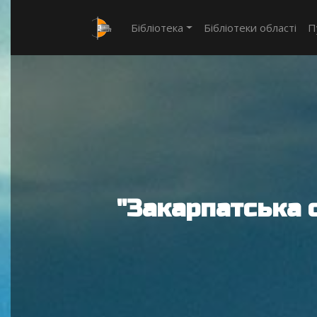
Бібліотека
Бібліотеки області
П
"Закарпатська 