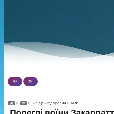
UA
EN
>
> Федір Федорович Янчик
Полеглі воїни Закарпатт