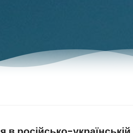
я в російсько-українській 