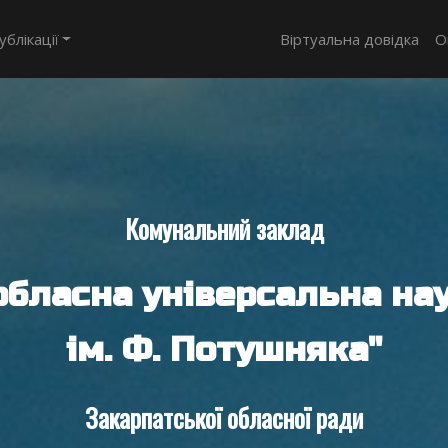
ублікації
Віртуальна довідка
О
Комунальний заклад
обласна універсальна нау
ім. Ф. Потушняка"
Закарпатської обласної ради