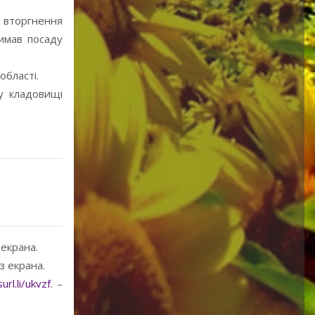
 вторгнення
имав посаду
області.
у кладовищі
 екрана.
 з екрана.
url.li/ukvzf
. –