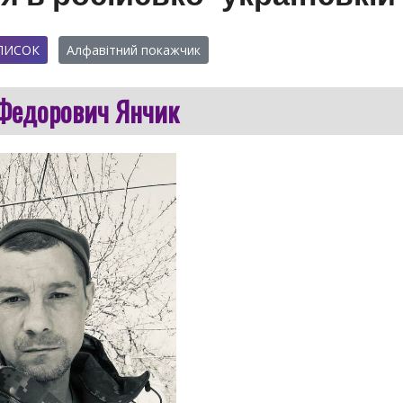
ПИСОК
Алфавітний покажчик
Федорович Янчик