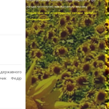
літературознавця Михайла Слабошпицького. З цієї
нагоди пропонуємо вам віртуальну виставку
"Перевізник між літературними світами: Михайло
Слабошпицький".
 державного
нчик Федір