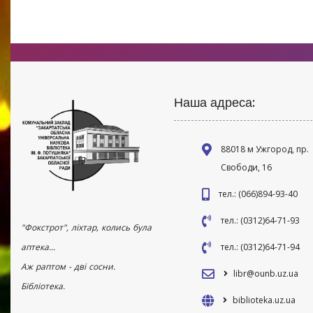
Наша адреса:
88018 м Ужгород, пр.
Свободи, 16
тел.: (066)894-93-40
тел.: (0312)64-71-93
"Фокстрот", ліхтар, колись була
аптека...
тел.: (0312)64-71-94
Аж раптом - дві сосни.
libr@ounb.uz.ua
Бібліотека.
biblioteka.uz.ua