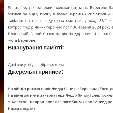
Янчик Федір Федорович мешканець міста Берегове Зака
воював за рідну країну в лавах Збройних сил України
навідника, а після посаду гранатометника у складі 38-ї ок
Матрос Федір Янчик героїчно поліг 30 травня 2024 року 
Похований Герой Янчик Федір Федорович 11 червня 2
міста Берегове.
Вшанування пам'яті:
Дані відсутні для обраної мови
Джерельні приписи:
На війні з росією поліг Федір Янчик з Берегова
[Електр
На війні загинув закарпатець Федір Янчик
[Електронний
У Берегові попрощалися із загиблим Героєм Федір
Назва з екрана.