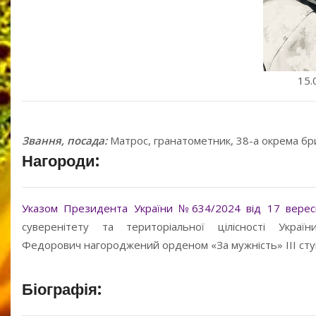
15.
Звання, посада:
Матрос, гранатометник, 38-а окрема бри
Нагороди:
Указом Президента України №634/2024 від 17 верес
суверенітету та територіальної цілісності Украї
Федорович
нагороджений орденом «За мужність» III сту
Біографія: