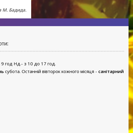
 М. Бадида.
оти:
19 год Нд.- з 10 до 17 год.
нь
субота. Останній вівторок кожного місяця -
санітарний