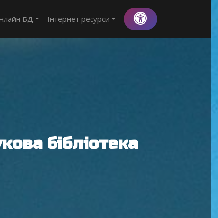
нлайн БД
Інтернет ресурси
кова бібліотека