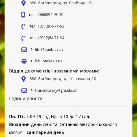
88018 м Ужгород, пр. Свободи, 16
тел.: (066)894-93-40
тел.: (0312)64-71-93
тел.: (0312)64-71-94
libr@ounb.uz.ua
biblioteka.uz.ua
Відділ документів іноземними мовами:
88018 м Ужгород, вул. Капітульна, 10
transclibrary@gmail.com
Години роботи:
Пн.-Пт.
-з 09-19 год Нд.- з 10 до 17 год.
Вихідний день
субота. Останній вівторок кожного
місяця -
санітарний день