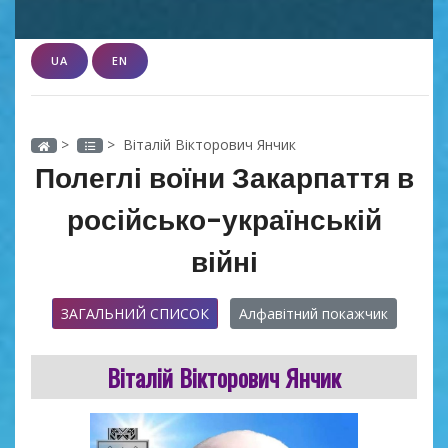
UA
EN
>
> Віталій Вікторович Янчик
Полеглі воїни Закарпаття в
російсько-українській
війні
ЗАГАЛЬНИЙ СПИСОК
Алфавітний покажчик
Віталій Вікторович Янчик