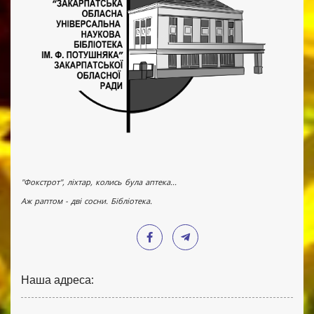
"Фокстрот", ліхтар, колись була аптека...
Аж раптом - дві сосни. Бібліотека.
Наша адреса: