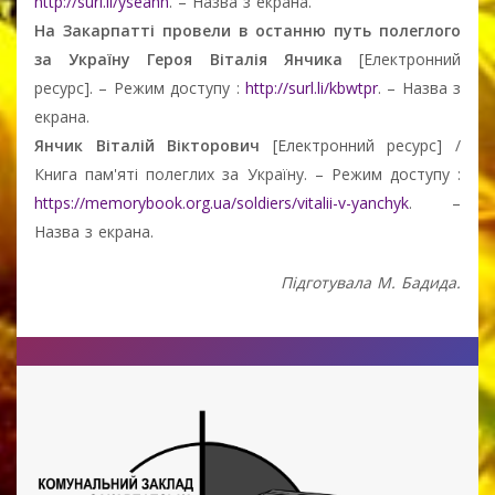
http://surl.li/yseahh
. – Назва з екрана.
На Закарпатті провели в останню путь полеглого
за Україну Героя Віталія Янчика
[Електронний
ресурс]. – Режим доступу :
http://surl.li/kbwtpr
. – Назва з
екрана.
Янчик
Віталій Вікторович
[Електронний ресурс] /
Книга пам'яті полеглих за Україну. – Режим доступу :
https://memorybook.org.ua/soldiers/vitalii-v-yanchyk
. –
Назва з екрана.
Підготувала М. Бадида.