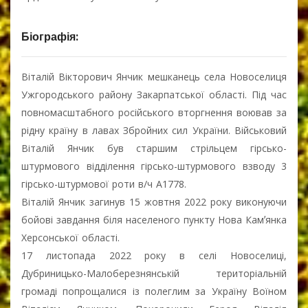
Біографія:
Віталій Вікторович Янчик мешканець села Новоселиця
Ужгородського району Закарпатської області. Під час
повномасштабного російського вторгнення воював за
рідну країну в лавах Збройних сил України. Військовий
Віталій Янчик був старшим стрільцем гірсько-
штурмового відділення гірсько-штурмового взводу 3
гірсько-штурмової роти в/ч А1778.
Віталій Янчик загинув 15 жовтня 2022 року виконуючи
бойові завдання біля населеного пункту Нова Камʼянка
Херсонської області.
17 листопада 2022 року в селі Новоселиці,
Дубриницько-Малоберезнянській територіальній
громаді попрощалися із полеглим за Україну Воїном