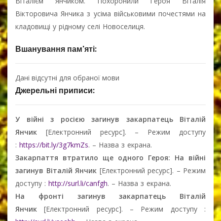
Віталієм Янчиком. Похоронили Героя Віталія
Вікторовича Янчика з усіма військовими почестями на
кладовищі у рідному селі Новоселиця.
Вшанування пам'яті:
Дані відсутні для обраної мови
Джерельні приписи:
У війні з росією загинув закарпатець Віталій
Янчик
[Електронний ресурс]. – Режим доступу
:
https://bit.ly/3g7kmZs
. – Назва з екрана.
Закарпаття втратило ще одного Героя: На війні
загинув Віталій Янчик
[Електронний ресурс]. – Режим
доступу :
http://surl.li/canfgh
. – Назва з екрана.
На фронті загинув закарпатець Віталій
Янчик
[Електронний ресурс]. – Режим доступу :