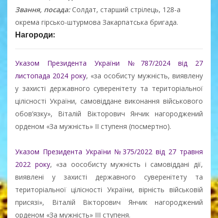
Звання, посада:
Cолдат, старший стрілець, 128-а
окрема гірсько-штурмова Закарпатська бригада.
Нагороди:
Указом Президента України №787/2024 від 27
листопада 2024 року
, «за особисту мужність, виявлену
у захисті державного суверенітету та територіальної
цілісності України, самовіддане виконання військового
обов’язку»,
Віталій Вікторович Янчик
нагороджений
орденом «За мужність» II ступеня (посмертно).
Указом Президента України №375/2022 від 27 травня
2022 року
, «за оособисту мужність і самовіддані дії,
виявлені у захисті державного суверенітету та
територіальної цілісності України, вірність військовій
присязі»,
Віталій Вікторович Янчик
нагороджений
орденом «За мужність» III ступеня.