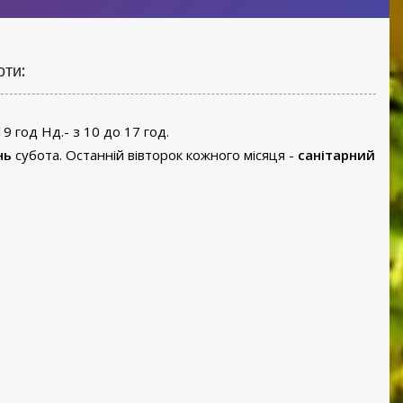
оти:
19 год Нд.- з 10 до 17 год.
нь
субота. Останній вівторок кожного місяця -
санітарний