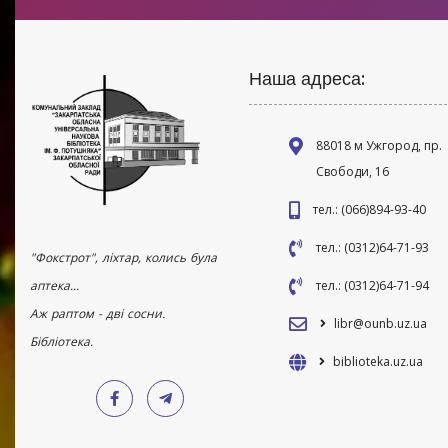
Наша адреса:
88018 м Ужгород, пр.
Свободи, 16
тел.: (066)894-93-40
тел.: (0312)64-71-93
"Фокстрот", ліхтар, колись була
аптека...
тел.: (0312)64-71-94
Аж раптом - дві сосни.
libr@ounb.uz.ua
Бібліотека.
biblioteka.uz.ua