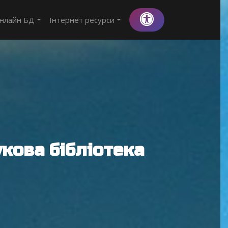
нлайн БД
Інтернет ресурси
кова бібліотека