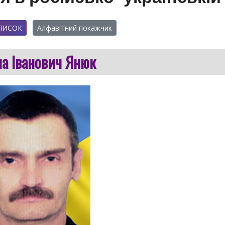
ПИСОК
Алфавітний покажчик
а Іванович Янюк