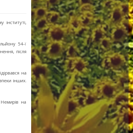
у інституті,
льйону 54-ї
нення, після
дірвався на
зпеки інших.
 Немирів на