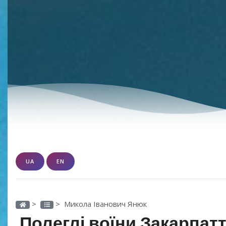
UA
EN
>
> Микола Іванович Янюк
Полеглі воїни Закарпатт