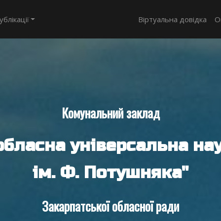
ублікації
Віртуальна довідка
О
Комунальний заклад
обласна універсальна нау
ім. Ф. Потушняка"
Закарпатської обласної ради