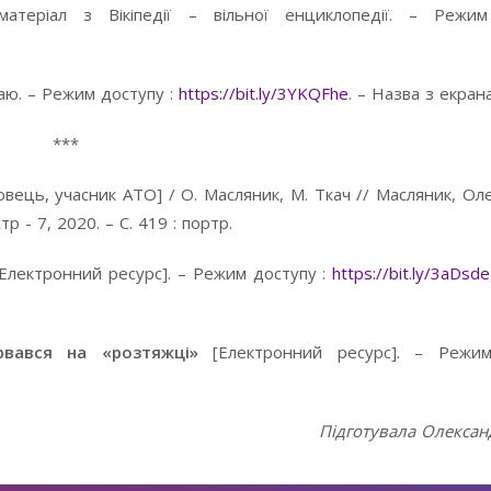
атеріал з Вікіпедії – вільної енциклопедії. – Режим
таю. – Режим доступу :
https://bit.ly/3YKQFhe
. – Назва з екрана
***
бовець, учасник АТО] / О. Масляник, М. Ткач // Масляник, Ол
р - 7, 2020. – С. 419 : портр.
[Електронний ресурс]. – Режим доступу :
https://bit.ly/3aDsd
ірвався на «розтяжці»
[Електронний ресурс]. – Режи
Підготувала Олекса