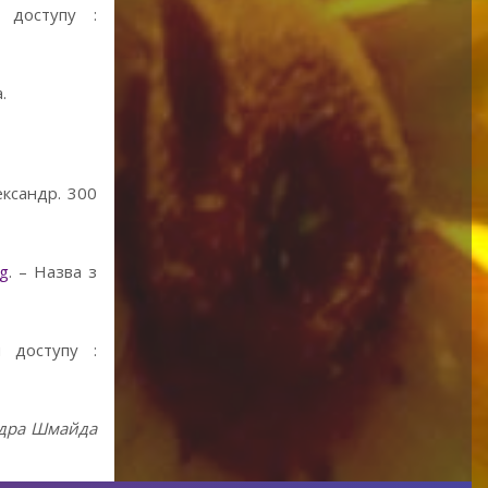
 доступу :
.
ександр. 300
eg
. – Назва з
м доступу :
ндра Шмайда