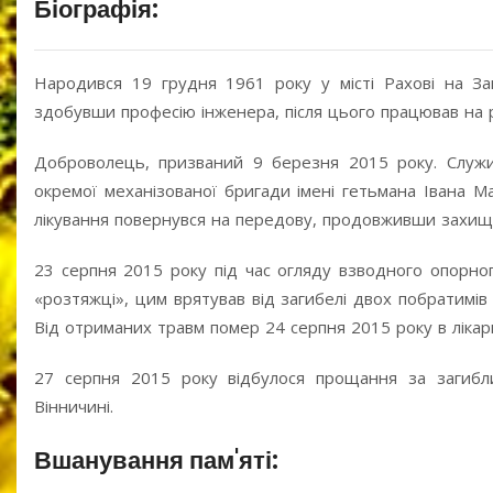
Біографія:
Народився 19 грудня 1961 року у місті Рахові на Зака
здобувши професію інженера, після цього працював на рі
Доброволець, призваний 9 березня 2015 року. Служив
окремої механізованої бригади імені гетьмана Івана М
лікування повернувся на передову, продовживши захищ
23 серпня 2015 року під час огляду взводного опорно
«розтяжці», цим врятував від загибелі двох побратимі
Від отриманих травм помер 24 серпня 2015 року в лікарн
27 серпня 2015 року відбулося прощання за загибл
Вінничині.
Вшанування пам'яті: