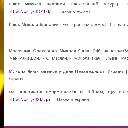
Янюк Микола Іванович
[Електронний ресурс] : м
https://bit.ly/3DZTkMj
. – Назва з екрана.
Янюк Микола Іванович
[Електронний ресурс] : Я пам’я
Масляник, Олександр. Микола Янюк
: [військовослуж
імен Рахівщини / О. Масляник, Микола Ткач. – Львів : Раст
Микола Янюк загинув у день Незалежності України
екрана.
На Вінниччині попрощалися із бійцем, що під
https://bit.ly/3XMvjzr
. – Назва з екрана.