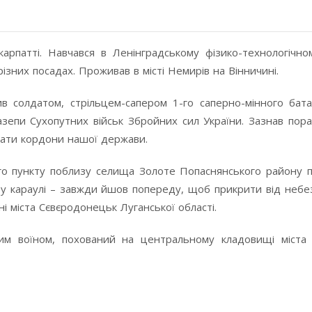
рпатті. Навчався в Ленінградському фізико-технологічном
зних посадах. Проживав в місті Немирів на Вінничині.
 солдатом, стрільцем-сапером 1-го саперно-мінного бата
азепи Сухопутних військ Збройних сил України. Зазнав пора
ати кордони нашої держави.
го пункту поблизу селища Золоте Попаснянського району пі
в у караулі – завжди йшов попереду, щоб прикрити від небе
і міста Сєвєродонецьк Луганської області.
им воїном, похований на центральному кладовищі міста