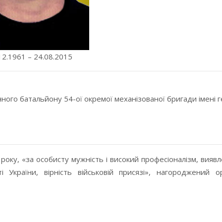
12.1961 – 24.08.2015
нного батальйону 54-ої окремої механізованої бригади імені 
оку, «за особисту мужність і високий професіоналізм, виявле
ті України, вірність військовій присязі», нагороджений 