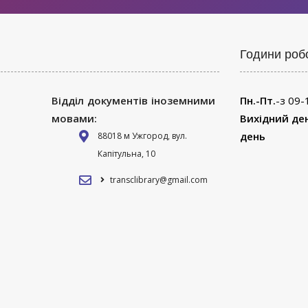
Години роб
Відділ документів іноземними
Пн.-Пт.
-з 09-
мовами:
Вихідний де
день
88018 м Ужгород, вул.
Капітульна, 10
transclibrary@gmail.com