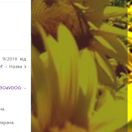
 9/2016 від
ef
. – Назва з
ly/3OaVDOG
. –
на.
екрана.