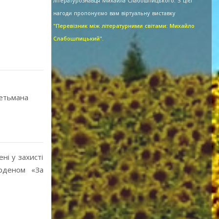
літературознавця Михайла Слабошпицького. З цієї
нагоди пропонуємо вам віртуальну виставку
"Перевізник між літературними світами: Михайло
Слабошпицький".
гетьмана
ні у захисті
орденом «За