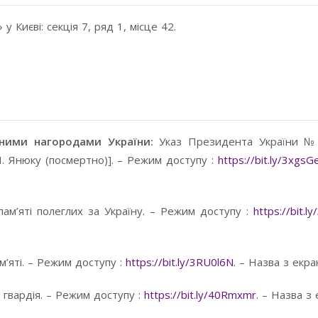
у Києві: секція 7, ряд 1, місце 42.
вними нагородами України:
Указ Президента України №
. І. Янюку (посмертно)]. – Режим доступу :
https://bit.ly/3xgsG
пам’яті полеглих за Україну. – Режим доступу :
https://bit.
м’яті. – Режим доступу :
https://bit.ly/3RU0l6N
. – Назва з екра
 гвардія. – Режим доступу :
https://bit.ly/40Rmxmr
. – Назва з 