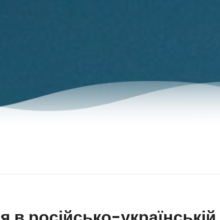
я в російсько-українській 