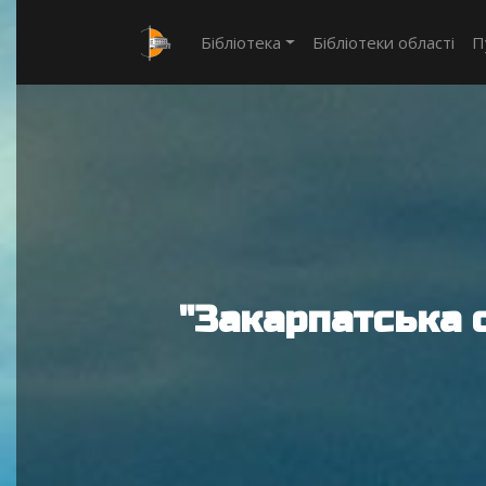
Бібліотека
Бібліотеки області
П
"Закарпатська 