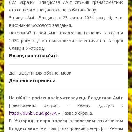
Сил України. Владислав Аміт служив гранатометник
стрілецького спеціалізованого батальйону.
Загинув Аміт Владислав 23 липня 2024 року під час
виконання бойового завдання.
Похований Герой Аміт Владислав Іванович 2 серпня
2024 року з усіма військовими почестями на Пагорбі
Слави в Ужгороді.
Вшанування пам'яті:
Дані відсутні для обраної мови
Джерельні приписи:
На війні з росією поліг ужгородець Владислав Аміт
[Електронний ресурс]. – Режим доступу :
https://ounb.uz.ua/go/3V
. – Назва з екрана.
В Ужгороді попрощалися з полеглим захисником
Владиславом Амітом
[Електронний ресурс]. – Режим