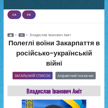
UA
EN
>
> Владислав Іванович Аміт
Полеглі воїни Закарпаття в
російсько-українській
війні
ЗАГАЛЬНИЙ СПИСОК
Алфавітний покажчик
Владислав Іванович Аміт