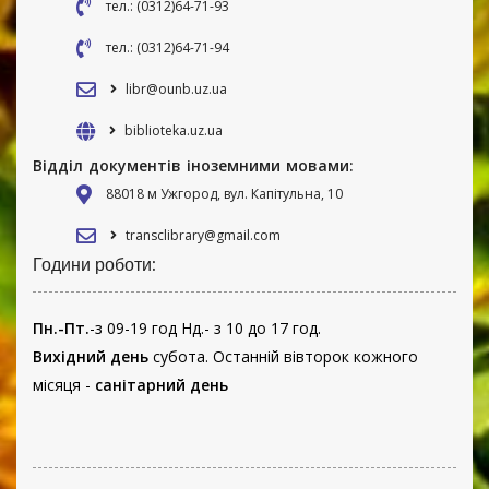
тел.: (0312)64-71-93
тел.: (0312)64-71-94
libr@ounb.uz.ua
biblioteka.uz.ua
Відділ документів іноземними мовами:
88018 м Ужгород, вул. Капітульна, 10
transclibrary@gmail.com
Години роботи:
Пн.-Пт.
-з 09-19 год Нд.- з 10 до 17 год.
Вихідний день
субота. Останній вівторок кожного
місяця -
санітарний день