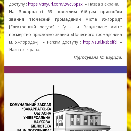
доступу :
https://tinyurl.com/2wc86psx
. – Назва з екрана.
На Закарпатті 53 полеглим бійцям присвоїли
звання "Почесний громадянин міста Ужгород"
[Електронний ресурс] : [у т. ч. Владиславe Амітe
посмертно присвоєно звання «Почесного громадянина
м. Ужгорода»] – Режим доступу :
http://surl.li/zbelfd
. –
Назва з екрана.
Підготувала М. Бадида.