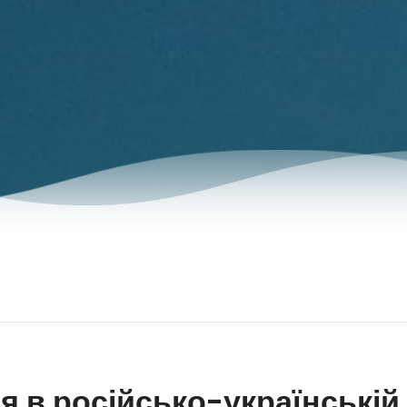
я в російсько-українській 