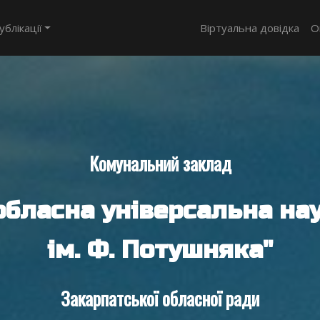
ублікації
Віртуальна довідка
О
Комунальний заклад
обласна універсальна нау
ім. Ф. Потушняка"
Закарпатської обласної ради