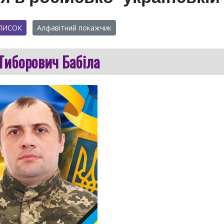
ПИСОК
Алфавітний покажчик
Тиборович Бабіла