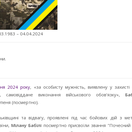
03.1983 – 04.04.2024
ни.
ня 2024 року
, «за особисту мужність, виявлену у захист
ни, самовіддане виконання військового обов’язку»,
Ба
пеня (посмертно).
тьківщині та відвагу, проявлені під час бойових дій з ме
аїни,
Мілану Бабілі
посмертно присвоїли звання "Почесний