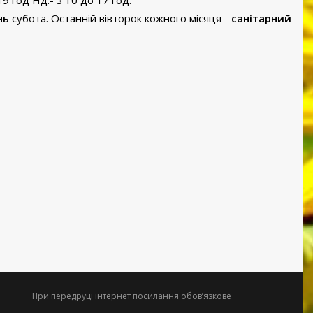
19 год Нд.- з 10 до 17 год.
нь
субота. Останній вівторок кожного місяця -
санітарний
При передруці інтернет посилання обов’язкове