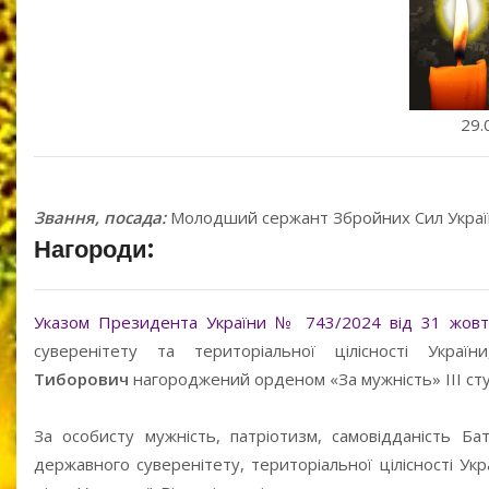
29.
Звання, посада:
Молодший сержант Збройних Cил Украї
Нагороди:
Указом Президента України № 743/2024 від 31 жовт
суверенітету та територіальної цілісності Украї
Тиборович
нагороджений орденом «За мужність» III сту
За особисту мужність, патріотизм, самовідданість Ба
державного суверенітету, територіальної цілісності Укр