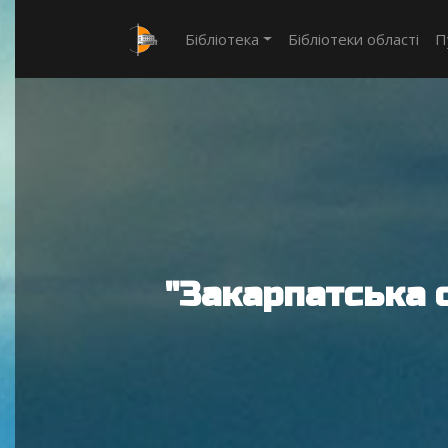
Бібліотека
Бібліотеки області
П
"Закарпатська 