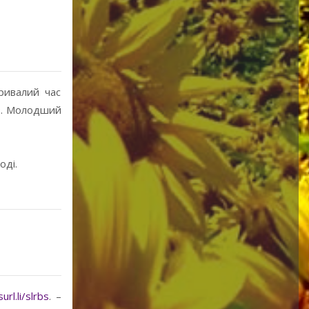
ривалий час
ів. Молодший
оді.
surl.li/slrbs
. –