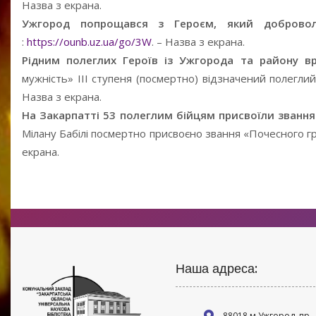
Назва з екрана.
Ужгород попрощався з Героєм, який доброво
:
https://ounb.uz.ua/go/3W
. – Назва з екрана.
Рідним полеглих Героїв із Ужгорода та району в
мужність» ІІІ ступеня (посмертно) відзначений полеглий
Назва з екрана.
На Закарпатті 53 полеглим бійцям присвоїли званн
Мілану Бабілі посмертно присвоєно звання «Почесного г
екрана.
Наша адреса:
88018 м Ужгород, пр.