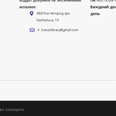
Відділ документів іноземними
Пн.-Пт.
-з 09-
мовами:
Вихідний де
день
88018 м Ужгород, вул.
Капітульна, 10
transclibrary@gmail.com
ава захищено