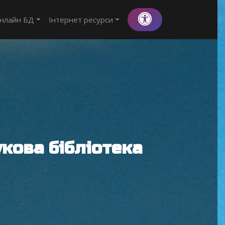
нлайн БД
Інтернет ресурси
кова бібліотека