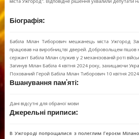
міста Ужгород". Відповідне рішення ухвалили депутати на
Біографія:
Бабіла Мілан Тиборович мешканець міста Ужгород Зак
працював на виробництві дверей. Добровольцем пішов на
сержант Бабіла Мілан служив у 2 механізованій роті війсь
Загинув Мілан Бабіла 4 квітня 2024 року, захищаючи Укра
Похований Герой Бабіла Мілан Тиборович 10 квітня 2024 
Вшанування пам'яті:
Дані відсутні для обраної мови
Джерельні приписи:
В Ужгороді попрощалися з полеглим Героєм Мілан