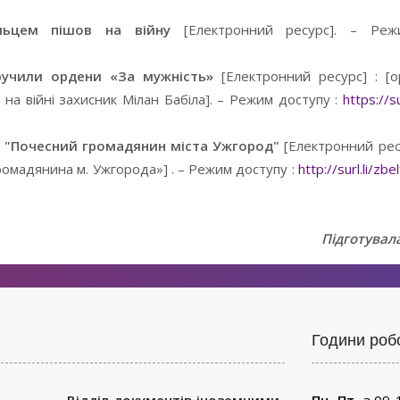
льцем пішов на війну
[Електронний ресурс]. – Реж
ручили ордени «За мужність»
[Електронний ресурс] : [
 на війні захисник Мілан Бабіла]. – Режим доступу :
https://su
я "Почесний громадянин міста Ужгород"
[Електронний ресур
ромадянина м. Ужгорода»] . – Режим доступу :
http://surl.li/zbe
Підготувала
Години роб