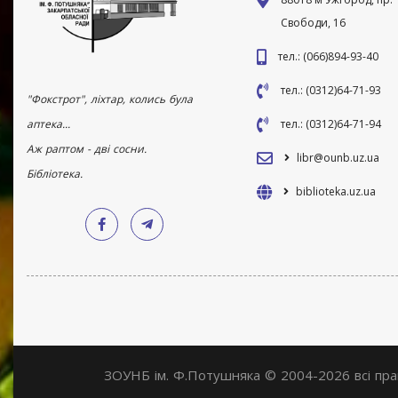
Свободи, 16
тел.: (066)894-93-40
тел.: (0312)64-71-93
"Фокстрот", ліхтар, колись була
аптека...
тел.: (0312)64-71-94
Аж раптом - дві сосни.
libr@ounb.uz.ua
Бібліотека.
biblioteka.uz.ua
ЗОУНБ ім. Ф.Потушняка © 2004-2026 всі пр