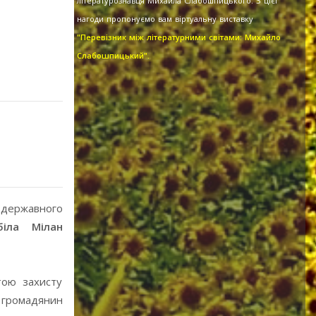
літературознавця Михайла Слабошпицького. З цієї
нагоди пропонуємо вам віртуальну виставку
"Перевізник між літературними світами: Михайло
Слабошпицький".
і державного
біла Мілан
тою захисту
 громадянин