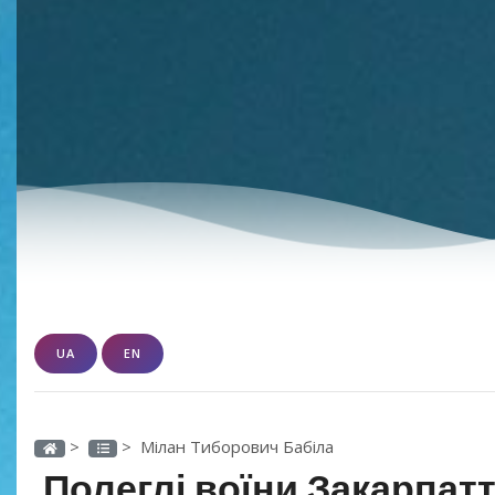
UA
EN
>
> Мілан Тиборович Бабіла
Полеглі воїни Закарпатт