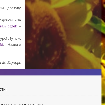
им доступу
орденом «За
rl.li/jqgtek
. –
с] : [у т. ч.
lfd
. – Назва з
 М. Бадида.
оти: