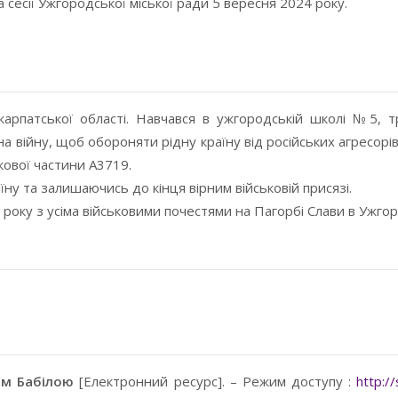
 сесії Ужгородської міської ради 5 вересня 2024 року.
арпатської області. Навчався в ужгородській школі №5, т
 війну, щоб обороняти рідну країну від російських агресор
кової частини А3719.
їну та залишаючись до кінця вірним військовій присязі.
року з усіма військовими почестями на Пагорбі Слави в Ужгор
ом Бабілою
[Електронний ресурс]. – Режим доступу :
http://