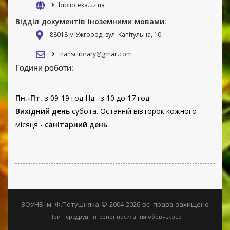
biblioteka.uz.ua
Відділ документів іноземними мовами:
88018 м Ужгород, вул. Капітульна, 10
transclibrary@gmail.com
Години роботи:
Пн.-Пт.
-з 09-19 год Нд.- з 10 до 17 год.
Вихідний день
субота. Останній вівторок кожного
місяця -
санітарний день
ЗОУНБ ім. Ф.Потушняка © 2004-2026 всі права захищено
При передруці інтернет посилання обов’язкове