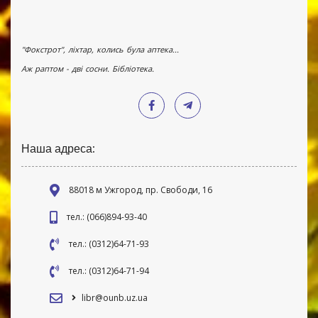
"Фокстрот", ліхтар, колись була аптека...
Аж раптом - дві сосни. Бібліотека.
Наша адреса:
88018 м Ужгород, пр. Свободи, 16
тел.: (066)894-93-40
тел.: (0312)64-71-93
тел.: (0312)64-71-94
libr@ounb.uz.ua