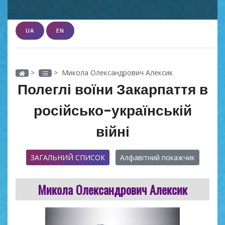
UA
EN
>
> Микола Олександрович Алексик
Полеглі воїни Закарпаття в
російсько-українській
війні
ЗАГАЛЬНИЙ СПИСОК
Алфавітний покажчик
Микола Олександрович Алексик