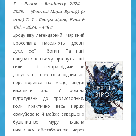
Х. : Ранок : Readberry, 2024 –
2025. – (Фентезі Мари Вульф) (в
опр.) Т. 1 : Сестра зірок, Руни й
тіні. – 2024. – 448 с.
Зроду-віку легендарний і чарівний
Броселіанд населяють древні
духи, феї і богині. Та нині
панувати в ньому прагнуть інші
сили – і сестри-відьми не
допустять, щоб їхній рідний ліс
перетворився на місце, звідки
виходить зло. У розпал
підготувань до протистояння,
коли практично весь Париж
евакуйовано й майже завершено
будівництво муру, Вівіана
виявилася обеззброєною: через