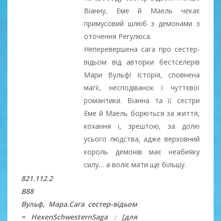
Віанну, Еме й Маель чекає
примусовий шлюб з демонами з
оточення Регулюса.
Неперевершена сага про сестер-
відьом від авторки бестселерів
Мари Вульф! Історія, сповнена
магії, несподіванок і чуттєвої
романтики. Віанна та її сестри
Еме й Маель борються за життя,
кохання і, зрештою, за долю
усього людства, адже верховний
король демонів має неабияку
силу… а воліє мати ще більшу.
821.112.2
В88
Вульф, Мара.Сага сестер-відьом
= HexenSchwesternSaga : [для