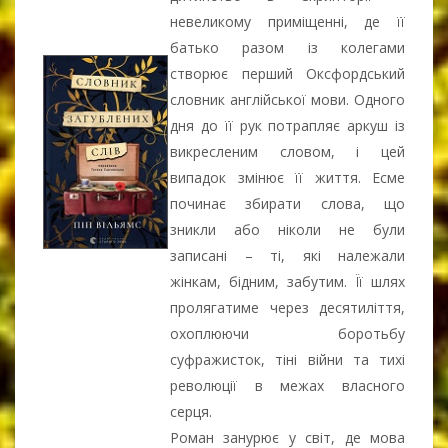
невеликому приміщенні, де її
батько разом із колегами
створює перший Оксфордський
словник англійської мови. Одного
дня до її рук потрапляє аркуш із
викресленим словом, і цей
випадок змінює її життя. Есме
починає збирати слова, що
зникли або ніколи не були
записані – ті, які належали
жінкам, бідним, забутим. Її шлях
пролягатиме через десятиліття,
охоплюючи боротьбу
суфражисток, тіні війни та тихі
революції в межах власного
серця.
Роман занурює у світ, де мова