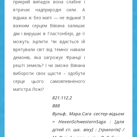
прикрий випадок вона слабне і
втрачає надприродні сили. А
відьма ж без магії — не відьма! З
важким серцем Вівіана залишає
дім і вирушає в Гластонбері, де її
можуть зцілити. Чи вдасться їй
врятували світ від темної навали
демонів, яка загрожує Франції і
решті земель? І чи зможе Вівіана
вибороти своє щастя – здобути
серце цього самовпевненого
магістра Ложі?
821.112.2
В88
Вульф, Мара.Сага сестер-відьом
= HexenSchwesternSaga : [для
дітей ст. шк. віку] : [трилогія] /