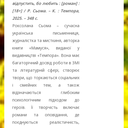
відпустить, бо любить : [роман] :
[18+] / Р. Сьома. – К. : Темпора,
2025. – 348 с.
Роксолана Сьома – сучасна
українська письменниця,
журналістка та мисткиня, авторка
книги «Мамуся», виданої у
видавництві «Темпора». Вона має
багаторічний досвід роботи в ЗМІ
та літературній сфері, створює
твори, що торкаються соціальних
і сімейних тем, а також
відзначаються глибоким
психологічним підходом до
героїв. Її творчість включає
романи та оповідання, де
поєднуються реалістичність,