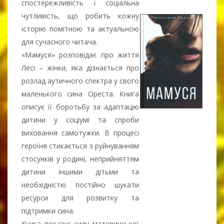
спостережливість і соціальна
чутливість, що робить кожну
історію помітною та актуальною
для сучасного читача.
«Мамуся» розповідає про життя
Лесі – жінки, яка дізнається про
розлад аутичного спектра у свого
маленького сина Ореста. Книга
описує її боротьбу за адаптацію
дитини у соціумі та спроби
виховання самотужки. В процесі
героїня стикається з руйнуванням
стосунків у родині, неприйняттям
дитини іншими дітьми та
необхідністю постійно шукати
ресурси для розвитку та
підтримки сина.
Книга показує силу материнської