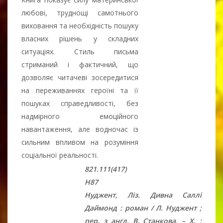
любові, труднощі самотнього
виховання та необхідність пошуку
власних рішень у складних
ситуаціях. Стиль письма
стриманий і фактичний, що
дозволяє читачеві зосередитися
на переживаннях героїні та її
пошуках справедливості, без
надмірного емоційного
навантаження, але водночас із
сильним впливом на розуміння
соціальної реальності.
821.111(417)
Н87
Нуджент, Ліз. Дивна Саллі
Даймонд : роман / Л. Нуджент ;
пер. з англ. В. Станкова. – Х. :