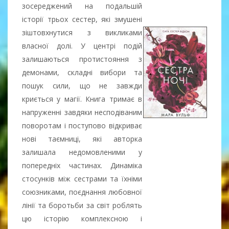
зосереджений на подальшій
історії трьох сестер, які змушені
зіштовхнутися з викликами
власної долі. У центрі подій
залишаються протистояння з
демонами, складні вибори та
пошук сили, що не завжди
криється у магії. Книга тримає в
напруженні завдяки несподіваним
поворотам і поступово відкриває
нові таємниці, які авторка
залишала недомовленими у
попередніх частинах. Динаміка
стосунків між сестрами та їхніми
союзниками, поєднання любовної
лінії та боротьби за світ роблять
цю історію комплексною і