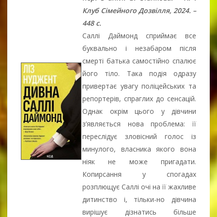
Клуб Сімейного Дозвілля, 2024. –
448 с.
Саллі Даймонд сприймає все
буквально і незабаром після
смерті батька самостійно спалює
його тіло. Така подія одразу
привертає увагу поліцейських та
репортерів, спраглих до сенсацій.
Однак окрім цього у дівчини
з’являється нова проблема: її
переслідує зловісний голос із
минулого, власника якого вона
ніяк не може пригадати.
Копирсання у спогадах
розплющує Саллі очі на її жахливе
дитинство і, тільки-но дівчина
вирішує дізнатись більше