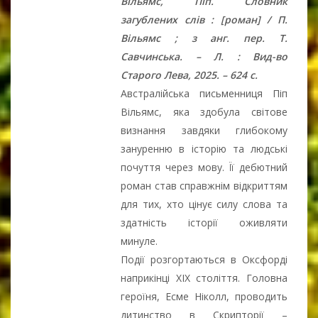
Вільямс, Піп. Словник
загублених слів : [роман] / П.
Вільямс ; з анг. пер. Т.
Савчинська. – Л. : Вид-во
Старого Лева, 2025. – 624 с.
Австралійська письменниця Піп
Вільямс, яка здобула світове
визнання завдяки глибокому
зануренню в історію та людські
почуття через мову. Її дебютний
роман став справжнім відкриттям
для тих, хто цінує силу слова та
здатність історії оживляти
минуле.
Події розгортаються в Оксфорді
наприкінці XIX століття. Головна
героїня, Есме Ніколл, проводить
дитинство в Скрипторії –