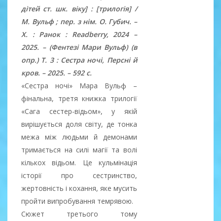
дітей ст. шк. віку] : [трилогія] /
М. Вульф ; пер. з нім. О. Губич. –
Х. : Ранок : Readberry, 2024 –
2025. – (Фентезі Мари Вульф) (в
опр.) Т. 3 : Сестра ночі, Персні й
кров. – 2025. – 592 с.
«Сестра ночі» Мара Вульф –
фінальна, третя книжка трилогії
«Сага сестер-відьом», у якій
вирішується доля світу, де тонка
межа між людьми й демонами
тримається на силі магії та волі
кількох відьом. Це кульмінація
історії про сестринство,
жертовність і кохання, яке мусить
пройти випробування темрявою.
Сюжет третього тому