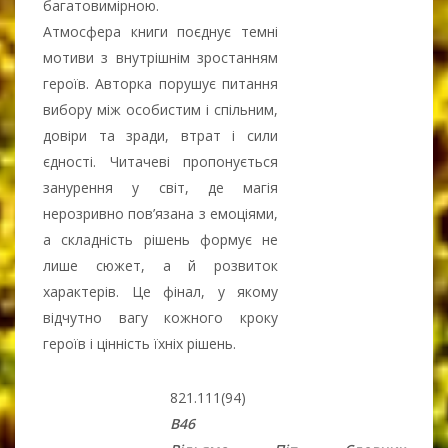
багатовимірною.
Атмосфера книги поєднує темні
мотиви з внутрішнім зростанням
героїв. Авторка порушує питання
вибору між особистим і спільним,
довіри та зради, втрат і сили
єдності. Читачеві пропонується
занурення у світ, де магія
нерозривно пов’язана з емоціями,
а складність рішень формує не
лише сюжет, а й розвиток
характерів. Це фінал, у якому
відчутно вагу кожного кроку
героїв і цінність їхніх рішень.
821.111(94)
В46