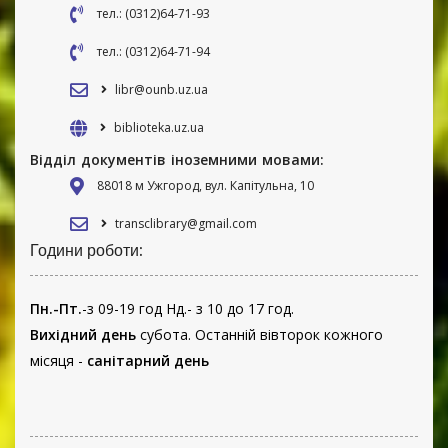
тел.: (0312)64-71-93
тел.: (0312)64-71-94
libr@ounb.uz.ua
biblioteka.uz.ua
Відділ документів іноземними мовами:
88018 м Ужгород, вул. Капітульна, 10
transclibrary@gmail.com
Години роботи:
Пн.-Пт.
-з 09-19 год Нд.- з 10 до 17 год.
Вихідний день
субота. Останній вівторок кожного
місяця -
санітарний день