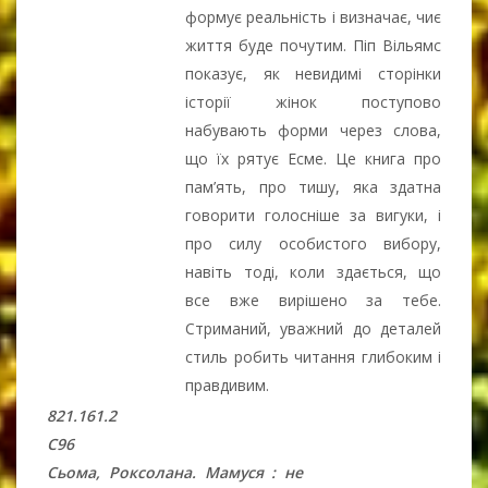
формує реальність і визначає, чиє
життя буде почутим. Піп Вільямс
показує, як невидимі сторінки
історії жінок поступово
набувають форми через слова,
що їх рятує Есме. Це книга про
пам’ять, про тишу, яка здатна
говорити голосніше за вигуки, і
про силу особистого вибору,
навіть тоді, коли здається, що
все вже вирішено за тебе.
Стриманий, уважний до деталей
стиль робить читання глибоким і
правдивим.
821.161.2
С96
Сьома, Роксолана. Мамуся : не