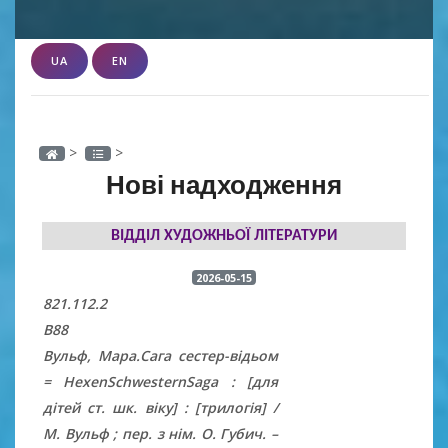
UA
EN
>
>
Нові надходження
ВІДДІЛ ХУДОЖНЬОЇ ЛІТЕРАТУРИ
2026-05-15
821.112.2
В88
Вульф, Мара.Сага сестер-відьом
= HexenSchwesternSaga : [для
дітей ст. шк. віку] : [трилогія] /
М. Вульф ; пер. з нім. О. Губич. –