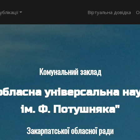
ублікації
Віртуальна довідка
О
Комунальний заклад
обласна універсальна нау
ім. Ф. Потушняка"
Закарпатської обласної ради