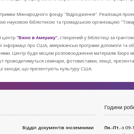
дтримки Міжнародного фонду "Відродження". Реалізація прое
ою науковою бібліотекою та громадською організацією "Това
ий центр
“Вікно в Америку”
, створений у бібліотеці за гранто
ої інформації про США, американські програми допомоги та об
ннями. Центр буде місцем розповсюдження матеріалів Бюро 
 проводитимуться семінари, фотовиставки, лекції, презента
інші заходи, що презентують культуру США.
Години роб
Відділ документів іноземними
Пн.-Пт.
-з 09-