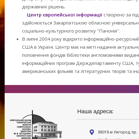
державних рішень.
Центр європейської інформації
створено за пі
здійснюється Закарпатською обласною універсальн
соціально-культурного розвитку "Панонія".
В липні 2004 року відкрито інформаційно-ресурсн
США в Україні. Центр має на меті надання актуальн
поповнення фондів бібліотеки англомовними вида
інформаційних програм Держдепартаменту США, тут
американських фільмів та літературних творів та 
Наша адреса:
88018 м Ужгород, пр.