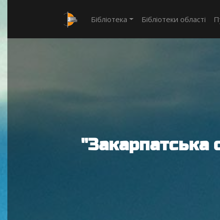
Бібліотека
Бібліотеки області
П
"Закарпатська 