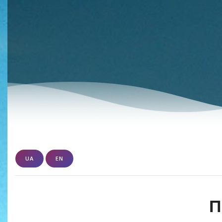
UA
EN
П