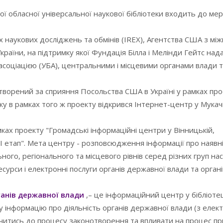
ї обласної універсальної наукової бібліотеки входить до ме
х наукових досліджень та обмінів (IREX), Агентства США з мі
країни, на підтримку якої Фундація Білла і Мелінди Гейтс нада
 асоціацією (УБА), центральними і місцевими органами влади 
створений за сприяння Посольства США в Україні у рамках пр
оку в рамках того ж проекту відкрився Інтернет-центр у Мукач
ках проекту "Громадські інформаційні центри у Вінницькій,
 ІІ етап". Мета центру - розповсюдження інформації про наявн
ого, регіонального та місцевого рівнів серед різних груп на
сурси і електронні послуги органів державної влади та органі
ганів державної влади
,– це інформаційний центр у бібліотец
інформацію про діяльність органів державної влади (з елек
лучитись до процесу законотворення та впливати на процес п