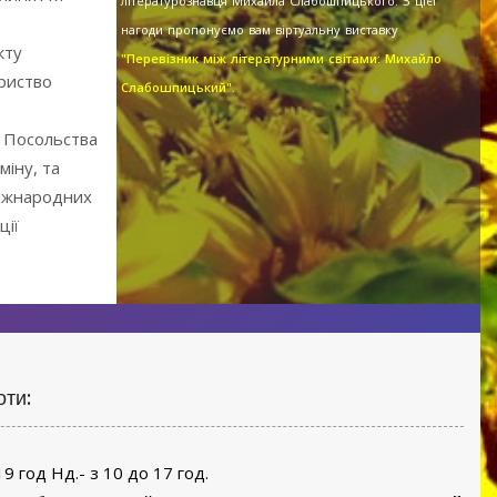
літературознавця Михайла Слабошпицького. З цієї
нагоди пропонуємо вам віртуальну виставку
кту
"Перевізник між літературними світами: Михайло
риство
Слабошпицький".
м Посольства
міну, та
міжнародних
ції
оти:
19 год Нд.- з 10 до 17 год.