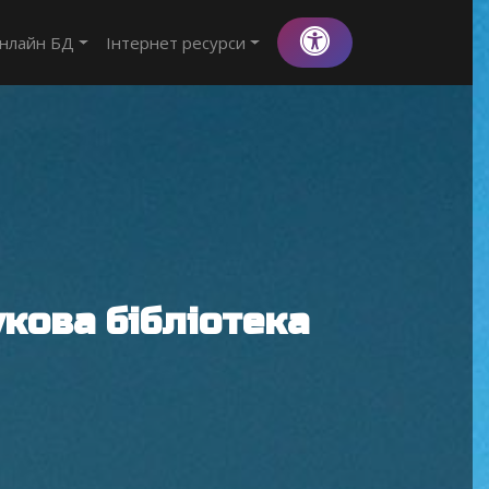
нлайн БД
Інтернет ресурси
кова бібліотека