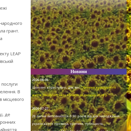
режі
жнародного
ла грант.
та
оекту LEAP
івській
Новини
2026-08-06
і послуги
Шановні користувачі, для вас
"Хроніка культурного
селення. В
життя Закарпатської області за липень 2026 р."
.
в місцевого
2026-07-27
і, де
28 липня виповнилося б 80 років від дня народження
тронних
українського прозаїка, критика, публіциста,
рийняття