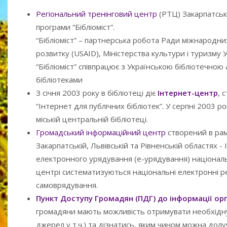
Регіональний тренінговий центр
(РТЦ) Закарпатсько
програми “Бібліоміст”.
“Бібліоміст” – партнерська робота Ради міжнародни
розвитку (USAID), Міністерства культури і туризму У
“Бібліоміст” співпрацює з Українською бібліотечною
бібліотеками
З січня 2003 року в бібліотеці діє
Інтернет-центр
, 
“Інтернет для публічних бібліотек”. У серпні 2003 р
міській центральній бібліотеці.
Громадський інформаційний центр
створений в рам
Закарпатській, Львівській та Рівненській областях -
електронного урядування (е-урядування) національн
центрі систематизуються національні електронні ре
самоврядування.
Пункт Доступу Громадян (ПДГ) до інформації ор
громадяни мають можливість отримувати необхідну 
джерел у т.ч.) та дізнатись, яким чином можна до