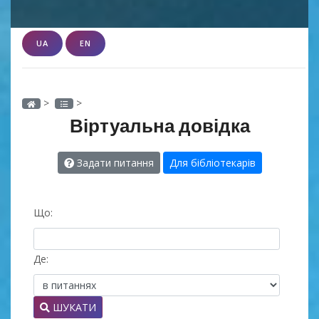
UA
EN
>
>
Віртуальна довідка
Задати питання
Для бібліотекарів
Що:
Де:
ШУКАТИ