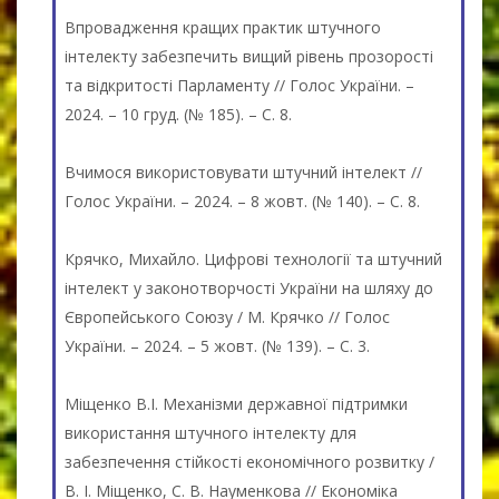
Впровадження кращих практик штучного
інтелекту забезпечить вищий рівень прозорості
та відкритості Парламенту // Голос України. –
2024. – 10 груд. (№ 185). – С. 8.
Вчимося використовувати штучний інтелект //
Голос України. – 2024. – 8 жовт. (№ 140). – С. 8.
Крячко, Михайло. Цифрові технології та штучний
інтелект у законотворчості України на шляху до
Європейського Союзу / М. Крячко // Голос
України. – 2024. – 5 жовт. (№ 139). – С. 3.
Міщенко В.І. Механізми державної підтримки
використання штучного інтелекту для
забезпечення стійкості економічного розвитку /
В. І. Міщенко, С. В. Науменкова // Економіка