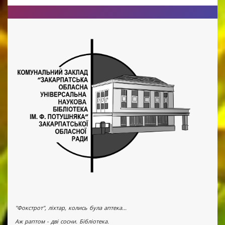
"Фокстрот", ліхтар, колись була аптека...
Аж раптом - дві сосни. Бібліотека.