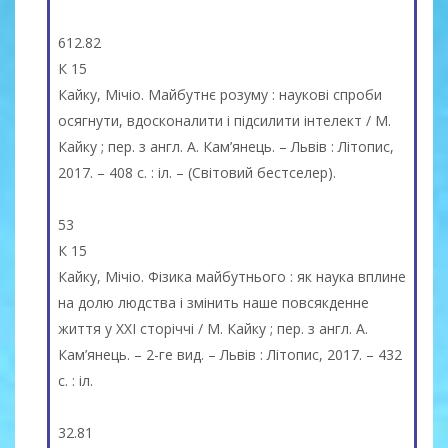
612.82
К 15
Кайку, Мічіо. Майбутнє розуму : наукові спроби
осягнути, вдосконалити і підсилити інтелект / М.
Кайку ; пер. з англ. А. Кам’янець. – Львiв : Літопис,
2017. – 408 с. : іл. – (Світовий бестселер).
53
К 15
Кайку, Мічіо. Фізика майбутнього : як наука вплине
на долю людства і змінить наше повсякденне
життя у ХХІ сторіччі / М. Кайку ; пер. з англ. А.
Кам’янець. – 2-ге вид. – Львiв : Літопис, 2017. – 432
с. : іл.
32.81