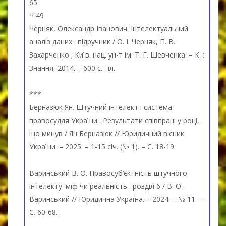
65
Ч 49
Черняк, Олександр Іванович. Інтелектуальний
аналіз даних : підручник / О. І. Черняк, П. В.
Захарченко ; Київ. нац. ун-т ім. Т. Г. Шевченка. – К. :
Знання, 2014. – 600 с. : іл.
***
Берназюк Ян. Штучний інтелект і система
правосуддя України : Результати співпраці у році,
що минув / Ян Берназюк // Юридичний вісник
України. – 2025. – 1-15 січ. (№ 1). – С. 18-19.
Варинський В. О. Правосуб‘єктність штучного
інтелекту: міф чи реальність : розділ 6 / В. О.
Варинський // Юридична Україна. – 2024. – № 11. –
С. 60-68.