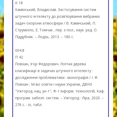
К 18
Камінський, Владислав. Застосування систем
штучного інтелекту до розв’язування вибраних
задач охорони атмосфери / В. Камінський, П.
Струмілло, Е. Томчак ; пер. з пол., наук. ред. О.
Піддубняк. – Лодзь, 2013. – 180 с.
004.8
П 42
Повхан, Ігор Федорович. Логічні дерева
класифікації в задачах штучного інтелекту :
дослідження проблематики : монографія / І. Ф.
Повхан ; М-во освіти і науки України, ДВНЗ
"Ужгород. нац. ун-т", Ф-т інформ. технологій, Каф.
програм. забезп. систем. – Ужгород : Ліра, 2020. –
276 с. : іл, табл.