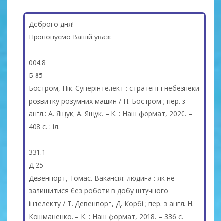
Доброго дня!
Пропонуємо Вашій увазі:
004.8
Б 85
Бостром, Нік. Суперінтелект : стратегії і небезпеки
розвитку розумних машин / Н. Бостром ; пер. з
англ.: А. Ящук, А. Ящук. – К. : Наш формат, 2020. –
408 с. : іл.
331.1
Д 25
Девенпорт, Томас. Вакансія: людина : як не
залишитися без роботи в добу штучного
інтелекту / Т. Девенпорт, Д. Корбі ; пер. з англ. Н.
Кошманенко. – К. : Наш формат, 2018. – 336 с.