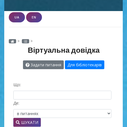
UA
EN
>
>
Віртуальна довідка
Задати питання
Для бібліотекарів
Що:
Де:
ШУКАТИ