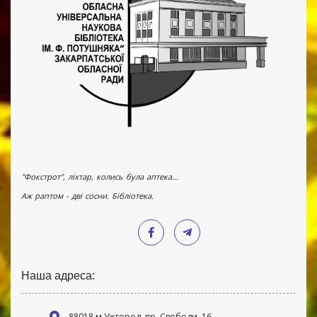
"Фокстрот", ліхтар, колись була аптека...
Аж раптом - дві сосни. Бібліотека.
Наша адреса:
88018 м Ужгород, пр. Свободи, 16