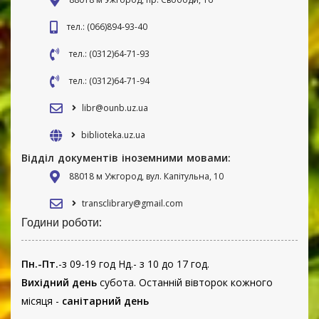
тел.: (066)894-93-40
тел.: (0312)64-71-93
тел.: (0312)64-71-94
libr@ounb.uz.ua
biblioteka.uz.ua
Відділ документів іноземними мовами:
88018 м Ужгород, вул. Капітульна, 10
transclibrary@gmail.com
Години роботи:
Пн.-Пт.
-з 09-19 год Нд.- з 10 до 17 год.
Вихідний день
субота. Останній вівторок кожного
місяця -
санітарний день