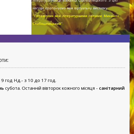
літературознавця Михайла Слабошпицького. З цієї
нагоди пропонуємо вам віртуальну виставку
"Перевізник між літературними світами: Михайло
Слабошпицький".
оти:
19 год Нд.- з 10 до 17 год.
нь
субота. Останній вівторок кожного місяця -
санітарний