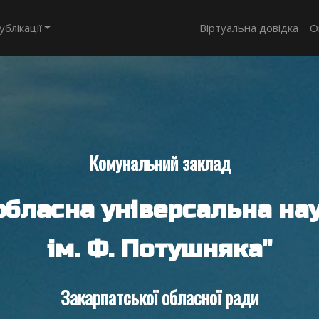
ублікації
Віртуальна довідка
О
Комунальний заклад
обласна універсальна нау
ім. Ф. Потушняка"
Закарпатської обласної ради