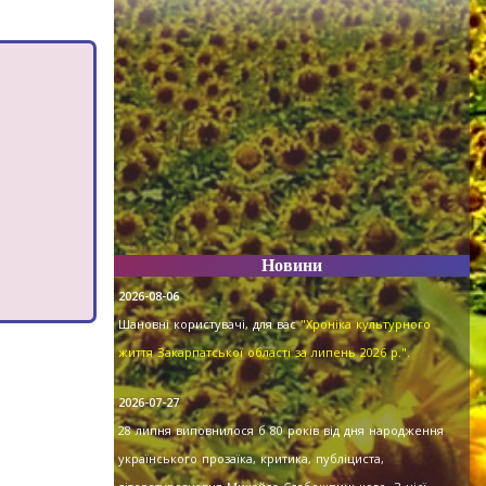
Новини
2026-08-06
Шановні користувачі, для вас
"Хроніка культурного
життя Закарпатської області за липень 2026 р."
.
2026-07-27
28 липня виповнилося б 80 років від дня народження
українського прозаїка, критика, публіциста,