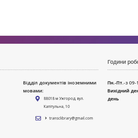
Години роб
Відділ документів іноземними
Пн.-Пт.
-з 09-
мовами:
Вихідний де
день
88018 м Ужгород, вул.
Капітульна, 10
transclibrary@gmail.com