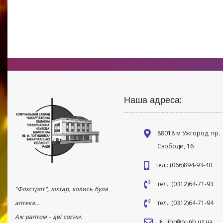
Наша адреса:
88018 м Ужгород, пр.
Свободи, 16
тел.: (066)894-93-40
тел.: (0312)64-71-93
"Фокстрот", ліхтар, колись була
аптека...
тел.: (0312)64-71-94
Аж раптом - дві сосни.
libr@ounb.uz.ua