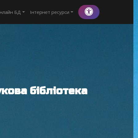
нлайн БД
Інтернет ресурси
кова бібліотека