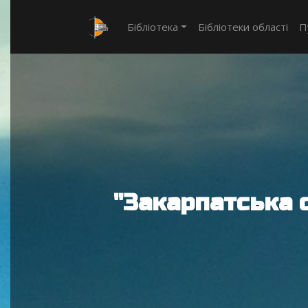
Бібліотека
Бібліотеки області
П
"Закарпатська 