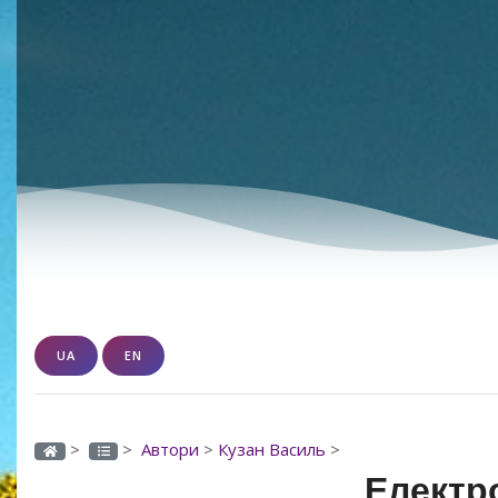
UA
EN
>
>
Автори
>
Кузан Василь
>
Електро