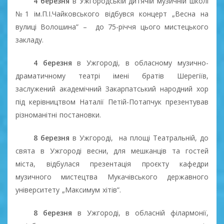
4 березня
в Ужгородській дитячій музичній школі
№1 ім.П.І.Чайковського відбувся концерт „Весна на
вулиці Волошина” –
до 75-річчя цього мистецького
закладу.
4 березня
в Ужгороді, в обласному музично-
драматичному театрі імені братів Шерегіїв,
заслужений академічний Закарпатський народний хор
під керівництвом Наталії Петій-Потапчук презентував
різноманітні постановки.
8
б
ерезня
в Ужгороді,
на площі Театральній, до
свята в Ужгороді весни, для мешканців та гостей
міста, відбулася презентація проєкту кафедри
музичного мистецтва Мукачівського державного
університету „Максимум хітів”.
8 березня
в Ужгороді, в обласній філармонії,