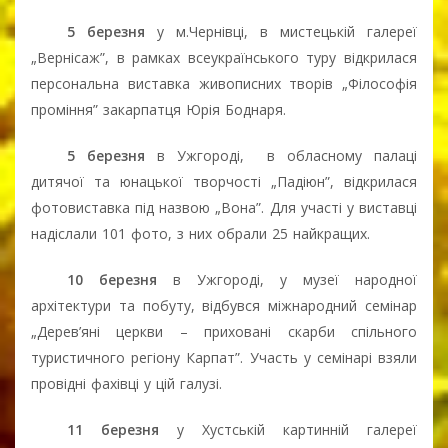
5 березня
у м.Чернівці, в мистецькій галереї
„Вернісаж”, в рамках всеукраїнського туру відкрилася
персональна виставка живописних творів „Філософія
проміння” закарпатця Юрія Боднаря.
5 березня
в Ужгороді,
в обласному палаці
дитячої та юнацької творчості „Падіюн”, відкрилася
фотовиставка під назвою „Вона”. Для участі у виставці
надіслали 101 фото, з них обрали 25 найкращих.
10 березня
в Ужгороді, у музеї народної
архітектури та побуту, відбувся міжнародний семінар
„Дерев’яні церкви – приховані скарби спільного
туристичного регіону Карпат”. Участь у семінарі взяли
провідні фахівці у цій галузі.
11 березня
у Хустській картинній галереї