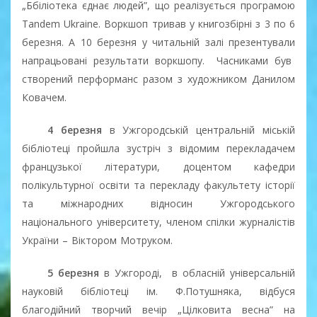
„Ббіліотека єднає людей”, що реалізується програмою
Tandem Ukraine. Воркшоп тривав у книгозбірні з 3 по 6
березня. А 10 березня у читальній залі презентували
напрацьовані результати воркшопу.
Часниками був
створений перформанс разом з художником Данилом
Ковачем.
4 березня
в Ужгородській центральній міській
бібліотеці пройшла зустріч з відомим перекладачем
французької літератури, доцентом кафедри
полікультурної освіти та перекладу факультету історії
та міжнародних відносин Ужгородського
національного університету, членом спілки журналістів
України – Віктором Мотруком.
5 березня
в Ужгороді,
в обласній універсальній
науковій бібліотеці ім. Ф.Потушняка, відбуся
благодійний творчий вечір „Цілковита весна” на