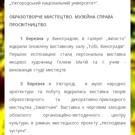
„Ужгородський національний університет”.
ОБРАЗОТВОРЧЕ МИСТЕЦТВО. МУЗЕЙНА СПРАВА
ПРОСВІТНИЦТВО
1 березня
у Виноградові, в галереї „Імпасто”
відкрили оновлену виставкову залу „Тобі, Виноградів”.
Першою експозицією стала персональна виставка
місцевої художниці Гелени Матій та її учнів -
вихованців студії мистецтв.
3 березня
в Ужгороді,
в музеї народної
архітектури та побуту відкрилась виставка творів
образотворчого та декоративно-прикладного
мистецтва „Заквітчані
”
. Виставка є черговим заходом
обласного організаційно-методичного центру
культури, в рамках мистецького проекту „Несподівані
зустрічі”.