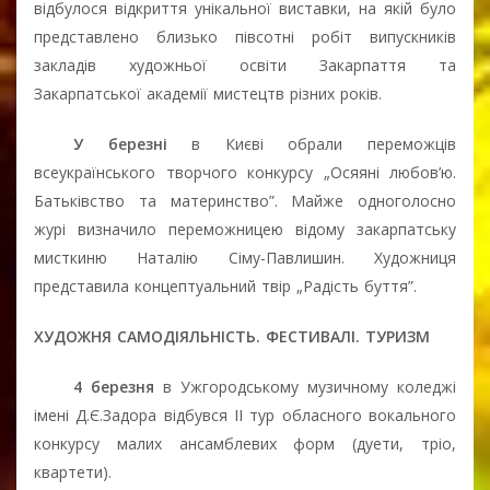
відбулося відкриття унікальної виставки, на якій було
представлено близько півсотні робіт випускників
закладів художньої освіти Закарпаття та
Закарпатської академії мистецтв різних років.
У березні
в Києві обрали переможців
всеукраїнського творчого конкурсу „Осяяні любов’ю.
Батьківство та материнство”. Майже одноголосно
журі визначило переможницею відому закарпатську
мисткиню Наталію Сіму-Павлишин. Художниця
представила концептуальний твір „Радість буття”.
ХУДОЖНЯ САМОДІЯЛЬНІСТЬ. ФЕСТИВАЛІ. ТУРИЗМ
4 березня
в Ужгородському музичному коледжі
імені Д.Є.Задора відбувся ІІ тур обласного вокального
конкурсу малих ансамблевих форм (дуети, тріо,
квартети).