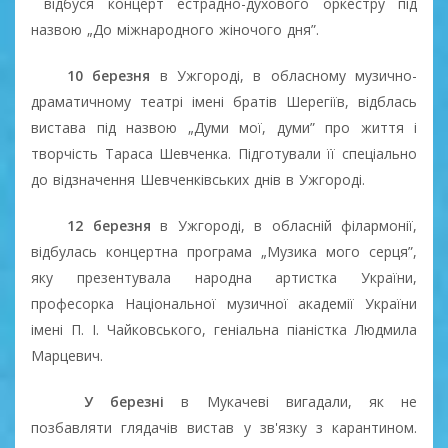
відбуся концерт естрадно-духового оркестру під
назвою „До міжнародного жіночого дня”.
10 березня
в Ужгороді, в обласному музично-
драматичному театрі імені братів Шерегіїв, відблась
вистава під назвою „Думи мої, думи” про життя і
творчість Тараса Шевченка. Підготували її спеціально
до відзначення Шевченківських днів в Ужгороді.
12 березня
в Ужгороді, в обласній філармонії,
відбулась концертна програма „Музика мого серця”,
яку презентувала народна артистка України,
професорка Національної музичної академії України
імені П. І. Чайковського, геніальна піаністка Людмила
Марцевич.
У березні
в Мукачеві вигадали, як не
позбавляти глядачів вистав у зв'язку з карантином.