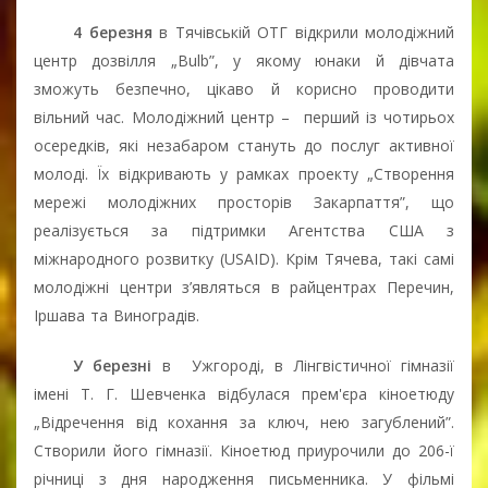
4 березня
в Тячівській ОТГ відкрили молодіжний
центр дозвілля „Bulb”, у якому юнаки й дівчата
зможуть безпечно, цікаво й корисно проводити
вільний час. Молодіжний центр –
перший із чотирьох
осередків, які незабаром стануть до послуг активної
молоді. Їх відкривають у рамках проекту „Створення
мережі молодіжних просторів Закарпаття”, що
реалізується за підтримки Агентства США з
міжнародного розвитку (USAID). Крім Тячева, такі самі
молодіжні центри з’являться в райцентрах Перечин,
Іршава та Виноградів.
У березні
в
Ужгороді, в Лінгвістичної гімназії
імені Т. Г. Шевченка відбулася прем'єра кіноетюду
„Відречення від кохання за ключ, нею загублений”.
Створили його гімназії. Кіноетюд приурочили до 206-ї
річниці з дня народження письменника. У фільмі