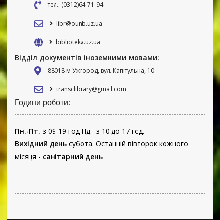
тел.: (0312)64-71-94
libr@ounb.uz.ua
biblioteka.uz.ua
Відділ документів іноземними мовами:
88018 м Ужгород, вул. Капітульна, 10
transclibrary@gmail.com
Години роботи:
Пн.-Пт.
-з 09-19 год Нд.- з 10 до 17 год.
Вихідний день
субота. Останній вівторок кожного
місяця -
санітарний день