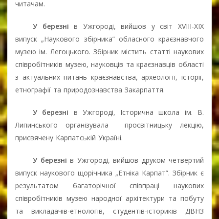
читачам.
У березні
в Ужгороді, вийшов у світ XVIII-XIX
випуск „Наукового збірника” обласного краєзнавчого
музею ім. Легоцького. Збірник містить статті наукових
співробітників музею, науковців та краєзнавців області
з актуальних питань краєзнавства, археології, історії,
етнографії та природознавства Закарпаття.
У березні
в Ужгороді, Історична школа ім. В.
Липинського організувала
просвітницьку лекцію,
присвячену Карпатській Україні.
У березні
в Ужгороді, вийшов друком четвертий
випуск наукового щорічника „Етніка Карпат”. Збірник є
результатом багаторічної співпраці наукових
співробітників музею народної архітектури та побуту
та викладачів-етнологів, студентів-істориків ДВНЗ