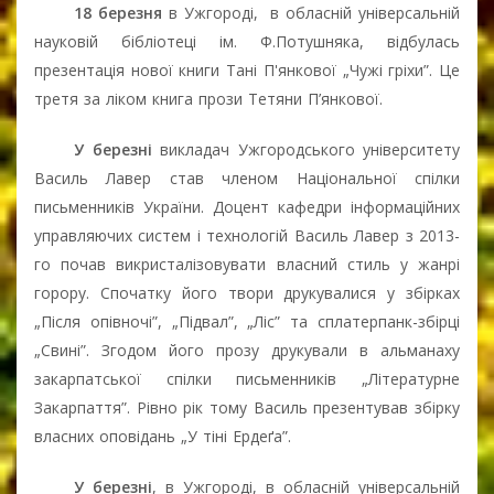
18 березня
в Ужгороді,
в обласній універсальній
науковій бібліотеці ім. Ф.Потушняка, відбулась
презентація нової книги Тані П'янкової „Чужі гріхи”. Це
третя за ліком книга прози Тетяни П’янкової.
У березні
викладач Ужгородського університету
Василь Лавер став членом Національної спілки
письменників України. Доцент кафедри інформаційних
управляючих систем і технологій Василь Лавер з 2013-
го почав викристалізовувати власний стиль у жанрі
горору. Спочатку його твори друкувалися у збірках
„Після опівночі”, „Підвал”, „Ліс” та сплатерпанк-збірці
„Свині”. Згодом його прозу друкували в альманаху
закарпатської спілки письменників „Літературне
Закарпаття”. Рівно рік тому Василь презентував збірку
власних оповідань „У тіні Ердеґа”.
У березні
,
в Ужгороді,
в обласній універсальній