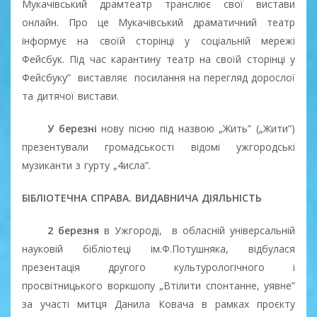
Мукачівський драмтеатр транслює свої вистави
онлайн. Про це Мукачівський драматичний театр
інформує на своїй сторінці у соціальній мережі
Фейсбук. Під час карантину театр на своїй сторінці у
Фейсбуку”
виставляє
посилання на перегляд дорослої
та дитячої вистави.
У
березні
нову пісню під назвою „Жить” („Жити”)
презентували громадськості відомі ужгородські
музиканти з гурту „4исла”.
БІБЛІОТЕЧНА СПРАВА. ВИДАВНИЧА ДІЯЛЬНІСТЬ
2 березня
в Ужгороді,
в обласній універсальній
науковій бібліотеці ім.Ф.Потушняка, відбулася
презентація другого культурологічного і
просвітницького воркшопу „Втілити спонтанне, уявне”
за участі митця Данила Ковача в рамках проєкту