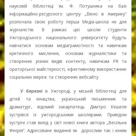
науковій бібліотеці ім. Ф. Потушняка на базі
інформаційно-ресурсного центру „Вікно в Америку”
розпочала свою роботу перша Медіа-школа не для
журналістів. В рамках цієї школи студенти
Ужгородського національного університету будуть
навчатися основам медіаграмотності та навичкам
критичного мислення, основам журналістики та
створенню різних видів контенту, навичкам PR та
ораторської майстерності, ефективному використанню
соціальних мереж та створенню вебсайту.
У березні
в Ужгороді, у міській бібліотеці для
дітей та юнацтва, український письменник та
драматург, відомий закарпатець Дмитро Кешеля
зустрівся із ужгородськими школярами. Привідом
зустрічі став вихід у світ нової книги автора „Весільна
Феєрія”. Адресоване видання як
дорослим так і юним