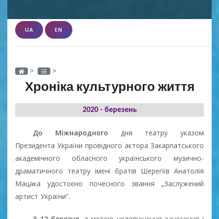
UA
EN
>
>
Хроніка культурного життя
2020 - березень
До Міжнародного
дня театру указом
Президента України провідного актора Закарпатського
академічного обласного українського музично-
драматичного театру імені братів Шерегіїв Анатолія
Мацака удостоєно почесного звання „Заслужений
артист України”.
З 12 березня
, з метою недопущення занесення і