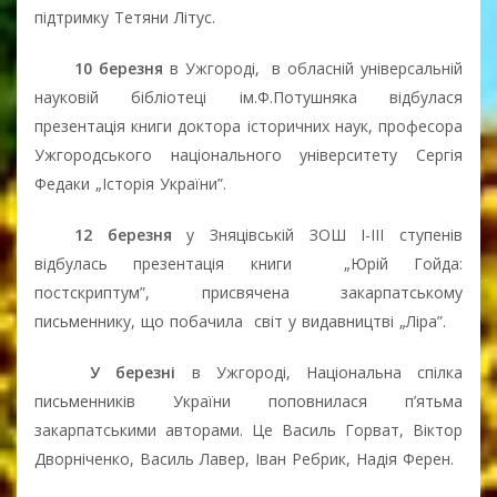
підтримку Тетяни Літус.
10 березня
в Ужгороді,
в обласній універсальній
науковій бібліотеці ім.Ф.Потушняка відбулася
презентація книги доктора історичних наук, професора
Ужгородського національного університету Сергія
Федаки „Історія України”.
12 березня
у Зняцівській ЗОШ I-III ступенів
відбулась презентація книги
„Юрій Гойда:
постскриптум”, присвячена закарпатському
письменнику, що побачила
світ у видавництві „Ліра”.
У березні
в Ужгороді, Національна спілка
письменників України поповнилася п’ятьма
закарпатськими авторами. Це Василь Горват, Віктор
Дворніченко, Василь Лавер, Іван Ребрик, Надія Ферен.