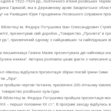
Поділлі в 1922–1924 рр., політичного в’язня російських тюрем
 Ірина Гармасій, яка в Державному архіві Закарпатської област
Луг на Рахівщині Юрія Городянина-Лісовського (справжнє прі
й бібліотеці ім. Федора Потушняка Іван Олександрович Стряп
УжНУ, презентував свій доробок „Товариство „Просвіта” в гр
рр.”, присвячений одному з найцікавіших та найплідніших ві
ча письменниця Галина Малик презентувала дві найновіші кн
абусина книжка”. Авторка розповіла цікаві факти з написання ц
ент-Міклош відбулася презентація збірки поезій Ірини Сими
ві „Ліра”.
теки пройшли чергові Читання, присвячені 200-літньому ювіле
 товариство російської культури.
ій бібліотеці ім. Федора Потушняка пройшла презентація мон
ІХ – першої половини ХХ ст.”. В програмі заходу відбулась в
озвучали мелодії Закарпаття у виконанні троїстих музик Уж