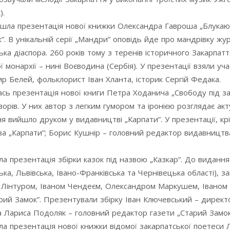
).
ойшла презентація нової книжки Олександра Гавроша „Блукаю
 В унікальній серії „Мандри” оповідь йде про мандрівку жур
ка діаспора. 260 років тому з теренів історичного Закарпатт
монархії – нині Воєводина (Сербія). У презентації взяли уча
 Белей, фольклорист Іван Хланта, історик Сергій Федака.
ась презентація нової книги Петра Ходанича „Свободу під за
рів. У них автор з легким гумором та іронією розглядає акт
я вийшло друком у видавництві „Карпати”. У презентації, кр
ва „Карпати”; Борис Кушнір – головний редактор видавництв
ла презентація збірки казок під назвою „Казкар”. До виданн
ка, Львівська, Івано-Франківська та Чернівецька області), за
Лінтуром, Іваном Чендеєм, Олександром Маркушем, Іваном
арий Замок”. Презентували збірку Іван Ключевський – директ
а Лариса Подоляк – головний редактор газети „Старий Замок
ла презентація нової книжки відомої закарпатської поетеси