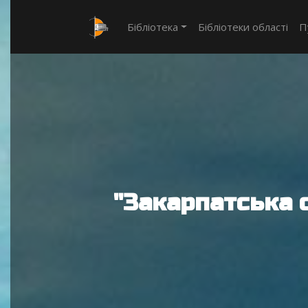
Бібліотека
Бібліотеки області
П
"Закарпатська 