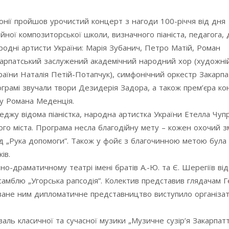
монії пройшов урочистий концерт з нагоди 100-річчя від дня
йної композиторської школи, визначного піаніста, педагога,
родні артисти України: Марія Зубанич, Петро Матій, Роман
рпатський заслужений академічний народний хор (художній 
аїни Наталія Петій-Потапчук), симфонічний оркестр Закарпа
рограмі звучали твори Дезидерія Задора, а також прем’єра к
ру Романа Меденція.
еджу відома піаністка, народна артистка України Етелла Чуп
го міста. Програма несла благодійну мету – кожен охочий з
д „Рука допомоги”. Також у фойє з благочинною метою була
ів.
о-драматичному театрі імені братів А.-Ю. та Є. Шерегіїв ві
амблю „Угорська рапсодія”. Колектив представив глядачам 
ване ним дипломатичне представництво виступило організа
аль класичної та сучасної музики „Музичне сузір’я Закарпатт