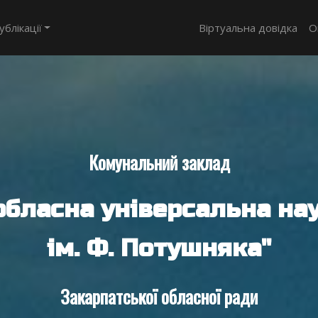
ублікації
Віртуальна довідка
О
Комунальний заклад
обласна універсальна нау
ім. Ф. Потушняка"
Закарпатської обласної ради