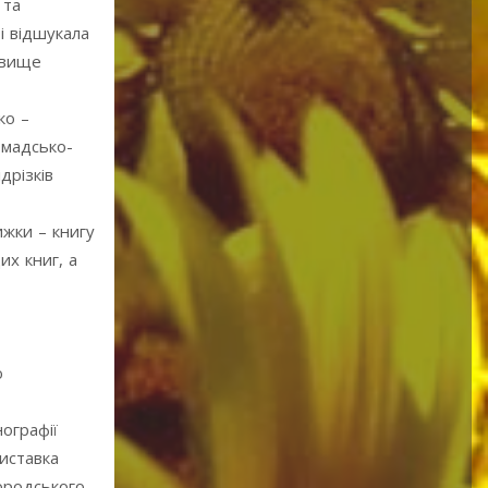
 та
і відшукала
звище
ко –
омадсько-
дрізків
ижки – книгу
их книг, а
ю
ографії
иставка
городського