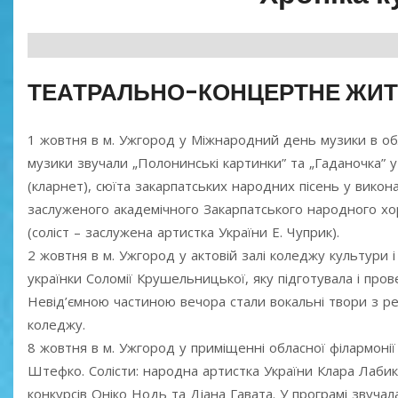
ТЕАТРАЛЬНО-КОНЦЕРТНЕ ЖИ
1 жовтня в м. Ужгород у Міжнародний день музики в обл
музики звучали „Полонинські картинки” та „Гаданочка” у
(кларнет), сюїта закарпатських народних пісень у викон
заслуженого академічного Закарпатського народного хор
(соліст – заслужена артистка України Е. Чуприк).
2 жовтня в м. Ужгород у актовій залі коледжу культури 
українки Соломії Крушельницької, яку підготувала і п
Невід’ємною частиною вечора стали вокальні твори з ре
коледжу.
8 жовтня в м. Ужгород у приміщенні обласної філармонії
Штефко. Солісти: народна артистка України Клара Лабик
конкурсів Оніко Нодь та Діана Гавата. У програмі звучал