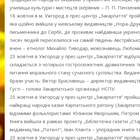
училища культури і мистецтв (керівник – П. П. Пензеник
18 жовтня в м. Ужгород в прес-центрі „Закарпаття” пр
яка щойно вийшла у київському видавництві „Нора-Друк”.
письменника до Сербії, де проживає найдавніша українсь
тисяч людей переселилося на самий південь Австрійської 
вчені – етнолог Михайло Тиводар, мовознавець Любомир
23 жовтня в Ужгороді у прес-центрі „Закарпаття” відбул
складається з чотирьох гостросюжетних драматичних тво
питання морального стану сучасного суспільства. Виданн
брали участь: Віктор Браславець – директор видавницт
Густі – голова Закарпатської організації НСПУ.
23 жовтня в Ужгороді у прес-центрі „Закарпаття” пройш
найкращі народні казки Карпатського регіону (Закарпатсь
відомими фольклористами: Юліаном Яворським, Петром 
Книга вийшла в рамках проекту „Бібліотечка газети „Ст
видавництва „Патент”, Іван Хланта – упорядник книги т
23 жовтня в Ужгороді у прес-центрі „Закарпаття” пройш