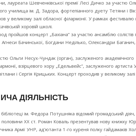
и, лауреата Шевченківської премії Лесі Дичко за участю Ол
го училища ім. Д. Задора, фортепіанного дуету Тетяни і Ві
в у великому залі обласної філармонії. У рамках фестивалю 
чівській хоровій школі.
ород пройшов концерт „Бахіана” за участю ансамблю солістів 
а, Агнеси Бачинської, Богдани Неділько, Олександри Баганич
астю Ольги Несух-Чундак (орган), заслуженого академічного
армонії, взірцевого хору „Едельвейс”, заслуженого артиста 
тлани і Сергія Крицьких. Концерт проходив у великому залі
НИЧА ДІЯЛЬНІСТЬ
й бібліотеці ім. Федора Потушняка відомий громадський діяч,
ї половини ХХ ст. Роман Коваль презентував нову книжку Юрі
учника Армії УНР, ад’ютанта 1-го куреня полку гайдамаків Х