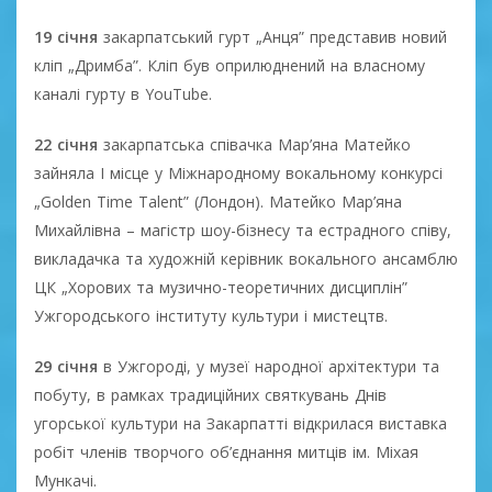
19 січня
закарпатський гурт „Анця” представив новий
кліп „Дримба”. Кліп був оприлюднений на власному
каналі гурту в YouTube.
22 січня
закарпатська співачка Мар’яна Матейко
зайняла I місце у Міжнародному вокальному конкурсі
„Golden Time Talent” (Лондон). Матейко Мар’яна
Михайлівна – магістр шоу-бізнесу та естрадного співу,
викладачка та художній керівник вокального ансамблю
ЦК „Хорових та музично-теоретичних дисциплін”
Ужгородського інституту культури і мистецтв.
29 січня
в Ужгороді, у музеї народної архітектури та
побуту, в рамках традиційних святкувань Днів
угорської культури на Закарпатті відкрилася виставка
робіт членів творчого об’єднання митців ім. Міхая
Мункачі.