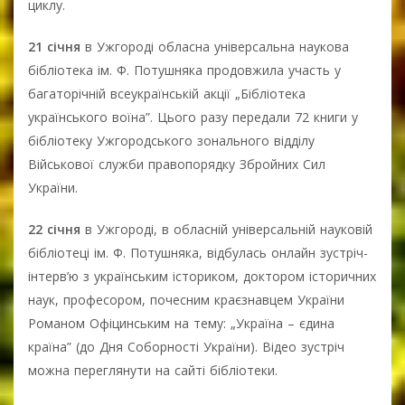
циклу.
21 січня
в Ужгороді обласна універсальна наукова
бібліотека ім. Ф. Потушняка продовжила участь у
багаторічній всеукраїнській акції „Бібліотека
українського воїна”. Цього разу передали 72 книги у
бібліотеку Ужгородського зонального відділу
Військової служби правопорядку Збройних Сил
України.
22 січня
в Ужгороді, в обласній універсальній науковій
бібліотеці ім. Ф. Потушняка, відбулась онлайн зустріч-
інтерв’ю з українським істориком, доктором історичних
наук, професором, почесним краєзнавцем України
Романом Офіцинським на тему: „Україна – єдина
країна” (до Дня Соборності України). Відео зустріч
можна переглянути на сайті бібліотеки.