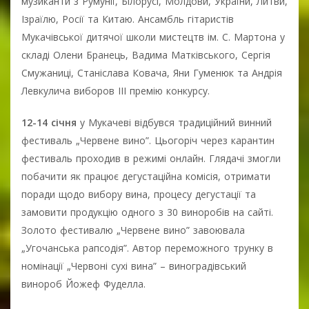
музиканти з Румунії, Білорусі, Молдови, України, Литви,
Ізраїлю, Росії та Китаю. Ансамбль гітаристів
Мукачівської дитячої школи мистецтв ім. С. Мартона у
складі Олени Бранець, Вадима Матківського, Сергія
Смужаниці, Станіслава Ковача, Яни Гуменюк та Андрія
Левкулича виборов ІІІ премію конкурсу.
12-14 січня
у Мукачеві відбувся традиційний винний
фестиваль „Червене вино”. Цьогоріч через карантин
фестиваль проходив в режимі онлайн. Глядачі змогли
побачити як працює дегустаційна комісія, отримати
поради щодо вибору вина, процесу дегустації та
замовити продукцію одного з 30 виноробів на сайті.
Золото фестивалю „Червене вино” завоювала
„Угочанська рапсодія”. Автор переможного трунку в
номінації „Червоні сухі вина” – виноградівський
винороб Йожеф Фуделла.