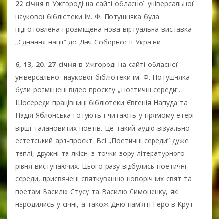
22 січня
в Ужгороді на сайті обласної універсальної
наукової бібліотеки ім. Ф. Потушняка була
підготовлена і розміщена нова віртуальна виставка
„Єднання нації” до Дня Соборності України.
6, 13, 20, 27 січня
в Ужгороді на сайті обласної
універсальної наукової бібліотеки ім. Ф. Потушняка
були розміщені відео проєкту „Поетичні середи”.
Щосереди працівниці бібліотеки Євгенія Напуда та
Надія Яблонська готують і читають у прямому етері
вірші талановитих поетів. Це такий аудіо-візуально-
естетський арт-проєкт. Всі „Поетичні середи” дуже
теплі, дружні та якісні з точки зору літературного
рівня виступаючих. Цього разу відбулись поетичні
середи, присвячені святкуванню новорічних свят та
поетам Василю Стусу та Василю Симоненку, які
народились у січні, а також Дню пам’яті Героїв Крут.