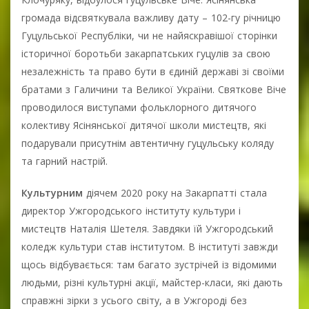
громада відсвяткувала важливу дату – 102-гу річницю
Гуцульської Республіки, чи не найяскравішої сторінки
історичної боротьби закарпатських гуцулів за свою
незалежність та право бути в єдиній державі зі своїми
братами з Галичини та Великої України. Святкове Віче
проводилося виступами фольклорного дитячого
колективу Ясінянської дитячої школи мистецтв, які
подарували присутнім автентичну гуцульську коляду
та гарний настрій.
Культурним
діячем 2020 року на Закарпатті стала
директор Ужгородського інституту культури і
мистецтв Наталія Шетеля. Завдяки їй Ужгородський
коледж культури став інститутом. В інституті завжди
щось відбувається: там багато зустрічей із відомими
людьми, різні культурні акції, майстер-класи, які дають
справжні зірки з усього світу, а в Ужгороді без