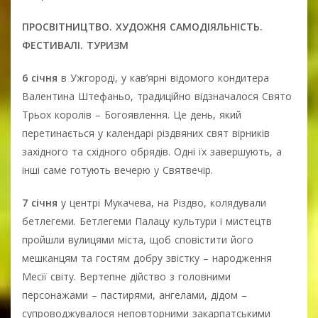
ПРОСВІТНИЦТВО. ХУДОЖНЯ САМОДІЯЛЬНІСТЬ.
ФЕСТИВАЛІ. ТУРИЗМ
6 січня
в Ужгороді, у кав’ярні відомого кондитера
Валентина Штефаньо, традиційно відзначалося Свято
Трьох королів – Богоявлення. Це день, який
перетинається у календарі різдвяних свят вірників
західного та східного обрядів. Одні їх завершують, а
інші саме готують вечерю у Святвечір.
7 січня
у центрі Мукачева, на Різдво, колядували
бетлегеми. Бетлегеми Палацу культури і мистецтв
пройшли вулицями міста, щоб сповістити його
мешканцям та гостям добру звістку – народження
Месії світу. Вертепне дійство з головними
персонажами – пастирями, ангелами, дідом –
супроводжувалося неповторними закарпатськими