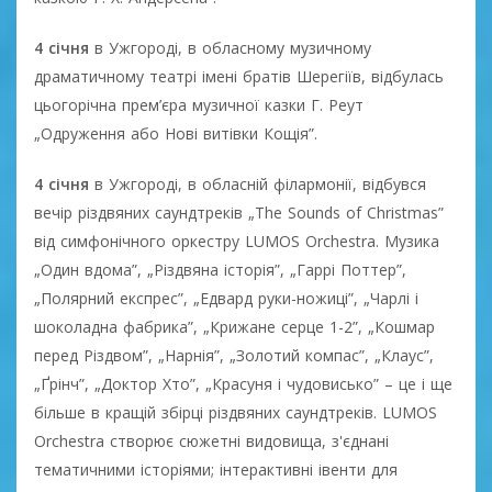
4 січня
в Ужгороді, в обласному музичному
драматичному театрі імені братів Шерегіїв, відбулась
цьогорічна прем’єра музичної казки Г. Реут
„Одруження або Нові витівки Кощія”.
4 січня
в Ужгороді, в обласній філармонії, відбувся
вечір різдвяних саундтреків „The Sounds of Christmas”
від симфонічного оркестру LUMOS Orchestra. Музика
„Один вдома”, „Різдвяна історія”, „Гаррі Поттер”,
„Полярний експрес”, „Едвард руки-ножиці”, „Чарлі і
шоколадна фабрика”, „Крижане серце 1-2”, „Кошмар
перед Різдвом”, „Нарнія”, „Золотий компас”, „Клаус”,
„Ґрінч”, „Доктор Хто”, „Красуня і чудовисько” – це і ще
більше в кращій збірці різдвяних саундтреків. LUMOS
Orchestra створює сюжетні видовища, з'єднані
тематичними історіями; інтерактивні івенти для