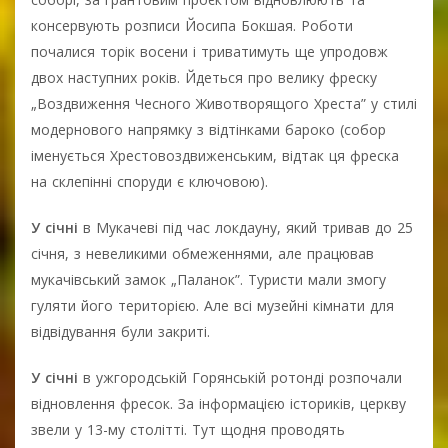
консервують розписи Йосипа Бокшая. Роботи
почалися торік восени і триватимуть ще упродовж
двох наступних років. Йдеться про велику фреску
„Воздвиження Чесного Животворящого Хреста” у стилі
модернового напрямку з відтінками бароко (собор
іменується Хрестовоздвиженським, відтак ця фреска
на склепінні споруди є ключовою).
У січні
в Мукачеві під час локдауну, який тривав до 25
січня, з невеликими обмеженнями, але працював
мукачівський замок „Паланок”. Туристи мали змогу
гуляти його територією. Але всі музейні кімнати для
відвідування були закриті.
У січні
в ужгородській Горянській ротонді розпочали
відновлення фресок. За інформацією істориків, церкву
звели у 13-му столітті. Тут щодня проводять