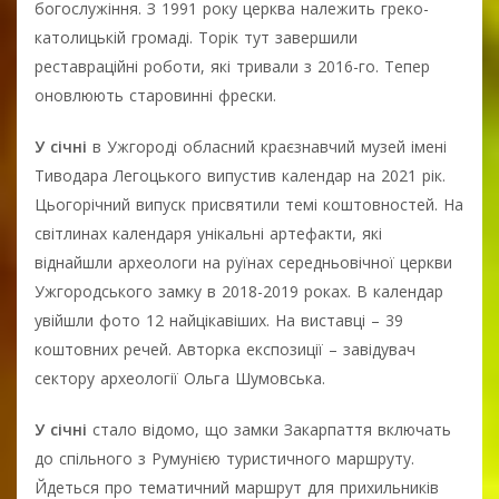
богослужіння. З 1991 року церква належить греко-
католицькій громаді. Торік тут завершили
реставраційні роботи, які тривали з 2016-го. Тепер
оновлюють старовинні фрески.
У січні
в Ужгороді обласний краєзнавчий музей імені
Тиводара Легоцького випустив календар на 2021 рік.
Цьогорічний випуск присвятили темі коштовностей. На
світлинах календаря унікальні артефакти, які
віднайшли археологи на руїнах середньовічної церкви
Ужгородського замку в 2018-2019 роках. В календар
увійшли фото 12 найцікавіших. На виставці – 39
коштовних речей. Авторка експозиції – завідувач
сектору археології Ольга Шумовська.
У січні
стало відомо, що замки Закарпаття включать
до спільного з Румунією туристичного маршруту.
Йдеться про тематичний маршрут для прихильників