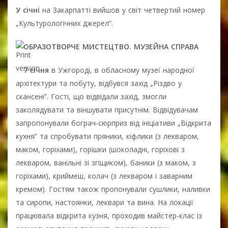
У січні
на Закарпатті вийшов у світ четвертий номер
„Культурологічних джерел”.
ОБРАЗОТВОРЧЕ МИСТЕЦТВО. МУЗЕЙНА СПРАВА
7 січня
в Ужгороді, в обласному музеї народної
архітектури та побуту, відбувся захід „Різдво у
скансені”. Гості, що відвідали захід, змогли
заколядувати та віншувати присутнім. Відвідувачам
запропонували бограч-сюрприз від ініціативи „Відкрита
кухня” та спробувати пряники, кіфлики (з лекваром,
маком, горіхами), горішки (шоколадні, горіхові з
лекваром, ванільні зі згіщиком), баники (з маком, з
горіхами), криймеш, колач (з лекваром і заварним
кремом). Гостям також пропонували сушлики, наливки
та сиропи, настоянки, леквари та вина. На локації
працювала відкрита кузня, проходив майстер-клас із