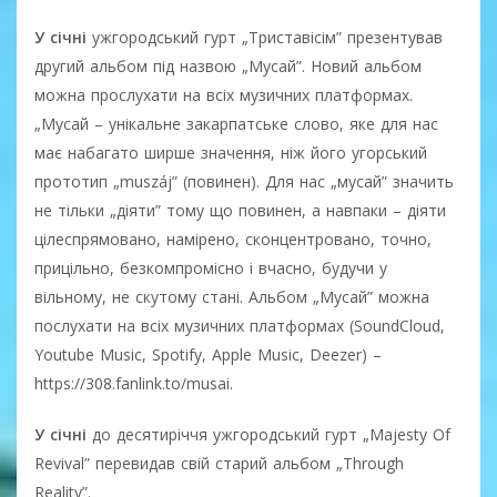
У січні
ужгородський гурт „Триставісім” презентував
другий альбом під назвою „Мусай”. Новий альбом
можна прослухати на всіх музичних платформах.
„Мусай – унікальне закарпатське слово, яке для нас
має набагато ширше значення, ніж його угорський
прототип „muszáj” (повинен). Для нас „мусай” значить
не тільки „діяти” тому що повинен, а навпаки – діяти
цілеспрямовано, намірено, сконцентровано, точно,
прицільно, безкомпромісно і вчасно, будучи у
вільному, не скутому стані. Альбом „Мусай” можна
послухати на всіх музичних платформах (SoundCloud,
Youtube Music, Spotify, Apple Music, Deezer) –
https://308.fanlink.to/musai.
У січні
до десятиріччя ужгородський гурт „Majesty Of
Revival” перевидав свій старий альбом „Through
Reality”.