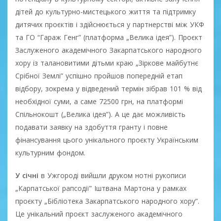
дітей до культурно-мистецького життя та підтримку
дитячих проєктів і здійснюється у партнерстві між УКФ
та ГО “Гараж Генг” (платформа „Велика ідея”). Проєкт
Заслуженого академічного Закарпатського народного
хору із талановитими дітьми краю „Зіркове майбутнє
Срібної Землі” успішно пройшов попередній етап
відбору, зокрема у відведений термін зібрав 101 % від
необхідної суми, а саме 72500 грн, на платформі
Спільнокошт („Велика ідея”). А це дає можливість
подавати заявку на здобуття гранту і повне
фінансування цього унікального проєкту Українським
культурним фондом.
У січні
в Ужгороді вийшли друком нотні рукописи
„Карпатської рапсодії” Іштвана Мартона у рамках
проєкту „Бібліотека Закарпатського народного хору”.
Це унікальний проєкт заслуженого академічного