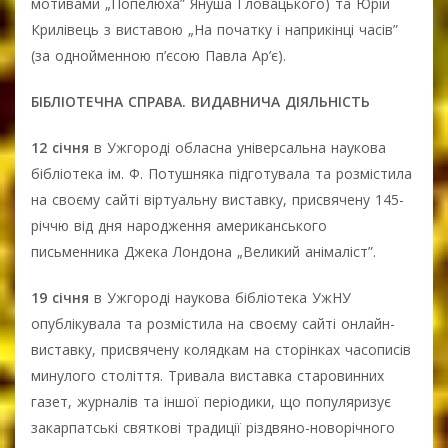
мотивами „Попелюха” Януша Гловацького) та Юрій
Крилівець з виставою „На початку і наприкінці часів”
(за однойменною п’єсою Павла Ар’є).
БІБЛІОТЕЧНА СПРАВА. ВИДАВНИЧА ДІЯЛЬНІСТЬ
12 січня
в Ужгороді обласна універсальна наукова
бібліотека ім. Ф. Потушняка підготувала та розмістила
на своєму сайті віртуальну виставку, присвячену 145-
річчю від дня народження американського
письменника Джека Лондона „Великий анімаліст”.
19 січня
в Ужгороді наукова бібліотека УжНУ
опублікувала та розмістила на своєму сайті онлайн-
виставку, присвячену колядкам на сторінках часописів
минулого століття. Тривала виставка старовинних
газет, журналів та іншої періодики, що популяризує
закарпатські святкові традиції різдвяно-новорічного