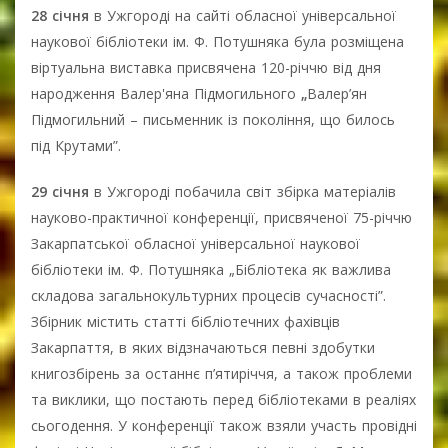
28 січня
в Ужгороді на сайті обласної універсальної
наукової бібліотеки ім. Ф. Потушняка була розміщена
віртуальна виставка присвячена 120-річчю від дня
народження Валер'яна Підмогильного
„
Валер’ян
Підмогильний – письменник із покоління, що билось
під Крутами”.
29 січня
в Ужгороді побачила світ збірка матеріалів
науково-практичної конференції, присвяченої 75-річчю
Закарпатської обласної універсальної наукової
бібліотеки ім. Ф. Потушняка „Бібліотека як важлива
складова загальнокультурних процесів сучасності”.
Збірник містить статті бібліотечних фахівців
Закарпаття, в яких відзначаються певні здобутки
книгозбірень за останнє п’ятиріччя, а також проблеми
та виклики, що постають перед бібліотеками в реаліях
сьогодення. У конференції також взяли участь провідні