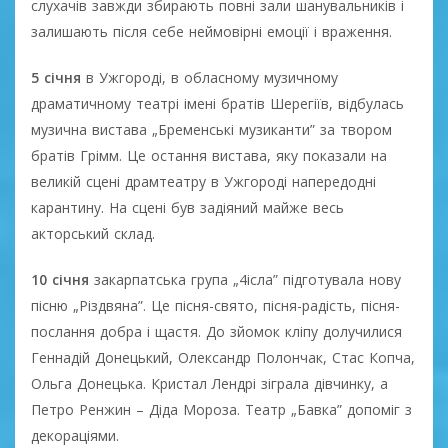
слухачів завжди збирають повні зали шанувальників і
залишають після себе неймовірні емоції і враження.
5 січня
в Ужгороді, в обласному музичному
драматичному театрі імені братів Шерегіїв, відбулась
музична вистава „Бременські музиканти” за твором
братів Грімм. Це остання вистава, яку показали на
великій сцені драмтеатру в Ужгороді напередодні
карантину. На сцені був задіяний майже весь
акторський склад.
10 січня
закарпатська група „4ісла” підготувала нову
пісню „Різдвяна”. Це пісня-свято, пісня-радість, пісня-
послання добра і щастя. До зйомок кліпу долучилися
Геннадій Донецький, Олександр Полончак, Стас Копча,
Ольга Донецька. Кристал Лендрі зіграла дівчинку, а
Петро Ренжин – Діда Мороза. Театр „Бавка” допоміг з
декораціями.