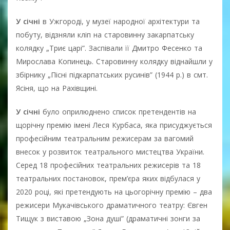
У січні
в Ужгороді, у музеї народної архітектури та
побуту, відзняли кліп на старовинну закарпатську
колядку „Триє царі”. Заспівали її Дмитро Фесенко та
Мирослава Копинець. Старовинну колядку віднайшли у
збірнику „Пісні підкарпатських русинів” (1944 р.) в смт.
Ясіня, що на Рахівщині.
У січні
було оприлюднено список претендентів на
щорічну премію імені Леся Курбаса, яка присуджується
професійним театральним режисерам за вагомий
внесок у розвиток театрального мистецтва України.
Серед 18 професійних театральних режисерів та 18
театральних постановок, прем’єра яких відбулася у
2020 році, які претендують на цьогорічну премію – два
режисери Мукачівського драматичного театру: Євген
Тищук з виставою „Зона душі” (драматичні зонги за