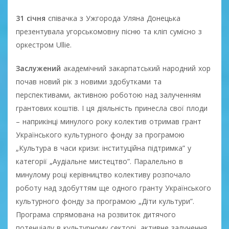
31 січня
співачка з Ужгорода Уляна Донецька
презентувала угорськомовну пісню та кліп сумісно з
оркестром Ullie.
Заслужений
академічний закарпатський народний хор
почав новий рік з новими здобутками та
перспективами, активною роботою над залученням
грантових коштів. І ця діяльність принесла свої плоди
– наприкінці минулого року колектив отримав грант
Українського культурного фонду за програмою
„Культура в часи кризи: інституційна підтримка” у
категорії „Аудіальне мистецтво”. Паралельно в
минулому році керівництво колективу розпочало
роботу над здобуттям ще одного гранту Українського
культурного фонду за програмою „Діти культури”.
Програма спрямована на розвиток дитячого
потенціалу в культурному секторі, активне залучення