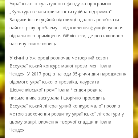
Українського культурного фонду за програмою
„Культура в часи кризи: інституційна підтримка”.
Завдяки інституційній підтримці вдалось розв’язати
найгострішу проблему – відновлення функціонування
підвального приміщення бібліотеки, де розташовано
частину книгосховища.
У січні
в Ужгороді розпочав четвертий сезон
Всеукраїнський конкурс малої прози імені Івана
Чендея. У 2017 році з нагоди 95-річчя дня народження
відомого українського прозаїка, лауреата
Шевченківської премії Івана Чендея родина
письменника заснувала і щорічно проводить
Всеукраїнський літературний конкурс малої прози з
метою заохочення розвитку української літератури у
цьому жанрі, вивчення творчої спадщини Івана
Чендея.