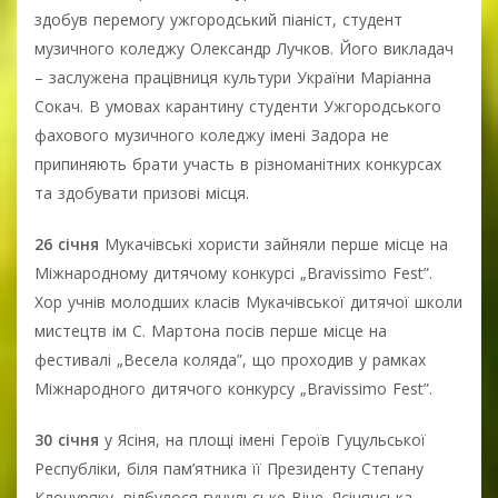
здобув перемогу ужгородський піаніст, студент
музичного коледжу Олександр Лучков. Його викладач
– заслужена працівниця культури України Маріанна
Сокач. В умовах карантину студенти Ужгородського
фахового музичного коледжу імені Задора не
припиняють брати участь в різноманітних конкурсах
та здобувати призові місця.
26 січня
Мукачівські хористи зайняли перше місце на
Міжнародному дитячому конкурсі „Bravissimo Fest”.
Хор учнів молодших класів Мукачівської дитячої школи
мистецтв ім С. Мартона посів перше місце на
фестивалі „Весела коляда”, що проходив у рамках
Міжнародного дитячого конкурсу „Bravissimo Fest”.
30 січня
у Ясіня, на площі імені Героїв Гуцульської
Республіки, біля пам’ятника її Президенту Степану
Клочуряку, відбулося гуцульське Віче. Ясінянська