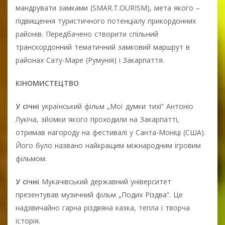
мандрувати замками (SMAR.T.OURISM), мета якого –
підвищення туристичного потенціалу прикордонних
районів. Передбачено створити спільний
транскордонний тематичний замковий маршрут в
районах Сату-Маре (Румунія) і Закарпаття.
КІНОМИСТЕЦТВО
У січні
український фільм „Мої думки тихі” Антоніо
Лукіча, зйомки якого проходили на Закарпатті,
отримав нагороду на фестивалі у Санта-Моніці (США).
Його було названо найкращим міжнародним ігровим
фільмом.
У січні
Мукачівський державний університет
презентував музичний фільм „Подих Різдва”. Це
надзвичайно гарна різдвяна казка, тепла і творча
історія.