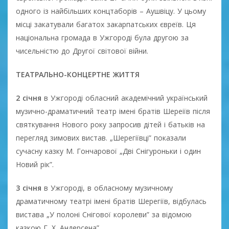
одного із найбільших концтаборів – Аушвіцу. У цьому
місці закатували багатох закарпатських євреїв. Ця
національна громада в Ужгороді була другою за
чисельністю до Другої світової війни.
ТЕАТРАЛЬНО-КОНЦЕРТНЕ ЖИТТЯ
2 січня
в Ужгороді обласний академічний український
музично-драматичний театр імені братів Шереіїв після
святкування Нового року запросив дітей і батьків на
перегляд зимових вистав. „Шерегіївці” показали
сучасну казку М. Гончарової „Дві Снігуроньки і один
Новий рік”.
3 січня
в Ужгороді, в обласному музичному
драматичному театрі імені братів Шерегіїв, відбулась
вистава „У полоні Снігової королеви” за відомою
казкою Г. Х. Андерсена”.