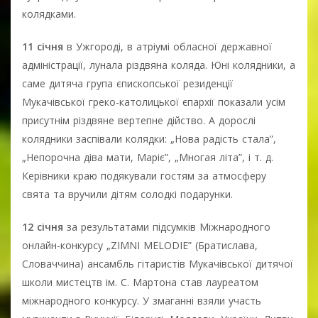
колядками.
11 січня
в Ужгороді, в атріумі обласної державної
адміністрації, лунала різдвяна коляда. Юні колядники, а
саме дитяча група єпископської резиденції
Мукачівської греко-католицької єпархії показали усім
присутнім різдвяне вертепне дійство. А дорослі
колядники заспівали колядки: „Нова радість стала”,
„Непорочна діва мати, Маріє”, „Многая літа”, і т. д.
Керівники краю подякували гостям за атмосферу
свята та вручили дітям солодкі подарунки.
12 січня
за результатами підсумків Міжнародного
онлайн-конкурсу „ZIMNI MELODIE” (Братислава,
Словаччина) ансамбль гітаристів Мукачівської дитячої
школи мистецтв ім. С. Мартона став лауреатом
міжнародного конкурсу. У змаганні взяли участь