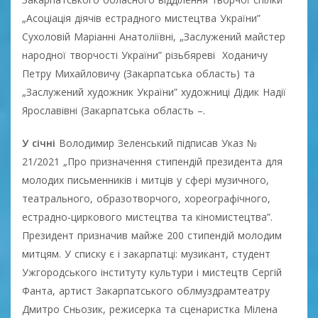
„Асоціація діячів естрадного мистецтва України”
Сухоловій Маріанні Анатоліївні, „Заслужений майстер
народної творчості України” різьбяреві Ходаничу
Петру Михайловичу (Закарпатська область) та
„Заслужений художник України” художниці Дідик Надії
Ярославівні (Закарпатська область –.
У січні
Володимир Зеленський підписав Указ №
21/2021 „Про призначення стипендій президента для
молодих письменників і митців у сфері музичного,
театрального, образотворчого, хореографічного,
естрадно-циркового мистецтва та кіномистецтва”.
Президент призначив майже 200 стипендій молодим
митцям. У списку є і закарпатці: музикант, студент
Ужгородського інституту культури і мистецтв Сергій
Фанта, артист Закарпатського облмуздрамтеатру
Дмитро Сньозик, режисерка та сценаристка Мілена