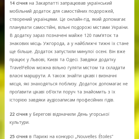
14 січня
на Закарпатті запрацював український
мобільний додаток для самостійних подорожей,
створений українцями. Це онлайн-гід, який допомагає
планувати самостійні, вільні подорожі містами України.
В додатку зараз позначені майже 120 пам’яток та
знакових місць Ужгорода, а у найближчі тижні їх стане
ще більше. Додаток запустили минулої осені. Він вже
працює у Львові, Києві та Одесі. Завдяки додатку
TravelFellow можна вільно гуляти містом та складати
власні маршрути. А також знайти цікаві і визначні
місця, які знаходяться поблизу. Додаток допомагає не
проґавити цікаві об’єкти поруч та знайомить з їх
історією завдяки аудіозаписам професійних гідів.
22 січня
у Берегові відзначили День угорської
культури.
25 січня
в Парижі на конкурсі „Nouvelles Étoiles”