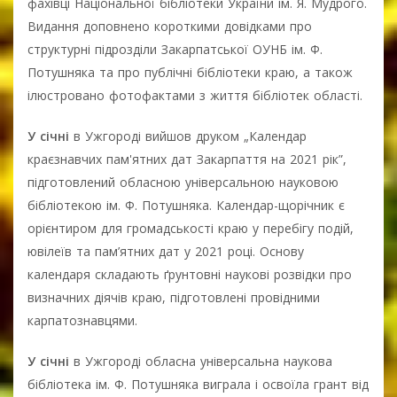
фахівці Національної бібліотеки України ім. Я. Мудрого.
Видання доповнено короткими довідками про
структурні підрозділи Закарпатської ОУНБ ім. Ф.
Потушняка та про публічні бібліотеки краю, а також
ілюстровано фотофактами з життя бібліотек області.
У січні
в Ужгороді вийшов друком „Календар
краєзнавчих пам'ятних дат Закарпаття на 2021 рік”,
підготовлений обласною універсальною науковою
бібліотекою ім. Ф. Потушняка. Календар-щорічник є
орієнтиром для громадськості краю у перебігу подій,
ювілеїв та пам’ятних дат у 2021 році. Основу
календаря складають ґрунтовні наукові розвідки про
визначних діячів краю, підготовлені провідними
карпатознавцями.
У січні
в Ужгороді обласна універсальна наукова
бібліотека ім. Ф. Потушняка виграла і освоїла грант від