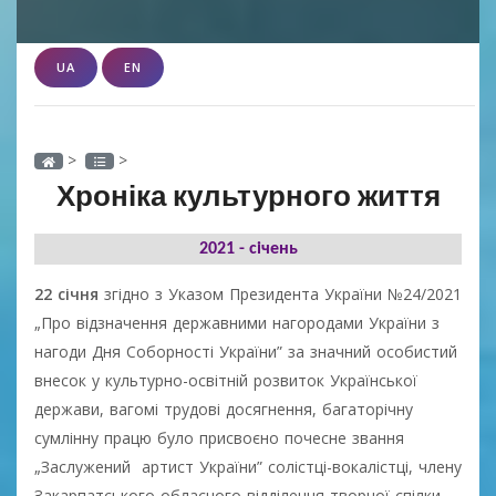
UA
EN
>
>
Хроніка культурного життя
2021 - січень
22 січня
згідно з Указом Президента України №24/2021
„Про відзначення державними нагородами України з
нагоди Дня Соборності України” за значний особистий
внесок у культурно-освітній розвиток Української
держави, вагомі трудові досягнення, багаторічну
сумлінну працю було присвоєно почесне звання
„Заслужений артист України” солістці-вокалістці, члену
Закарпатського обласного відділення творчої спілки