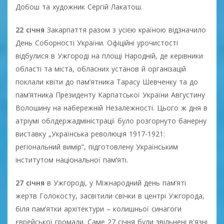
Добош та художник Сергій Лакатош.
22 січня
Закарпаття разом з усією країною відзначило
День Соборності України. Офіційні урочистості
відбулися в Ужгороді на площі Народній, де керівники
області та міста, обласних установ й організацій
поклали квіти до пам’ятника Тарасу Шевченку та до
пам’ятника Президенту Карпатської України Августину
Волошину на набережній Незалежності. Цього ж дня в
атріумі облдержадміністрації було розгорнуто банерну
виставку „Українська революція 1917-1921:
регіональний вимір”, підготовлену Українським
інститутом національної пам’яті.
27 січня
в Ужгороді, у Міжнародний день пам’яті
жертв Голокосту, засвітили свічки в центрі Ужгорода,
біля пам’ятки архітектури – колишньої синагоги
єврейської громади. Саме 27 січня були звільнені в'язні