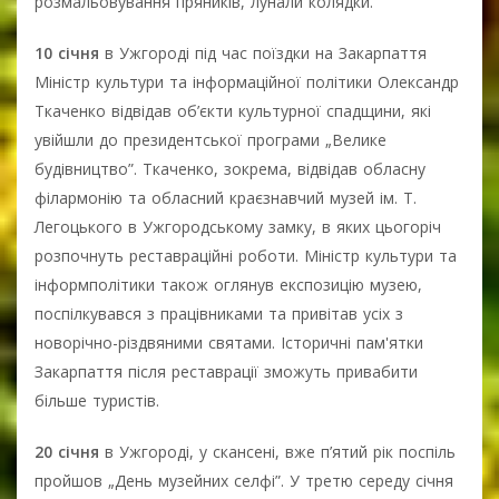
розмальовування пряників, лунали колядки.
10 січня
в Ужгороді під час поїздки на Закарпаття
Міністр культури та інформаційної політики Олександр
Ткаченко відвідав об’єкти культурної спадщини, які
увійшли до президентської програми „Велике
будівництво”. Ткаченко, зокрема, відвідав обласну
філармонію та обласний краєзнавчий музей ім. Т.
Легоцького в Ужгородському замку, в яких цьогоріч
розпочнуть реставраційні роботи. Міністр культури та
інформполітики також оглянув експозицію музею,
поспілкувався з працівниками та привітав усіх з
новорічно-різдвяними святами. Історичні пам'ятки
Закарпаття після реставрації зможуть привабити
більше туристів.
20 січня
в Ужгороді, у скансені, вже п’ятий рік поспіль
пройшов „День музейних селфі”. У третю середу січня