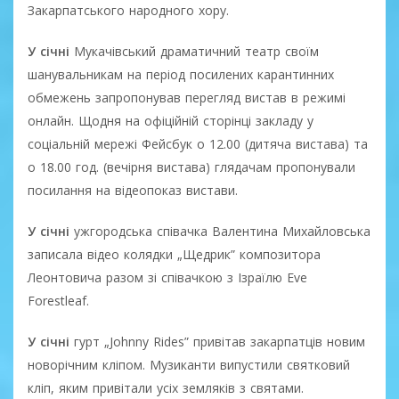
Закарпатського народного хору.
У січні
Мукачівський драматичний театр своїм
шанувальникам на період посилених карантинних
обмежень запропонував перегляд вистав в режимі
онлайн. Щодня на офіційній сторінці закладу у
соціальній мережі Фейсбук о 12.00 (дитяча вистава) та
о 18.00 год. (вечірня вистава) глядачам пропонували
посилання на відеопоказ вистави.
У січні
ужгородська співачка Валентина Михайловська
записала відео колядки „Щедрик” композитора
Леонтовича разом зі співачкою з Ізраїлю Eve
Forestleaf.
У січні
гурт „Johnny Rides” привітав закарпатців новим
новорічним кліпом. Музиканти випустили святковий
кліп, яким привітали усіх земляків з святами.