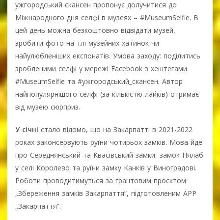
ужгородський скансен пропонує долучитися до
Міжнародного дня селфі в музеях – #MuseumSelfie. В
цей день можна безкоштовно відвідати музей,
зробити фото на тлі музейних хатинок чи
найулюбленіших експонатів. Умова заходу: поділитись
зробленими селфі у мережі Facebook з хештегами
#MuseumSelfie та #ужгородський_скансен. Автор
найпопулярнішого селфі (за кількістю лайків) отримає
від музею сюрприз.
У січні
стало відомо, що на Закарпатті в 2021-2022
роках законсервують руїни чотирьох замків. Мова йде
про Середнянський та Квасівський замки, замок Нялаб
у селі Королево та руїни замку Канків у Виноградові.
Роботи проводитимуться за грантовим проєктом
„Збереження замків Закарпаття”, підготовленим АРР
„Закарпаття”.