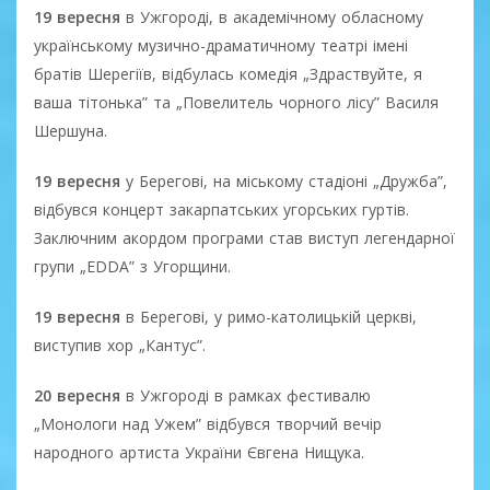
19 вересня
в Ужгороді, в академічному обласному
українському музично-драматичному театрі імені
братів Шерегіїв, відбулась комедія „Здраствуйте, я
ваша тітонька” та „Повелитель чорного лісу” Василя
Шершуна.
19 вересня
у Берегові, на міському стадіоні „Дружба”,
відбувся концерт закарпатських угорських гуртів.
Заключним акордом програми став виступ легендарної
групи „EDDA” з Угорщини.
19 вересня
в Берегові, у римо-католицькій церкві,
виступив хор „Кантус”.
20 вересня
в Ужгороді в рамках фестивалю
„Монологи над Ужем” відбувся творчий вечір
народного артиста України Євгена Нищука.