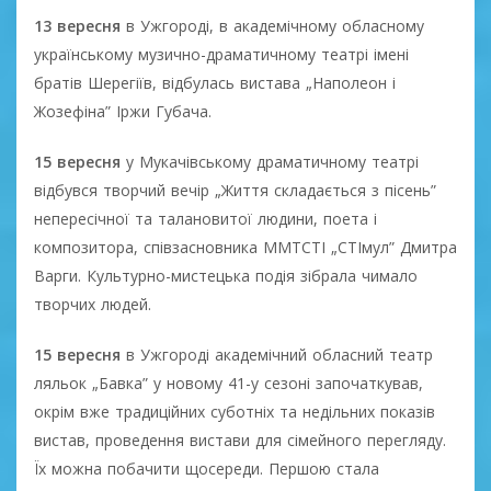
13 вересня
в Ужгороді, в академічному обласному
українському музично-драматичному театрі імені
братів Шерегіїв, відбулась вистава „Наполеон і
Жозефіна” Іржи Губача.
15 вересня
у Мукачівському драматичному театрі
відбувся творчий вечір „Життя складається з пісень”
непересічної та талановитої людини, поета і
композитора, співзасновника ММТСТІ „СТІмул” Дмитра
Варги. Культурно-мистецька подія зібрала чимало
творчих людей.
15 вересня
в Ужгороді академічний обласний театр
ляльок „Бавка” у новому 41-у сезоні започаткував,
окрім вже традиційних суботніх та недільних показів
вистав, проведення вистави для сімейного перегляду.
Їх можна побачити щосереди. Першою стала