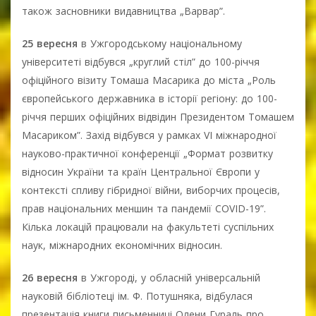
також засновники видавництва „Варвар”.
25 вересня
в Ужгородському національному
університеті відбувся „круглий стіл” до 100-річчя
офіційного візиту Томаша Масарика до міста „Роль
європейського державника в історії регіону: до 100-
річчя перших офіційних відвідин Президентом Томашем
Масариком”. Захід відбувся у рамках VI міжнародної
науково-практичної конференції „Формат розвитку
відносин України та країн Центральної Європи у
контексті спливу гібридної війни, виборчих процесів,
прав національних меншин та пандемії COVID-19”.
Кілька локацій працювали на факультеті суспільних
наук, міжнародних економічних відносин.
26 вересня
в Ужгороді, у обласній універсальній
науковій бібліотеці ім. Ф. Потушняка, відбулася
презентація книги письменниці Олени Гураль про