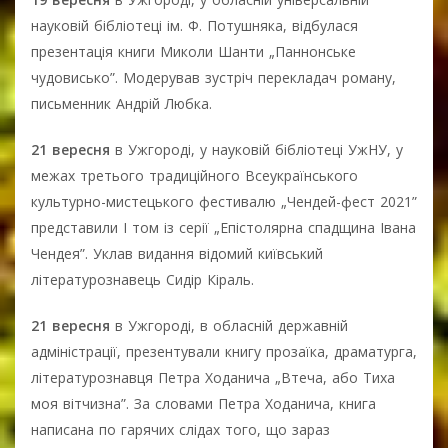
науковій бібліотеці ім. Ф. Потушняка, відбулася
презентація книги Миколи Шанти „Паннонське
чудовисько”. Модерував зустріч перекладач роману,
письменник Андрій Любка.
21 вересня
в Ужгороді, у науковій бібліотеці УжНУ, у
межах третього традиційного Всеукраїнського
культурно-мистецького фестивалю „Чендей-фест 2021”
представили І том із серії „Епістолярна спадщина Івана
Чендея”. Уклав видання відомий київський
літературознавець Сидір Кіраль.
21 вересня
в Ужгороді, в обласній державній
адміністрації, презентували книгу прозаїка, драматурга,
літературознавця Петра Ходанича „Втеча, або Тиха
моя вітчизна”. За словами Петра Ходанича, книга
написана по гарячих слідах того, що зараз