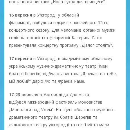
постановка вистави „Нова сукня для принцеси”.
16 вересня
в Ужгороді, у обласній
філармонії, відбулося відкриття ювілейного 75-го
концертного сезону. Для меломанів органної музики
солістка-органістка філармонії Катерина Гажо
презентувала концертну програму „Діалог століть”.
17 вересня
в Ужгороді, в академічному обласному
українському музично-драматичному театрі імені
братів Шерегіїв, відбулась вистава „Я чекаю на тебе,
мій любий” Даріо Фо та Франка Раме.
17-23 вересня
в Ужгороді до Дня міста
відбувся Міжнародний фестиваль моновистав
„Монологи над Ужем”. На сцені обласного музично-
драматичного театру ім. братів Шерегіїв та
лялькового театру ужгородці та гості міста мали