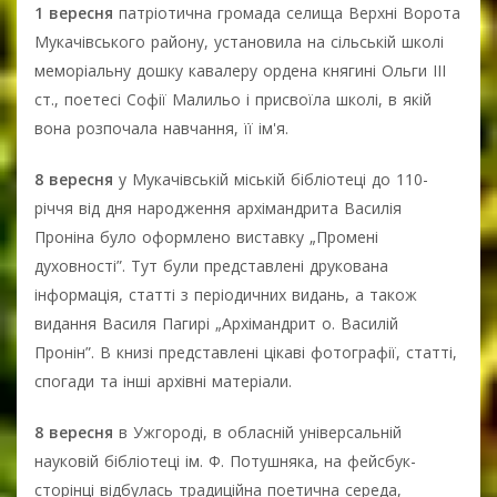
1 вересня
патріотична громада селища Верхні Ворота
Мукачівського району, установила на сільській школі
меморіальну дошку кавалеру ордена княгині Ольги ІІІ
ст., поетесі Софії Малильо і присвоїла школі, в якій
вона розпочала навчання, її ім'я.
8 вересня
у Мукачівській міській бібліотеці до 110-
річчя від дня народження архімандрита Василія
Проніна було оформлено виставку „Промені
духовності”. Тут були представлені друкована
інформація, статті з періодичних видань, а також
видання Василя Пагирі „Архімандрит о. Василій
Пронін”. В книзі представлені цікаві фотографії, статті,
спогади та інші архівні матеріали.
8 вересня
в Ужгороді, в обласній універсальній
науковій бібліотеці ім. Ф. Потушняка, на фейсбук-
сторінці відбулась традиційна поетична середа,