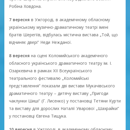
Робіна Ховдона.
7 вересня
в Ужгороді, в академічному обласному
українському музично-драматичному театрі імені
братів Шерегіїв, відбулась містична вистава „Той, що
відчиняє двері” Неди Нежданої.
8 вересня
на сцені Коломийського академічного
обласного українського драматичного театру ім. І.
Озаркевича в рамках XII Всеукраїнського
театрального фестивалю „Коломийські
представлення” показали дві вистави Мукачівського
драматичного театру – дитячу виставу „Пригоди
чаклунки Шиші” (Г. Лисенко) у постановці Тетяни Курти
та виставу для дорослих Наталії Уварової „Шахрайки”
у постановці Євгена Тищука.
10 вересня
в Ужгороді, в академічному обласному