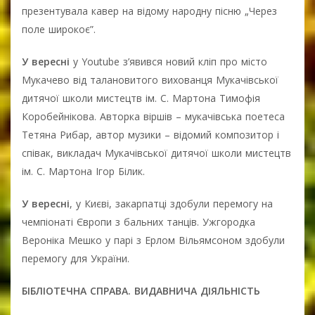
презентувала кавер на відому народну пісню „Через
поле широкоє”.
У вересні
у Youtube з’явився новий кліп про місто
Мукачево від талановитого вихованця Мукачівської
дитячої школи мистецтв ім. С. Мартона Тимофія
Коробейнікова. Авторка віршів – мукачівська поетеса
Тетяна Рибар, автор музики – відомий композитор і
співак, викладач Мукачівської дитячої школи мистецтв
ім. С. Мартона Ігор Білик.
У вересні
, у Києві, закарпатці здобули перемогу на
чемпіонаті Європи з бальних танців. Ужгородка
Вероніка Мешко у парі з Ерлом Вільямсоном здобули
перемогу для України.
БІБЛІОТЕЧНА СПРАВА. ВИДАВНИЧА ДІЯЛЬНІСТЬ