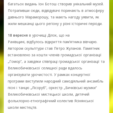
багатьох видань Іон Ботош створив унікальний музей.
Потрапивши сюди, відвідувачі поринають в атмосферу
давнього Мараморошу, та мають нагоду уявити, як
жили мешканці цього регіону у різні історичні періоди.
18 вересня
в урочищі Ділок, що на
Рахівщині, відбулось відкриття пам’ятника вівчарю.
Автором скульптури став Петро Жуланов. Памятник
встановлено за кошти членів громадської організації
„Гомор”, а завдяки співпраці громадської організації та
Великобичківської селищної ради вдалось
організувати урочистості. У рамках концертної
програми виступили народний самодіяльний ансамбль
пісні і танцю „Лісоруб”, оркестр „Бичківські музики”
Великобичківської мистецької школи, дитячий
фольклорно-етнографічний колектив Ясінянської
школи мистецтв.