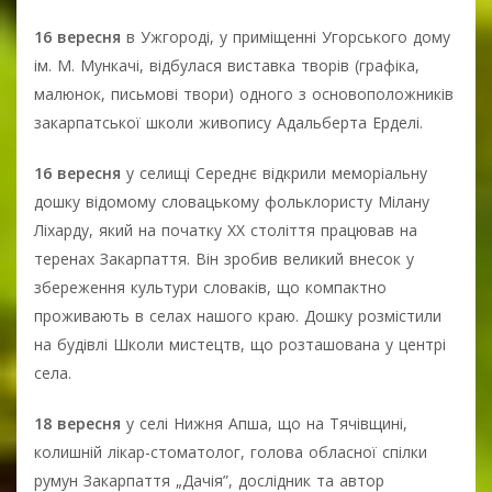
16 вересня
в Ужгороді, у приміщенні Угорського дому
ім. М. Мункачі, відбулася виставка творів (графіка,
малюнок, письмові твори) одного з основоположників
закарпатської школи живопису Адальберта Ерделі.
16 вересня
у селищі Середнє відкрили меморіальну
дошку відомому словацькому фольклористу Мілану
Ліхарду, який на початку ХХ століття працював на
теренах Закарпаття. Він зробив великий внесок у
збереження культури словаків, що компактно
проживають в селах нашого краю. Дошку розмістили
на будівлі Школи мистецтв, що розташована у центрі
села.
18 вересня
у селі Нижня Апша, що на Тячівщині,
колишній лікар-стоматолог, голова обласної спілки
румун Закарпаття „Дачія”, дослідник та автор