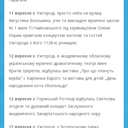
11 вересня
в Ужгороді, просто неба на вулиці
Августина Волошина, учні та викладачі музичної школи
№ 1 імені П.І.Чайковського під керівництвом Олени
Охрим привітали концертом жителів та гостей
Ужгорода з його 1128-ю річницею.
12 вересня
в Ужгороді, в академічному обласному
українському музично-драматичному театрі імені
братів Шерегіїв, відбулась вистава „Про що плачуть
верби” І. Карпенка-Карого та вистава для дітей „День
народження кота Леопольда”.
12 вересня
в Горянській Ротонді відбулась Святкова
літургія та духовний концерт Заслуженого
академічного Закарпатського народного хору.
12 вересня
в Ужгороді, у Боздоському парку,