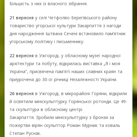
Більшість з них із власного зібрання.
21 вересня
у селі Четфолво Берегівського району
товариство угорської культури Закарпаття з нагоди
дня народження Іштвана Сечені встановило пам’ятник
угорському політику і письменнику.
22 вересня
в Ужгороді, у обласному музеї народної
архітектури та побуту, відкрилась виставка „Я і моя
Україна”, присвячена пам'яті наших славних краян та
приурочена до 30-ої річниці Незалежності України.
26 вересня
в Ужгороді, в мікрорайоні Горяни, відкрили
й освятили мініскульптурку Горянської ротонди. Це 49-
та скульптура в обласному центрі
Закарпаття. Зробили мініскульптурку з бронзи за
пожертви вірян скульптор Роман Мурник та коваль
Степан Руснак.