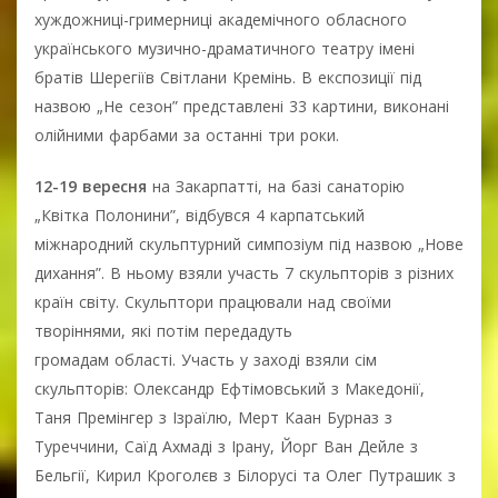
хуждожниці-гримерниці академічного обласного
українського музично-драматичного театру імені
братів Шерегіїв Світлани Кремінь. В експозиції під
назвою „Не сезон” представлені 33 картини, виконані
олійними фарбами за останні три роки.
12-19 вересня
на Закарпатті, на базі санаторію
„Квітка Полонини”, відбувся 4 карпатський
міжнародний скульптурний симпозіум під назвою „Нове
дихання”. В ньому взяли участь 7 скульпторів з різних
країн світу. Скульптори працювали над своїми
творіннями, які потім передадуть
громадам області. Участь у заході взяли сім
скульпторів: Олександр Ефтімовський з Македонії,
Таня Премінгер з Ізраїлю, Мерт Каан Бурназ з
Туреччини, Саїд Ахмаді з Ірану, Йорг Ван Дейле з
Бельгії, Кирил Кроголєв з Білорусі та Олег Путрашик з