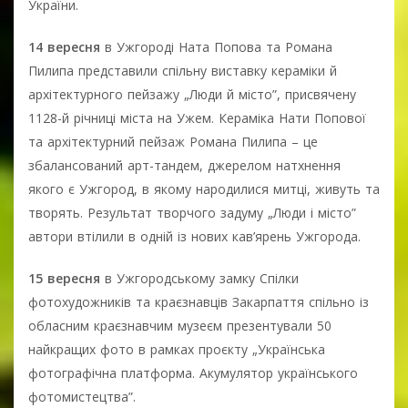
України.
14 вересня
в Ужгороді Ната Попова та Романа
Пилипа представили спільну виставку кераміки й
архітектурного пейзажу „Люди й місто”, присвячену
1128-й річниці міста на Ужем. Кераміка Нати Попової
та архітектурний пейзаж Романа Пилипа – це
збалансований арт-тандем, джерелом натхнення
якого є Ужгород, в якому народилися митці, живуть та
творять. Результат творчого задуму „Люди і місто”
автори втілили в одній із нових кав’ярень Ужгорода.
15 вересня
в Ужгородському замку Спілки
фотохудожників та краєзнавців Закарпаття спільно із
обласним краєзнавчим музеєм презентували 50
найкращих фото в рамках проєкту „Українська
фотографічна платформа. Акумулятор українського
фотомистецтва”.