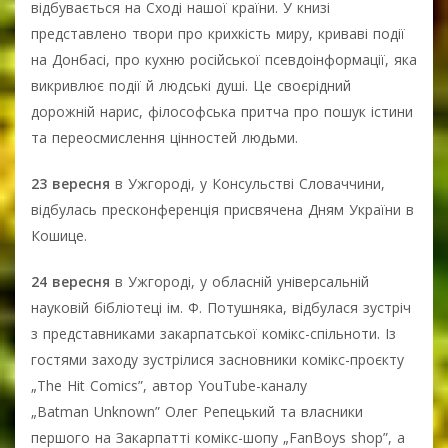
відбувається на Сході нашої країни. У книзі
представлено твори про крихкість миру, криваві події
на Донбасі, про кухню російської псевдоінформації, яка
викривлює події й людські душі. Це своєрідний
дорожній нарис, філософська притча про пошук істини
та переосмислення цінностей людьми.
23 вересня
в Ужгороді, у Консульстві Словаччини,
відбулась пресконференція присвячена Дням України в
Кошице.
24 вересня
в Ужгороді, у обласній універсальній
науковій бібліотеці ім. Ф. Потушняка, відбулася зустріч
з представниками закарпатської комікс-спільноти. Із
гостями заходу зустрілися засновники комікс-проєкту
„The Hit Comics”, автор YouTube-каналу
„Batman Unknown” Олег Репецький та власники
першого на Закарпатті комікс-шопу „FanBoys shop”, а