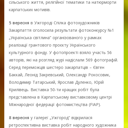
сільського життя, релігійної тематики та натюрморти
карпатських мотивів.
5 вересня
в Ужгороді Спілка фотохудожників
Закарпаття оголосила результати фотоконкурсу №1
„Українська світлина” організованого у рамках
реалізації грантового проєкту Українського
культурного фонду. У фотопроекті взяло участь 56
авторів, які на розгляд журі надіслали 569 фотографій.
Серед переможців шестеро закарпатців – Євген
Баккай, Леонід Закревський, Олександр Рокосовик,
Володимир Татарський, Ярослав Дуленко, Юрій
Крилівець. Виставка 50-ти кращих робіт була
представлена в Карпатському виставковому центрі
Міжнародної федерації фотомистецтва (FIAP).
8 вересня
у галереї „Ужгород” відкрилася
ретроспективна виставка робіт народного художника