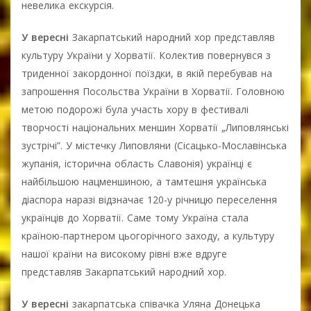
невелика екскурсія.
У вересні
Закарпатський народний хор представляв
культуру України у Хорватії. Колектив повернувся з
триденної закордонної поїздки, в якій перебував на
запрошення Посольства України в Хорватії. Головною
метою подорожі була участь хору в фестивалі
творчості національних меншин Хорватії „Липовлянські
зустрічі”. У містечку Липовляни (Сісацько-Мославінська
жупанія, історична область Славонія) українці є
найбільшою нацменшиною, а тамтешня українська
діаспора наразі відзначає 120-у річницю переселення
українців до Хорватії. Саме тому Україна стала
країною-партнером цьогорічного заходу, а культуру
нашої країни на високому рівні вже вдруге
представляв Закарпатський народний хор.
У вересні
закарпатська співачка Уляна Донецька