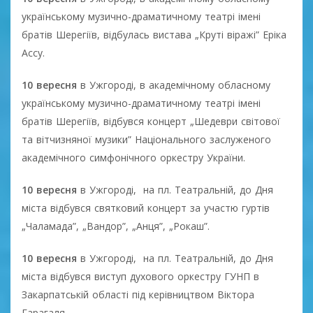
українському музично-драматичному театрі імені
братів Шерегіїв, відбулась вистава „Круті віражі” Еріка
Ассу.
10 вересня
в Ужгороді, в академічному обласному
українському музично-драматичному театрі імені
братів Шерегіїв, відбувся концерт „Шедеври світової
та вітчизняної музики” Національного заслуженого
академічного симфонічного оркестру України.
10 вересня
в Ужгороді, на пл. Театральній, до Дня
міста відбувся святковий концерт за участю гуртів
„Чаламада”, „Вандор”, „Анця”, „Рокаш”.
10 вересня
в Ужгороді, на пл. Театральній, до Дня
міста відбувся виступ духового оркестру ГУНП в
Закарпатській області під керівництвом Віктора
Гарагаля.