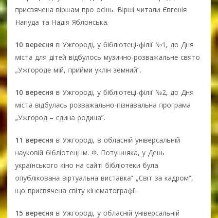
присвячена віршам про осінь. Вірші читали Євгенія
Напуда та Надія Яблонська.
10 вересня
в Ужгороді, у бібліотеці-філії №1, до Дня
міста для дітей відбулось музично-розважальне свято
„Ужгороде мій, прийми уклін земний”.
10 вересня
в Ужгороді, у бібліотеці-філії №2, до Дня
міста відбулась розважально-пізнавальна програма
„Ужгород – єдина родина”.
11 вересня
в Ужгороді, в обласній універсальній
науковій бібліотеці ім. Ф. Потушняка, у День
українського кіно на сайті бібліотеки була
опублікована віртуальна виставка” „Світ за кадром”,
що присвячена світу кінематографії.
15 вересня
в Ужгороді, у обласній універсальній