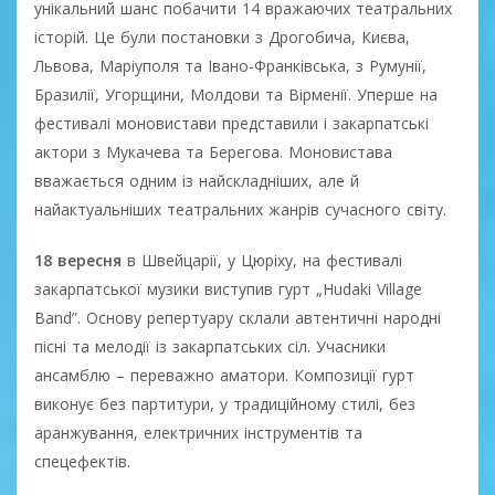
унікальний шанс побачити 14 вражаючих театральних
історій. Це були постановки з Дрогобича, Києва,
Львова, Маріуполя та Івано-Франківська, з Румунії,
Бразилії, Угорщини, Молдови та Вірменії. Уперше на
фестивалі моновистави представили і закарпатські
актори з Мукачева та Берегова. Моновистава
вважається одним із найскладніших, але й
найактуальніших театральних жанрів сучасного світу.
18 вересня
в Швейцарії, у Цюріху, на фестивалі
закарпатської музики виступив гурт „Hudaki Village
Band”. Основу репертуару склали автентичні народні
пісні та мелодії із закарпатських сіл. Учасники
ансамблю – переважно аматори. Композиції гурт
виконує без партитури, у традиційному стилі, без
аранжування, електричних інструментів та
спецефектів.