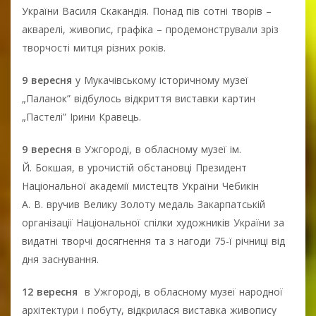
України Василя Скакандія. Понад пів сотні творів –
акварелі, живопис, графіка – продемонстрували зріз
творчості митця різних років.
9 вересня
у Мукачівському історичному музеї
„Паланок” відбулось відкриття виставки картин
„Пастелі” Ірини Кравець.
9 вересня
в Ужгороді, в обласному музеї ім.
Й. Бокшая, в урочистій обстановці Президент
Національної академії мистецтв України Чебикін
А. В. вручив Велику Золоту медаль Закарпатській
організації Національної спілки художників України за
видатні творчі досягнення та з нагоди 75-ї річниці від
дня заснування.
12 вересня
в Ужгороді, в обласному музеї народної
архітектури і побуту, відкрилася виставка живопису