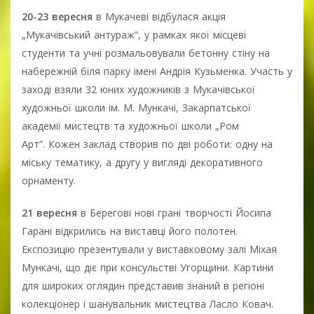
20-23 вересня
в Мукачеві відбулася акція
„Мукачівський антураж”, у рамках якої місцеві
студенти та учні розмальовували бетонну стіну на
набережній біля парку імені Андрія Кузьменка. Участь у
заході взяли 32 юних художників з Мукачівської
художньої школи ім. М. Мункачі, Закарпатської
академії мистецтв та художньої школи „Ром
Арт”. Кожен заклад створив по дві роботи: одну на
міську тематику, а другу у вигляді декоративного
орнаменту.
21 вересня
в Берегові нові грані творчості Йосипа
Гарані відкрились на виставці його полотен.
Експозицію презентували у виставковому залі Міхая
Мункачі, що діє при консульстві Угорщини. Картини
для широких оглядин представив знаний в регіоні
колекціонер і шанувальник мистецтва Ласло Ковач.