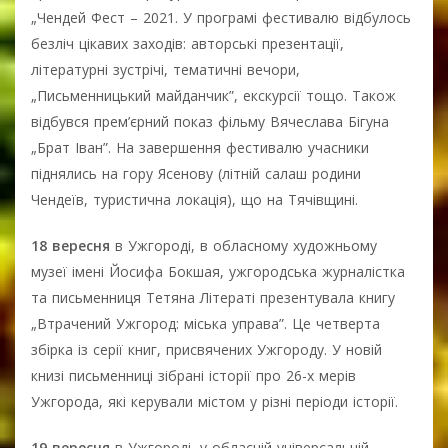
„Чендей Фест – 2021. У програмі фестивалю відбулось
безліч цікавих заходів: авторські презентації,
літературні зустрічі, тематичні вечори,
„Письменницький майданчик”, екскурсії тощо. Також
відбувся прем’єрний показ фільму Вячеслава Бігуна
„Брат Іван”. На завершення фестивалю учасники
піднялись на гору Ясенову (літній салаш родини
Чендеїв, туристична локація), що на Тячівщині.
18 вересня
в Ужгороді, в обласному художньому
музеї імені Йосифа Бокшая, ужгородська журналістка
та письменниця Тетяна Літераті презентувала книгу
„Втрачений Ужгород: міська управа”. Це четверта
збірка із серії книг, присвячених Ужгороду. У новій
книзі письменниці зібрані історії про 26-х мерів
Ужгорода, які керували містом у різні періоди історії.
19 вересня
в Ужгороді, у обласній універсальній