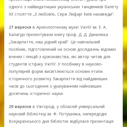
одного з найвидатніших українських танцівників балету
ХХ століття „З любов’ю, Серж Лифар! Київ назавжди”.
27 вересня
в Археологічному музеї УжНУ ім. Е. А.
Балагурі презентували книгу проф. Д. Д. Данилюка
„Закарпаття, наш рідний край”. Це навчальний
посібник, підготовлений на основі досліджень відомих
вчених і лекцій з краєзнавства, які автор читав для
студентів істфаку УжНУ. У посібнику в науково-
популярній формі висвітлюються основні етапи
історичного розвитку Закарпаття від найдавніших
часів до сьогодення з урахуванням найновіших
досягнень історичної науки.
29 вересня
в Ужгороді, у обласній універсальній
науковій бібліотеці ім. Ф. Потушняка, напередодні
Всеукраїнського дня бібліотек відбулася презентація