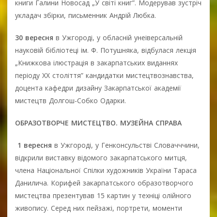
книги Галини Новосад „У світі книг”. Модерував зустріч
укладач збірки, письменник Андрій Любка.
30 вересня
в Ужгороді, у обласній унеіверсальній
науковій бібліотеці ім. Ф. Потушняка, відбулася лекція
„Книжкова ілюстрація в закарпатських виданнях
періоду ХХ століття” кандидатки мистецтвознавства,
доцента кафедри дизайну Закарпатської академії
мистецтв Долгош-Собко Одарки.
ОБРАЗОТВОРЧЕ МИСТЕЦТВО. МУЗЕЙНА СПРАВА
1 вересня
в Ужгороді, у Генконсульстві Словачччини,
відкрили виставку відомого закарпатського митця,
члена Національної Спілки художників України Тараса
Данилича. Корифей закарпатського образотворчого
мистецтва презентував 15 картин у техніці олійного
живопису. Серед них пейзажі, портрети, моменти