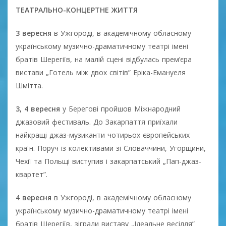
ТЕАТРАЛЬНО-КОНЦЕРТНЕ ЖИТТЯ
3 вересня
в Ужгороді, в академічному обласному
українському музично-драматичному театрі імені
братів Шерегіїв, на малій сцені відбулась прем’єра
вистави „Готель між двох світів” Еріка-Емануеля
Шмітта.
3, 4 вересня
у Берегові пройшов Міжнародний
джазовий фестиваль. До Закарпаття приїхали
найкращі джаз-музиканти чотирьох європейських
країн. Поруч із колективами зі Словаччини, Угорщини,
Чехії та Польщі виступив і закарпатський „Пап-джаз-
квартет”.
4 вересня
в Ужгороді, в академічному обласному
українському музично-драматичному театрі імені
братів Шерегіїв, зіграли виставу „Ідеальне весілля”