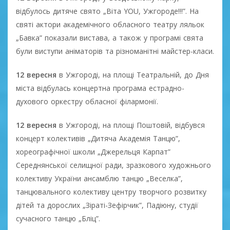
відбулось дитяче свято „Віта YOU, Ужгороде!!!”. На
святі актори академічного обласного театру ляльок
„Бавка” показали вистава, а також у програмі свята
були виступи аніматорів та різноманітні майстер-класи.
12 вересня
в Ужгороді, на площі Театральній, до Дня
міста відбулась концертна програма естрадно-
духового оркестру обласної філармонії.
12 вересня
в Ужгороді, на площі Поштовій, відбувся
концерт колективів „Дитяча Академія Танцю”,
хореографічної школи „Джерельця Карпат”
Середнянської селищної ради, зразкового художнього
колективу України ансамблю танцю „Веселка”,
танцювального колективу центру творчого розвитку
дітей та дорослих „Зіраті-Зефірчик”, Падіюну, студії
сучасного танцю „Бліц”.