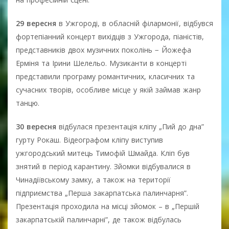
29 вересня
в Ужгороді, в обласній філармонії, відбувся
фортепіанний концерт вихідців з Ужгорода, піаністів,
представників двох музичних поколінь − Йожефа
Ерміня та Ірини Шелельо. Музиканти в концерті
представили програму романтичних, класичних та
сучасних творів, особливе місце у якій займав жанр
танцю.
30 вересня
відбулася презентація кліпу „Пий до дна”
гурту Рокаш. Відеографом кліпу виступив
ужгородський митець Тимофій Шмайда. Кліп був
знятий в період карантину. Зйомки відбувалися в
Чинадіївському замку, а також на території
підприємства „Перша закарпатська палинчарня”.
Презентація проходила на місці зйомок – в „Першій
закарпатській палинчарні”, де також відбулась