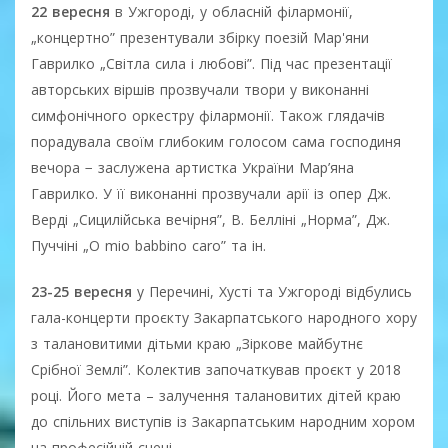
22 вересня
в Ужгороді, у обласній філармонії,
„концертно” презентували збірку поезій Мар'яни
Гаврилко „Світла сила і любові”. Під час презентації
авторських віршів прозвучали твори у виконанні
симфонічного оркестру філармонії. Також глядачів
порадувала своїм глибоким голосом сама господиня
вечора − заслужена артистка України Мар’яна
Гаврилко. У її виконанні прозвучали арії із опер Дж.
Верді „Сицилійська вечірня”, В. Белліні „Норма”, Дж.
Пуччіні „О mio babbino caro” та ін.
23-25 вересня
у Перечині, Хусті та Ужгороді відбулись
гала-концерти проєкту Закарпатського народного хору
з талановитими дітьми краю „Зіркове майбутнє
Срібної Землі”. Колектив започаткував проєкт у 2018
році. Його мета – залучення талановитих дітей краю
до спільних виступів із Закарпатським народним хором
на професійній сцені.