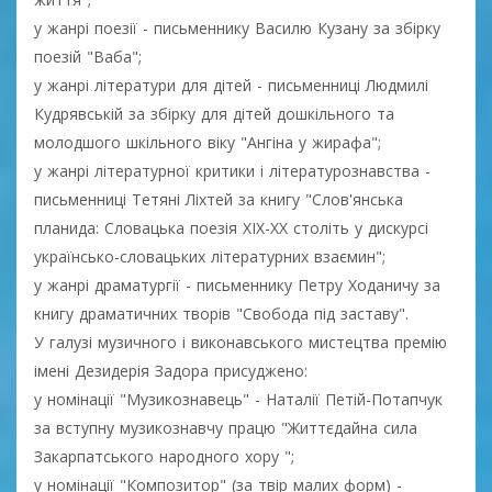
у жанрі поезії - письменнику Василю Кузану за збірку
поезій "Ваба";
у жанрі літератури для дітей - письменниці Людмилі
Кудрявській за збірку для дітей дошкільного та
молодшого шкільного віку "Ангіна у жирафа";
у жанрі літературної критики і літературознавства -
письменниці Тетяні Ліхтей за книгу "Слов'янська
планида: Словацька поезія ХІХ-ХХ століть у дискурсі
українсько-словацьких літературних взаємин";
у жанрі драматургії - письменнику Петру Ходаничу за
книгу драматичних творів "Свобода під заставу".
У галузі музичного і виконавського мистецтва премію
імені Дезидерія Задора присуджено:
у номінації "Музикознавець" - Наталії Петій-Потапчук
за вступну музикознавчу працю "Життєдайна сила
Закарпатського народного хору ";
у номінації "Композитор" (за твір малих форм) -