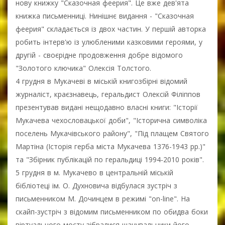
нову книжку "Сказочная феерия". Це вже дев'ята
книжка письменниці. Нинішнє видання - "Сказочная
феерия" складається із двох частин. У першій авторка
робить інтерв'ю із улюбленими казковими героями, у
другій - своєрідне продовження добре відомого
"Золотого ключика" Олексія Толстого.
4 грудня в Мукачеві в міській книгозбірні відомий
журналіст, краєзнавець, геральдист Олексій Філіппов
презентував видані нещодавно власні книги: "Історії
Мукачева чехословацької доби", "Історична символіка
поселень Мукачівського району", "Під плащем Святого
Мартіна (Історія герба міста Мукачева 1376-1943 рр.)"
та "Збірник публікацій по геральдиці 1994-2010 років".
5 грудня в м. Мукачево в центральній міській
бібліотеці ім. О. Духновича відбулася зустріч з
письменником М. Дочинцем в режимі "on-line". На
скайп-зустріч з відомим письменником по обидва боки
віртуального мосту зібралися шанувальники його