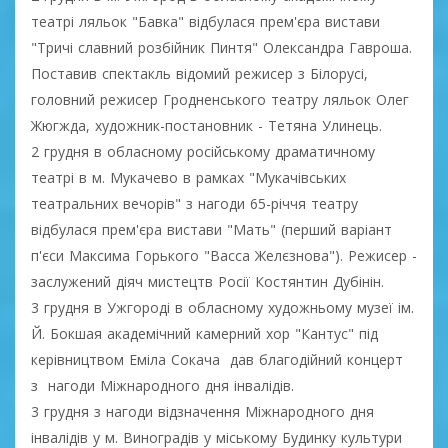
театрі ляльок "Бавка" відбулася прем'єра вистави
"Тричі славний розбійник Пинтя" Олександра Гавроша.
Поставив спектакль відомий режисер з Білорусі,
головний режисер Гродненського театру ляльок Олег
Жюгжда, художник-постановник - Тетяна Улинець.
2 грудня в обласному російському драматичному
театрі в м. Мукачево в рамках "Мукачівських
театральних вечорів" з нагоди 65-річчя театру
відбулася прем'єра вистави "Мать" (перший варіант
п'єси Максима Горького "Васса Желєзнова"). Режисер -
заслужений діяч мистецтв Росії Костянтин Дубінін.
3 грудня в Ужгороді в обласному художньому музеї ім.
Й. Бокшая академічний камерний хор "Кантус" під
керівництвом Еміла Сокача дав благодійний концерт
з нагоди Міжнародного дня інвалідів.
3 грудня з нагоди відзначення Міжнародного дня
інвалідів у м. Виноградів у міському Будинку культури