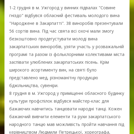
1-2 грудня в м. Ужгород у винних підвалах "Совине
гніздо" відбувся обласний фестиваль молодого вина
"Народжене в Закарпатті". 38 виноробів презентували
56 сортів вина. Під час свята всі охочі мали змогу
безкоштовно продегустувати молоді вина
закарпатських виноробів, узяти участь у розважальній
програмі та разом із фольклорними колективами міста
заспівати улюблених закарпатських пісень. Крім
широкого асортименту вин, на святі було
представлено мед, різноманітну продукцію
бджільництва, сувеніри.
8 грудня в м. Ужгород у приміщенні обласного будинку
культури профспілок відбувся майстер-клас для
бажаючих навчитись танцювати народні танці. Кожен
бажаючий вивчити елементи та рухи закарпатського
народного танцю мав можливість пройти навчання під
керівництвом Людмили Петрецької, хореографа,