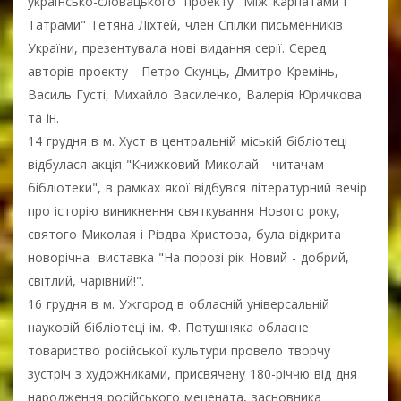
українсько-словацького проекту "Між Карпатами і
Татрами" Тетяна Ліхтей, член Спілки письменників
України, презентувала нові видання серії. Серед
авторів проекту - Петро Скунць, Дмитро Кремінь,
Василь Густі, Михайло Василенко, Валерія Юричкова
та ін.
14 грудня в м. Хуст в центральній міській бібліотеці
відбулася акція "Книжковий Миколай - читачам
бібліотеки", в рамках якої відбувся літературний вечір
про історію виникнення святкування Нового року,
святого Миколая і Різдва Христова, була відкрита
новорічна виставка "На порозі рік Новий - добрий,
світлий, чарівний!".
16 грудня в м. Ужгород в обласній універсальній
науковій бібліотеці ім. Ф. Потушняка обласне
товариство російської культури провело творчу
зустріч з художниками, присвячену 180-річчю від дня
народження російського мецената, засновника