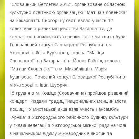
"Словацький бетлегем-2012", організоване обласною
культурно-освітньою організацією "Матіца Словенска"
на Закарпатті. Цьогоріч у святі взяло участь 12
колективів з різних місцевостей Закарпаття, де
компактно проживають словаки. Гостями свята були
Генеральний консул Словацької Республіки в м.
Ужгороді п. Янка Бур'янова, голова "Матіци
Словенскої" на Закарпатті п. Йосип Гайніш, голова
"Матіци Словенскої" в м. Михайлівці п. Марія
Кушнірова, Почесний консул Словацької Республіки в
м.Ужгороді п. Іван Шуфрич.
15 грудня в м. Кошіце (Словаччина) пройшов різдвяний
концерт "Різдвяні традиції національних меншин міста
Кошиці". У мистецькій акції взяв участь і ансамбль
"Арніка" з Ужгородського районного будинку культури
у складі делегації з Ужгородської міської ради на чолі
з начальником відділу міжнародних відносин та