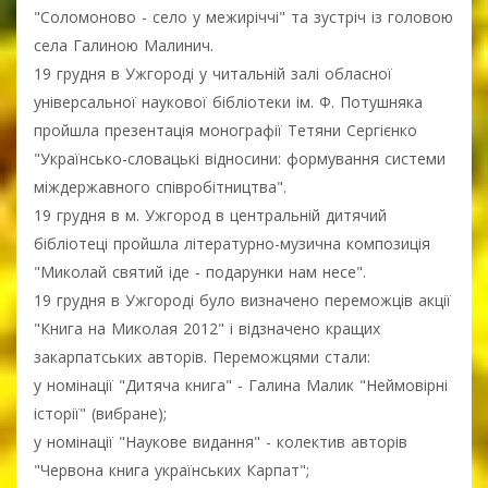
"Соломоново - село у межиріччі" та зустріч із головою
села Галиною Малинич.
19 грудня в Ужгороді у читальній залі обласної
універсальної наукової бібліотеки ім. Ф. Потушняка
пройшла презентація монографії Тетяни Сергієнко
"Українсько-словацькі відносини: формування системи
міждержавного співробітництва".
19 грудня в м. Ужгород в центральній дитячий
бібліотеці пройшла літературно-музична композиція
"Миколай святий іде - подарунки нам несе".
19 грудня в Ужгороді було визначено переможців акції
"Книга на Миколая 2012" і відзначено кращих
закарпатських авторів. Переможцями стали:
у номінації "Дитяча книга" - Галина Малик "Неймовірні
історії" (вибране);
у номінації "Наукове видання" - колектив авторів
"Червона книга українських Карпат";