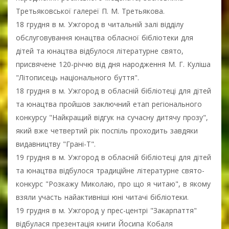
Третьяковської галереї П. М. Третьякова.
18 грудня в м. Ужгород в читальній залі відділу
обслуговування юнацтва обласної бібліотеки для
дітей та юнацтва відбулося літературне свято,
присвячене 120-річчю від дня народження М. Г. Куліша
"Літописець національного буття".
18 грудня в м. Ужгород в обласній бібліотеці для дітей
та юнацтва пройшов заключний етап регіонального
конкурсу "Найкращий відгук на сучасну дитячу прозу",
який вже четвертий рік поспіль проходить завдяки
видавництву "Грані-Т".
19 грудня в м. Ужгород в обласній бібліотеці для дітей
та юнацтва відбулося традиційне літературне свято-
конкурс "Розкажу Миколаю, про що я читаю", в якому
взяли участь найактивніші юні читачі бібліотеки.
19 грудня в м. Ужгород у прес-центрі "Закарпаття"
відбулася презентація книги Йосипа Кобаля