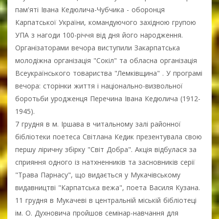
пам'яті Івана Кедюлича-Чубчика - оборонця
Карпатської України, командуючого західною групою
УПА з нагоди 100-річчя від дня його народження.
Організаторами вечора виступили Закарпатська
молодіжна організація "Сокіл" та обласна організація
Всеукраїнського товариства "Лемківщина" . У програмі
вечора: сторінки життя і національно-визвольної
боротьби уродженця Перечина Івана Кедюлича (1912-
1945).
7 грудня в м. Іршава в читальному залі районної
бібліотеки поетеса Світлана Кедик презентувала свою
першу ліричну збірку "Світ Добра". Акція відбулася за
сприяння одного із натхненників та засновників серії
"Трава Парнасу", що видається у Мукачівському
видавництві "Карпатська вежа", поета Василя Кузана.
11 грудня в Мукачеві в центральній міській бібліотеці
ім. О. Духновича пройшов семінар-навчання для