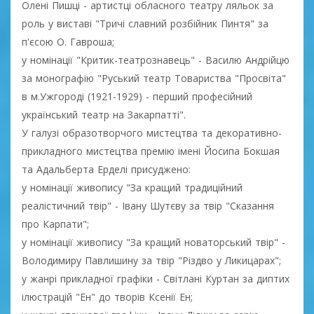
Олені Пишці - артистці обласного театру ляльок за
роль у виставі "Тричі славний розбійник Пинтя" за
п'єсою О. Гавроша;
у номінації "Критик-театрознавець" - Василю Андрійцю
за монографію "Руський театр Товариства "Просвіта"
в м.Ужгороді (1921-1929) - перший професійний
український театр на Закарпатті".
У галузі образотворчого мистецтва та декоративно-
прикладного мистецтва премію імені Йосипа Бокшая
та Адальберта Ерделі присуджено:
у номінації живопису "За кращий традиційний
реалістичний твір" - Івану Шутєву за твір "Сказання
про Карпати";
у номінації живопису "За кращий новаторський твір" -
Володимиру Павлишину за твір "Різдво у Ликицарах";
у жанрі прикладної графіки - Світлані Куртан за диптих
ілюстрацій "Ен" до творів Ксенії Ен;