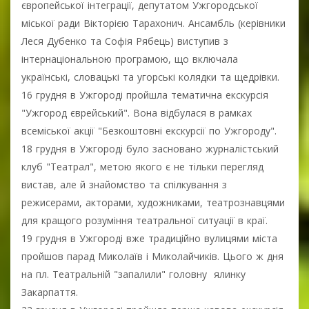
європейської інтеграції, депутатом Ужгородської
міської ради Вікторією Тарахонич. Ансамбль (керівники
Леся Дубенко та Софія Рябець) виступив з
інтернаціональною програмою, що включала
українські, словацькі та угорські колядки та щедрівки.
16 грудня в Ужгороді пройшла тематична екскурсія
"Ужгород єврейський". Вона відбулася в рамках
всеміської акції "Безкоштовні екскурсії по Ужгороду".
18 грудня в Ужгороді було засновано журналістський
клуб "Театрал", метою якого є не тільки перегляд
вистав, але й знайомство та спілкування з
режисерами, акторами, художниками, театрознавцями
для кращого розуміння театральної ситуації в краї.
19 грудня в Ужгороді вже традиційно вулицями міста
пройшов парад Миколаїв і Миколайчиків. Цього ж дня
на пл. Театральній "запалили" головну ялинку
Закарпаття.