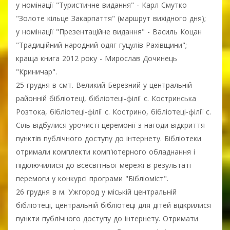
у номінації "Туристичне видання" - Карл Смутко
"Золоте кільце Закарпаття" (маршрут вихідного дня);
у номінації "Презентаційне видання" - Василь Коцан
"Традиційний народний одяг гуцулів Рахівщини";
краща книга 2012 року - Мирослав Дочинець
"Криничар".
25 грудня в смт. Великий Березний у центральній
районній бібліотеці, бібліотеці-філії с. Костринська
Розтока, бібліотеці-філії с. Кострино, бібліотеці-філії с.
Сіль відбулися урочисті церемонії з нагоди відкриття
пунктів публічного доступу до інтернету. Бібліотеки
отримали комплекти комп'ютерного обладнання і
підключилися до всесвітньої мережі в результаті
перемоги у конкурсі програми "Бібліоміст".
26 грудня в м. Ужгород у міській центральній
бібліотеці, центральній бібліотеці для дітей відкрилися
пункти публічного доступу до інтернету. Отримати