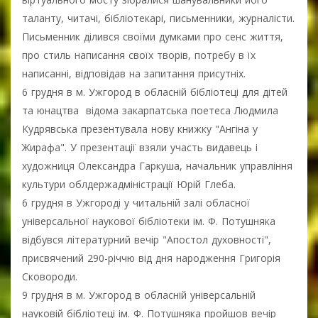
таланту, читачі, бібліотекарі, письменники, журналісти.
Письменник ділився своїми думками про сенс життя,
про стиль написання своїх творів, потребу в їх
написанні, відповідав на запитання присутніх.
6 грудня в м. Ужгород в обласній бібліотеці для дітей
та юнацтва відома закарпатська поетеса Людмила
Кудрявська презентувала нову книжку "Ангіна у
Жирафа". У презентації взяли участь видавець і
художниця Олександра Гаркуша, начальник управління
культури облдержадміністрації Юрій Глеба.
6 грудня в Ужгороді у читальній залі обласної
універсальної наукової бібліотеки ім. Ф. Потушняка
відбувся літературний вечір "Апостол духовності",
присвячений 290-річчю від дня народження Григорія
Сковороди.
9 грудня в м. Ужгород в обласній універсальній
науковій бібліотеці ім. Ф. Потушняка пройшов вечір