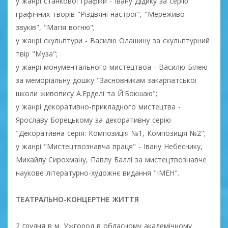
у жанрі станкової графіки - Івану Дідику за серію
графічних творів "Різдвяні настрої", "Мереживо
звуків", "Магія вогню";
у жанрі скульптури - Василю Олашину за скульптурний
твір "Муза";
у жанрі монументального мистецтвоа - Василю Білею
за меморіальну дошку "Засновникам закарпатської
школи живопису А.Ерделі та Й.Бокшаю";
у жанрі декоративно-прикладного мистецтва -
Ярославу Борецькому за декоративну серію
"Декоративна серія: Композиція №1, Композиція №2";
у жанрі "Мистецтвознавча праця" - Івану Небеснику,
Михайлу Сирохману, Павлу Баллі за мистецтвознавче
наукове літературно-художнє видання "ІМЕН".
ТЕАТРАЛЬНО-КОНЦЕРТНЕ ЖИТТЯ
2 грудня в м. Ужгород в обласному академічному