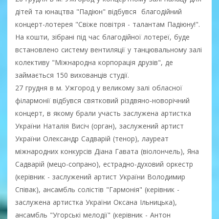
дітей та юнацтва "Падіюн" відбувся благодійний
концерт-лотерея "Свіже повітря - талантам Падіюну!".
На кошти, зібрані під час благодійної лотереї, буде
встановлено систему вентиляції у танцювальному залі
колективу "Міжнародна корпорація друзів", де
займається 150 вихованців студії.
27 грудня в м. Ужгород у великому залі обласної
філармонії відбувся святковий різдвяно-новорічний
концерт, в якому брали участь заслужена артистка
України Наталія Висіч (орган), заслужений артист
України Олександр Садварій (тенор), лауреат
міжнародних конкурсів Діана Гавата (віолончель), Яна
Садварій (мецо-сопрано), естрадно-духовий оркестр
(керівник - заслужений артист України Володимир
Співак), ансамбль солістів "Гармонія" (керівник -
заслужена артистка України Оксана Ільницька),
ансамбль "Угорські мелодії" (керівник - Антон