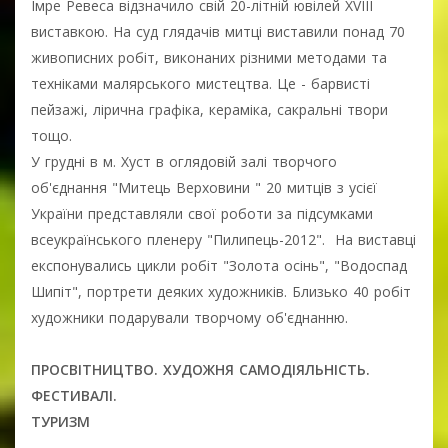
Імре Ревеса відзначило свій 20-літній ювілей XVIII
виставкою. На суд глядачів митці виставили понад 70
живописних робіт, виконаних різними методами та
техніками малярського мистецтва. Це - барвисті
пейзажі, лірична графіка, кераміка, сакральні твори
тощо.
У грудні в м. Хуст в оглядовій залі творчого
об'єднання "Митець Верховини " 20 митців з усієї
України представляли свої роботи за підсумками
всеукраїнського пленеру "Пилипець-2012". На виставці
експонувались цикли робіт "Золота осінь", "Водоспад
Шипіт", портрети деяких художників. Близько 40 робіт
художники подарували творчому об'єднанню.
ПРОСВІТНИЦТВО. ХУДОЖНЯ САМОДІЯЛЬНІСТЬ.
ФЕСТИВАЛІ.
ТУРИЗМ