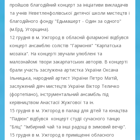
пройшов благодійний концерт за ініціативи викладачів
та учнів Неветленфолівської дитячої школи мистецтв і
благодійного фонду "Едьмашерт - Один за одного"
(м.Ерд, Угорщина).
12 грудня в м. Ужгород в обласній філармонії відбувся
концерт ансамблю солістів "Гармонія" "Карпатська
мозаїка". На концерті звучали улюблені та
малознайомі твори закарпатських авторів. В концерті
брали участь заслужена артистка України Оксана
Ільницька, народний артист України Петро Матій,
заслужений діяч мистецтв України Віктор Теличко
(фортепіано), інструментальний ансамбль під
керівництвом Анастасії Жужгової та ін.
15 грудня в м. Ужгород в палаці для дітей та юнацтва
"Падіюн" відбувся концерт студії сучасного танцю
"Бліц" "Імбирний чай та інші радощі в зимовий вечір".
15 грудня в м. Ужгород в приміщенні обласного