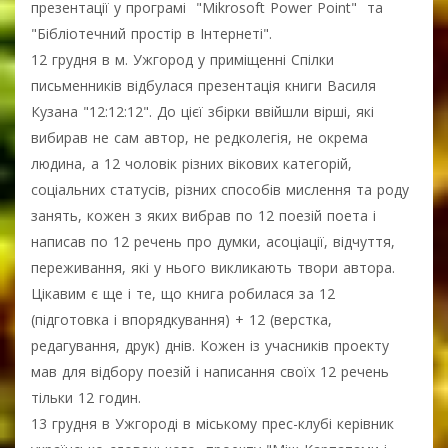
презентації у програмі "Мikrosoft Power Point" та
"Бібліотечний простір в Інтернеті".
12 грудня в м. Ужгород у приміщенні Спілки
письменників відбулася презентація книги Василя
Кузана "12:12:12". До цієї збірки ввійшли вірші, які
вибирав не сам автор, не редколегія, не окрема
людина, а 12 чоловік різних вікових категорій,
соціальних статусів, різних способів мислення та роду
занять, кожен з яких вибрав по 12 поезій поета і
написав по 12 речень про думки, асоціації, відчуття,
переживання, які у нього викликають твори автора.
Цікавим є ще і те, що книга робилася за 12
(підготовка і впорядкування) + 12 (верстка,
редагування, друк) днів. Кожен із учасників проекту
мав для відбору поезій і написання своїх 12 речень
тільки 12 годин.
13 грудня в Ужгороді в міському прес-клубі керівник