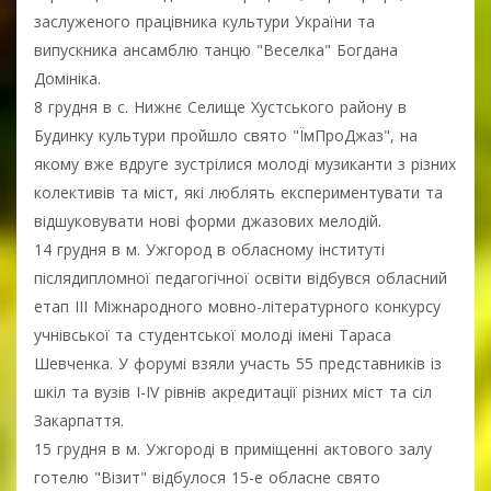
заслуженого працівника культури України та
випускника ансамблю танцю "Веселка" Богдана
Домініка.
8 грудня в с. Нижнє Селище Хустського району в
Будинку культури пройшло свято "ЇмПроДжаз", на
якому вже вдруге зустрілися молоді музиканти з різних
колективів та міст, які люблять експериментувати та
відшуковувати нові форми джазових мелодій.
14 грудня в м. Ужгород в обласному інституті
післядипломної педагогічної освіти відбувся обласний
етап ІІІ Міжнародного мовно-літературного конкурсу
учнівської та студентської молоді імені Тараса
Шевченка. У форумі взяли участь 55 представників із
шкіл та вузів І-ІV рівнів акредитації різних міст та сіл
Закарпаття.
15 грудня в м. Ужгороді в приміщенні актового залу
готелю "Візит" відбулося 15-е обласне свято