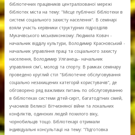
бібліотечних працівників централізованої мережі
бібліотек міста на тему: "Місце публічної бібліотеки в
системі соціального захисту населення". В семінарі
взяли участь керівники структурних підрозділів
Мукачівського міськвиконкому: Людмила Ковач -
начальник відділу культури, Володимир Красновський -
начальник управління праці та соціального захисту
населення, Володимир Уліганець- начальник
управління сім'ї, молоді та спорту. В рамках семінару
проведено круглий стіл "Бібліотечне обслуговування
соціально незахищених категорій користувачів", де
обговорено ряд важливих питань по обслуговуванню
в бібліотеках системи дітей-сиріт, багатодітних сімей,
учасників Великої Вітчизняної війни та локальних
конфліктів, одиноких людей похилого віку,
чорнобильців тощо. Бібліотекарі отримали
індивідуальні консультації на тему: "Підготовка