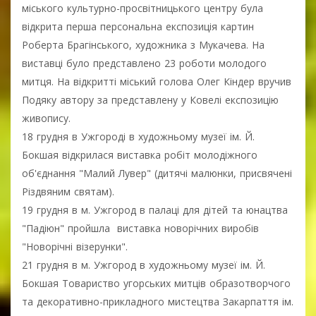
міського культурно-просвітницького центру була
відкрита перша персональна експозиція картин
Роберта Брагінського, художника з Мукачева. На
виставці було представлено 23 роботи молодого
митця. На відкритті міський голова Олег Кіндер вручив
Подяку автору за представлену у Ковелі експозицію
живопису.
18 грудня в Ужгороді в художньому музеї ім. Й.
Бокшая відкрилася виставка робіт молодіжного
об'єднання "Малий Лувер" (дитячі малюнки, присвячені
Різдвяним святам).
19 грудня в м. Ужгород в палаці для дітей та юнацтва
"Падіюн" пройшла виставка новорічних виробів
"Новорічні візерунки".
21 грудня в м. Ужгород в художньому музеї ім. Й.
Бокшая Товариство угорських митців образотворчого
та декоративно-прикладного мистецтва Закарпаття ім.