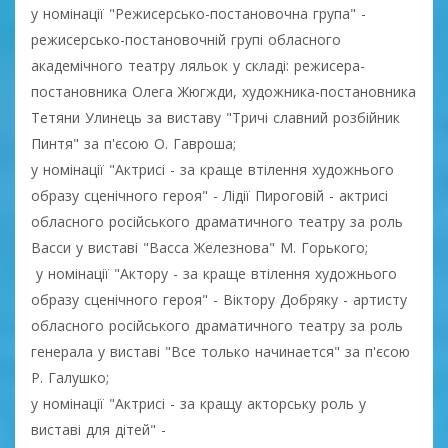
у номінації "Режисерсько-постановочна група" -
режисерсько-постановочній групі обласного
академічного театру ляльок у складі: режисера-
постановника Олега Жюгжди, художника-постановника
Тетяни Улинець за виставу "Тричі славний розбійник
Пинтя" за п'єсою О. Гавроша;
у номінації "Актрисі - за краще втілення художнього
образу сценічного героя" - Лідії Пироговій - актрисі
обласного російського драматичного театру за роль
Васси у виставі "Васса Железнова" М. Горького;
у номінації "Актору - за краще втілення художнього
образу сценічного героя" - Віктору Добряку - артисту
обласного російського драматичного театру за роль
генерала у виставі "Все только начинается" за п'єсою
Р. Галушко;
у номінації "Актрисі - за кращу акторську роль у
виставі для дітей" -