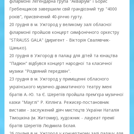
філармонії легендарна група "Акваріум" і Борис
Гребенщиков завершили свій грандіозний тур "4000
років", присвячений 40-річчю гурту.
20 грудня в м. Ужгород у великому залі обласної
філармонії пройшов концерт симфонічного оркестру
"STRAUSS GALA" (диригент - Вікторія Свалявчик-
Цанько).
20 грудня в Ужгороді в палаці для дітей та юнацтва
"Падіюн" відбувся концерт народної та класичної
музики "Різдвяний передзвін".
23 грудня в м. Ужгород у приміщенні обласного
українського музично-драматичного театру імені
братів А.-Ю. та Є. Шерегіїв пройшла прем'єра музичної
казки "Мауглі" Р. Кіплінга. Режисер-постановник
вистави - заслужений діяч мистецтв України Наталія
Тімошкіна (м. Житомир), художник - лауреат премії
братів Шерегіїв Людмила Бєлая.
26 грудня в м. Ужгород у концертному залі палацу для