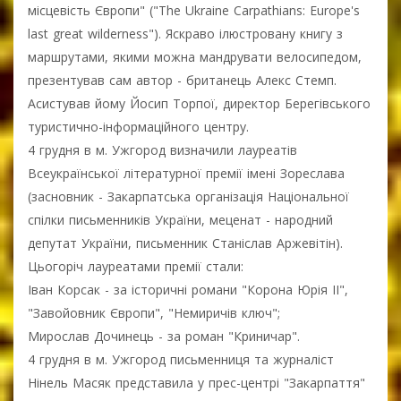
місцевість Європи" ("The Ukraine Carpathians: Europe's
last great wilderness"). Яскраво ілюстровану книгу з
маршрутами, якими можна мандрувати велосипедом,
презентував сам автор - британець Алекс Стемп.
Асистував йому Йосип Торпої, директор Берегівського
туристично-інформаційного центру.
4 грудня в м. Ужгород визначили лауреатів
Всеукраїнської літературної премії імені Зореслава
(засновник - Закарпатська організація Національної
спілки письменників України, меценат - народний
депутат України, письменник Станіслав Аржевітін).
Цьогоріч лауреатами премії стали:
Іван Корсак - за історичні романи "Корона Юрія ІІ",
"Завойовник Європи", "Немиричів ключ";
Мирослав Дочинець - за роман "Криничар".
4 грудня в м. Ужгород письменниця та журналіст
Нінель Масяк представила у прес-центрі "Закарпаття"