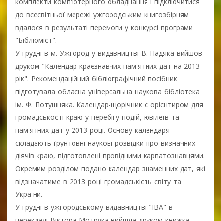
комплекти комп'ютерного обладнання і підключитися
до всесвітньої мережі ужгородським книгозбірням
вдалося в результаті перемоги у конкурсі програми
"Бібліоміст".
У грудні в м. Ужгород у видавництві В. Падяка вийшов
друком "Календар краєзнавчих пам'ятних дат на 2013
рік". Рекомендаційний бібліографічний посібник
підготувала обласна універсальна наукова бібліотека
ім. Ф. Потушняка. Календар-щорічник є орієнтиром для
громадськості краю у перебігу подій, ювілеїв та
пам'ятних дат у 2013 році. Основу календаря
складають ґрунтовні наукові розвідки про визначних
діячів краю, підготовлені провідними карпатознавцями.
Окремим розділом подано календар знаменних дат, які
відзначатиме в 2013 році громадськість світу та
України.
У грудні в ужгородському видавництві "ІВА" в
перекладі Віктора Мотрука вийшла друком книжка