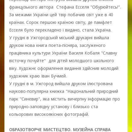
французького автора Стефана Есселя "Обурюйтесь!".
За межами України цей твір побачив світ уже в 40
країнах. Сорок першою країною світу, де памфлет
Есселя було перекладено і видано, стала Україна.
У грудні в Ужгородській міський друкарні вийшла
друком нова книга поета-пісняра, заслуженого
працівника культури України Василя Кобаля "Славну
вісточку почуйте" для дітей молодшого шкільного
віку. Художнє оформлення видання здійснив молодий
художник краю Іван Бучмей.
У грудні в м. Ужгород вийшла друком ілюстрована
науково-популярна книжка "Національний природний
парк "Синевир", яка містить вичерпну інформацію про
природно-заповідну установу і близько ста
кольорових високоякісних фотографій.
ОБРАЗОТВОРЧЕ МИСТЕЦТВО. МУЗЕЙНА СПРАВА