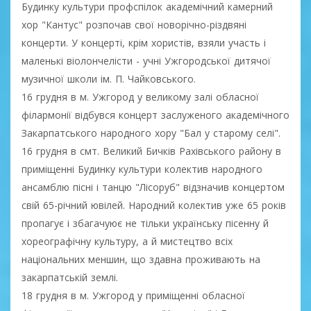
Будинку культури профспілок академічний камерний
хор "Кантус" розпочав свої новорічно-різдвяні
концерти. У концерті, крім хористів, взяли участь і
маленькі віолончелісти - учні Ужгородської дитячої
музичної школи ім. П. Чайковського.
16 грудня в м. Ужгород у великому залі обласної
філармонії відбувся концерт заслуженого академічного
Закарпатського народного хору "Бал у старому селі".
16 грудня в смт. Великий Бичків Рахівського району в
приміщенні Будинку культури колектив народного
ансамблю пісні і танцю "Лісоруб" відзначив концертом
свій 65-річний ювілей. Народний колектив уже 65 років
пропагує і збагачуює не тільки українську пісенну й
хореографічну культуру, а й мистецтво всіх
національних меншин, що здавна проживають на
закарпатській землі.
18 грудня в м. Ужгород у приміщенні обласної