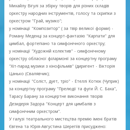
Михайлу Вігулі за збірку творів для різних складів
оркестру народних інструментів, голосу та скрипки з
оркестром "Грай, музико";
у номінації "Композитор" ( за твір великої форми) -
Роману Меденці за концерт-фантазію "Карпати" для
цимбал, фортепіано та симфонічного оркестру;
у номінації "Художній колектив" - симфонічному
оркестру обласної філармонії за концертну програму
"Хіт-парад музики з кінофільмів" (диригент - Вікторія
Цанько (Свалявчик);
у номінації "Соліст, дует, тріо" - Етеллі Котюк (Чуприк)
за концертну програму "Прелюдії та фуги Й. С. Баха",
Тарасу Барану за концертне виконання творів
Дезидерія Задора "Концерт для цимбалів з
симфонічним оркестром".
У галузі театрального мистецтва премію імені братів
Євгена та Юрія-Августина Шерегіїв присуджено: