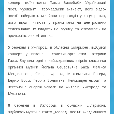
концерт воїна-поета Павла Вишебаби. Український
поет, музикант і громадський активіст, його відео-
поезії набирають мільйони переглядів у соцмережах,
його вірші читають у прайм-тайм на центральних
телеканалах, їх кладуть на музику та озвучують на
проукраїнських мітингах…
5 березня
в Ужгороді, в обласній філармонії, відбувся
концерт у виконанні солістки-органістки Катерини
Гажо. Звучали одні з найяскравіших взірців класичної
органної музики Йогана Себастьяна Баха, Фелікса
Мендельсона, Сезара Франка, Максиміліана Регера,
Енріко Боссі, Георга Больмана. Неймовірні емоції та
нестримна енергія чекали на жителів Ужгорода та
Мукачева.
8 березня
в Ужгороді, в обласній філармонії,
відбулось музичне свято „Мелодії весни” Академічного