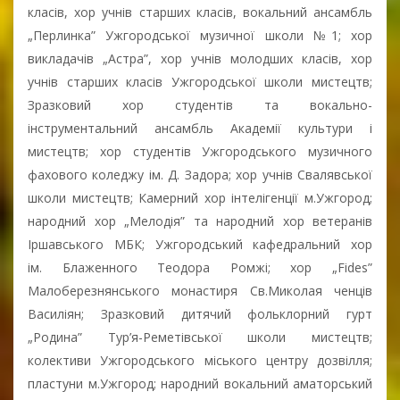
класів, хор учнів старших класів, вокальний ансамбль
„Перлинка” Ужгородської музичної школи №1; хор
викладачів „Астра”, хор учнів молодших класів, хор
учнів старших класів Ужгородської школи мистецтв;
Зразковий хор студентів та вокально-
інструментальний ансамбль Академії культури і
мистецтв; хор студентів Ужгородського музичного
фахового коледжу ім. Д. Задора; хор учнів Свалявської
школи мистецтв; Камерний хор інтелігенції м.Ужгород;
народний хор „Мелодія” та народний хор ветеранів
Іршавського МБК; Ужгородський кафедральний хор
ім. Блаженного Теодора Ромжі; хор „Fides”
Малоберезнянського монастиря Св.Миколая ченців
Василіян; Зразковий дитячий фольклорний гурт
„Родина” Тур’я-Реметівської школи мистецтв;
колективи Ужгородського міського центру дозвілля;
пластуни м.Ужгород; народний вокальний аматорський