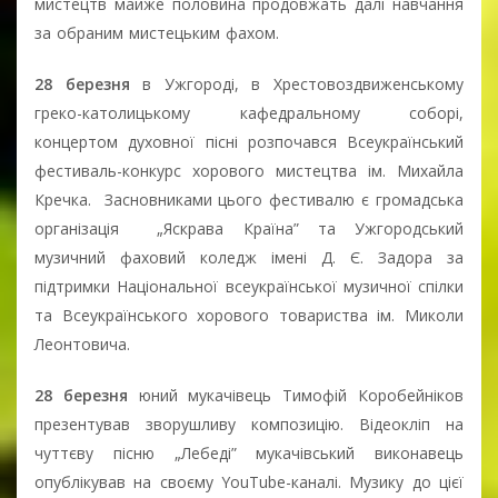
мистецтв майже половина продовжать далі навчання
за обраним мистецьким фахом.
28 березня
в Ужгороді, в Хрестовоздвиженському
греко-католицькому кафедральному соборі,
концертом духовної пісні розпочався Всеукраїнський
фестиваль-конкурс хорового мистецтва ім. Михайла
Кречка. Засновниками цього фестивалю є громадська
організація „Яскрава Країна” та Ужгородський
музичний фаховий коледж імені Д. Є. Задора за
підтримки Національної всеукраїнської музичної спілки
та Всеукраїнського хорового товариства ім. Миколи
Леонтовича.
28 березня
юний мукачівець Тимофій Коробейніков
презентував зворушливу композицію.
Відеокліп на
чуттєву пісню „Лебеді” мукачівський виконавець
опублікував на своєму YouTube-каналі. Музику до цієї