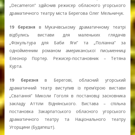
„Decameron” здійснив режисер обласного угорського
драматичного театру міста Берегова Олег Мельничук.
19 березня
в Мукачівському драматичному театрі
відбулись вистави для маленьких глядачів
„Фізкультура для Баби Яги” та „Поліанна” за
однойменним романом американської письменниці
Елеонор Портер. Режисер-постановник – Тетяна
Курта.
19 березня
в Берегові, обласний угорський
драматичний театр виступив із прем’єрою вистави
„Сватання” Миколи Гоголя в постановці засновника
закладу Аттіли Віднянського. Вистава – спільна
постановка Закарпатського обласного угорського
драматичного театру та Національного театру
Угорщини (Будапешт).