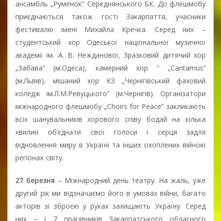
ансамбль „Руменок” Середнянського БК. До флешмобу
приєднаються також гості Закарпаття, учасники
фестивалю імені Михайла Кречка. Серед них –
студентський хор Одеської національної музичної
академії ім. А. В. Нежданової, Зразковий дитячий хор
„Забава” (м.Одеса), камерний хор ” „Cantamus”
(м.Львів), мішаний хор КЗ „Чернігівський фаховий
коледж ім.Л.М.Ревуцького” (м.Чернігів). Організатори
міжнародного флешмобу „Choirs for Peace” закликають
всіх шанувальників хорового співу бодай на кілька
хвилин об’єднати свої голоси і серця задля
відновлення миру в Україні та інших охоплених війною
регіонах світу.
27 березня
– Міжнародний день театру. На жаль, уже
другий рік ми відзначаємо його в умовах війни, багато
акторів зі зброєю у руках захищають Україну. Серед
них – і 7 працівників Закарпатського обласного