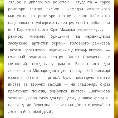
ляльок є дипломною роботою студента 4 курсу
режисури театру ляльок кафедри акторського
мистецтва та режисури театру ляльок Київського
національного університету театру, кіно і телебачення
ім. І. Карпенка-Карого Юрія Михалка (керівник курсу —
режисер Михайло Урицький) під керівництвом
заслуженої артистки України, головного режисера
Наталії Орєшнікової. Художник-сценограф вистави —
головний художник театру Паола Полуденна. У
святковий тиждень у рамках Всесвітнього дня
лялькаря та Міжнародного дня театру, який лялькарі
назвали „Театр — дітям”, було проведено багато
вистав та творчих заходів — на стаціонарі, окрім
прем'єрних показів, відбулися вистави „Зайчикова
хатинка”, „Нова сукня для принцеси”, „Спляча красуня”,
на виїзді до Берегова — вистави „Золоте курча” та
„Чок та його вірні друзі”.