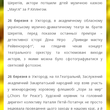
Шерегіїв, актори потішили дітей музичною казкою
„Мауглі” за Р.Кіплінгом.
26 березня
в Ужгороді, в академічному обласному
українському музично-драматичному театрі ім. братів
Шерегіїв, перед показом останньої прем’єри –
детективної історії Дона Нігро „Привиди маєтку
Рейвенскрофт”, на глядачів чекав концерт
театрального оркестру та костюмовані виходи
акторів, з якими можна було сфотографуватися у
святковій фотозоні.
26 березня
в Ужгороді, на пл.Театральній, Заслужений
академічний Закарпатський народний хор взяв участь
у міжнародному хоровому флешмобі „Хори за мир”
(„Choirs for Peace”). Художній керівник та головний
диригент колективу Наталія Петій-Потапчук не просто
ініціювала проведення цього заходу в нашому краї, а й