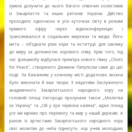
зуміла долучити до нього багато співочих колективів
із Закарпаття та інших регіонів України. Дійство
проходило одночасно в усіх куточках світу в режимі
прямого ефіру через відеоконференцію і
транслювалося в соціальних мережах та медіа. Його
мета – об’єднати різні хори та інституції для заклику
до миру за допомогою хорового співу. Крім того, під
час флешмобу відбулася прем’єра нового гімну „Choirs
for Peace”, створеного Джимом Папулісом саме до цієї
події. За бажанням у кожному місті додатково можна
було виконати й інші твори. З ініціативи Заслуженого
академічного Закарпатського народного хору на
головній площі Ужгорода пролунали також „Молитва
за Україну” та „Ой у лузі червона калина”, адже понад
усе ми мріємо про перемогу та мир у нашій державі. А
разом із артистами Закарпатського народного хору
свої молитви до неба піднесуть: хор учнів молодших