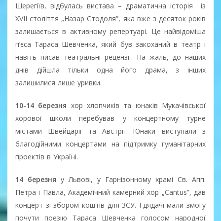
Шерегіїв, відбулась вистава – драматична історія із
ХVІІ століття „Назар Стодоля”, яка вже з десяток років
залишається в активному репертуарі. Це найвідоміша
п’єса Тараса Шевченка, який був закоханий в театр і
навіть писав театральні рецензії. На жаль, до наших
днів дійшла тільки одна його драма, з інших
залишилися лише уривки.
10-14 березня
хор хлопчиків та юнаків Мукачівської
хорової школи перебував у концертному турне
містами Швейцарії та Австрії. Юнаки виступали з
благодійними концертами на підтримку гуманітарних
проектів в Україні.
14 березня
у Львові, у Гарнізонному храмі Св. Апп.
Петра і Павла, Академічний камерний хор „Cantus”, дав
концерт зі збором коштів для ЗСУ. Гдядачі мали змогу
почути поезію Тараса Шевченка голосом народної