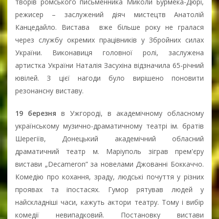
творів ромського письменника Миколи Бурмека-Дюрі,
режисер – заслужений діяч мистецтв Анатолій
Канцедайло. Вистава вже більше року не гралася
через службу окремих працівників у Збройних силах
України. Виконавиця головної ролі, заслужена
артистка України Наталія Засухіна відзначила 65-річний
ювілей. З цієї нагоди було вирішено поновити
резонансну виставу.
19 березня
в Ужгороді, в академічному обласному
українському музично-драматичному театрі ім. братів
Шерегіїв, Донецький академічний обласний
драматичний театр м. Маріуполь зіграв прем'єру
вистави „Decameron” за новелами Джованні Боккаччо.
Комедію про кохання, зраду, людські почуття у різних
проявах та іпостасях. Гумор рятував людей у
найскладніші часи, кажуть актори театру. Тому і вибір
комедії невипадковий. Постановку вистави