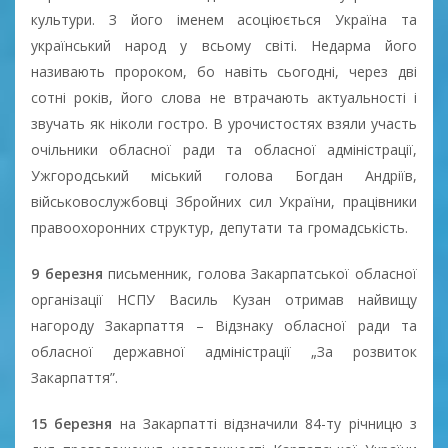
культури. З його іменем асоціюється Україна та
український народ у всьому світі. Недарма його
називають пророком, бо навіть сьогодні, через дві
сотні років, його слова не втрачають актуальності і
звучать як ніколи гостро. В урочистостях взяли участь
очільники обласної ради та обласної адміністрації,
Ужгородський міський голова Богдан Андріїв,
військовослужбовці Збройних сил України, працівники
правоохоронних структур, депутати та громадськість.
9 березня
письменник, голова Закарпатської обласної
організації НСПУ Василь Кузан отримав найвищу
нагороду Закарпаття – Відзнаку обласної ради та
обласної державної адміністрації „За розвиток
Закарпаття”.
15 березня
на Закарпатті відзначили 84-ту річницю з