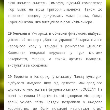
пісні написав вчитель Тимофія, відомий композитор
Ігор Білик на вірші Григорія Ліщенюка. Також до
творчого процесу долучилась мама юнака, Ольга
Коробейнікова, яка виступила в ролі кліпмейкера.
29 березня
в Ужгороді, в обласній філармонії, відбувся
унікальний концерт „Браття українці!” Закарпатського
народного хору у тандемі з рок-гуртом „Шабля”.
Колективи невдовзі вирушать у тури містами
Закарпаття, України, а також артисти планують
виступити за кордоном.
29 березня
в Ужгороді, у міському Палаці культури,
відбулося льодове шоу від артистів міжнародного
циркового мистецтва і фігурного катання „QUEEN”
!
На
сцені виступили 15 артистів, які підкорили міжнародні
арени усього світу. Глядачі потрапили у Льодове
королівство, де були поєднані надпотужні стихії