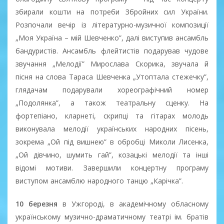
збирали кошти на потреби Збройних сил України.
Розпочали вечір із літературно-музичної композиції
„Моя Україна – мій Шевченко”, далі виступив ансамбль
бандуристів. Ансамбль флейтистів подарував чудове
звучання „Мелодії” Мирослава Скорика, звучала й
пісня на слова Тараса Шевченка „Утоптала стежечку”,
глядачам подарували хореографічний номер
„Подолянка”, а також театральну сценку. На
фортепіано, кларнеті, скрипці та гітарах молодь
виконувала мелодії українських народних пісень,
зокрема „Ой під вишнею” в обробці Миколи Лисенка,
„Ой дівчино, шумить гай”, козацькі мелодії та інші
відомі мотиви. Завершили концертну програму
виступом ансамблю народного танцю „Карічка”.
10 березня
в Ужгороді, в академічному обласному
українському музично-драматичному театрі ім. братів