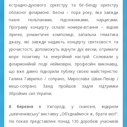
естрадно-духового оркестру та біг-бенду оркестру
обласної філармонії. Весна – пора року, яка завжди
пахне тюльпанами, підсніжниками, нарцисами.
Програму концерту склали номери-вітання − відомі
ліричні, романтичні композиції, запальна тематика
джазу, які завжди надають концерту святковості та
урочистості, допоможуть відчути дух весни, отримати
море позитиву та енергійний настрій. Солювали у
філармонійній події неймовірні, професійні виконавці,
що вже давно підкорили публіку своєю майстерністю:
Галина Гаврилко / сопрано, Мирослава Швах-Пекар /
мецо-сопрано. Захід пройшов задля підтримки
Збройних сил України.
8 березня
в Ужгороді, у скансені, відкрили
„шевченківську” виставку „Об’єднаймося ж, брати мої!”.
На показі представлені понад 130 доробків учасників