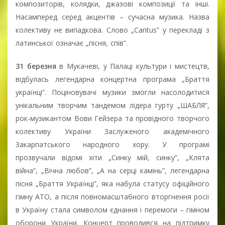
композиторів, колядки, джазові композиції та інші.
Насамперед серед акцентів – сучасна музика. Назва
колективу не випадкова. Слово „Cаntus” у перекладі з
латинської означає „пісня, спів”.
31 березня
в Мукачеві, у Палаці культури і мистецтв,
відбулась легендарна концертна програма „Браття
українці”. Поціновувачі музики змогли насолодитися
унікальним творчим тандемом лідера гурту „ШАБЛЯ”,
рок-музикантом Вови Гейзера та провідного творчого
колективу України Заслуженого академічного
Закарпатського народного хору. У програмі
прозвучали відомі хіти „Синку мій, синку”, „Клята
війна”, „Вічна любов”, „А на серці камінь”, легендарна
пісня „Браття Українці”, яка набула статусу офіційного
гімну АТО, а після повномасштабного вторгнення росії
в Україну стала символом єднання і перемоги – гімном
оборони України. Концерт проводився на підтримку