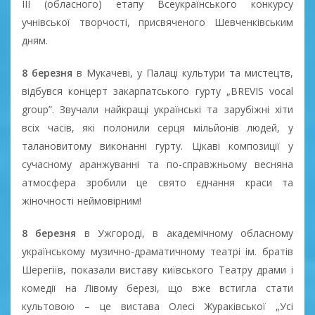
ІІІ (обласного) етапу Всеукраїнського конкурсу
учнівської творчості, присвяченого Шевченківським
дням.
8 березня
в Мукачеві, у Палаці культури та мистецтв,
відбувся концерт закарпатського гурту „BREVIS vocal
group”. Звучали найкращі українські та зарубіжні хіти
всіх часів, які полонили серця мільйонів людей, у
талановитому виконанні гурту. Цікаві композиції у
сучасному аранжуванні та по-справжньому весняна
атмосфера зробили це свято єднання краси та
жіночності неймовірним!
8 березня
в Ужгороді, в академічному обласному
українському музично-драматичному театрі ім. братів
Шерегіїв, показали виставу київського Театру драми і
комедії на Лівому березі, що вже встигла стати
культовою – це вистава Олесі Жураківської „Усі