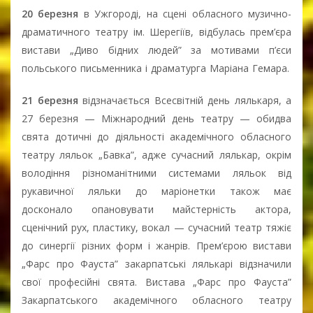
20 березня
в Ужгороді, на сцені обласного музично-
драматичного театру ім. Шерегіїв, відбулась прем’єра
вистави „Диво бідних людей” за мотивами п’єси
польського письменника і драматурга Маріана Гемара.
21 березня
відзначається Всесвітній день лялькаря, а
27 березня — Міжнародний день театру — обидва
свята дотичні до діяльності академічного обласного
театру ляльок „Бавка”, адже сучасний лялькар, окрім
володіння різноманітними системами ляльок від
рукавичної ляльки до маріонетки також має
досконало опановувати майстерність актора,
сценічний рух, пластику, вокал — сучасний театр тяжіє
до синергії різних форм і жанрів. Прем’єрою вистави
„Фарс про Фауста” закарпатські лялькарі відзначили
свої професійні свята. Вистава „Фарс про Фауста”
Закарпатського академічного обласного театру