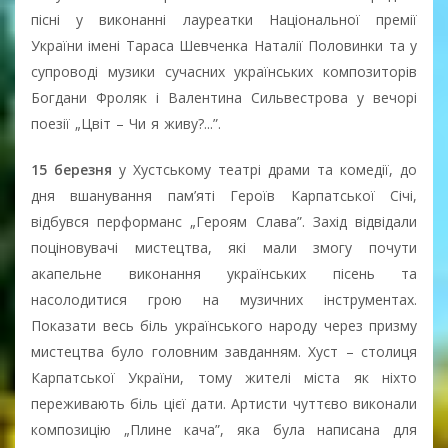
пісні у виконанні лауреатки Національної премії
України імені Тараса Шевченка Наталії Половинки та у
супроводі музики сучасних українських композиторів
Богдани Фроляк і Валентина Сильвестрова у вечорі
поезії „Цвіт – Чи я живу?...”.
15 березня
у Хустському театрі драми та комедії, до
дня вшанування пам’яті Героїв Карпатської Січі,
відбувся перформанс „Героям Слава”. Захід відвідали
поціновувачі мистецтва, які мали змогу почути
акапельне виконання українських пісень та
насолодитися грою на музичних інструментах.
Показати весь біль українського народу через призму
мистецтва було головним завданням. Хуст – столиця
Карпатської України, тому жителі міста як ніхто
переживають біль цієї дати. Артисти чуттєво виконали
композицію „Плине кача”, яка була написана для