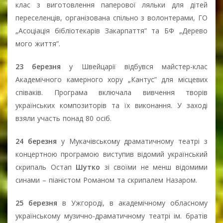
клас з виготовлення паперової ляльки для дітей
переселенців, організована спільно з волонтерами, ГО
„Асоціація бібліотекарів Закарпаття” та БФ „Дерево
мого життя”.
23 березня
у Швейцарії відбувся майстер-клас
Академічного камерного хору „Кантус” для місцевих
співаків. Програма включала вивчення творів
українських композиторів та їх виконання. У заході
взяли участь понад 80 осіб.
24 березня
у Мукачівському драматичному театрі з
концертною програмою виступив відомий український
скрипаль Остап
Шутко
зі своїми не менш відомими
синами – піаністом Романом та скрипалем Назаром.
25 березня
в Ужгороді, в академічному обласному
українському музично-драматичному театрі ім. братів