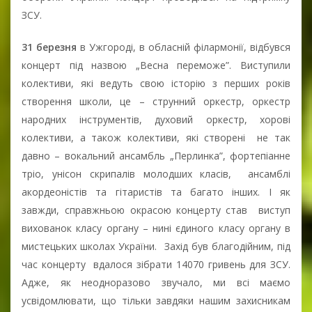
ЗСУ.
31 березня
в Ужгороді, в обласній філармонії, відбувся
концерт під назвою „Весна переможе”. Виступили
колективи, які ведуть свою історію з перших років
створення школи, це – струнний оркестр, оркестр
народних інструментів, духовий оркестр, хорові
колективи, а також колективи, які створені не так
давно – вокальний ансамбль „Перлинка”, фортепіанне
тріо, унісон скрипалів молодших класів, ансамблі
акордеоністів та гітаристів та багато інших. І як
завжди, справжньою окрасою концерту став виступ
вихованок класу органу – нині єдиного класу органу в
мистецьких школах України. Захід був благодійним, під
час концерту вдалося зібрати 14070 гривень для ЗСУ.
Адже, як неодноразово звучало, ми всі маємо
усвідомлювати, що тільки завдяки нашим захисникам