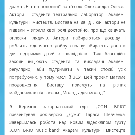
драма „Ніч на полонині” за п’єсою Олександра Олеся.
Актори – студенти театральної лабораторії Академії
культури і мистецтв. Вистава на дві дії, юні актори не
підвели – зіграли свої ролі достойно, про що свідчать
оплески глядачів. Актори набираються досвіду і
роблять одночасно добру справу: збирають донати
для підтримки дітей з інвалідністю. Такі благодійні
заходи ініціюють студенти та викладачі Академії
регулярно, аби підтримати у такий спосіб усіх
потребуючих, у тому числі й ЗСУ. Цей проєкт матиме
продовження. Виставу покажуть на різних
майданчиках під гаслом „Молодь для молоді”.
9 березня
закарпатський гурт „CON BRIO”
презентував рок-версію „Думи” Тараса Шевченка.
Завершилась робота над новим відеокліпом гурту
„CON BRIO Music band” Академії культури і мистецтв