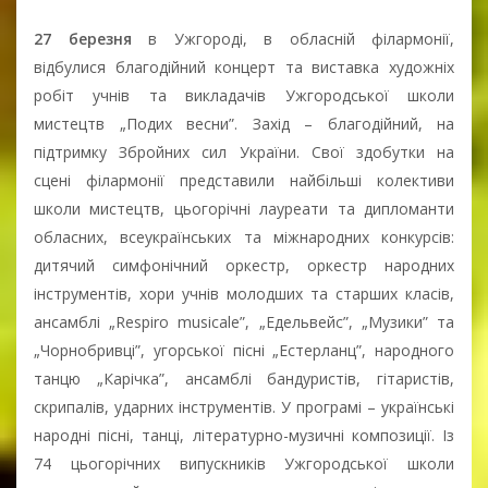
27 березня
в Ужгороді, в обласній філармонії,
відбулися благодійний концерт та виставка художніх
робіт учнів та викладачів Ужгородської школи
мистецтв „Подих весни”. Захід – благодійний, на
підтримку Збройних сил України. Свої здобутки на
сцені філармонії представили найбільші колективи
школи мистецтв, цьогорічні лауреати та дипломанти
обласних, всеукраїнських та міжнародних конкурсів:
дитячий симфонічний оркестр, оркестр народних
інструментів, хори учнів молодших та старших класів,
ансамблі „Respiro musicale”, „Едельвейс”, „Музики” та
„Чорнобривці”, угорської пісні „Естерланц”, народного
танцю „Карічка”, ансамблі бандуристів, гітаристів,
скрипалів, ударних інструментів. У програмі – українські
народні пісні, танці, літературно-музичні композиції. Із
74 цьогорічних випускників Ужгородської школи