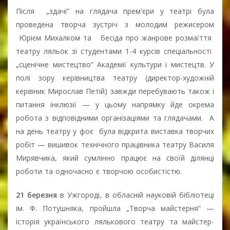
Після „здачі” на глядача прем'єри у театрі була
проведена творча зустріч з молодим режисером
Юрієм Михалком та бесіда про жанрове розмаїття
театру ляльок зі студентами 1-4 курсів спеціальності
„сценічне мистецтво” Академії культури і мистецтв. У
полі зору керівництва театру (директор-художній
керівник Мирослав Петій) завжди перебувають також і
питання інклюзії — у цьому напрямку йде окрема
робота з відповідними організаціями та глядачами. А
на день театру у фоє була відкрита виставка творчих
робіт — вишивок технічного працівника театру Василя
Мирявчика, який сумлінно працює на своїй ділянці
роботи та одночасно є творчою особистістю.
21 березня
в Ужгороді, в обласній науковій бібліотеці
ім. Ф. Потушняка, пройшла „Творча майстерня” —
історія українського лялькового театру та майстер-