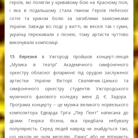
героїв, які полягли у кривавому бою на Красному полі,
і яка в подальшому стала гімном Героїв Небесної
сотні та криком болю за загиблими захисниками
України. Завжди всі події у житті, як веселі так і сумні,
українці переживали з піснею, тому артисти чуттєво
виконували композиції.
15 березня
в Ужгороді пройшов концерт-лекція
„Музика в театрі” Академічного симфонічного
оркестру обласної філармонії під орудою заслуженої
артистки України Вікторії Свалявчик-Цанько та
симфонічного оркестру студентів Ужгородського
музичного фахового коледжу імені Д. Є. Задора.
Програма концерту − це музика великого норвезького
композитора Едварда Гріга „Пер Ґюнт” написана до
драми Генріка Ібсена, яка придбала небувалу
популярність. Серед людей навряд чи знайдуться такі,
що ніколи не чули мелодію „Ранку” або не впізнають