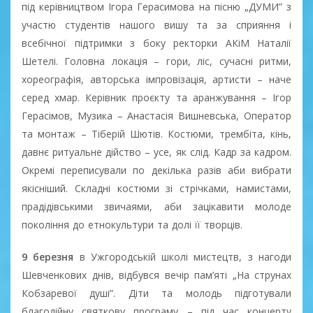
під керівництвом Ігора Герасимова на пісню „ДУМИ” з
участю студентів нашого вишу та за сприяння і
всебічної підтримки з боку ректорки АКіМ Наталії
Шетелі. Головна локація – гори, ліс, сучасні ритми,
хореографія, авторська імпровізація, артисти – наче
серед хмар. Керівник проєкту та аранжування – Ігор
Герасімов, Музика – Анастасія Вишневська, Оператор
та монтаж – Тіберій Шютів. Костюми, трембіта, кінь,
давнє ритуальне дійство – усе, як слід. Кадр за кадром.
Окремі переписували по декілька разів аби вибрати
якісніший. Складні костюми зі стрічками, намистами,
прадідівськими звичаями, аби зацікавити молоде
покоління до етнокультури та долі її творців.
9 березня
в Ужгородській школі мистецтв, з нагоди
Шевченкових днів, відбувся вечір пам’яті „На струнах
Кобзаревої душі”. Діти та молодь підготували
благодійну святкову програму – під час концерту