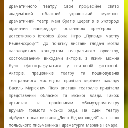
драматичного театру. Своє професійне свято
академічний обласний український музично-
драматичний театр імені братів Шерегіїв в Ужгороді
відзначив напередодні останньою прем’єрою –
детективною історією Дона Нігро „Привиди маєтку
Рейвенскрофт”. До початку вистави глядачі могли
насолодитися концертом театрального оркестру,
костюмованими виходами акторів, з якими можна
було сфотографуватися у святковій фотозоні.
Акторів, працівників театру та поціновувачів
театрального мистецтва привітав керівник закладу
Василь Марюхнич. Після вистави театралів привітали
представники обласної та міської влади. Також
артистам та працівникам облмуздрамтеатру
вручили грамоти міської ради. На сцені театру
відбувся показ вистави „Диво бідних людей” за п'єсою
польського письменника і драматурга Маріана Гемара.