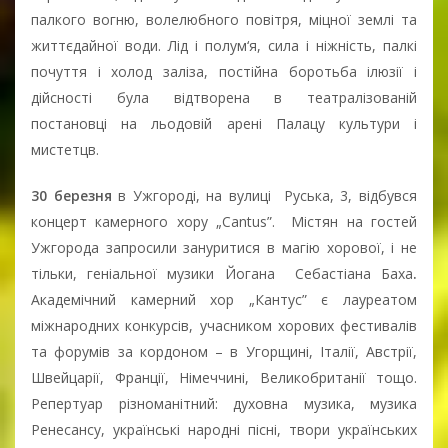
палкого вогню, волелюбного повітря, міцної землі та
життєдайної води. Лід і полум‘я, сила і ніжність, палкі
почуття і холод заліза, постійна боротьба ілюзії і
дійсності була відтворена в театралізованій
постановці на льодовій арені Палацу культури і
мистетцв.
30 березня
в Ужгороді, на вулиці Руська, 3, відбувся
концерт камерного хору „Cantus”. Містян на гостей
Ужгорода запросили зануритися в магію хорової, і не
тільки, геніальної музики Йогана Себастіана Баха
.
Академiчний камерний хор „Кантус” є лауреатом
міжнародних конкурсів, учасником хорових фестивалів
та форумів за кордоном – в Угорщині, Італії, Австрії,
Швейцарії, Франції, Німеччині, Великобританії тощо.
Репертуар різноманітний: духовна музика, музика
Ренесансу, українські народні пісні, твори українських