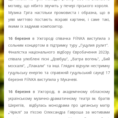
мотиву, що нібито звучить у печері гірського короля.
Музика Гріга настільки промовиста і образна, що в
уяві миттєво постають яскраві картини, і саме такі,
якими їх задумав композитор.
16 березня
в Ужгороді співачка FIЇNKA виступила з
сольним концертом в підтримку туру „Гуцулия рулит”.
Фіналістка національного відбору Євробачення 2023р.
співала улюблені пісні „Довбуш”, „Ватра вогень”, „Бий
москаля”, „Плакали” та інші. Глядачі відчули нестримну
гуцульську енергію та справжній гуцульський саунд! 17
березня FIЇNKA виступила у Мукачеві.
16 березня
в Ужгороді, в академічному обласному
українському музично-драматичному театрі ім. братів
Шерегіїв, відбулась монодрама про циганську матір
„Чіріклі” за п’єсою Олександра Гавроша за мотивами