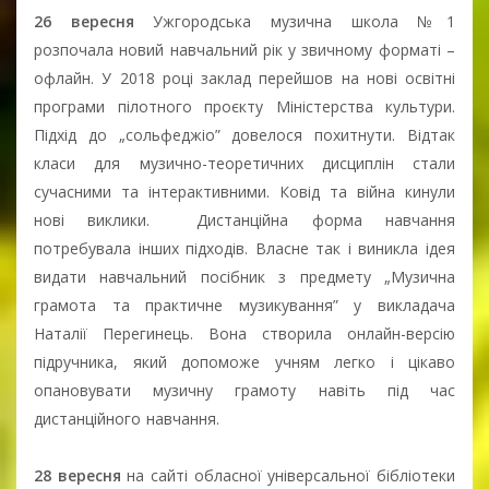
26 вересня
Ужгородська музична школа №1
розпочала новий навчальний рік у звичному форматі –
офлайн. У 2018 році заклад перейшов на нові освітні
програми пілотного проєкту Міністерства культури.
Підхід до „сольфеджіо” довелося похитнути. Відтак
класи для музично-теоретичних дисциплін стали
сучасними та інтерактивними. Ковід та війна кинули
нові виклики. Дистанційна форма навчання
потребувала інших підходів. Власне так і виникла ідея
видати навчальний посібник з предмету „Музична
грамота та практичне музикування” у викладача
Наталії Перегинець. Вона створила онлайн-версію
підручника, який допоможе учням легко і цікаво
опановувати музичну грамоту навіть під час
дистанційного навчання.
28 вересня
на сайті обласної універсальної бібліотеки