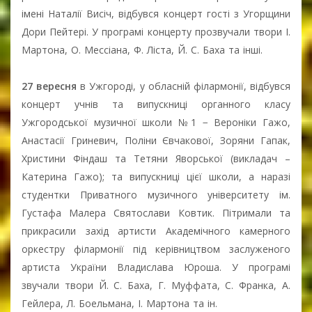
імені Наталії Висіч, відбувся концерт гості з Угорщини
Дори Пейтері. У програмі концерту прозвучали твори І.
Мартона, О. Мессіана, Ф. Ліста, Й. С. Баха та інші.
27 вересня
в Ужгороді, у обласній філармонії, відбувся
концерт учнів та випускниці органного класу
Ужгородської музичної школи №1 − Вероніки Гажо,
Анастасії Гриневич, Поліни Євчакової, Зоряни Гапак,
Христини Фіндаш та Тетяни Яворської (викладач –
Катерина Гажо); та випускниці цієї школи, а наразі
студентки Приватного музичного університету ім.
Густафа Малера Святослави Ковтик. Пітримали та
прикрасили захід артисти Академічного камерного
оркестру філармонії під керівництвом заслуженого
артиста України Владислава Юроша. У програмі
звучали твори Й. С. Баха, Г. Муффата, С. Франка, А.
Гейлера, Л. Боельмана, І. Мартона та ін.