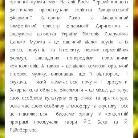
органної музики імені Наталії Висіч. Перший концерт
фестивалю презентували солістка Закарпатської
філармонії Катерина Гажо та Академічний
симфонічний оркестр філармонії. Диригентка –
заслужена артистка України Вікторія Свалявчик-
Цанько. Музика – це одвічний діалог звуків та їх
сенсів, почуттів та інтелекту, певних гармонійних
формул, закладених попередніми поколіннями
композиторів. А також – це діалог композитора, який
створює музику, виконавця, що її відтворює, і
слухача, який намагається почути і зрозуміти.
Закарпатська обласна філармонія – це місце, де панує
своя особлива культурна енергетика та архітектура,
вона має свою особливу атмосферу та акустику і все
це підсилюється барвами органу. У концертній
програмі прозвучали твори Й.С. Баха та Й.
Райнбергера.