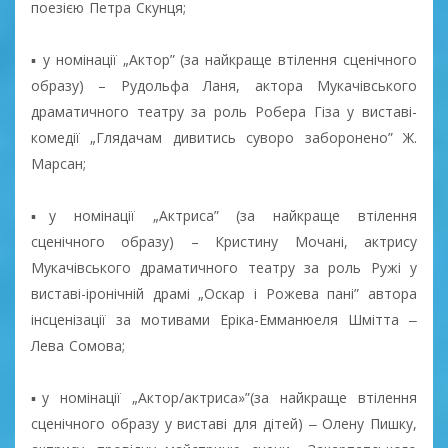
поезією Петра Скунця;
▪ у номінації „Актор” (за найкраще втілення сценічного
образу) – Рудольфа Ланя, актора Мукачівського
драматичного театру за роль Робера Гіза у виставі-
комедії „Глядачам дивитись суворо заборонено” Ж.
Марсан;
▪у номінації „Актриса” (за найкраще втілення
сценічного образу) – Кристину Мочані, актрису
Мукачівського драматичного театру за роль Ружі у
виставі-іронічній драмі „Оскар і Рожева пані” автора
інсценізації за мотивами Еріка-Емманюеля Шмітта ‒
Лева Сомова;
▪у номінації „Актор/актриса»”(за найкраще втілення
сценічного образу у виставі для дітей) ‒ Олену Пишку,