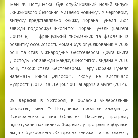
імені Ф. Потушняка, був опублікований новий випуск
„Книжкового безсоння. Читаємо новинку”. У черговому
випуску представляємо книжку Лорана Гунеля „Бог
завжди подорожує інкогніто”. Лоран Гунель (Laurent
Gounelle) — французький письменник та фахівець із
розвитку особистості. Роман був опублікований у 2008
році та став міжнародним бестселером. Друга книга
„Господь Бог завжди мандрує інкогніто”, видана у 2010
році, також стала бестселером. Перу Лорана Гунеля
належать книги „Філософ, якому не вистачало
мудрості” (2012) та „Le jour où j'ai appris à vivre” (2014).
29 вересня
в Ужгороді, в обласній універсальній
бібліотеці імені Ф. Потушняка, пройшли заходи до
Всеукраїнського дня бібліотек. Насичену програму
підготували працівники. Зокрема, у програмі відбулись:
акція з буккросингу „Капуркова книжка” та фотозона у