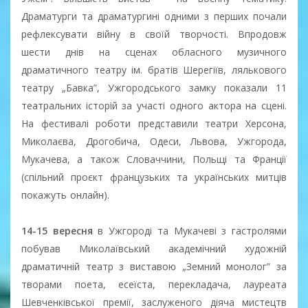
Драматурги та драматургині одними з перших почали
рефлексувати війну в своїй творчості. Впродовж
шести днів на сценах обласного музичного
драматичного театру ім. братів Шерегіїв, лялькового
театру „Бавка”, Ужгородського замку показали 11
театральних історій за участі одного актора на сцені.
На фестивалі роботи представили театри Херсона,
Миколаєва, Дрогобича, Одеси, Львова, Ужгорода,
Мукачева, а також Словаччини, Польщі та Франції
(спільний проєкт французьких та українських митців
покажуть онлайн).
14-15 вересня
в Ужгороді та Мукачеві з гастролями
побував Миколаївський академічний художній
драматичній театр з виставою „Земний монолог” за
творами поета, есеїста, перекладача, лауреата
Шевченківської премії, заслуженого діяча мистецтв