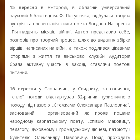
15 вересня
в Ужгороді, в обласній універсальній
науковій бібліотеці ім. Ф. Потушняка, відбулася творча
зустріч та презентація книги поета Богдана Назаренка
„П’ятнадцять місяців війни”. Автор представив себе,
розповів про творчий процес, шлях до видання збірки
віршів, написаних на війні, а також поділився цікавими
історіями з життя та військової служби. Аудиторія
брала активну участь в заході, ставлячи поетові
питання.
16 вересня
у Словаччині, у Свиднику, за сонячної,
теплої погоди відстартував 32-річник туристичного
походу під назвою „Стежками Олександра Павловича”,
заснований і організований як прояв пошани
народному карпатському поету, „співцю Маковиці”,
педагогу, духовному і громадському діячеві, патріоту і
будителю Олександру Павловичу. Похід проходить