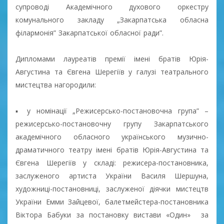
супроводі Академічного духового оркестру
комунального закладу „Закарпатська обласна
філармонія” Закарпатської обласної ради”.
Дипломами лауреатів премії імені братів Юрія-
Августина та Євгена Шерегіїв у галузі театрального
мистецтва нагородили:
▪ у номінації „Режисерсько-постановочна група” –
режисерсько-постановочну групу Закарпатського
академічного обласного українського музично-
драматичного театру імені братів Юрія-Августина та
Євгена Шерегіїв у складі: режисера-постановника,
заслуженого артиста України Василя Шершуна,
художниці-постановниці, заслуженої діячки мистецтв
України Емми Зайцевої, балетмейстера-постановника
Віктора Бабуки за постановку вистави «Один» за