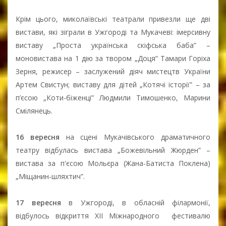
Крім цього, миколаївські театрали привезли ще дві
вистави, які зіграли в Ужгороді та Мукачеві: імерсивну
виставу „Проста українська скіфська баба” –
моновистава на 1 дію за твором „Доця” Тамари Горіха
Зерня, режисер – заслужений діяч мистецтв України
Артем Свистун; виставу для дітей „Котячі історії” – за
п’єсою „Коти-біженці” Людмили Тимошенко, Марини
Смілянець.
16 вересня
на сцені Мукачівського драматичного
театру відбулась вистава „Божевільний Жюрден” –
вистава за п'єсою Мольєра (Жана-Батиста Поклена)
„Міщанин-шляхтич”.
17 вересня
в Ужгороді, в обласній філармонії,
відбулось відкриття XII Міжнародного фестивалю