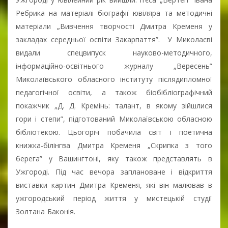
Ребрика на матеріалі біографії ювіляра та методичні
матеріали „Вивчення творчості Дмитра Кременя у
закладах середньої освіти Закарпаття”. У Миколаєві
видали спецвипуск науково-методичного,
інформаційно-освітнього журналу „Вересень”
Миколаївського обласного інституту післядипломної
педагогічної освіти, а також біобібліографічний
покажчик „Д. Д. Кремінь: талант, в якому зійшлися
гори і степи”, підготований Миколаївською обласною
бібліотекою. Цьогоріч побачила світ і поетична
книжка-білінгва Дмитра Кременя „Скрипка з того
берега” у Вашингтоні, яку також представлять в
Ужгороді. Під час вечора заплановане і відкриття
виставки картин Дмитра Кременя, які він малював в
ужгородський період життя у мистецькій студії
Золтана Баконія.