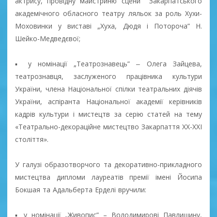
актрису, провідну майстриню сцени Закарпатського
академічного обласного театру ляльок за роль Хухи-
Моховинки у виставі „Хуха, Дюдя і Потороча” Н.
Шейко-Медведєвої;
▪ у номінації „Театрознавець” ‒ Олега Зайцева,
театрознавця, заслуженого працівника культури
України, члена Національної спілки театральних діячів
України, аспіранта Національної академії керівників
кадрів культури і мистецтв за серію статей на тему
«Театрально-декораційне мистецтво Закарпаття ХХ-ХХІ
століття».
У галузі образотворчого та декоративно-прикладного
мистецтва дипломи лауреатів премії імені Йосипа
Бокшая та Адальберта Ерделі вручили:
▪ у номінації „Живопис” – Володимирові Павлишину,