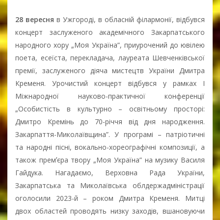
28 вересня
в Ужгороді, в обласній філармонії, відбувся
концерт заслуженого академічного Закарпатського
народного хору „Моя Україна”, приурочений до ювілею
поета, есеїста, перекладача, лауреата Шевченківської
премії, заслуженого діяча мистецтв України Дмитра
Кременя. Урочистий концерт відбувся у рамках І
Міжнародної науково-практичної конференції
„Особистість в культурно – освітньому просторі:
Дмитро Кремінь до 70-річчя від дня народження.
Закарпаття-Миколаївщина”. У програмі – патріотичні
та народні пісні, вокально-хореографічні композиції, а
також премʼєра твору „Моя Україна” на музику Василя
Гайдука. Нагадаємо, Верховна Рада України,
Закарпатська та Миколаївська облдержадміністрації
оголосили 2023-й – роком Дмитра Кременя. Митці
двох областей проводять низку заходів, вшановуючи