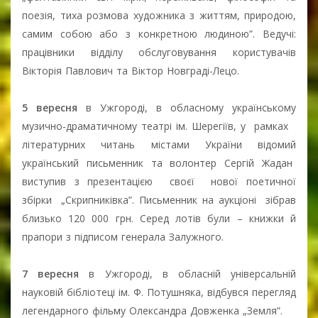
поезія, тиха розмова художника з життям, природою,
самим собою або з конкретною людиною”. Ведучі:
працівники відділу обслуговування користувачів
Вікторія Павлович та Віктор Новграді-Лецо.
5 вересня
в Ужгороді, в обласному українському
музично-драматичному театрі ім. Шерегіїв, у рамках
літературних читань містами України відомий
український письменник та волонтер Сергій Жадан
виступив з презентацією своєї нової поетичної
збірки „Скрипниківка”. Письменник на аукціоні зібрав
близько 120 000 грн. Серед лотів були – книжки й
прапори з підписом генерала Залужного.
7 вересня
в Ужгороді, в обласній універсальній
науковій бібліотеці ім. Ф. Потушняка, відбувся перегляд
легендарного фільму Олександра Довженка „Земля”.