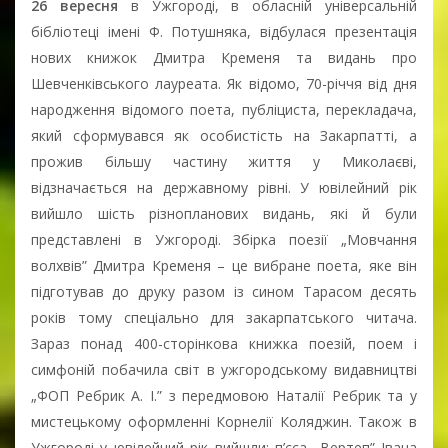
26 вересня
в Ужгороді, в обласній універсальній
бібліотеці імені Ф. Потушняка, відбулася презентація
нових книжок Дмитра Кременя та видань про
Шевченківського лауреата. Як відомо, 70-річчя від дня
народження відомого поета, публіциста, перекладача,
який сформувався як особистість на Закарпатті, а
прожив більшу частину життя у Миколаєві,
відзначається на державному рівні. У ювілейний рік
вийшло шість різнопланових видань, які й були
представлені в Ужгороді. Збірка поезії „Мовчання
волхвів” Дмитра Кременя – це вибране поета, яке він
підготував до друку разом із сином Тарасом десять
років тому спеціально для закарпатського читача.
Зараз понад 400-сторінкова книжка поезій, поем і
симфоній побачила світ в ужгородському видавництві
„ФОП Ребрик А. І.” з передмовою Наталії Ребрик та у
мистецькому оформленні Корнелії Коляджин. Також в
Ужгороді у ювілейний рік вийшли: п’єса „Вертеп” Івана