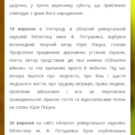
щорічно, у третю вересневу суботу, що приблизно
співпадає з днем його народження.
19 вересня
в Ужгороді, в обласній універсальній
науковій бібліотеці імені Ф. Потушняка, відбувся
велелюдний творчий вечір Юрія Піжука, голови
Профспілки працівників державних установ України,
поета. Автор представив дві свої книжки «Обпалені
війною» та «Не припиняю мріяти й любити». Під час
вечора йшлося про творчість, про біль і щастя
людського життя, про трудову міграцію, права людини,
проблеми військових і все це пересипане
громадянською лірикою гостя та відеозаписами пісень
на слова Юрія Піжука.
20 вересня
на сайті обласної універсальної наукової
бібліотеки ім. Ф. Потушняка була опублікована