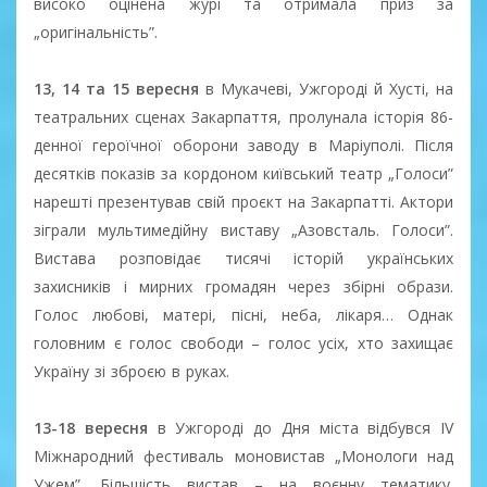
високо оцінена журі та отримала приз за
„оригінальність”.
13, 14 та 15 вересня
в Мукачеві, Ужгороді й Хусті, на
театральних сценах Закарпаття, пролунала історія 86-
денної героїчної оборони заводу в Маріуполі. Після
десятків показів за кордоном київський театр „Голоси”
нарешті презентував свій проєкт на Закарпатті. Актори
зіграли мультимедійну виставу „Азовсталь. Голоси”.
Вистава розповідає тисячі історій українських
захисників і мирних громадян через збірні образи.
Голос любові, матері, пісні, неба, лікаря… Однак
головним є голос свободи – голос усіх, хто захищає
Україну зі зброєю в руках.
13-18 вересня
в Ужгороді до Дня міста відбувся ІV
Міжнародний фестиваль моновистав „Монологи над
Ужем”. Більшість вистав – на воєнну тематику.