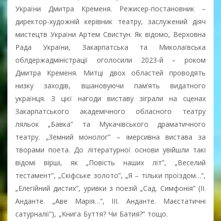
України Дмитра Кременя. Режисер-постановник –
директор-художній керівник театру, заслужений діяч
мистецтв України Артем Свистун. Як відомо, Верховна
Рада України, Закарпатська та Миколаївська
облдержадміністрації оголосили 2023-й – роком
Дмитра Кременя. Митці двох областей проводять
низку заходів, вшановуючи пам’ять видатного
українця. З цієї нагоди виставу зіграли на сценах
Закарпатського академічного обласного театру
ляльок „Бавка” та Мукачівського драматичного
театру. „Земний монолог” – імерсивна вистава за
творами поета. До літературної основи увійшли такі
відомі вірші, як „Повість наших літ”, „Веселий
тестамент”, „Скіфське золото”, „Я – тільки проїздом…”,
„Елегійний дистих”, уривки з поезій „Сад. Симфонія” (ІІ.
Анданте. „Аве Марія…”, ІІІ. Анданте. Маєстатичні
сатурналії”), „Книга Буття? Чи Батия?” тощо.