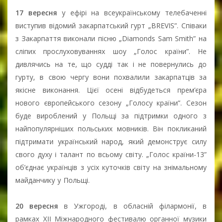
17 вересня
у ефірі на всеукраїнському телебаченні
виступив відомий закарпатський гурт „BREVIS”. Співаки
з Закарпаття виконали пісню „Diamonds Sam Smith” на
сліпих прослуховуваннях шоу „Голос країни”. Не
дивлячись на те, що судді так і не повернулись до
гурту, в свою чергу вони похвалили закарпатців за
якісне виконання. Цієї осені відбудеться прем’єра
нового європейського сезону „Голосу країни”. Сезон
буде вироблений у Польщі за підтримки одного з
найпопулярніших польських мовників. Він покликаний
підтримати український народ, який демонструє силу
свого духу і талант по всьому світу. „Голос країни-13”
об’єднає українців з усіх куточків світу на знімальному
майданчику у Польщі.
20 вересня
в Ужгороді, в обласній філармонії, в
рамках ХІI Міжнародного фестивалю органної музики