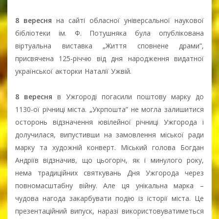
8 вересня
на сайті обласної універсальної наукової
бібліотеки ім. Ф. Потушняка була опублікована
віртуальна виставка „Життя сповнене драми”,
присвячена 125-річчю від дня народження видатної
української акторки Наталії Ужвій.
8 вересня
в Ужгороді погасили поштову марку до
1130-ої річниці міста. „Укрпошта” не могла залишитися
осторонь відзначення ювілейної річниці Ужгорода і
долучилася, випустивши на замовлення міської ради
марку та художній конверт. Міський голова Богдан
Андріїв відзначив, що цьогоріч, як і минулого року,
нема традиційних святкувань Дня Ужгорода через
повномасштабну війну. Але ця унікальна марка –
чудова нагода закарбувати подію із історії міста. Це
презентаційний випуск, наразі використовуватиметься