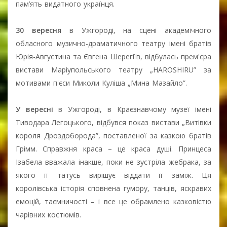
пам’ять видатного українця.
30 вересня
в Ужгороді, на сцені академічного
обласного музично-драматичного театру імені братів
Юрія-Августина та Євгена Шерегіїв, відбулась прем'єра
вистави Маріупольського театру „HAROSHIRU” за
мотивами п'єси Миколи Куліша „Мина Мазайло”.
У вересні
в Ужгороді, в Краєзнавчому музеї імені
Тиводара Легоцького, відбувся показ вистави „Витівки
короля Дроздоборода”, поставленої за казкою братів
Грімм. Справжня краса – це краса душі. Принцеса
Ізабела вважала інакше, поки не зустріла жебрака, за
якого її татусь вирішує віддати її заміж. Ця
королівська історія сповнена гумору, танців, яскравих
емоцій, таємничості – і все це обрамлено казковістю
чарівних костюмів.