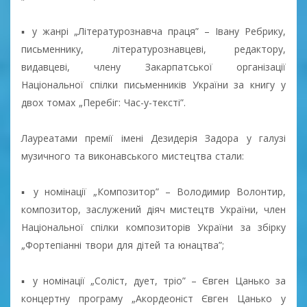
▪ у жанрі „Літературознавча праця” – Івану Ребрику,
письменнику, літературознавцеві, редактору,
видавцеві, члену Закарпатської організації
Національної спілки письменників України за книгу у
двох томах „Перебіг: Час-у-тексті”.
Лауреатами премії імені Дезидерія Задора у галузі
музичного та виконавського мистецтва стали:
▪ у номінації „Композитор” – Володимир Волонтир,
композитор, заслужений діяч мистецтв України, член
Національної спілки композиторів України за збірку
„Фортепіанні твори для дітей та юнацтва”;
▪ у номінації „Соліст, дует, тріо” – Євген Цанько за
концертну програму „Акордеоніст Євген Цанько у