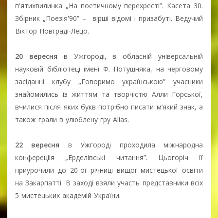
п'ятихвилинка „На поетичному перехресті”. Касета 30.
Збірник „Поезія'90” – вірші відомі і призабуті. Ведучий
Віктор Новграді-Лецо.
20 вересня
в Ужгороді, в обласній універсальній
науковій бібліотеці імені Ф. Потушняка, на черговому
засіданні клубу „Говоримо українською” учасники
знайомились із життям та творчістю Алли Горської,
вчилися після яких букв потрібно писати м’який знак, а
також грали в улюблену гру Alias.
22 вересня
в Ужгороді проходила міжнародна
конфереціія „Ерделівські читання”. Цьогоріч її
приурочили до 20-ої річниці вищої мистецької освіти
на Закарпатті. В заході взяли участь представники всіх
5 мистецьких академій України.