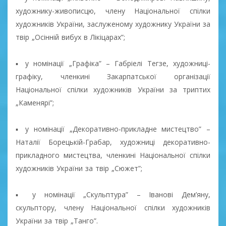
художнику-живописцю, члену Національної спілки
художників України, заслуженому художнику України за
твір „Осінній вибух в Лікіцарах”;
▪ у номінації „Графіка” – Габріелі Тегзе, художниці-
графіку, членкині Закарпатської організації
Національної спілки художників України за триптих
„Каменярі”;
▪ у номінації „Декоративно-прикладне мистецтво” –
Наталії Борецькій-Грабар, художниці декоративно-
прикладного мистецтва, членкині Національної спілки
художників України за твір „Сюжет”;
▪ у номінації „Скульптура” – Іванові Дем’яну,
скульптору, члену Національної спілки художників
України за твір „Танго”.