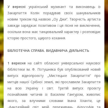
У вересні
український музикант та виконавець із
Закарпаття Колін порадував своїх шанувальників
новим треком під назвою „Оу Джи”. Творчість артиста
завжди заряджає позитивом і ця пісня не виключення,
оскільки вона має танцювальний характер і розповідає
історію простого, щирого кохання.
БІБЛІОТЕЧНА СПРАВА. ВИДАВНИЧА ДІЯЛЬНІСТЬ
1 вересня
на сайті обласної універсальної наукової
бібліотеки ім. Ф. Потушняка був опублікований новий
випуск відеопроєкту „Мистецьке Закарпаття” про
митців нашої Срібної землі, які прославили Закарпаття
на всю Україну і світ. Третій випуск проєкту
познайомив читачів із Василем Гангуром, живопис
якого, за влучними словами Івана Хланти, це
„фантазійний світ мрій, переживань, філософія та