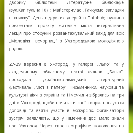
дворику бібліотеки; Літературне бібліокафе
(вул.Капітульна,10) ; Майстер-клас „Гачкуємо закладки
в книжку”; День відкритих дверей в Tatohub; вулична
презентація проєкту жителям міста; інтерактивна
лекція про стосунки; розвантажувальний захід для всіх
„Молодіжні вечорниці” з Ужгородською молодіжною
радою.
27-29 вересня
в Ужгороді, у галереї „Ілько” та у
академічному обласному театрі ляльок „Бавка”,
проходила українсько-німецький літературний
фестиваль „Міст з паперу”. Письменники, науковці та
культурні діячі з України та Німеччини зібрались на три
дні в Ужгороді, щоби почитати свої твори, послухати
доповіді та взяти участь в екскурсіях. Організатори
зустрічі заявляють, що у Німеччині досі мало знали
про Ужгород. Через своє географічне положення на