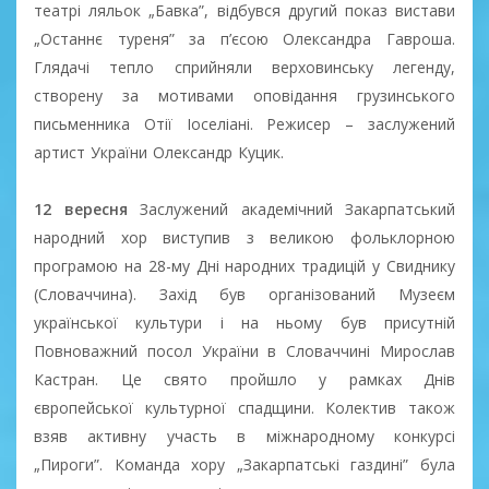
театрі ляльок „Бавка”, відбувся другий показ вистави
„Останнє туреня” за п’єсою Олександра Гавроша.
Глядачі тепло сприйняли верховинську легенду,
створену за мотивами оповідання грузинського
письменника Отії Іоселіані. Режисер – заслужений
артист України Олександр Куцик.
12 вересня
Заслужений академічний Закарпатський
народний хор виступив з великою фольклорною
програмою на 28-му Дні народних традицій у Свиднику
(Словаччина). Захід був організований Музеєм
української культури і на ньому був присутній
Повноважний посол України в Словаччині Мирослав
Кастран. Це свято пройшло у рамках Днів
європейської культурної спадщини. Колектив також
взяв активну участь в міжнародному конкурсі
„Пироги”. Команда хору „Закарпатські газдині” була