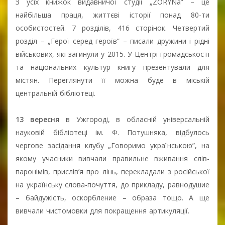
З усіх книжок видавничої студії „ZORYNa” – це
найбільша праця, життєві історії понад 80-ти
особистостей. 7 розділів, 416 сторінок. Четвертий
розділ – „Герої серед героїв” – писали дружини і рідні
військових, які загинули у 2015. У Центрі громадськості
та національних культур книгу презентували для
містян. Переглянути її можна буде в міській
центральній бібліотеці.
13 вересня
в Ужгороді, в обласній універсальній
науковій бібліотеці ім. Ф. Потушняка, відбулось
чергове засідання клубу „Говоримо українською”, на
якому учасники вивчали правильне вживання слів-
паронімів, прислів’я про лінь, перекладали з російської
на українську слова-почуття, до прикладу, равнодушие
– байдужість, оскорбление – образа тощо. А ще
вивчали чистомовки для покращення артикуляції.