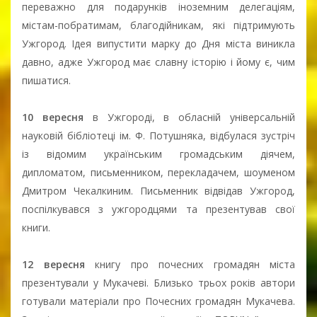
переважно для подарунків іноземним делегаціям,
містам-побратимам, благодійникам, які підтримують
Ужгород. Ідея випустити марку до Дня міста виникла
давно, адже Ужгород має славну історію і йому є, чим
пишатися.
10 вересня
в Ужгороді, в обласній універсальній
науковій бібліотеці ім. Ф. Потушняка, відбулася зустріч
із відомим українським громадським діячем,
дипломатом, письменником, перекладачем, шоуменом
Дмитром Чекалкиним. Письменник відвідав Ужгород,
поспілкувався з ужгородцями та презентував свої
книги.
12 вересня
книгу про почесних громадян міста
презентували у Мукачеві. Близько трьох років автори
готували матеріали про Почесних громадян Мукачева.