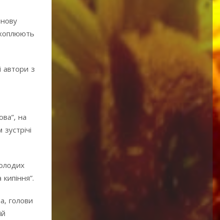
 нову
охоплюють
і автори з
ова”, на
зустрічі
молодих
 кипіння”.
а, голови
зій