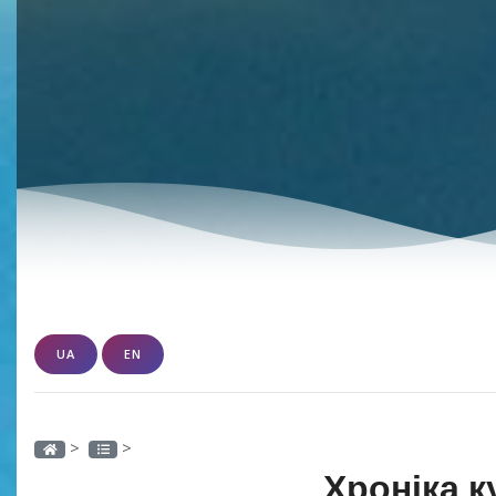
UA
EN
>
>
Хроніка к