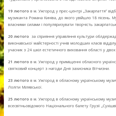
19 лютого
в м. Ужгород у прес-центрі „Закарпаття” від
музиканта Романа Киніва, до якого увійшло 18 пісень. М
власними силами і популяризувати творчість закарпатськ
20 лютого
за сприяння управління культури облдержад
виконавської майстерності учнів молодших класів відділ
учасник з 24 шкіл естетичного виховання області у двох в
21 лютого
в м. Ужгород у приміщенні обласного українс
святковий концерт з нагоди Дня захисника Вітчизни.
23 лютого
в м. Ужгород в обласному українському музич
Лоліти Мілявської.
25 лютого
в м. Ужгород в обласному українському музич
всесвітньовідомого Національного балету Грузії „Сухішвіл