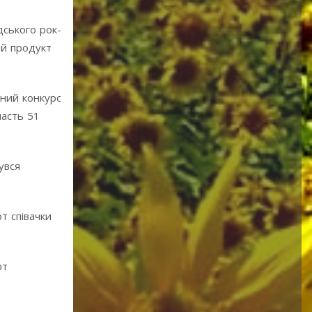
дського рок-
ий продукт
сний конкурс
часть 51
увся
т співачки
рт