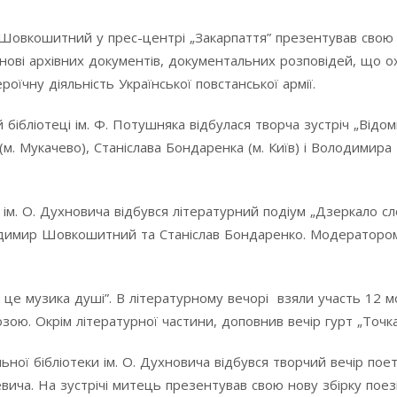
Шовкошитний у прес-центрі „Закарпаття” презентував свою
снові архівних документів, документальних розповідей, що 
оїчну діяльність Української повстанської армії.
 бібліотеці ім. Ф. Потушняка відбулася творча зустріч „Відом
м. Мукачево), Станіслава Бондаренка (м. Київ) і Володимира
 ім. О. Духновича відбувся літературний подіум „Дзеркало сл
одимир Шовкошитний та Станіслав Бондаренко. Модератором 
– це музика душі”. В літературному вечорі взяли участь 12 
зою. Окрім літературної частини, доповнив вечір гурт „Точка
ьної бібліотеки ім. О. Духновича відбувся творчий вечір поет
ича. На зустрічі митець презентував свою нову збірку пое