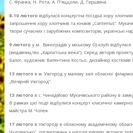
С. Франка, Н. Рота, А. П’яццоли, Д. Гершвіна.
8-10 лютого
відбулася концертна поїздка хору хлопчикі
запрошення хору хлопчиків та юнаків „Cantemus”. Мука
твори сучасних і зарубіжних композиторів, українські нар
9 лютого
у м. Виноградів у міському DJ-клубі відбулася
(видавництво „Карпатська вежа”). Серед авторів проект
Балог, художник Валентина Костьо, дизайнер костюмів Іл
13 лютого
в м. Ужгород у малому залі обласної філарм
„Вечірній Ужгород”.
13 лютого
в с. Чинадійово Мукачівського району в зам
В рамках цієї події відбулися концерт класичної камерно
майстра М. Чопея.
17 лютого
в Ужгороді в обласному академічному обласно
Чудовисько”, організована з нагоди ювілею актриси теа