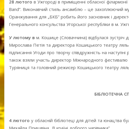
28 лютого
в Ужгороді в приміщенні обласної філармонії
Band”. Виконавчий стиль ансамблю – це захоплюючий му
Оранжування для „БКБ” робить його засновник і директо
Генерального консульства Угорської республіки в м. Ужг
У лютому в
м. Кошице (Словаччина) відбулася зустріч 
Мирослава Петія та директора Кошицького театру ляльо
підписання Угоди про творчу співдружність на наступні р
також взяли участь директор Міжнародного фестивалю „
Туряниця та головний режисер Кошицького театру ляльо
БІБЛІОТЕЧНА С
4 лютого
у обласній бібліотеці для дітей та юнацтва б
Михайла Пришвіна „В країні доброго чарівника”.