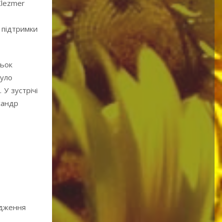
Klezmer
 підтримки
льок
було
 У зустрічі
сандр
одження