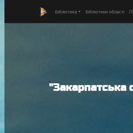
Бібліотека
Бібліотеки області
П
"Закарпатська 