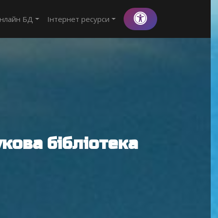
нлайн БД
Інтернет ресурси
кова бібліотека