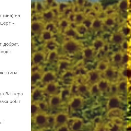
рщина) на
нцерт –
т добра”,
Людвіг
алентина
да Ваґнера.
авка робіт
 і