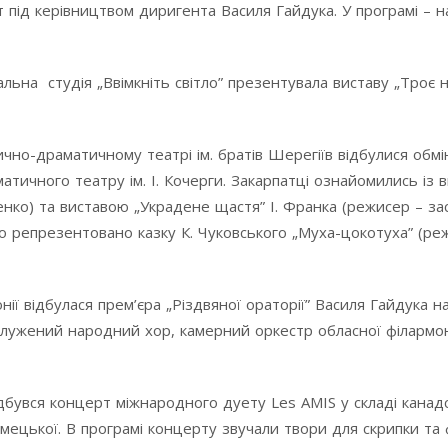
ід керівництвом диригента Василя Гайдука. У програмі – нар
ьна студія „Ввімкніть світло” презентувала виставу „Троє н
но-драматичному театрі ім. братів Шерегіїв відбулися обмін
ичного театру ім. І. Кочерги. Закарпатці ознайомились із в
енко) та виставою „Украдене щастя” І. Франка (режисер – з
ло репрезентовано казку К. Чуковського „Муха-цокотуха” (ре
ії відбулася прем’єра „Різдвяної ораторії” Василя Гайдука н
аслужений народний хор, камерний оркестр обласної філармон
дбувся концерт міжнародного дуету Les AMIS у складі канад
Гумецької. В програмі концерту звучали твори для скрипки та