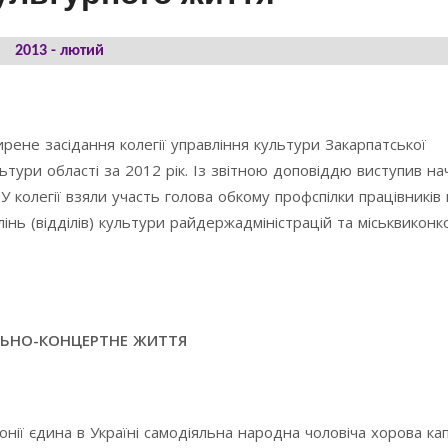
2013 - лютий
рене засідання колегії управління культури Закарпатської
ьтури області за 2012 рік. Із звітною доповіддю виступив н
 колегії взяли участь голова обкому профспілки працівників
нь (відділів) культури райдержадміністрацій та міськвиконко
ЛЬНО-КОНЦЕРТНЕ ЖИТТЯ
онії єдина в Україні самодіяльна народна чоловіча хорова ка