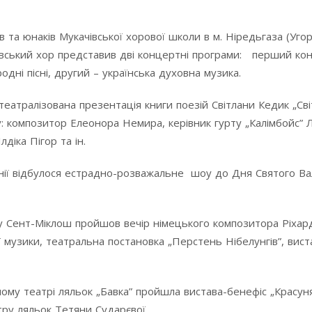
в та юнаків Мукачівської хорової школи в м. Ніредьгаза (Уго
чівський хор представив дві концертні програми: перший ко
одні пісні, другий – українська духовна музика.
 театралізована презентація книги поезій Світлани Кедик „Сві
у: композитор Елеонора Немира, керівник гурту „Калімбойс” 
діка Пігор та ін.
онії відбулося естрадно-розважальне шоу до Дня Святого В
ку Сент-Міклош пройшов вечір німецького композитора Ріхар
ї музики, театральна постановка „Перстень Нібелунгів”, вист
му театрі ляльок „Бавка” пройшла вистава-бенефіс „Красуня
тру ляльок Тетяни Сударєвої.