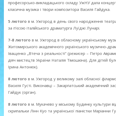
професорсько-викладацького складу УжНУ дала концерт п
класична музика і твори композитора Василя Гайдука.
5 лютого
в м. Ужгород в день свого народження театрал
за п’єсою італійського драматурга Луїджі Лунарі.
7-8 лютого
в м. Ужгород в обласному українському музич
Житомирського академічного українського музично-драмат
Іващенко „Втеча з реальності” (режисер – Петро Аврам
діяч мистецтв України Наталія Тімошкіна). Для дітей бу
Ірина Антонюк).
8 лютого
в м. Ужгород у великому залі обласної філармон
Василя Густі. Виконавці – Закарпатський академічний з
Гайдук (орган).
8 лютого
в м. Мукачево у міському Будинку культури ві
скрипальки Лінн Куо та української піаністки Mаріанни 