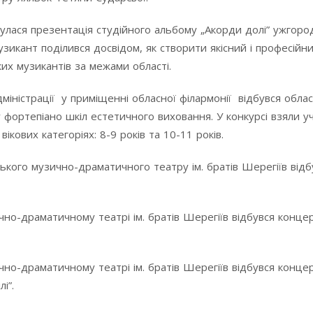
булася презентація студійного альбому „Акорди долі” ужгоро
узикант поділився досвідом, як створити якісний і професійн
их музикантів за межами області.
міністрації у приміщенні обласної філармонії відбувся обла
у фортепіано шкіл естетичного виховання. У конкурсі взяли у
ікових категоріях: 8-9 років та 10-11 років.
ького музично-драматичного театру ім. братів Шерегіїв відб
но-драматичному театрі ім. братів Шерегіїв відбувся концер
но-драматичному театрі ім. братів Шерегіїв відбувся конце
і”.