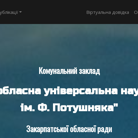
ублікації
Віртуальна довідка
О
Комунальний заклад
обласна універсальна нау
ім. Ф. Потушняка"
Закарпатської обласної ради