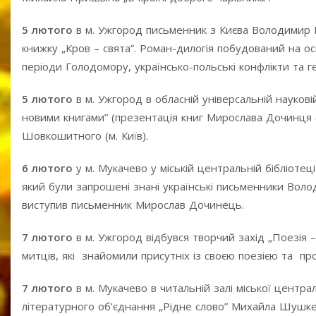
5 лютого
в м. Ужгород письменник з Києва Володимир 
книжку „Кров – свята”. Роман-дилогія побудований на о
періоди Голодомору, українсько-польські конфлікти та гер
5 лютого
в м. Ужгород в обласній універсальній науковій
новими книгами” (презентація книг Мирослава Дочинця (
Шовкошитного (м. Київ).
6 лютого
у м. Мукачево у міській центральній бібліотеці
який були запрошені знані українські письменники Вол
виступив письменник Мирослав Дочинець.
7 лютого
в м. Ужгород відбувся творчий захід „Поезія 
митців, які знайомили присутніх із своєю поезією та про
7 лютого
в м. Мукачево в читальній залі міської централ
літературного об’єднання „Рідне слово” Михайла Шушкев