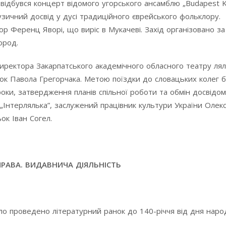
 відбувся концерт відомого угорського ансамблю „Budapest 
зичний досвід у дусі традиційного єврейського фольклору.
р Ференц Яворі, що виріс в Мукачеві. Захід організовано за
ород.
директора Закарпатського академічного обласного театру ля
к Павола Грегорчака. Метою поїздки до словацьких колег 
оки, затвердження планів спільної роботи та обмін досвідом.
Інтерлялька”, заслужений працівник культури України Олек
к Іван Согел.
ПРАВА. ВИДАВНИЧА ДІЯЛЬНІСТЬ
уло проведено літературний ранок до 140-річчя від дня нар