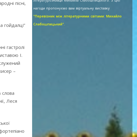
літературознавця Михайла Слабошпицького. З цієї
одні пісні,
нагоди пропонуємо вам віртуальну виставку
"Перевізник між літературними світами: Михайло
Слабошпицький".
а гойдалці”
ні гастролі
иставою І.
аслужений
жисер –
а слова
ії, Леся
ської
 фортепіано