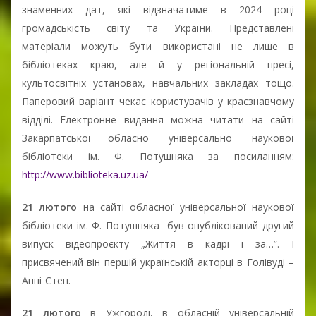
знаменних дат, які відзначатиме в 2024 році
громадськість світу та України. Представлені
матеріали можуть бути використані не лише в
бібліотеках краю, але й у регіональній пресі,
культосвітніх установах, навчальних закладах тощо.
Паперовий варіант чекає користувачів у краєзнавчому
відділі. Електронне видання можна читати на сайті
Закарпатської обласної універсальної наукової
бібліотеки ім. Ф. Потушняка за посиланням:
http://www.biblioteka.uz.ua/
21 лютого
на сайті обласної універсальної наукової
бібліотеки ім. Ф. Потушняка був опублікований другий
випуск відеопроєкту „Життя в кадрі і за…”. І
присвячений він першій українській акторці в Голівуді –
Анні Стен.
21 лютого
в Ужгороді, в обласній універсальній