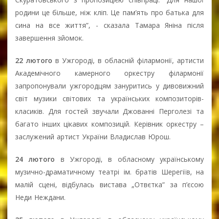
родини це більше, ніж кліп. Це пам’ять про батька для
сина на все життя”, - сказала Тамара Яніна після
завершення зйомок.
22 лютого
в Ужгороді, в обласній філармонії, артисти
Академічного камерного оркестру філармонії
запропонували ужгородцям зануритись у дивовижний
світ музики світових та українських композиторів-
класиків. Для гостей звучали Джованні Перголезі та
багато інших цікавих композицій. Керівник оркестру –
заслужений артист України Владислав Юрош.
24 лютого
в Ужгороді, в обласному українському
музично-драматичному театрі ім. братів Шерегіїв, на
малій сцені, відбулась вистава „Отвєтка” за п’єсою
Неди Неждани.