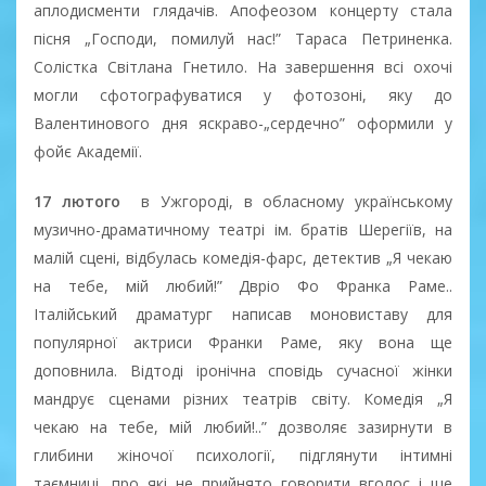
аплодисменти глядачів. Апофеозом концерту стала
пісня „Господи, помилуй нас!” Тараса Петриненка.
Солістка Світлана Гнетило. На завершення всі охочі
могли сфотографуватися у фотозоні, яку до
Валентинового дня яскраво-„сердечно” оформили у
фойє Академії.
17 лютого
в Ужгороді, в обласному українському
музично-драматичному театрі ім. братів Шерегіїв, на
малій сцені, відбулась комедія-фарс, детектив „Я чекаю
на тебе, мій любий!” Двріо Фо Франка Раме..
Італійський драматург написав моновиставу для
популярної актриси Франки Раме, яку вона ще
доповнила. Відтоді іронічна сповідь сучасної жінки
мандрує сценами різних театрів світу. Комедія „Я
чекаю на тебе, мій любий!..” дозволяє зазирнути в
глибини жіночої психології, підглянути інтимні
таємниці, про які не прийнято говорити вголос і ще