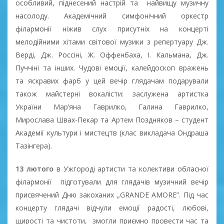
особливий, піднесений настрій та найвищу музичну
насолоду. Академічний симфонічний оркестр
філармонії ніжив слух присутніх на концерті
мелодійними хітами світової музики з репертуару Дж.
Верді, Дж. Россіні, Ж. Оффенбаха, І. Кальмана, Дж.
Пуччіні та інших. Чудові емоції, калейдоскоп вражень
та яскравих фарб у цей вечір глядачам подарували
також майстерні вокалісти: заслужена артистка
України Мар’яна Гаврилко, Галина Гаврилко,
Мирослава Швах-Пекар та Артем Поздняков – студент
Академії культури і мистецтв (клас викладача Ондраша
Тазінгера).
13 лютого
в Ужгороді артисти та колективи обласної
філармонії підготували для глядачів музичний вечір
присвячений Дню закоханих „GRANDE AMORE”. Під час
концерту глядачі відчули емоції радості, любові,
щирості та чистоти, змогли приємно провести час та