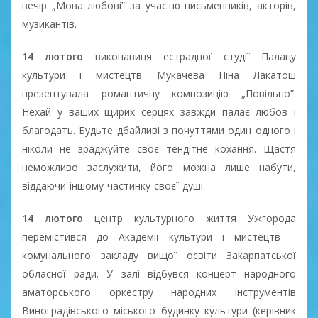
вечір „Мова любові” за участю письменників, акторів,
музикантів.
14 лютого
виконавиця естрадної студії Палацу
культури і мистецтв Мукачева Ніна Лакатош
презентувала романтичну композицію „Повільно”.
Нехай у ваших щирих серцях завжди палає любов і
благодать. Будьте дбайливі з почуттями один одного і
ніколи не зраджуйте своє тендітне кохання. Щастя
неможливо заслужити, його можна лише набути,
віддаючи іншому частинку своєї душі.
14 лютого
центр культурного життя Ужгорода
перемістився до Академії культури і мистецтв –
комунального закладу вищої освіти Закарпатської
обласної ради. У залі відбувся концерт народного
аматорського оркестру народних інструментів
Виноградівського міського будинку культури (керівник