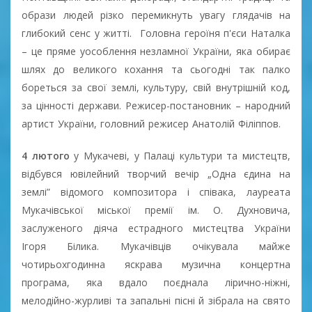
образи людей різко перемикнуть увагу глядачів на
глибокий сенс у житті. Головна героїня п'єси Наталка
– це пряме уособлення незламної України, яка обирає
шлях до великого кохання та сьогодні так палко
бореться за свої землі, культуру, свій внутрішній код,
за цінності держави. Режисер-постановник – народний
артист України, головний режисер Анатолій Філіппов.
4 лютого
у Мукачеві, у Палаці культури та мистецтв,
відбувся ювілейний творчий вечір „Одна єдина на
землі” відомого композитора і співака, лауреата
Мукачівської міської премії ім. О. Духновича,
заслуженого діяча естрадного мистецтва України
Ігоря Білика. Мукачівців очікувала майже
чотирьохгодинна яскрава музична концертна
програма, яка вдало поєднала лірично-ніжні,
мелодійно-журливі та запальні пісні й зібрала на свято