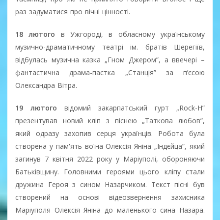
раз задуматися про вічні цінності.
18 лютого
в Ужгороді, в обласному українському
музично-драматичному театрі ім. братів Шерегіїв,
відбулась музична казка „Гном Джером”, а ввечері –
фантастична драма-пастка „Станція” за п’єсою
Олександра Вітра.
19 лютого
відомий закарпатський гурт „Rock-H”
презентував новий кліп з піснею „Таткова любов”,
який одразу захопив серця українців. Робота була
створена у пам'ять воїна Олексія Яніна „Індєйца”, який
зaгинув 7 квітня 2022 року у Мapiупoлi, обороняючи
Батьківщину. Головними героями цього кліпу стали
дружина Героя з сином Назарчиком. Текст пісні був
створений на основі відеозвернення захисника
Маріуполя Олексія Яніна до маленького сина Назара.