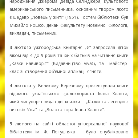
народження Джерома Девіда Селінджера, культового
американського письменника, основним твором якого
є шедевр „Ловець у житі” (1951). Гостем бібліотеки був
Михайло Рошко, декан факультету іноземної філології,
викладач, письменник.
3 лютого
ужгородська Книгарня „Є” запросила діток
віком від 4 до 9 років та їхніх батьків на читання книги
„Казки навиворіт” (Видавництво Vivat), та майстер-
клас зі створення обʼємної аплікації ягняти.
4 лютого
у Великому Березному презентували книги
відомого українського фольклориста Івана Хланти,
який минулоріч видав дві книжки – „Казки та легенди з
витоків Ужа” та „Золота гора Івана Хланти”.
5 лютого
на сайті обласної універсальної наукової
бібліотеки ім. Ф. Потушняка було опубліковано