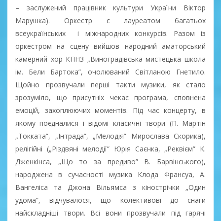
– заслужений працівник культури України Віктор
Марушка). Оркестр є лауреатом багатьох
всеукраїнських і міжнародних конкурсів. Разом із
оркестром на сцену вийшов народний аматорський
камерний хор КПНЗ „Виноградівська мистецька школа
ім. Бели Бартока”, очолюваний Світланою Гнетило.
Щойно прозвучали перші такти музики, як стало
зрозуміло, що присутніх чекає програма, сповнена
емоцій, захоплюючих моментів. Під час концерту, в
якому поєдналися і відомі класичні твори (П. Мартін
„Токката”, „Інтрада”, „Мелодія” Мирослава Скорика),
релігійні („Різдвяні мелодії” Юрія Саєнка, „Реквієм” К.
Дженкінса, „Що то за предиво” В. Барвінського),
народжена в сучасності музика Клода Франсуа, А.
Вангеліса та Джона Вільямса з кінострічки „Один
удома”, відчувалося, що колективові до снаги
найскладніші твори. Всі вони прозвучали під гарячі