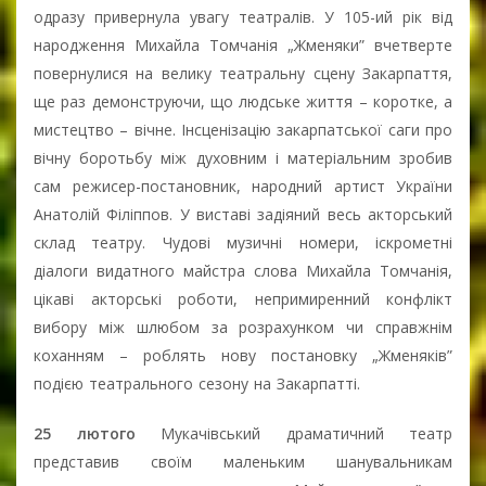
одразу привернула увагу театралів. У 105-ий рік від
народження Михайла Томчанія „Жменяки” вчетверте
повернулися на велику театральну сцену Закарпаття,
ще раз демонструючи, що людське життя – коротке, а
мистецтво – вічне. Інсценізацію закарпатської саги про
вічну боротьбу між духовним і матеріальним зробив
сам режисер-постановник, народний артист України
Анатолій Філіппов. У виставі задіяний весь акторський
склад театру. Чудові музичні номери, іскрометні
діалоги видатного майстра слова Михайла Томчанія,
цікаві акторські роботи, непримиренний конфлікт
вибору між шлюбом за розрахунком чи справжнім
коханням – роблять нову постановку „Жменяків”
подією театрального сезону на Закарпатті.
25 лютого
Мукачівський драматичний театр
представив своїм маленьким шанувальникам