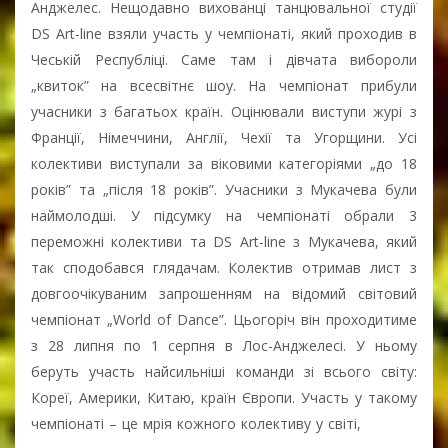
Анджелес. Нещодавно вихованці танцювальної студії
DS Art-line взяли участь у чемпіонаті, який проходив в
Чеській Республіці. Саме там і дівчата вибороли
„квиток” на всесвітнє шоу. На чемпіонат прибули
учасники з багатьох країн. Оцінювали виступи журі з
Франції, Німеччини, Англії, Чехії та Угорщини. Усі
колективи виступали за віковими категоріями „до 18
років” та „після 18 років”. Учасники з Мукачева були
наймолодші. У підсумку на чемпіонаті обрали 3
переможні колективи та DS Art-line з Мукачева, який
так сподобався глядачам. Колектив отримав лист з
довгоочікуваним запрошенням на відомий світовий
чемпіонат „World of Dance”. Цьогоріч він проходитиме
з 28 липня по 1 серпня в Лос-Анджелесі. У ньому
беруть участь найсильніші команди зі всього світу:
Кореї, Америки, Китаю, країн Європи. Участь у такому
чемпіонаті – це мрія кожного колективу у світі,