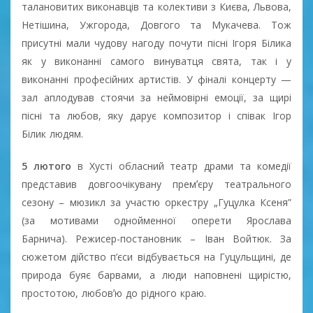
талановитих виконавців та колективи з Києва, Львова,
Нетішина, Ужгорода, Довгого та Мукачева. Тож
присутні мали чудову нагоду почути пісні Ігоря Білика
як у виконанні самого винуватця свята, так і у
виконанні професійних артистів. У фіналі концерту —
зал аплодував стоячи за неймовірні емоції, за щирі
пісні та любов, яку дарує композитор і співак Ігор
Білик людям.
5 лютого
в Хусті обласний театр драми та комедії
представив довгоочікувану премʼєру театрального
сезону – мюзикл за участю оркестру „Гуцулка Ксеня”
(за мотивами однойменної оперети Ярослава
Барнича). Режисер-постановник – Іван Войтюк. За
сюжетом дійство п’єси відбувається на Гуцульщині, де
природа буяє барвами, а люди наповнені щирістю,
простотою, любовʼю до рідного краю.