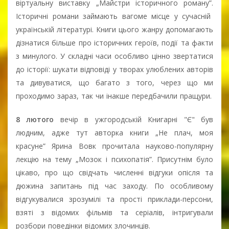
віртуальну виставку „Майстри історичного роману”.
Історичні романи займають вагоме місце у сучасній
українській літературі. Книги цього жанру допомагають
дізнатися більше про історичних героїв, події та факти
з минулого. У складні часи особливо цінно звертатися
до історії: шукати відповіді у творах улюблених авторів
та дивуватися, що багато з того, через що ми
проходимо зараз, так чи інакше передбачили пращури.
8 лютого
вечір в ужгородській Книгарні "Є" був
людним, адже тут авторка книги „Не плач, моя
красуне” Ярина Вовк прочитала науково-популярну
лекцію на тему „Мозок і психопатія”. Присутнім було
цікаво, про що свідчать численні відгуки опісля та
дюжина запитань під час заходу. По особливому
відгукувалися зрозумілі та прості приклади-персони,
взяті з відомих фільмів та серіалів, інтригували
розбори поведінки відомих злочинців.