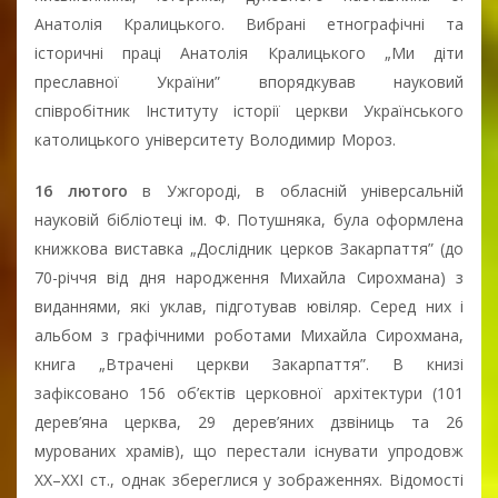
Анатолія Кралицького. Вибрані етнографічні та
історичні праці Анатолія Кралицького „Ми діти
преславної України” впорядкував науковий
співробітник Інституту історії церкви Українського
католицького університету Володимир Мороз.
16 лютого
в Ужгороді, в обласній універсальній
науковій бібліотеці ім. Ф. Потушняка, була оформлена
книжкова виставка „Дослідник церков Закарпаття” (до
70-річчя від дня народження Михайла Сирохмана) з
виданнями, які уклав, підготував ювіляр. Серед них і
альбом з графічними роботами Михайла Сирохмана,
книга „Втрачені церкви Закарпаття”. В книзі
зафіксовано 156 об’єктів церковної архітектури (101
дерев’яна церква, 29 дерев’яних дзвіниць та 26
мурованих храмів), що перестали існувати упродовж
XX–XXI ст., однак збереглися у зображеннях. Відомості