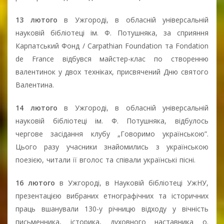
13 лютого
в Ужгороді, в обласній універсальній
науковій бібліотеці ім. Ф. Потушняка, за сприяння
Карпатський Фонд / Carpathian Foundation та Fondation
de France відбувся майстер-клас по створенню
валентинок у двох техніках, присвячений Дню святого
Валентина.
14 лютого
в Ужгороді, в обласній універсальній
науковій бібліотеці ім. Ф. Потушняка, відбулось
чергове засідання клубу „Говоримо українською”.
Цього разу учасники знайомились з українською
поезією, читали її вголос та співали українські пісні.
16 лютого
в Ужгороді, в Науковій бібліотеці УжНУ,
презентацією вибраних етнографічних та історичних
праць вшанували 130-у річницю відходу у вічність
письменника, історика, духовного наставника о.