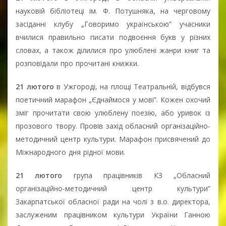
науковій бібліотеці ім. Ф. Потушняка, на черговому
засіданні клубу „Говоримо українською” учасники
вчилися правильно писати подвоєння букв у різних
словах, а також ділилися про улюблені жанри книг та
розповідали про прочитані книжки.
21 лютого
в Ужгороді, на площі Театральній, відбувся
поетичний марафон „Єднаймося у мові”. Кожен охочий
зміг прочитати свою улюблену поезію, або уривок із
прозового твору. Провів захід обласний організаційно-
методичний центр культури. Марафон присвячений до
Міжнародного дня рідної мови.
21 лютого
група працівників КЗ „Обласний
організаційно-методичний центр культури”
Закарпатської обласної ради на чолі з в.о. директора,
заслуженим працівником культури України Ганною