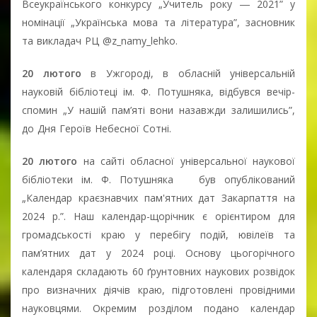
Всеукраїнського конкурсу „Учитель року ― 2021” у
номінації „Українська мова та література”, засновник
та викладач РЦ @z_namy_lehko.
20 лютого
в Ужгороді, в обласній універсальній
науковій бібліотеці ім. Ф. Потушняка, відбувся вечір-
спомин „У нашій пам’яті вони назавжди залишились”,
до Дня Героїв Небесної Сотні.
20 лютого
на сайті обласної універсальної наукової
бібліотеки ім. Ф. Потушняка був опублікований
„Календар краєзнавчих пам'ятних дат Закарпаття на
2024 р.”. Наш календар-щорічник є орієнтиром для
громадськості краю у перебігу подій, ювілеїв та
пам’ятних дат у 2024 році. Основу цьогорічного
календаря складають 60 ґрунтовних наукових розвідок
про визначних діячів краю, підготовлені провідними
науковцями. Окремим розділом подано календар