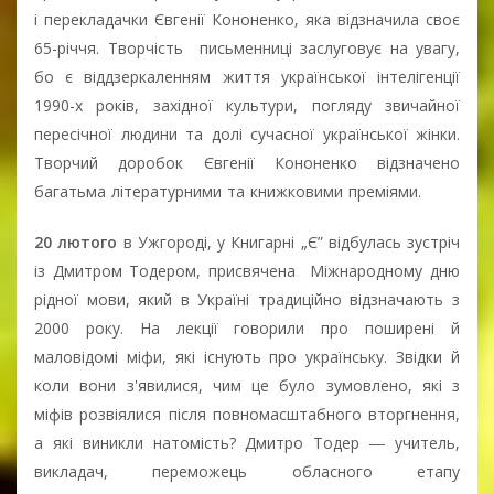
і перекладачки Євгенії Кононенко, яка відзначила своє
65-річчя. Творчість письменниці заслуговує на увагу,
бо є віддзеркаленням життя української інтелігенції
1990-х років, західної культури, погляду звичайної
пересічної людини та долі сучасної української жінки.
Творчий доробок Євгенії Кононенко відзначено
багатьма літературними та книжковими преміями.
20 лютого
в Ужгороді, у Книгарні „Є” відбулась зустріч
із Дмитром Тодером, присвячена Міжнародному дню
рідної мови, який в Україні традиційно відзначають з
2000 року. На лекції говорили про поширені й
маловідомі міфи, які існують про українську. Звідки й
коли вони з'явилися, чим це було зумовлено, які з
міфів розвіялися після повномасштабного вторгнення,
а які виникли натомість? Дмитро Тодер ― учитель,
викладач, переможець обласного етапу