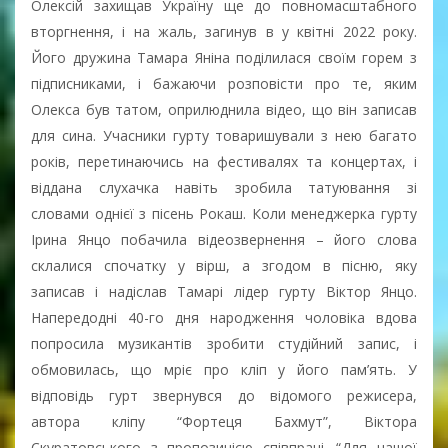
Олексій захищав Україну ще до повномасштабного
вторгнення, і на жаль, загинув в у квітні 2022 року.
Його дружина Тамара Яніна поділилася своїм горем з
підписниками, і бажаючи розповісти про те, яким
Олекса був татом, оприлюднила відео, що він записав
для сина. Учасники гурту товаришували з нею багато
років, перетинаючись на фестивалях та концертах, і
віддана слухачка навіть зробила татуювання зі
словами однієї з пісень Рокаш. Коли менеджерка гурту
Ірина Янцо побачила відеозвернення – його слова
склалися спочатку у вірш, а згодом в пісню, яку
записав і надіслав Тамарі лідер гурту Віктор Янцо.
Напередодні 40-го дня народження чоловіка вдова
попросила музикантів зробити студійний запис, і
обмовилась, що мріє про кліп у його пам’ять. У
відповідь гурт звернувся до відомого режисера,
автора кліпу “Фортеця Бахмут”, Віктора
Скуратовського з пропозицією співпраці. “Для нашої