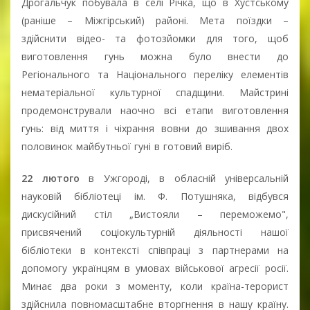
Дрогальчук побувала в селі Річка, що в Хустському
(раніше – Міжгірський) районі. Мета поїздки –
здійснити відео- та фотозйомки для того, щоб
виготовлення гунь можна було внести до
Регіонального та Національного переліку елементів
нематеріальної культурної спадщини. Майстрині
продемонстрували наочно всі етапи виготовлення
гунь: від миття і чіхрання вовни до зшивання двох
половинок майбутньої гуні в готовий виріб.
22 лютого
в Ужгороді, в обласній універсальній
науковій бібліотеці ім. Ф. Потушняка, відбувся
дискусійний стіл „Вистояли – переможемо",
присвячений соціокультурній діяльності нашої
бібліотеки в контексті співпраці з партнерами на
допомогу українцям в умовах військової агресії росії.
Минає два роки з моменту, коли країна-терорист
здійснила повномасштабне вторгнення в нашу країну.