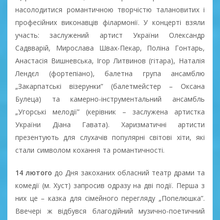
насолодитися романтичною творчістю талановитих і
професійних виконавців філармонії. У концерті взяли
участь: заслужений артист України Олександр
Садвварій, Мирослава Швах-Пекар, Поліна Гонтарь,
Анастасія Вишневська, Ігор Литвинов (гітара), Наталія
Лендєл (фортепіано), балетна група ансамблю
„Закарпатські візерунки” (балетмейстер – Оксана
Булеца) та камерно-інструментальний ансамбль
„Угорські мелодії” (керівник – заслужена артистка
України Діана Гавата). Харизматичні артисти
презентують для слухачів популярні світові хіти, які
стали символом кохання та романтичності.
14 лютого
до Дня закоханих обласний театр драми та
комедії (м. Хуст) запросив одразу на дві події. Перша з
них це – казка для сімейного перегляду „Попелюшка”.
Ввечері ж відбувся благодійний музично-поетичний