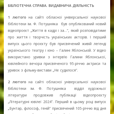
БІБЛІОТЕЧНА СПРАВА. ВИДАВНИЧА ДІЯЛЬНІСТЬ
1 лютого
на сайті обласної універсальної наукової
бібліотеки ім. Ф. Потушняка був опублікований новий
відеопроєкт „Життя в кадрі і за…”, який розповідатиме
про життя і творчість українських акторів. І перший
випуск цього проєкту був присвячений живій легенді
українського театру і кіно – Галині Яблонській. У відео
використано уривки з інтерв’ю Галини Яблонської,
ювілейного вечора присвяченого 95-річчю актриси та
уривок з фільму-вистави „Не судилося”.
2 лютого
на сайті обласної універсальної наукової
бібліотеки ім. Ф. Потушняка відділ художньої
літератури продовжив публікації відеопроєкту
„Літературні ювілеї 2024”. Перший в цьому році випуск
„Бунтар, філософ, геній” присвячений 105-річчю від дня