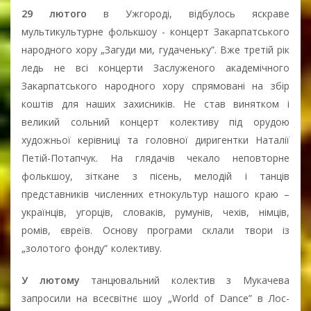
29 лютого
в Ужгороді, відбулось яскраве
мультикультурне фолькшоу - концерт Закарпатського
народного хору „Загуди ми, гудаченьку”. Вже третій рік
ледь не всі концерти Заслуженого академічного
Закарпатського народного хору спрямовані на збір
коштів для наших захисників. Не став винятком і
великий сольний концерт колективу під орудою
художньої керівниці та головної диригентки Наталії
Петій-Потапчук. На глядачів чекало неповторне
фолькшоу, зіткане з пісень, мелодій і танців
представників численних етнокультур нашого краю –
українців, угорців, словаків, румунів, чехів, німців,
ромів, євреїв. Основу програми склали твори із
„золотого фонду” колективу.
У лютому
танцювальний колектив з Мукачева
запросили на всесвітнє шоу „World of Dance” в Лос-