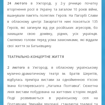
24 лютого
в Ужгороді, у 2-у річницю початку
вторгнення росії в Україну та загалом 10 років війни,
вшанували пам'ять полеглих Героїв. На Пагорбі Слави
в обласному центрі Закарпаття нині покояться 135
Героїв, які загинули від рук російських агресорів, бо
захищали свою домівку, рідних, усіх українців.
Схиляємо голови перед усіма захисниками, які віддали
свої життя за Батьківщину.
ТЕАТРАЛЬНО-КОНЦЕРТНЕ ЖИТТЯ
2 лютого
в Ужгороді, в обласному українському
музично-драматичному театрі ім. Братів Шерегіїв,
відбулась прем’єра вистави за однойменною п'єсою
Івана Котляревського „Наталка Полтавка”. Сюжетна
лінія вистави побудована на життєвих історіях людей.
Події розвиваються в українському селі на
Полтавщині. Звичайні декорації, стандартні традиції та