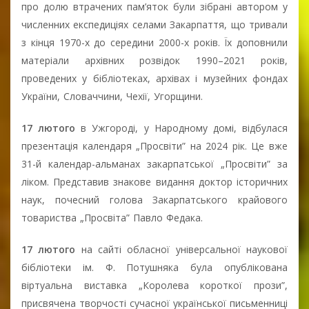
про долю втрачених пам’яток були зібрані автором у
численних експедиціях селами Закарпаття, що тривали
з кінця 1970-х до середини 2000-х років. Їх доповнили
матеріали архівних розвідок 1990–2021 років,
проведених у бібліотеках, архівах і музейних фондах
України, Словаччини, Чехії, Угорщини.
17 лютого
в Ужгороді, у Народному домі, відбулася
презентація календаря „Просвіти” на 2024 рік. Це вже
31-й календар-альманах закарпатської „Просвіти” за
ліком. Представив знакове видання доктор історичних
наук, почесний голова Закарпатського крайового
товариства „Просвіта” Павло Федака.
17 лютого
на сайті обласної універсальної наукової
бібліотеки ім. Ф. Потушняка була опублікована
віртуальна виставка „Королева короткої прози”,
присвячена творчості сучасної української письменниці