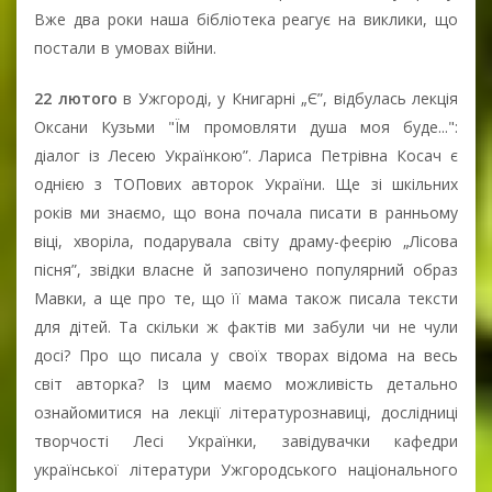
Вже два роки наша бібліотека реагує на виклики, що
постали в умовах війни.
22 лютого
в Ужгороді, у Книгарні „Є”, відбулась лекція
Оксани Кузьми "Їм промовляти душа моя буде...":
діалог із Лесею Українкою”. Лариса Петрівна Косач є
однією з ТОПових авторок України. Ще зі шкільних
років ми знаємо, що вона почала писати в ранньому
віці, хворіла, подарувала світу драму-феєрію „Лісова
пісня”, звідки власне й запозичено популярний образ
Мавки, а ще про те, що її мама також писала тексти
для дітей. Та скільки ж фактів ми забули чи не чули
досі? Про що писала у своїх творах відома на весь
світ авторка? Із цим маємо можливість детально
ознайомитися на лекції літературознавиці, дослідниці
творчості Лесі Українки, завідувачки кафедри
української літератури Ужгородського національного