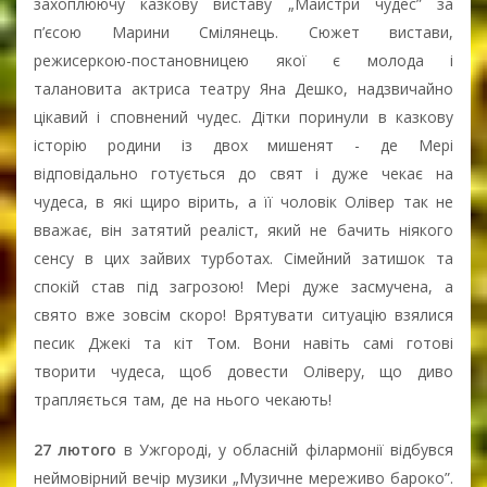
захоплюючу казкову виставу „Майстри чудес” за
п’єсою Марини Смілянець. Сюжет вистави,
режисеркою-постановницею якої є молода і
талановита актриса театру Яна Дешко, надзвичайно
цікавий і сповнений чудес. Дітки поринули в казкову
історію родини із двох мишенят - де Мері
відповідально готується до свят і дуже чекає на
чудеса, в які щиро вірить, а її чоловік Олівер так не
вважає, він затятий реаліст, який не бачить ніякого
сенсу в цих зайвих турботах. Сімейний затишок та
спокій став під загрозою! Мері дуже засмучена, а
свято вже зовсім скоро! Врятувати ситуацію взялися
песик Джекі та кіт Том. Вони навіть самі готові
творити чудеса, щоб довести Оліверу, що диво
трапляється там, де на нього чекають!
27 лютого
в Ужгороді, у обласній філармонії відбувся
неймовірний вечір музики „Музичне мереживо бароко”.