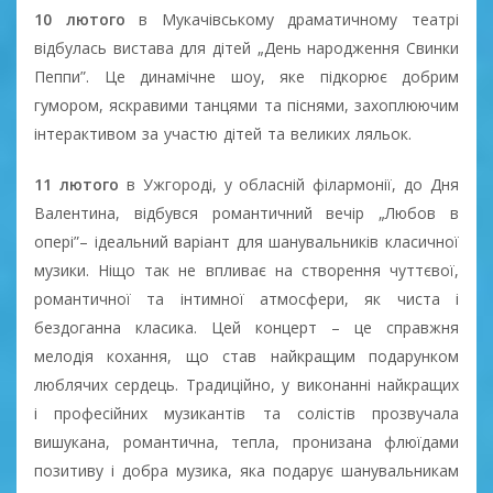
10 лютого
в Мукачівському драматичному театрі
відбулась вистава для дітей „День народження Свинки
Пеппи”. Це динамічне шоу, яке підкорює добрим
гумором, яскравими танцями та піснями, захоплюючим
інтерактивом за участю дітей та великих ляльок.
11 лютого
в Ужгороді, у обласній філармонії, до Дня
Валентина, відбувся романтичний вечір „Любов в
опері”– ідеальний варіант для шанувальників класичної
музики. Ніщо так не впливає на створення чуттєвої,
романтичної та інтимної атмосфери, як чиста і
бездоганна класика. Цей концерт – це справжня
мелодія кохання, що став найкращим подарунком
люблячих сердець. Традиційно, у виконанні найкращих
і професійних музикантів та солістів прозвучала
вишукана, романтична, тепла, пронизана флюїдами
позитиву і добра музика, яка подарує шанувальникам