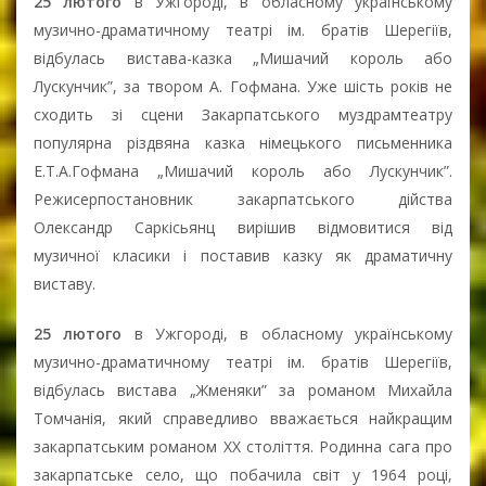
25 лютого
в Ужгороді, в обласному українському
музично-драматичному театрі ім. братів Шерегіїв,
відбулась вистава-казка „Мишачий король або
Лускунчик”, за твором А. Гофмана. Уже шість років не
сходить зі сцени Закарпатського муздрамтеатру
популярна різдвяна казка німецького письменника
Е.Т.А.Гофмана „Мишачий король або Лускунчик”.
Режисер­постановник закарпатського дійства
Олександр Саркісьянц вирішив відмовитися від
музичної класики і поставив казку як драматичну
виставу.
25 лютого
в Ужгороді, в обласному українському
музично-драматичному театрі ім. братів Шерегіїв,
відбулась вистава „Жменяки” за романом Михайла
Томчанія, який справедливо вважається найкращим
закарпатським романом ХХ століття. Родинна сага про
закарпатське село, що побачила світ у 1964 році,