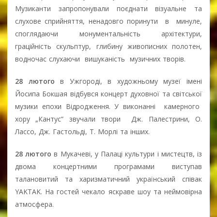
Музиканти запропонували поєднати візуальне та
слухове сприйняття, ненадовго поринути в минуле,
споглядаючи монументальність архітектури,
граційність скульптур, глибину живописних полотен,
водночас слухаючи вишуканість музичних творів.
28 лютого
в Ужгороді, в художньому музеї імені
Йосипа Бокшая відбувся концерт духовної та світської
музики епохи Відродження. У виконанні камерного
хору „Кантус” звучали твори Дж. Палестрини, О.
Лассо, Дж. Гастольді, Т. Морлі та інших.
28 лютого
в Мукачеві, у Палаці культури і мистецтв, із
двома концертними програмами виступав
талановитий та харизматичний український співак
YAKTAK. На гостей чекало яскраве шоу та неймовірна
атмосфера.