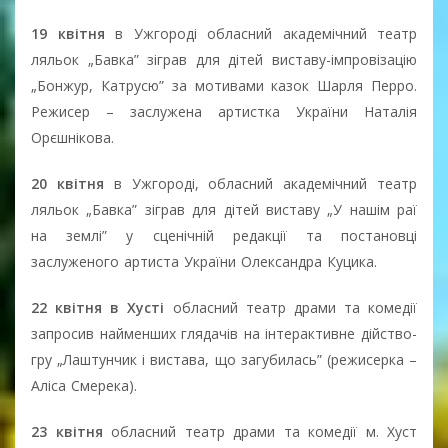
19 квітня
в Ужгороді обласний академічний театр
ляльок „Бавка” зіграв для дітей виставу-імпровізацію
„Бонжур, Катрусю” за мотивами казок Шарля Перро.
Режисер – заслужена артистка України Наталія
Орєшнікова.
20 квітня
в Ужгороді, обласний академічний театр
ляльок „Бавка” зіграв для дітей виставу „У нашім раї
на землі” у сценічній редакції та постановці
заслуженого артиста України Олександра Куцика.
22 квітня в Хусті
обласний театр драми та комедії
запросив найменших глядачів на інтерактивне дійство-
гру „Лаштунчик і вистава, що загубилась” (режисерка –
Аліса Смерека).
23 квітня
обласний театр драми та комедії м. Хуст