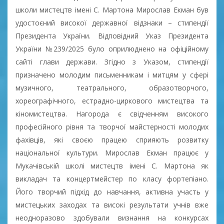
школи мистецтв імені С. Мартона Мирослав Екман був
удостоєний високої державної відзнаки – стипендії
Президента України. Відповідний Указ Президента
України №239/2025 було оприлюднено на офіційному
сайті глави держави. Згідно з Указом, стипендії
призначено молодим письменникам і митцям у сфері
музичного, театрального, образотворчого,
хореографічного, естрадно-циркового мистецтва та
кіномистецтва. Нагорода є свідченням високого
професійного рівня та творчої майстерності молодих
фахівців, які своєю працею сприяють розвитку
національної культури. Мирослав Екман працює у
Мукачівській школі мистецтв імені С. Мартона як
викладач та концертмейстер по класу фортепіано.
Його творчий підхід до навчання, активна участь у
мистецьких заходах та високі результати учнів вже
неодноразово здобували визнання на конкурсах