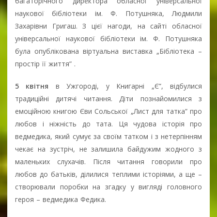
багаторічного директора обласної універсальної
наукової бібліотеки ім. Ф. Потушняка, Людмили
Захарівни Григаш. З цієї нагоди, на сайті обласної
універсальної наукової бібліотеки ім. Ф. Потушняка
була опублікована віртуальна виставка „Бібліотека –
простір її життя” .
5 квітня
в Ужгороді, у Книгарні „Є”, відбулися
традиційні дитячі читання. Діти познайомилися з
емоційною книгою Єви Сольської „Лист для татка” про
любов і ніжність до тата. Ця чудова історія про
ведмедика, який сумує за своїм татком і з нетерпінням
чекає на зустріч, не залишила байдужим жодного з
маленьких слухачів. Після читання говорили про
любов до батьків, ділилися теплими історіями, а ще –
створювали поробки на згадку у вигляді головного
героя – ведмедика Федика.