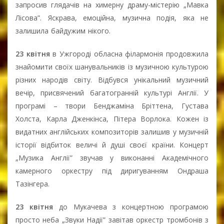
запросив глядачів на химерну драму-містерію „Mавка
Лісова”. Яскрава, емоційна, музична подія, яка не
залишила байдужим нікого.
23 квітня
в Ужгороді обласна філармонія продовжила
знайомити своїх шанувальників із музичною культурою
різних народів світу. Відбувся унікальний музичний
вечір, присвячений багатогранній культурі Англії. У
програмі – твори Бенджаміна Бріттена, Густава
Холста, Карла Дженкінса, Пітера Ворлока. Кожен із
видатних англійських композиторів залишив у музичній
історії відбиток величі й душі своєї країни. Концерт
„Музика Англії” звучав у виконанні Академічного
камерного оркестру під диригуванням Ондраша
Тазінгера.
23 квітня
до Мукачева з концертною програмою
просто неба „Звуки Надії” завітав оркестр тромбонів з