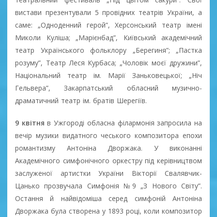
вистави презентували 5 провідних театрів України, а
саме: „Одноденний герой”, Херсонський театр імені
Миколи Куліша; „Марієнбад”, Київський академічний
театр Українського фольклору „Берегиня”; „Пастка
розуму”, Театр Леся Курбаса; „Чоловік моєї дружини”,
Національний театр ім. Марії Заньковецької; „Ніч
Гельвера”, Закарпатський обласний музично-
драматичний театр ім. братів Шерегіїв.
9 квітня
в Ужгороді обласна філармонія запросила на
вечір музики видатного чеського композитора епохи
романтизму Антоніна Дворжака. У виконанні
Академічного симфонічного оркестру під керівництвом
заслуженої артистки України Вікторії Свалявчик-
Цанько прозвучала Симфонія №9 „З Нового Світу”.
Остання й найвідоміша серед симфоній Антоніна
Дворжака була створена у 1893 році, коли композитор