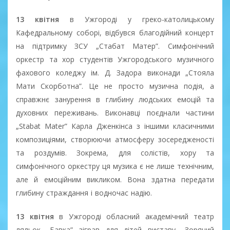
13 квітня
в Ужгороді у греко-католицькому
Кафедральному соборі, відбувся благодійний концерт
на підтримку ЗСУ „Стабат Матер”. Симфонічний
оркестр та хор студентів Ужгородського музичного
фахового коледжу ім. Д. Задора виконади „Стояла
Мати Скорботна”. Це не просто музична подія, а
справжнє занурення в глибину людських емоцій та
духовних переживань. Виконавці поєднали частини
„Stabat Mater” Карла Дженкінса з іншими класичними
композиціями, створюючи атмосферу зосередженості
та роздумів. Зокрема, для солістів, хору та
симфонічного оркестру ця музика є не лише технічним,
але й емоційним викликом. Вона здатна передати
глибину страждання і водночас надію.
13 квітня
в Ужгороді обласний академічний театр
ляльок „Бавка” зіграв для дітей виставу „Зоряний