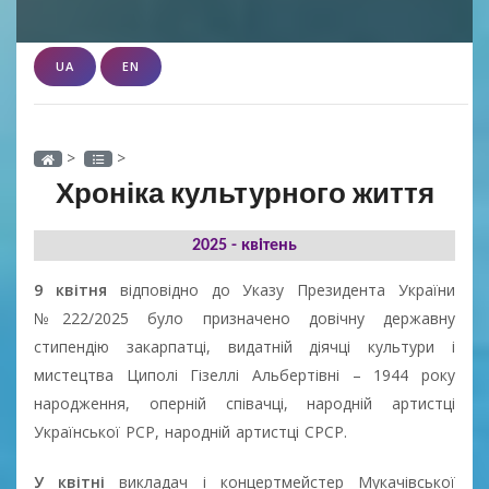
UA
EN
>
>
Хроніка культурного життя
2025 - квітень
9
квітня
відповідно до Указу Президента України
№222/2025 було призначено довічну державну
стипендію закарпатці, видатній діячці культури і
мистецтва Циполі Гізеллі Альбертівні – 1944 року
народження, оперній співачці, народній артистці
Української РСР, народній артистці СРСР.
У квітні
викладач і концертмейстер Мукачівської