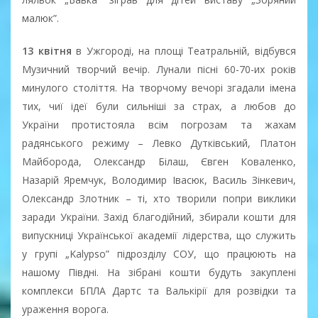
малюк”.
13 квітня
в Ужгороді, на площі Театральній, відбувся
Музичний творчий вечір. Лунали пісні 60-70-их років
минулого століття. На творчому вечорі згадали імена
тих, чиї ідеї були сильніші за страх, а любов до
України протистояла всім погрозам та жахам
радянського режиму – Левко Дутківський, Платон
Майборода, Олександр Білаш, Євген Коваленко,
Назарій Яремчук, Володимир Івасюк, Василь Зінкевич,
Олександр Злотник – ті, хто творили попри виклики
заради України. Захід благодійний, збирали кошти для
випускниці Української академії лідерства, що служить
у групі „Kalypso” підрозділу СОУ, що працюють на
нашому Півдні. На зібрані кошти будуть закуплені
комплекси БПЛА Дартс та Валькірії для розвідки та
ураження ворога.