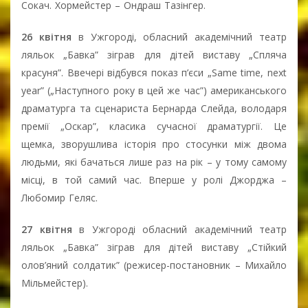
Сокач. Хормейстер – Ондраш Тазінгер.
26 квітня
в Ужгороді, обласний академічний театр
ляльок „Бавка” зіграв для дітей виставу „Спляча
красуня”. Ввечері відбувся показ п’єси „Same time, next
year” („Наступного року в цей же час”) американського
драматурга та сценариста Бернарда Слейда, володаря
премії „Оскар”, класика сучасної драматургії. Це
щемка, зворушлива історія про стосунки між двома
людьми, які бачаться лише раз на рік – у тому самому
місці, в той самий час. Вперше у ролі Джорджа –
Любомир Геляс.
27 квітня
в Ужгороді обласний академічний театр
ляльок „Бавка” зіграв для дітей виставу „Стійкий
олов’яний солдатик” (режисер-постановник – Михайло
Мільмейстер).