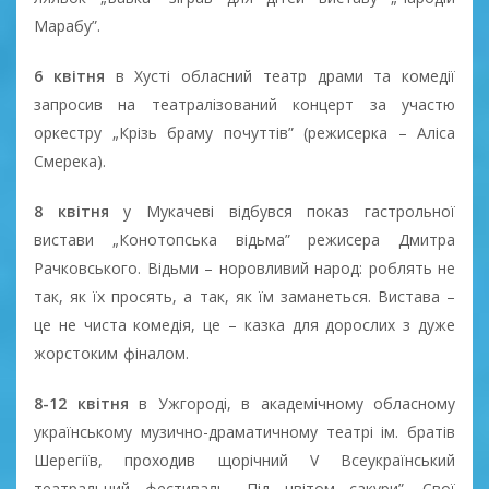
Марабу”.
6 квітня
в Хусті обласний театр драми та комедії
запросив на театралізований концерт за участю
оркестру „Крізь браму почуттів” (режисерка – Аліса
Смерека).
8 квітня
у Мукачеві відбувся показ гастрольної
вистави „Конотопська відьма” режисера Дмитра
Рачковського. Відьми – норовливий народ: роблять не
так, як їх просять, а так, як їм заманеться. Вистава –
це не чиста комедія, це – казка для дорослих з дуже
жорстоким фіналом.
8-12 квітня
в Ужгороді, в академічному обласному
українському музично-драматичному театрі ім. братів
Шерегіїв, проходив щорічний V Всеукраїнський
театральний фестиваль „Під цвітом сакури”. Свої