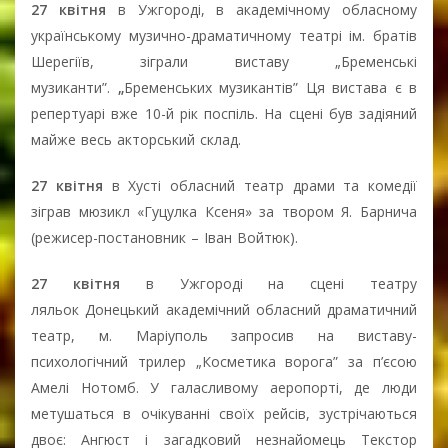
27 квітня
в Ужгороді, в академічному обласному
українському музично-драматичному театрі ім. братів
Шерегіїв, зіграли виставу „Бременські
музиканти”.
„
Бременських музикантів” Ця вистава є в
репертуарі вже 10-й рік поспіль. На сцені був задіяний
майже весь акторський склад.⠀
27 квітня
в Хусті обласний театр драми та комедії
зіграв мюзикл «Гуцулка Ксеня» за твором Я. Барнича
(режисер-постановник – Іван Войтюк).
27 квітня
в Ужгороді на сцені театру
ляльок Донецький академічний обласний драматичний
театр, м. Маріуполь запросив на виставу-
психологічний трилер „Косметика ворога” за п’єсою
Амелі Нотомб. У галасливому аеропорті, де люди
метушаться в очікуванні своїх рейсів, зустрічаються
двоє: Ангюст і загадковий незнайомець Текстор