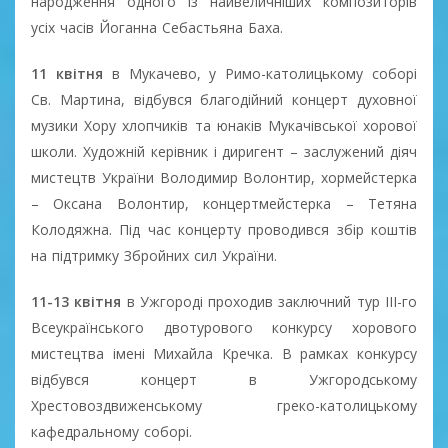
народження одного із найвеличніших композиторів
усіх часів Йоганна Себастьяна Баха.
11 квітня
в Мукачево, у Римо-католицькому соборі
Св. Мартина, відбувся благодійний концерт духовної
музики Хору хлопчиків та юнаків Мукачівської хорової
школи. Художній керівник і диригент – заслужений діяч
мистецтв України Володимир Волонтир, хормейстерка
– Оксана Волонтир, концертмейстерка – Тетяна
Колодяжна. Під час концерту проводився збір коштів
на підтримку Збройних сил України.
11-13 квітня
в Ужгороді проходив заключний тур ІІІ-го
Всеукраїнського двотурового конкурсу хорового
мистецтва імені Михайла Кречка. В рамках конкурсу
відбувся концерт в Ужгородському
Хрестовоздвиженському греко-католицькому
кафедральному соборі.