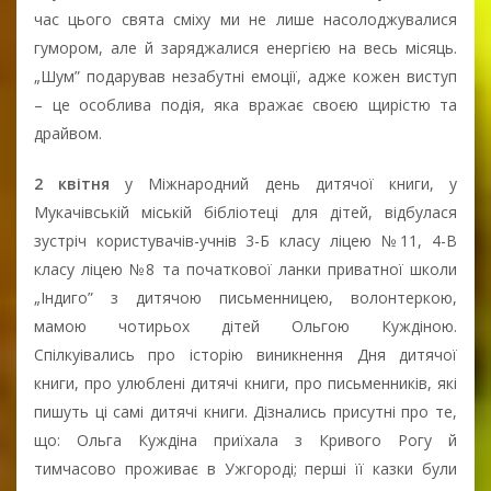
час цього свята сміху ми не лише насолоджувалися
гумором, але й заряджалися енергією на весь місяць.
„Шум” подарував незабутні емоції, адже кожен виступ
– це особлива подія, яка вражає своєю щирістю та
драйвом.
2 квітня
у Міжнародний день дитячої книги, у
Мукачівській міській бібліотеці для дітей, відбулася
зустріч користувачів-учнів 3-Б класу ліцею №11, 4-В
класу ліцею №8 та початкової ланки приватної школи
„Індиго” з дитячою письменницею, волонтеркою,
мамою чотирьох дітей Ольгою Куждіною.
Спілкуівались про історію виникнення Дня дитячої
книги, про улюблені дитячі книги, про письменників, які
пишуть ці самі дитячі книги. Дізнались присутні про те,
що: Ольга Куждіна приїхала з Кривого Рогу й
тимчасово проживає в Ужгороді; перші її казки були