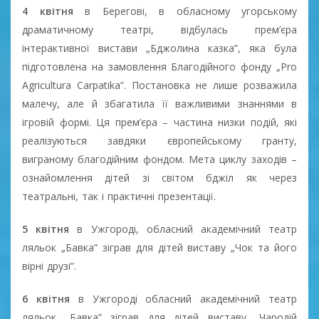
4 квітня
в Берегові, в обласному угорському
драматичному театрі, відбулась прем’єра
інтерактивної вистави „Бджолина казка”, яка була
підготовлена на замовлення Благодійного фонду „Pro
Agricultura Carpatika”. Постановка не лише розважила
малечу, але й збагатила її важливими знаннями в
ігровій формі. Ця прем’єра – частина низки подій, які
реалізуються завдяки європейському гранту,
виграному благодійним фондом. Мета циклу заходів –
ознайомлення дітей зі світом бджіл як через
театральні, так і практичні презентації.
5 квітня
в Ужгороді, обласний академічний театр
ляльок „Бавка” зіграв для дітей виставу „Чок та його
вірні друзі”.
6 квітня
в Ужгороді обласний академічний театр
ляльок „Бавка” зіграв для дітей виставу „Чародій