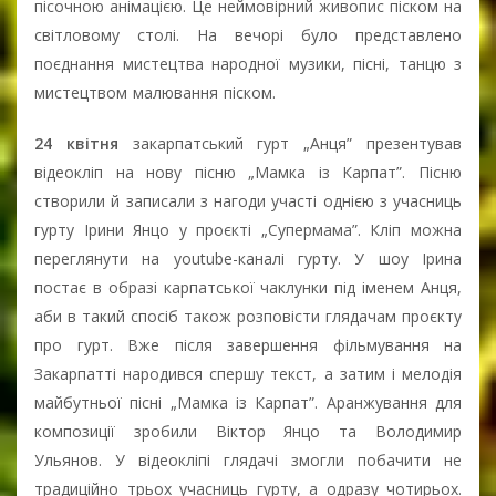
пісочною анімацією. Це неймовірний живопис піском на
світловому столі. На вечорі було представлено
поєднання мистецтва народної музики, пісні, танцю з
мистецтвом малювання піском.
24 квітня
закарпатський гурт „Анця” презентував
відеокліп на нову пісню „Мамка із Карпат”. Пісню
створили й записали з нагоди участі однією з учасниць
гурту Ірини Янцо у проєкті „Супермама”. Кліп можна
переглянути на youtube-каналі гурту. У шоу Ірина
постає в образі карпатської чаклунки під іменем Анця,
аби в такий спосіб також розповісти глядачам проєкту
про гурт. Вже після завершення фільмування на
Закарпатті народився спершу текст, а затим і мелодія
майбутньої пісні „Мамка із Карпат”. Аранжування для
композиції зробили Віктор Янцо та Володимир
Ульянов. У відеокліпі глядачі змогли побачити не
традиційно трьох учасниць гурту, а одразу чотирьох.