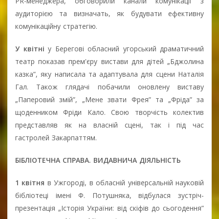
PR-менеджера, обговорили канали комунікації з
аудиторією та визначать, як будувати ефективну
комунікаційну стратегію.
У квітні
у Берегові обласний угорський драматичний
театр показав прем'єру вистави для дітей „Бджолина
казка”, яку написала та адаптувала для сцени Наталія
Гал. Також глядачі побачили оновлену виставу
„Паперовий змій”, „Мене звати Фрея” та „Фріда” за
щоденником Фріди Кало. Свою творчість колектив
представляв як на власній сцені, так і під час
гастролей Закарпаттям.
БІБЛІОТЕЧНА СПРАВА. ВИДАВНИЧА ДІЯЛЬНІСТЬ
1 квітня
в Ужгороді, в обласній універсальній науковій
бібліотеці імені Ф. Потушняка, відбулася зустріч-
презентація „Історія України: від скіфів до сьогодення”