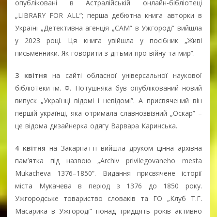
опубліковані в Астралійській онлайн-бібліотеці
„LIBRARY FOR ALL”; перша дебютна книга авторки в
Україні „Детективна агенція „САМ” в Ужгороді” вийшла
у 2023 році. Ця книга увійшла у посібник „Живі
письменники. Як говорити з дітьми про війну та мир”.
3 квітня
на сайті обласної універсальної наукової
бібліотеки ім. Ф. Потушняка був опублікований новий
випуск „Українці відомі і невідомі”. А присвячений він
першій українці, яка отримала славнозвізний „Оскар” –
це відома дизайнерка одягу Варвара Каринська.
4 квітня
на Закарпатті вийшла друком цінна архівна
пам’ятка під назвою „Archiv privilegovaneho mesta
Mukacheva 1376–1850”. Видання присвячене історії
міста Мукачева в період з 1376 до 1850 року.
Ужгородське товариство словаків та ГО „Клуб Т.Г.
Масарика в Ужгороді” понад тридцять років активно