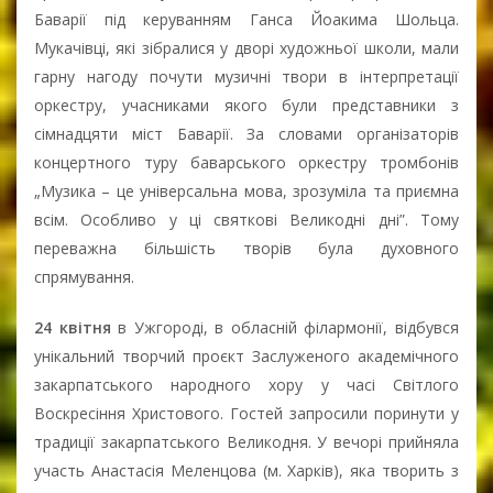
Баварії під керуванням Ганса Йоакима Шольца.
Мукачівці, які зібралися у дворі художньої школи, мали
гарну нагоду почути музичні твори в інтерпретації
оркестру, учасниками якого були представники з
сімнадцяти міст Баварії. За словами організаторів
концертного туру баварського оркестру тромбонів
„Музика – це універсальна мова, зрозуміла та приємна
всім. Особливо у ці святкові Великодні дні”. Тому
переважна більшість творів була духовного
спрямування.
24 квітня
в Ужгороді, в обласній філармонії, відбувся
унікальний творчий проєкт Заслуженого академічного
закарпатського народного хору у часі Світлого
Воскресіння Христового. Гостей запросили поринути у
традиції закарпатського Великодня. У вечорі прийняла
участь Анастасія Меленцова (м. Харків), яка творить з