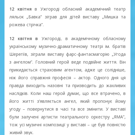
12 квітня
в Ужгороді обласний академічний театр
ляльок „Бавка” зіграв для дітей виставу „Мишка та
рожева стрічка”.
12 квітня в
Ужгороді, в академічному обласному
українському музично-драматичному театрі ім. братів
Шерегіїв, зіграли виставу фарс-фантасмагорію „Угода
з ангелом”. Головний герой веде подвійне життя. Він
прикидається страховим агентом, адже це солідніше,
ніж його справжня професія – актор. Одного дня ця
правда виходить назовні та призводить до жахливих
наслідків. Коли наш герой думає, що все втрачено, в
його житті з’являється ангел, який пропонує йому
угоду – повернутися в часі та все змінити. У виставі
були залучені артисти театрального оркестру „ЯМА”,
тож усі музичні композиції у виставі – це був повністю
живий звук.