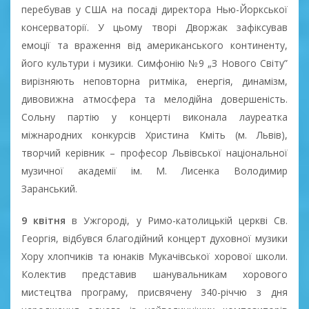
перебував у США на посаді директора Нью-Йоркської
консерваторії. У цьому творі Дворжак зафіксував
емоції та враження від американського континенту,
його культури і музики. Симфонію №9 „З Нового Світу”
вирізняють неповторна ритміка, енергія, динамізм,
дивовижна атмосфера та мелодійна довершеність.
Сольну партію у концерті виконала лауреатка
міжнародних конкурсів Христина Кміть (м. Львів),
творчий керівник – професор Львівської національної
музичної академії ім. М. Лисенка Володимир
Заранський.
9 квітня
в Ужгороді, у Римо-католицькій церкві Св.
Георгія, відбувся благодійний концерт духовної музики
Хору хлопчиків та юнаків Мукачівської хорової школи.
Колектив представив шанувальникам хорового
мистецтва програму, присвячену 340-річчю з дня