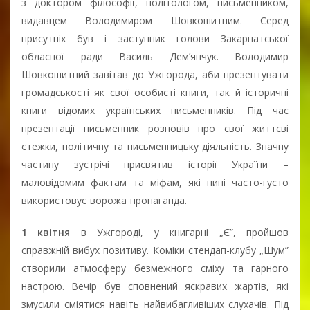
з доктором філософії, політологом, письменником,
видавцем Володимиром Шовкошитним. Серед
присутніх був і заступник голови Закарпатської
обласної ради Василь Дем’янчук. Володимир
Шовкошитний завітав до Ужгорода, аби презентувати
громадськості як свої особисті книги, так й історичні
книги відомих українських письменників. Під час
презентації письменник розповів про свої життєві
стежки, політичну та письменницьку діяльність. Значну
частину зустрічі присвятив історії України –
маловідомим фактам та міфам, які нині часто-густо
використовує ворожа пропаганда.
1 квітня
в Ужгороді, у книгарні „Є”, пройшов
справжній вибух позитиву. Коміки стендап-клубу „Шум”
створили атмосферу безмежного сміху та гарного
настрою. Вечір був сповнений яскравих жартів, які
змусили сміятися навіть найвибагливіших слухачів. Під