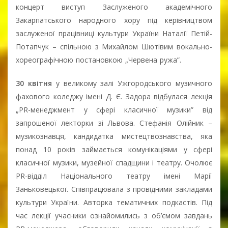
концерт виступ Заслуженого академічного
Закарпатського народного хору під керівництвом
заслуженої працівниці культури України Наталії Петій-
Потапчук – спільною з Михайлом Шютівим вокально-
хореографічною постановкою „Червена ружа”.
30 квітня
у великому залі Ужгородського музичного
фахового коледжу імені Д. Є. Задора відбулася лекція
„PR-менеджмент у сфері класичної музики” від
запрошеної лекторки зі Львова. Стефанія Олійник –
музикознавця, кандидатка мистецтвознавства, яка
понад 10 років займається комунікаціями у сфері
класичної музики, музейної спадщини і театру. Очолює
PR-відділ Національного театру імені Марії
Заньковецької. Співпрацювала з провідними закладами
культури України. Авторка тематичних подкастів. Під
час лекції учасники ознайомились з об’ємом завдань