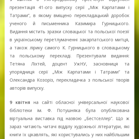
презентація 41-ого випуску серії „Між Карпатами і
Татрами”, в якому вміщено перекладацький доробок
ученого й письменника Казимира Гурницького.
Видання містить зразки словацької та польської поезії
в українському перетлумаченні закарпатського митця,
а також лірику самого К. Гурницького в словацькому
та польському перекладі. Презентували видання:
Тетяна Ліхтей, доцент УжНУ, засновниця та
упорядниця серії „Між Карпатами і Татрами” та
Олександра Козоріз, перекладачка з польської творів
авторів випуску.
9 квітня
на сайті обласної універсальної наукової
бібліотеки ім. Ф. Потушняка була опублікована
віртуальна виставка під назвою „Бестселлер”. Що ж
зараз читають читачі відділу художньої літератури, які
книги їх цікавлять, які користувались у них найбільшим