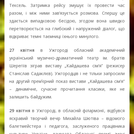
Тексель. Затримка рейсу змушує їх провести час
разом, і між ними зав’язується розмова. Спершу це
здається випадковою бесідою, згодом вона швидко
перетворюється на глибокий і напружений діалог, що
відкриває темні таємниці їхнього минулого.
27 квітня
в Ужгороді обласний академічний
український музично-драматичний театр ім. братів
Шерегіїв зіграв виставу „Кайдашева сім’я” (режисер
Станіслав Садаклієв). Ужгородців і не тільки запросили
на другий премʼєрний показ вистави „Кайдашева сім’я”
– динамічне, сучасне прочитання класики, яке не
залишить байдужим.
29 квітня
в Ужгороді, в обласній філармонії, відбувся
яскравий творчий вечір Михайла Шютіва – відомого
балетмейстера і педагога, заслуженого працівника
культури України, лауреата Обласної премії імені