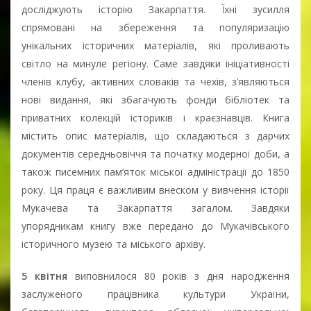
досліджують історію Закарпаття. Їхні зусилля
спрямовані на збереження та популяризацію
унікальних історичних матеріалів, які проливають
світло на минуле регіону. Саме завдяки ініціативності
членів клубу, активних словаків та чехів, з’являються
нові видання, які збагачують фонди бібліотек та
приватних колекцій істориків і краєзнавців. Книга
містить опис матеріалів, що складаються з дарчих
документів середньовіччя та початку модерної доби, а
також писемних пам’яток міської адміністрації до 1850
року. Ця праця є важливим внеском у вивчення історії
Мукачева та Закарпаття загалом. Завдяки
упорядникам книгу вже передано до Мукачівського
історичного музею та міського архіву.
5 квітня
виповнилося 80 років з дня народження
заслуженого працівника культури України,