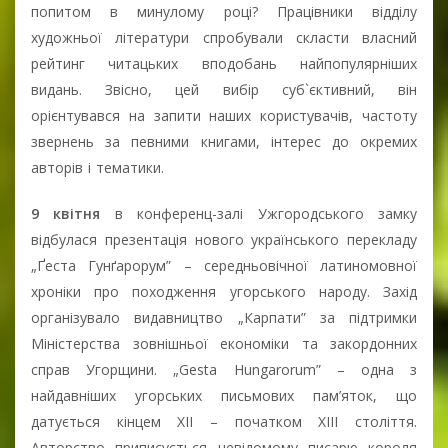
попитом в минулому році? Працівники відділу
художньої літератури спробували скласти власний
рейтинг читацьких вподобань найпопулярніших
видань. Звісно, цей вибір суб`єктивний, він
орієнтувався на запити наших користувачів, частоту
звернень за певними книгами, інтерес до окремих
авторів і тематики.
9 квітня
в конференц-залі Ужгородського замку
відбулася презентація нового українського перекладу
„Ґеста Гунґарорум” – середньовічної латиномовної
хроніки про походження угорського народу. Захід
організувало видавництво „Карпати” за підтримки
Міністерства зовнішньої економіки та закордонних
справ Угорщини. „Gesta Hungarorum” – одна з
найдавніших угорських письмових пам’яток, що
датується кінцем ХІІ – початком ХІІІ століття.
Авторство приписується невідомому писарю короля