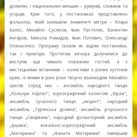
долинян, і національних меншин – румунів, словаків та
угорців. Крім того, у постановках представлено
фольклор, який залишили знамениті метри – Клара
Балог, Михайло Сусліков, Іван Пастеляк, Валентин
Ангаров, Микола Ромадов, Іван Попович, Олександр
Опанасенко. Програму склали як відомі постановки,
так і прем'єри. Протягом вечора долучилися до
виступів іще чимало поважних гостей, а з
мистецькими вітаннями – колективи з різних куточків
краю, із якими в різні роки творчо взаємодіяв Михайло
Шютів. Серед них – ансамбль народного танцю
„Кольори Карпат”, хореографічний колектив „Віраж”,
ансамбль сучасного танцю „Акцент”, народний
ансамбль „Турянська долина”, ансамбль угорського
танцю „Сіварвань”, народний фольклорний ансамбль
„Іршава”, вокально-хореографічний ансамбль
„Материнка” та „Фанати Материнки”. Завершив