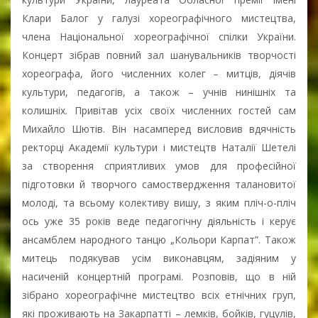
Клари Балог у галузі хореографічного мистецтва,
члена Національної хореографічної спілки України.
Концерт зібрав повний зал шанувальників творчості
хореографа, його численних колег – митців, діячів
культури, педагогів, а також – учнів нинішніх та
колишніх. Привітав усіх своїх численних гостей сам
Михайло Шютів. Він насамперед висловив вдячність
ректорці Академії культури і мистецтв Наталії Шетелі
за створення сприятливих умов для професійної
підготовки й творчого самоствердження талановитої
молоді, та всьому колективу вишу, з яким пліч-о-пліч
ось уже 35 років веде педагогічну діяльність і керує
ансамблем народного танцю „Кольори Карпат”. Також
митець подякував усім виконавцям, задіяним у
насиченій концертній програмі. Розповів, що в ній
зібрано хореографічне мистецтво всіх етнічних груп,
які проживають на Закарпатті – лемків, бойків, гуцулів,