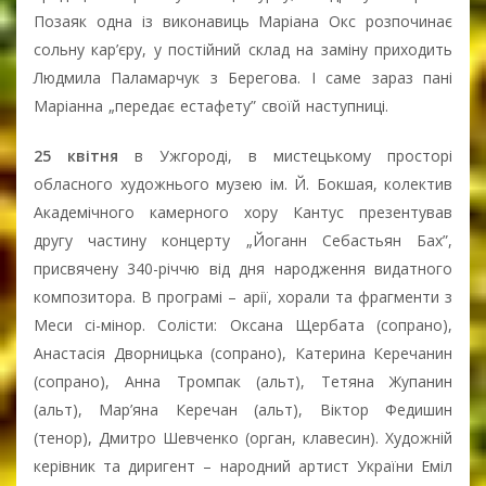
Позаяк одна із виконавиць Маріана Окс розпочинає
сольну кар’єру, у постійний склад на заміну приходить
Людмила Паламарчук з Берегова. І саме зараз пані
Маріанна „передає естафету” своїй наступниці.
25 квітня
в Ужгороді, в мистецькому просторі
обласного художнього музею ім. Й. Бокшая, колектив
Академічного камерного хору Кантус презентував
другу частину концерту „Йоганн Себастьян Бах”,
присвячену 340-річчю від дня народження видатного
композитора. В програмі – арії, хорали та фрагменти з
Меси сі-мінор. Солісти: Оксана Щербата (сопрано),
Анастасія Дворницька (сопрано), Катерина Керечанин
(сопрано), Анна Тромпак (альт), Тетяна Жупанин
(альт), Мар’яна Керечан (альт), Віктор Федишин
(тенор), Дмитро Шевченко (орган, клавесин). Художній
керівник та диригент – народний артист України Еміл