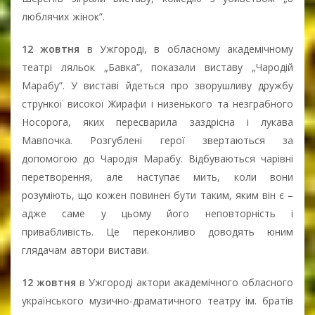
люблячих жінок”.
12 жовтня
в Ужгороді, в обласному академічному
театрі ляльок „Бавка”, показали виставу „Чародій
Марабу”. У виставі йдеться про зворушливу дружбу
стрункої високої Жирафи і низенького та незграбного
Носорога, яких пересварила заздрісна і лукава
Мавпочка. Розгублені герої звертаються за
допомогою до Чародія Марабу. Відбуваються чарівні
перетворення, але наступає мить, коли вони
розуміють, що кожен повинен бути таким, яким він є –
адже саме у цьому його неповторність і
привабливість. Це переконливо доводять юним
глядачам автори вистави.
12 жовтня
в Ужгороді актори академічного обласного
українського музично-драматичного театру ім. братів