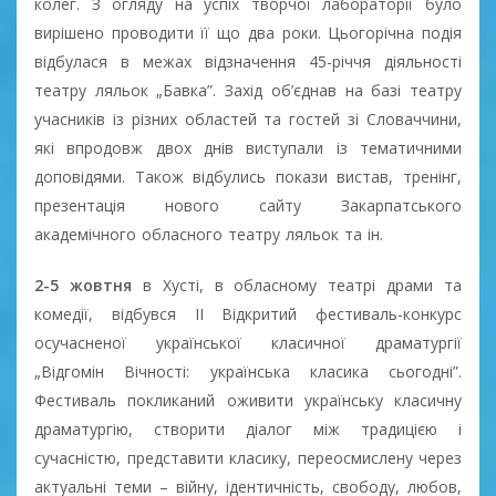
колег. З огляду на успіх творчої лабораторії було
вирішено проводити її що два роки. Цьогорічна подія
відбулася в межах відзначення 45-річчя діяльності
театру ляльок „Бавка”. Захід об’єднав на базі театру
учасників із різних областей та гостей зі Словаччини,
які впродовж двох днів виступали із тематичними
доповідями. Також відбулись покази вистав, тренінг,
презентація нового сайту Закарпатського
академічного обласного театру ляльок та ін.
2-5 жовтня
в Хусті, в обласному театрі драми та
комедії, відбувся ІІ Відкритий фестиваль-конкурс
осучасненої української класичної драматургії
„Відгомін Вічності: українська класика сьогодні”.
Фестиваль покликаний оживити українську класичну
драматургію, створити діалог між традицією і
сучасністю, представити класику, переосмислену через
актуальні теми – війну, ідентичність, свободу, любов,