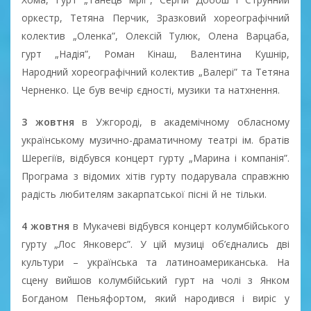
оркестр, Тетяна Перчик, Зразковий хореографічний
колектив „Оленка”, Олексій Тулюк, Олена Варцаба,
гурт „Надія”, Роман Кінаш, Валентина Кушнір,
Народний хореографічний колектив „Валері” та Тетяна
Черненко. Це був вечір єдності, музики та натхнення.
3 жовтня
в Ужгороді, в академічному обласному
українському музично-драматичному театрі ім. братів
Шерегіїв, відбувся концерт гурту „Марина і компанія”.
Програма з відомих хітів гурту подарувала справжню
радість любителям закарпатської пісні й не тільки.
4 жовтня
в Мукачеві відбувся концерт колумбійського
гурту „Лос Янковерс”. У цій музиці об’єднались дві
культури – українська та латиноамериканська. На
сцену вийшов колумбійський гурт на чолі з Янком
Богданом Пеньяфортом, який народився і виріс у