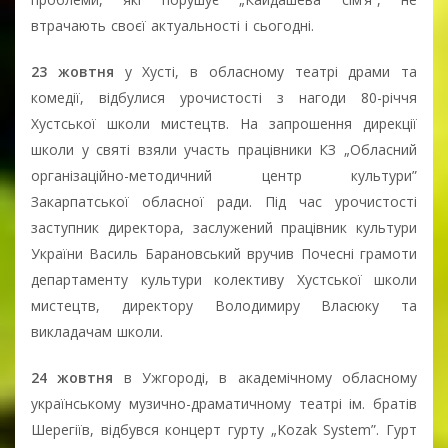
втрачають своєї актуальності і сьогодні.
23 жовтня
у Хусті, в обласному театрі драми та
комедії, відбулися урочистості з нагоди 80-річчя
Хустської школи мистецтв. На запрошення дирекції
школи у святі взяли участь працівники КЗ „Обласний
організаційно-методичний центр культури”
Закарпатської обласної ради. Під час урочистості
заступник директора, заслужений працівник культури
України Василь Барановський вручив Почесні грамоти
департаменту культури колективу Хустської школи
мистецтв, директору Володимиру Власюку та
викладачам школи.
24 жовтня
в Ужгороді, в академічному обласному
українському музично-драматичному театрі ім. братів
Шерегіїв, відбувся концерт гурту „Kozak System”. Гурт