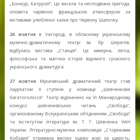
„Бонжур, Катрусю!”. Це весела та несподівана пригода,
оповита чарівною французькою атмосферою за
мотивами улюбленої казки про Червону Шапочку.
26 жовтня
в Ужгороді, в обласному українському
музично-драматичному театрі ім. бр. Шерегіїв,
відбулась вистава „Станція”. Це химерна, легка,
філософська та магічна історія відомого сучасного
українського драматурга.
27 жовтня
Мукачівський драматичний театр став
лауреатом ІІ ступеня у номінації „Шевченкове
багатоголосся”. Театр відзначено на VI Міжнародному
конкурсі шевченківських читань „Свобода”,
організованому Всеукраїнським об’єднанням „Свобода”
та Інститутом літератури ім. Т. Г. Шевченка НАН
України. Літературно-музична композиція „Сторінками
Кобзаря” отримала високу оцінку журі за щирість,