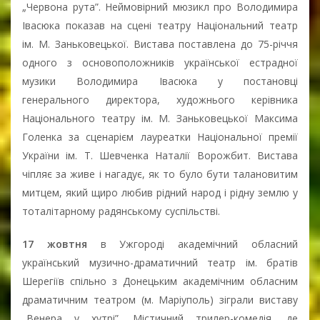
„Червона рута”. Неймовірний мюзикл про Володимира
Івасюка показав на сцені театру Національний театр
ім. М. Заньковецької. Вистава поставлена до 75-річчя
одного з основоположників української естрадної
музики Володимира Івасюка у постановці
генерального директора, художнього керівника
Національного театру ім. М. Заньковецької Максима
Голенка за сценарієм лауреатки Національної премії
України ім. Т. Шевченка Наталії Ворожбит. Вистава
чіпляє за живе і нагадує, як то було бути талановитим
митцем, який щиро любив рідний народ і рідну землю у
тоталітарному радянському суспільстві.
17 жовтня
в Ужгороді академічний обласний
український музично-драматичний театр ім. братів
Шерегіїв спільно з Донецьким академічним обласним
драматичним театром (м. Маріуполь) зіграли виставу
„Венера у хутрі”. Містичний трилер-комедія, де