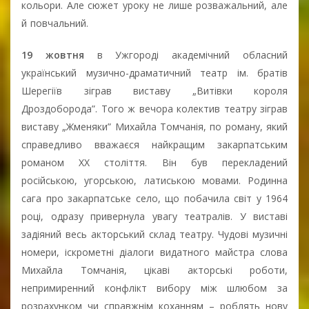
кольори. Але сюжет уроку не лише розважальний, але
й повчальний.
19 жовтня
в Ужгороді академічний обласний
український музично-драматичний театр ім. братів
Шерегіїв зіграв виставу „Витівки короля
Дроздоборода”. Того ж вечора колектив театру зіграв
виставу „Жменяки” Михайла Томчанія, по роману, який
справедливо вважаєся найкращим закарпатським
романом ХХ століття. Він був перекладений
російською, угорською, латиською мовами. Родинна
сага про закарпатське село, що побачила світ у 1964
році, одразу привернула увагу театралів. У виставі
задіяний весь акторський склад театру. Чудові музичні
номери, іскрометні діалоги видатного майстра слова
Михайла Томчанія, цікаві акторські роботи,
непримиренний конфлікт вибору між шлюбом за
розрахунком чи справжнім коханням – роблять нову