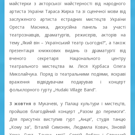
майстерки з акторської майстерності від народного
артиста України Тараса Жирка та зі сценічної мови від
заслуженого артиста естрадних мистецтв України
Ореста Масника, дискусійна панель за участі
театрознавців, драматургів, режисерів, акторів на
тему „Який він – Український театр сьогодні?”, а також
презентація книжкових видань із драматургії від
вченого секретаря Національного центру
театрального мистецтва ім. Леся Курбаса Олега
Миколайчука. Поряд із театральними подіями, яскраві
враження відвідувачам подарував і концерт
фольклорного гурту „Hudaki Village Band”.
3 жовтня
в Мукачеві, у Палаці культури і мистецтв,
пройшов благодійний концерт „Разом до перемоги”.
Для присутніх виступив гурт „Анця”, студія танцю
„Кому за”, Віталій Симонян, Людмила Ковач, Зіновій
Хома, Гурт „Танець мрії”, Сергій Добош і Струнний