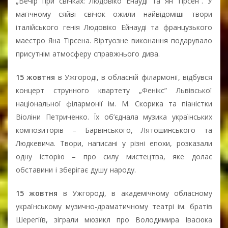
„Вечір при свічках: Людовіко Енауді та Ян Тірсен”. У
магічному сяйві свічок ожили найвідоміші твори
італійського генія Людовіко Ейнауді та французького
маестро Яна Тірсена. Віртуозне виконання подарувало
присутнім атмосферу справжнього дива.
15 жовтня
в Ужгороді, в обласній філармонії, відбувся
концерт струнного квартету „Фенікс” Львівської
національної філармонії ім. М. Скорика та піаністки
Віоліни Петриченко. Їх об’єднала музика українських
композиторів – Барвінського, Лятошинського та
Людкевича. Твори, написані у різні епохи, розказали
одну історію – про силу мистецтва, яке долає
обставини і зберігає душу народу.
15 жовтня
в Ужгороді, в академічному обласному
українському музично-драматичному театрі ім. братів
Шерегіїв, зіграли мюзикл про Володимира Івасюка