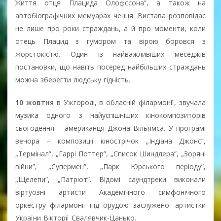
Життя отця Плацида Олофссона”, а також на
автобіографічних мемуарах ченця. Вистава розповідає
не лише про роки страждань, а й про моменти, коли
отець Плацид з гумором та вірою боровся з
жорстокістю. Один із найважливіших меседжів
постановки, що навіть посеред найбільших страждань
можна зберегти людську гідність.
10 жовтня
в Ужгороді, в обласній філармонії, звучала
музика одного з найуспішніших кінокомпозиторів
сьогодення – американця Джона Вільямса. У програмі
вечора – композиції кінострічок „Індіана Джонс”,
„Термінал”, „Гаррі Поттер”, „Список Шиндлера”, „Зоряні
війни”, „Супермен”, „Парк Юрського періоду”,
„Щелепи”, „Патріот”. Відомі саундтреки виконали
віртуозні артисти Академічного симфонічного
оркестру філармонії під орудою заслуженої артистки
України Вікторії Свалявчик-Цанько.