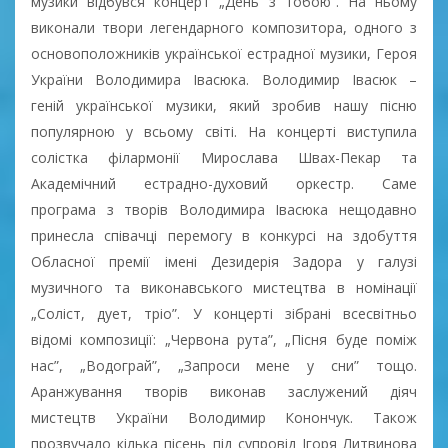
музики відбувся концерт „День з тобою”. На ньому
виконали твори легендарного композитора, одного з
основоположників української естрадної музики, Героя
України Володимира Івасюка. Володимир Івасюк –
геній української музики, який зробив нашу пісню
популярною у всьому світі. На концерті виступила
солістка філармонії Мирослава Швах-Пекар та
Академічний естрадно-духовий оркестр. Саме
програма з творів Володимира Івасюка нещодавно
принесла співачці перемогу в конкурсі на здобуття
Обласної премії імені Дезидерія Задора у галузі
музичного та виконавського мистецтва в номінації
„Соліст, дует, тріо”. У концерті зібрані всесвітньо
відомі композиції: „Червона рута”, „Пісня буде поміж
нас”, „Водограй”, „Запроси мене у сни” тощо.
Аранжування творів виконав заслужений діяч
мистецтв України Володимир Конончук. Також
прозвучало кілька пісень під супровід Ігоря Литвинова