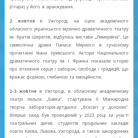
(гітара) у його ж аранжуванні.
2 жовтня
в Ужгороді, на сцені академічного
обласного українського музично-драматичного театру
ім. братів Шерегіїв, відбулась вистава „Лимерівна”. Це
символічна драма Панаса Мирного в сучасному
прочитанні Івана Уривського. Актори Національного
драматичного театру ім. І. Франка показали історію
про зіткнення серця і заборон, свободи і традицій, що
вражає формою, глибиною та емоційністю.
2-3 жовтня
в Ужгороді, в обласному академічному
театрі ляльок „Бавка”, стартувала ІІ Міжнародна
творча лабораторія-артдіалог „Всесвіт у долонях”.
Вперше захід був проведений у 2023 році за участі
театральних діячів, студентів профільних закладів
освіти Києва, Львова, Ужгорода, а також закордонних