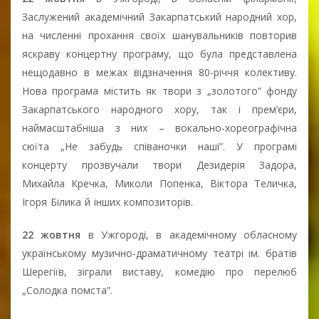
Заслужений академічний Закарпатський народний хор,
на численні прохання своїх шанувальників повторив
яскраву концертну програму, що була представлена
нещодавно в межах відзначення 80-річчя колективу.
Нова програма містить як твори з „золотого” фонду
Закарпатського народного хору, так і прем’єри,
наймасштабніша з них – вокально-хореографічна
сюїта „Не забудь співаночки наші”. У програмі
концерту прозвучали твори Дезидерія Задора,
Михайла Кречка, Миколи Попенка, Віктора Теличка,
Ігоря Білика й інших композиторів.
22 жовтня
в Ужгороді, в академічному обласному
українському музично-драматичному театрі ім. братів
Шерегіїв, зіграли виставу, комедію про перелюб
„Солодка помста”.