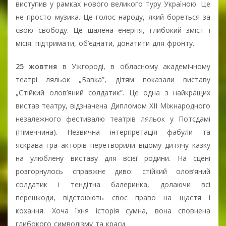
виступив у рамках нового великого туру Україною. Це
не просто музика. Це голос народу, який бореться за
свою свободу. Це шалена енергія, глибокий зміст і
місія: підтримати, об’єднати, донатити для фронту.
25 жовтня
в Ужгороді, в обласному академічному
театрі ляльок „Бавка”, дітям показали виставу
„Стійкий олов’яний солдатик”. Це одна з найкращих
вистав театру, відзначена Дипломом XII Міжнародного
незалежного фестивалю театрів ляльок у Потсдамі
(Німеччина). Незвична інтерпретація фабули та
яскрава гра акторів перетворили відому дитячу казку
на улюблену виставу для всієї родини. На сцені
розгорнулось справжнє диво: стійкий олов’яний
солдатик і тендітна балеринка, долаючи всі
перешкоди, відстоюють своє право на щастя і
кохання. Хоча їхня історія сумна, вона сповнена
глибокого символізму та краси.