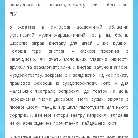
винахідливість та взаємодопомогу „Чок та його вірні
друзі”.
5 жовтня
в Ужгороді академічний обласний
український музично-драматичний театр ім. братів
Шерегіїв зіграв виставу для дітей „Тихе вушко”.
Головні герої вистави – казкові тваринки з
інвалідністю, які вчать маленьких глядачів рівності,
дружби та взаємопідтримки. У виставі залучені актори
муздрамтеатру, зокрема, з інвалідністю. Під час показу
працював фахівець із сурдоперекладу. Того ж дня
маленьких театралів запросили до театру на день
народження гнома Джерома. Його сусіди, звірята з
лісової школи танців, вирішили підготувати для нього
сюрприз. А ввечері актори театру запросили глядачів
на сучасне сценічне прочитання „Кайдашевої сім’ї”.
5 жовтня
Мукачівський драматичний театр долучився