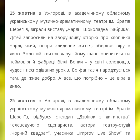
25 жовтня
в Ужгороді, в академічному обласному
українському музично-драматичному театрі ім. братів
Шерегіїв, зіграли виставу „Чарлі і Шоколадна фабрика”.
Дітей запросили на зворушливу історію про хлопчика
Чарлі, який, попри злиденне життя, зберігає віру в
диво. Золотий квиток дарує йому шанс опинитися на
неймовірній фабриці Віллі Вонки – у світі солодощів,
чудес і несподіваних уроків. Бо фантазія народжується
там, де живе добро. А все, що потрібно – це віра в
диво.
25 жовтня
в Ужгороді, в академічному обласному
українському музично-драматичному театрі ім. братів
Шерегіїв, відбувся стендап „Дзвінок з дитинства”.
телеведучого, сценариста, актора театру-студії
„Чорний квадрат”, учасника „Improv Live Show” та