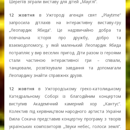
Шерегіїв зіграли виставу для дітей „Мауглі”.
12 жовтня
в Ужгороді агенція свят „Playtime”
запросила дітлахів на інтерактивну виставу-гру
„Леопардик Ябида”. Це надзвичайно добра та
повчальна історія про дружбу, добро та
взаємодопомогу, у якій маленький Леопардик Ябида
потрапляє у вир веселих пригод. Діти разом із героями
стали частиною інтерактивної гри – співали,
танцювали, розв’язували завдання та допомагали
Леопардику знайти справжніх друзів.
12 жовтня
в Ужгородському греко-католицькому
Катедральному Соборі із благодійним концертом
виступив Академічний камерний хор „Кантус”.
Колектив під керівництвом народного артиста України
Еміла Сокача представив концертну програму з творів
українських композиторів „Звуки небес, голоси землі”.