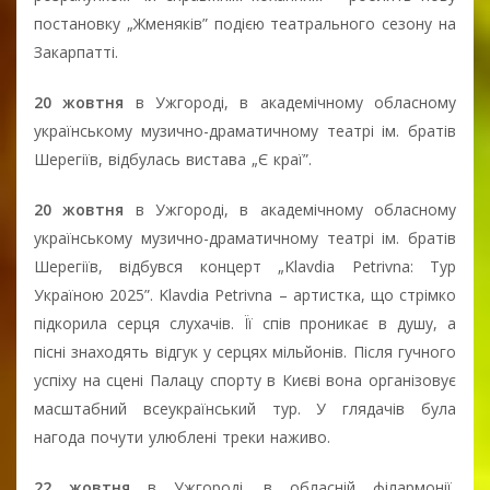
постановку „Жменяків” подією театрального сезону на
Закарпатті.
20 жовтня
в Ужгороді, в академічному обласному
українському музично-драматичному театрі ім. братів
Шерегіїв, відбулась вистава „Є краї”.
20 жовтня
в Ужгороді, в академічному обласному
українському музично-драматичному театрі ім. братів
Шерегіїв, відбувся концерт „Klavdia Petrivna: Тур
Україною 2025”. Klavdia Petrivna – артистка, що стрімко
підкорила серця слухачів. Її спів проникає в душу, а
пісні знаходять відгук у серцях мільйонів. Після гучного
успіху на сцені Палацу спорту в Києві вона організовує
масштабний всеукраїнський тур. У глядачів була
нагода почути улюблені треки наживо.
22 жовтня
в Ужгороді, в обласній філармонії,