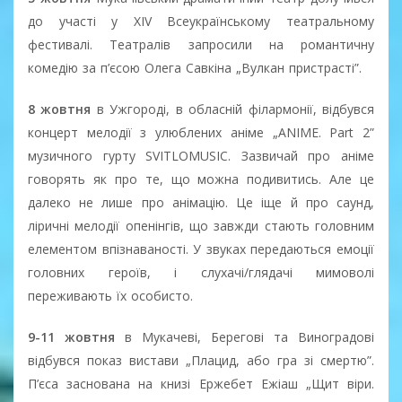
до участі у ХІV Всеукраїнському театральному
фестивалі. Театралів запросили на романтичну
комедію за п’єсою Олега Савкіна „Вулкан пристрасті”.
8 жовтня
в Ужгороді, в обласній філармонії, відбувся
концерт мелодії з улюблених аніме „ANIME. Part 2”
музичного гурту SVITLOMUSIC. Зазвичай про аніме
говорять як про те, що можна подивитись. Але це
далеко не лише про анімацію. Це іще й про саунд,
ліричні мелодії опенінгів, що завжди стають головним
елементом впізнаваності. У звуках передаються емоції
головних героїв, і слухачі/глядачі мимоволі
переживають їх особисто.
9-11 жовтня
в Мукачеві, Берегові та Виноградові
відбувся показ вистави „Плацид, або гра зі смертю”.
П’єса заснована на книзі Ержебет Ежіаш „Щит віри.