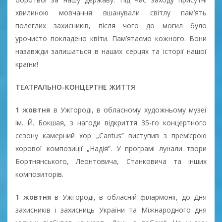
хвилиною мовчання вшанували світлу пам’ять
полеглих захисників, після чого до могил було
урочисто покладено квіти. Пам’ятаємо кожного. Вони
назавжди залишаться в наших серцях та історії нашої
країни!
ТЕАТРАЛЬНО-КОНЦЕРТНЕ ЖИТТЯ
1 жовтня
в Ужгороді, в обласному художньому музеї
ім. Й. Бокшая, з нагоди відкриття 35-го концертного
сезону камерний хор „Cantus” виступив з прем’єрою
хорової композиції „Надія”. У програмі лунали твори
Бортнянського, Леонтовича, Станковича та інших
композиторів.
1 жовтня
в Ужгороді, в обласній філармонії, до Дня
захисників і захисниць України та Міжнародного дня