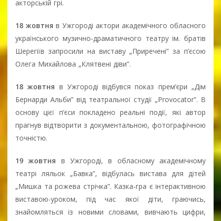
акторській грі.
18 жовтня
в Ужгороді актори академічного обласного
українського музично-драматичного театру ім. братів
Шерегіїв запросили на виставу „Приречені” за п’єсою
Олега Михайлова „Клятвені діви”.
18 жовтня
в Ужгороді відбувся показ прем’єри „Дім
Бернарди Альби” від театральної студії „Provocator”. В
основу цієї п’єси покладено реальні події, які автор
прагнув відтворити з документальною, фотографічною
точністю.
19 жовтня
в Ужгороді, в обласному академічному
театрі ляльок „Бавка”, відбулась вистава для дітей
„Мишка та рожева стрічка”. Казка-гра є інтерактивною
виставою-уроком, під час якої діти, граючись,
знайомляться із новими словами, вивчають цифри,