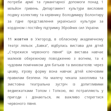
потреби армії та гуманітарної допомоги понад 1
мільйон гривень. Департамент культури висловив
подяку колективу та керівнику Володимиру Волонтиру
за гідне представлення української культури за
кордоном і постійну підтримку Збройних сил України.
11 жовтня
в Ужгороді, в обласному академічному
театрі ляльок „Бавка”, відбулась вистава для дітей
„Стережися червоного півня!” Ця вистава навчає
малюків обережному поводженню з вогнем, та є
чудовим помічником для батьків та вихователів: через
цікаву, ігрову форму вона навчає дітей ключовим
правилам безпеки. На малечу чекала захоплива та
змістовна театральна зустріч із допитливими
ведмежатками Топом і Топкою, які потрапляють у
пригоди і дізнаються, як важливо стерегтися
червоного півня.