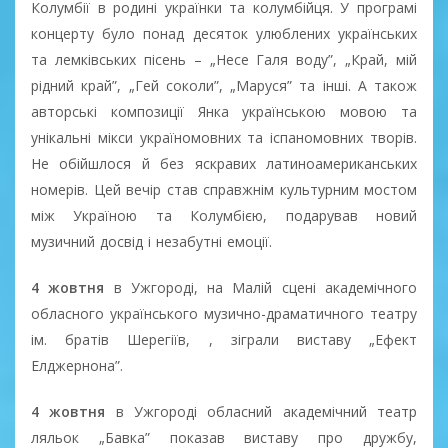
Колумбії в родині українки та колумбійця. У програмі
концерту було понад десяток улюблених українських
та лемківських пісень – „Несе Галя воду”, „Край, мій
рідний край”, „Гей соколи”, „Маруся” та інші. А також
авторські композиції Янка українською мовою та
унікальні мікси україномовних та іспаномовних творів.
Не обійшлося й без яскравих латиноамериканських
номерів. Цей вечір став справжнім культурним мостом
між Україною та Колумбією, подарував новий
музичний досвід і незабутні емоції.
4 жовтня
в Ужгороді, на Малій сцені академічного
обласного українського музично-драматичного театру
ім. братів Шерегіїв, , зіграли виставу „Ефект
Елджернона”.
4 жовтня
в Ужгороді обласний академічний театр
ляльок „Бавка” показав виставу про дружбу,