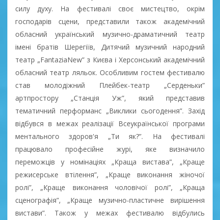
силу духу. На фестивалі своє мистецтво, окрім
господарів сцени, представили також академічний
обласний український музично-драматичний театр
імені братів Шерегіїв, Дитячий музичний народний
театр „FantaziaNew” з Києва і Херсонський академічний
обласний театр ляльок. Особливим гостем фестивалю
став молодіжний Плейбек-театр „Серденьки”
артпростору „Станція Уж”, який представив
тематичний перформанс „Виклики сьогодення”. Захід
відбувся в межах реалізації Всеукраїнської програми
ментального здоров'я „Ти як?”. На фестивалі
працювало професійне журі, яке визначило
переможців у номінаціях „Краща вистава”, „Краще
режисерське втілення”, „Краще виконання жіночої
ролі”, „Краще виконання чоловічої ролі”, „Краща
сценографія”, „Краще музично-пластичне вирішення
вистави”. Також у межах фестивалю відбулись