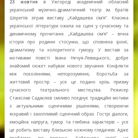
23 жовтня
в Ужгороді академічний обласний
український музично-драматичний театр ім. братів
Шерегіїв зіграв виставу „Кайдашева сім’я”. Класика
української літератури ожила на сцені у сучасному та
динамічному прочитанні. „Кайдашева сім’я” – вічна
історія про родинні стосунки, що сповнена іронії,
драматизму та колоритного гумору. У виставі за
мотивами повісті Івана Нечуя-Левицького, добре
знайомий сюжет набуває нового звучання. Конфлікти
між поколіннями, непорозуміння, боротьба за
життєвий простір – усе це подано крізь призму
сучасного театрального мистецтва. Режисер
Станіслав Садаклієв сміливо поєднує традиційні мотиви
з актуальними сценічними рішеннями, створюючи
яскравий і захопливий сценічний образ. Гострі діалоги,
емоційна напруга, гумор та глибина характерів – усе
це робить виставу близькою кожному глядачеві. Адже
проблеми, які порушує „Кайдашева сім’я”, не