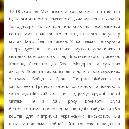
10-13 жовтня
Мукачівський хор хлопчиків та юнаків
під керівництвом заслуженого діяча мистецтв України
Володимира Волонтира виступив із благодійними
концертами в Австрії. Колектив дав серію виступів у
містах Вайц, Ґрац та Відень. У програмах прозвучали
твори духовної та світської музики українських і
світових композиторів – від Бортнянського, Лисенка,
Кошиця, Стеценка до Баха, Моцарта та сучасних
авторів. Хористи також взяли участь у богослужіннях
у храмах Вайца та Ґраца. Гастролі відбулися на
запрошення Ґрацької капели хлопчиків та юнаків, з
якою мукачівський колектив підтримує дружні творчі
зв’язки ще з 2007 року. Концерти були
безкоштовними, проте під час виступів відбувався збір
коштів для підтримки українських військових. Від
початку повномасштабної війни хор уже передав на