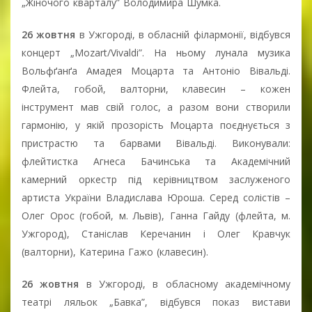
„Жіночого кварталу” Володимира Шумка.
26 жовтня
в Ужгороді, в обласній філармонії, відбувся
концерт „Mozart/Vivaldi”. На ньому лунала музика
Вольфґанґа Амадея Моцарта та Антоніо Вівальді.
Флейта, гобой, валторни, клавесин – кожен
інструмент мав свій голос, а разом вони створили
гармонію, у якій прозорість Моцарта поєднується з
пристрастю та барвами Вівальді. Виконували:
флейтистка Агнеса Бачинська та Академічний
камерний оркестр під керівництвом заслуженого
артиста України Владислава Юроша. Серед солістів –
Олег Орос (гобой, м. Львів), Ганна Гайду (флейта, м.
Ужгород), Станіслав Керечанин і Олег Кравчук
(валторни), Катерина Гажо (клавесин).
26 жовтня
в Ужгороді, в обласному академічному
театрі ляльок „Бавка”, відбувся показ вистави