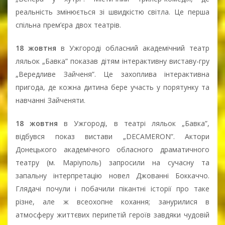
реальність змінюється зі швидкістю світла. Це перша
спільна прем’єра двох театрів.
18 жовтня
в Ужгороді обласний академічний театр
ляльок „Бавка” показав дітям інтерактивну виставу-гру
„Вередливе Зайченя”. Це захоплива інтерактивна
пригода, де кожна дитина бере участь у порятунку та
навчанні Зайченяти.
18 жовтня
в Ужгороді, в театрі ляльок „Бавка”,
відбувся показ вистави „DECAMERON”. Актори
Донецького академічного обласного драматичного
театру (м. Маріуполь) запросили на сучасну та
запальну інтерпретацію новел Джованні Боккаччо.
Глядачі почули і побачили пікантні історії про таке
різне, але ж всеохопне кохання; занурилися в
атмосферу життєвих перипетій героїв завдяки чудовій