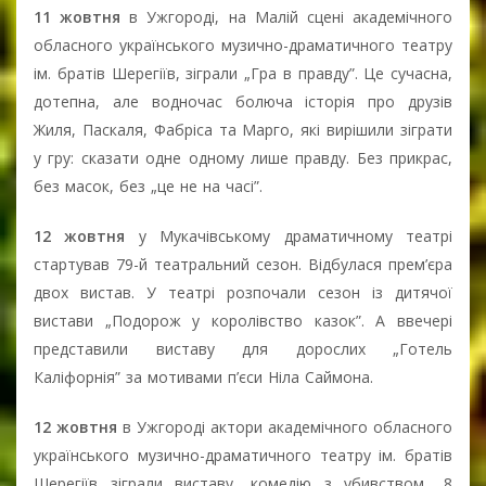
11 жовтня
в Ужгороді, на Малій сцені академічного
обласного українського музично-драматичного театру
ім. братів Шерегіїв, зіграли „Гра в правду”. Це сучасна,
дотепна, але водночас болюча історія про друзів
Жиля, Паскаля, Фабріса та Марго, які вирішили зіграти
у гру: сказати одне одному лише правду. Без прикрас,
без масок, без „це не на часі”.
12 жовтня
у Мукачівському драматичному театрі
стартував 79-й театральний сезон. Відбулася прем’єра
двох вистав. У театрі розпочали сезон із дитячої
вистави „Подорож у королівство казок”. А ввечері
представили виставу для дорослих „Готель
Каліфорнія” за мотивами п’єси Ніла Саймона.
12 жовтня
в Ужгороді актори академічного обласного
українського музично-драматичного театру ім. братів
Шерегіїв зіграли виставу, комедію з убивством „8