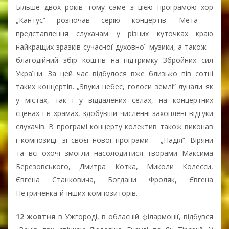
Більше двох років тому саме з цією програмою хор
„Кантус” розпочав серію концертів. Мета –
представлення слухачам у різних куточках краю
найкращих зразків сучасної духовної музики, а також –
благодійний збір коштів на підтримку Збройних сил
України. За цей час відбулося вже близько пів сотні
таких концертів. „Звуки небес, голоси землі” лунали як
у містах, так і у віддалених селах, на концертних
сценах і в храмах, здобувши численні захоплені відгуки
слухачів. В програмі концерту колектив також виконав
і композиції зі своєї нової програми – „Надія”. Віряни
та всі охочі змогли насолодитися творами Максима
Березовського, Дмитра Котка, Миколи Колесси,
Євгена Станковича, Богдани Фроляк, Євгена
Петриченка й інших композиторів.
12 жовтня
в Ужгороді, в обласній філармонії, відбувся